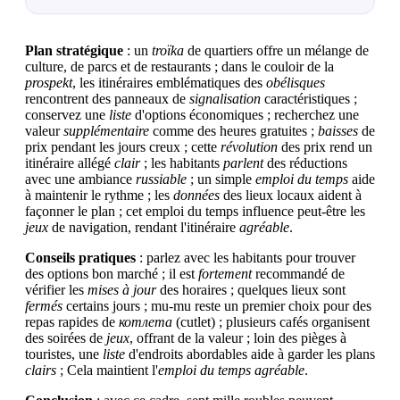
Plan stratégique
: un
troïka
de quartiers offre un mélange de
culture, de parcs et de restaurants ; dans le couloir de la
prospekt
, les itinéraires emblématiques des
obélisques
rencontrent des panneaux de
signalisation
caractéristiques ;
conservez une
liste
d'options économiques ; recherchez une
valeur
supplémentaire
comme des heures gratuites ;
baisses
de
prix pendant les jours creux ; cette
révolution
des prix rend un
itinéraire allégé
clair
; les habitants
parlent
des réductions
avec une ambiance
russiable
; un simple
emploi du temps
aide
à maintenir le rythme ; les
données
des lieux locaux aident à
façonner le plan ; cet emploi du temps influence peut-être les
jeux
de navigation, rendant l'itinéraire
agréable
.
Conseils pratiques
: parlez avec les habitants pour trouver
des options bon marché ; il est
fortement
recommandé de
vérifier les
mises à jour
des horaires ; quelques lieux sont
fermés
certains jours ; mu-mu reste un premier choix pour des
repas rapides de
котлета
(cutlet) ; plusieurs cafés organisent
des soirées de
jeux
, offrant de la valeur ; loin des pièges à
touristes, une
liste
d'endroits abordables aide à garder les plans
clairs
; Cela maintient l'
emploi du temps
agréable
.