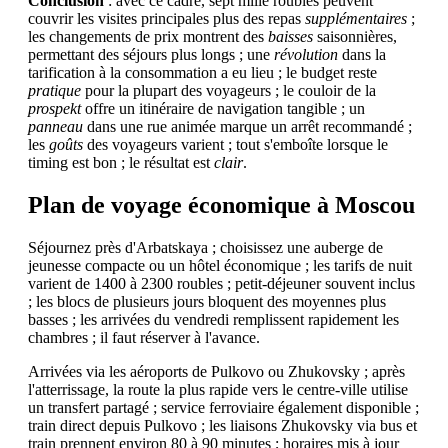
Conclusion
: avec ce cadre, sept mille roubles peuvent
couvrir les visites principales plus des repas
supplémentaires
;
les changements de prix montrent des
baisses
saisonnières,
permettant des séjours plus longs ; une
révolution
dans la
tarification à la consommation a eu lieu ; le budget reste
pratique
pour la plupart des voyageurs ; le couloir de la
prospekt
offre un itinéraire de navigation tangible ; un
panneau
dans une rue animée marque un arrêt recommandé ;
les
goûts
des voyageurs varient ; tout s'emboîte lorsque le
timing est bon ; le résultat est
clair
.
Plan de voyage économique à Moscou
Séjournez près d'Arbatskaya ; choisissez une auberge de
jeunesse compacte ou un hôtel économique ; les tarifs de nuit
varient de 1400 à 2300 roubles ; petit-déjeuner souvent inclus
; les blocs de plusieurs jours bloquent des moyennes plus
basses ; les arrivées du vendredi remplissent rapidement les
chambres ; il faut réserver à l'avance.
Arrivées via les aéroports de Pulkovo ou Zhukovsky ; après
l'atterrissage, la route la plus rapide vers le centre-ville utilise
un transfert partagé ; service ferroviaire également disponible ;
train direct depuis Pulkovo ; les liaisons Zhukovsky via bus et
train prennent environ 80 à 90 minutes ; horaires mis à jour