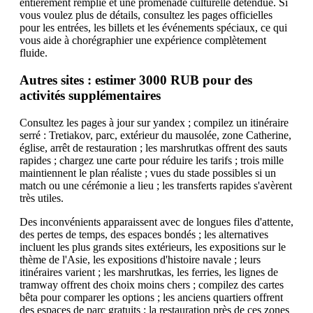
entièrement remplie et une promenade culturelle détendue. Si
vous voulez plus de détails, consultez les pages officielles
pour les entrées, les billets et les événements spéciaux, ce qui
vous aide à chorégraphier une expérience complètement
fluide.
Autres sites : estimer 3000 RUB pour des
activités supplémentaires
Consultez les pages à jour sur yandex ; compilez un itinéraire
serré : Tretiakov, parc, extérieur du mausolée, zone Catherine,
église, arrêt de restauration ; les marshrutkas offrent des sauts
rapides ; chargez une carte pour réduire les tarifs ; trois mille
maintiennent le plan réaliste ; vues du stade possibles si un
match ou une cérémonie a lieu ; les transferts rapides s'avèrent
très utiles.
Des inconvénients apparaissent avec de longues files d'attente,
des pertes de temps, des espaces bondés ; les alternatives
incluent les plus grands sites extérieurs, les expositions sur le
thème de l'Asie, les expositions d'histoire navale ; leurs
itinéraires varient ; les marshrutkas, les ferries, les lignes de
tramway offrent des choix moins chers ; compilez des cartes
bêta pour comparer les options ; les anciens quartiers offrent
des espaces de parc gratuits ; la restauration près de ces zones