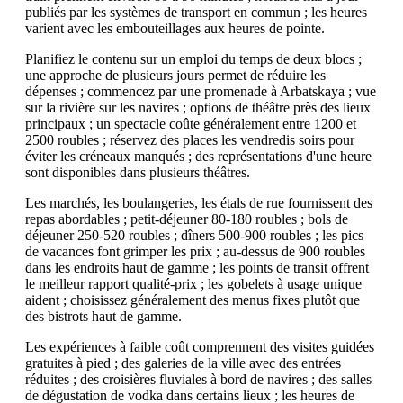
publiés par les systèmes de transport en commun ; les heures
varient avec les embouteillages aux heures de pointe.
Planifiez le contenu sur un emploi du temps de deux blocs ;
une approche de plusieurs jours permet de réduire les
dépenses ; commencez par une promenade à Arbatskaya ; vue
sur la rivière sur les navires ; options de théâtre près des lieux
principaux ; un spectacle coûte généralement entre 1200 et
2500 roubles ; réservez des places les vendredis soirs pour
éviter les créneaux manqués ; des représentations d'une heure
sont disponibles dans plusieurs théâtres.
Les marchés, les boulangeries, les étals de rue fournissent des
repas abordables ; petit-déjeuner 80-180 roubles ; bols de
déjeuner 250-520 roubles ; dîners 500-900 roubles ; les pics
de vacances font grimper les prix ; au-dessus de 900 roubles
dans les endroits haut de gamme ; les points de transit offrent
le meilleur rapport qualité-prix ; les gobelets à usage unique
aident ; choisissez généralement des menus fixes plutôt que
des bistrots haut de gamme.
Les expériences à faible coût comprennent des visites guidées
gratuites à pied ; des galeries de la ville avec des entrées
réduites ; des croisières fluviales à bord de navires ; des salles
de dégustation de vodka dans certains lieux ; les heures de