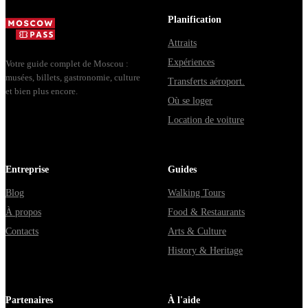
доехать из
днях, чем
из...
Москвы
Мавзолей от...
Planification
через
Attraits
Владими...
Expériences
Votre guide complet de Moscou :
musées, billets, gastronomie, culture
Transferts aéroport.
et bien plus encore.
Où se loger
Location de voiture
Entreprise
Guides
Blog
Walking Tours
À propos
Food & Restaurants
Contacts
Arts & Culture
History & Heritage
Partenaires
À l'aide