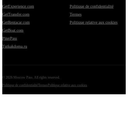
GetExperience.com
Politique de confidentialité
GetTransfer.com
Termes
GetRentacar.com
Politique relative aux cookies
GetBoat.com
PiterPass
Tutkakdoma.ru
©
2026
Moscow Pass
. All rights reserved.
Politique de confidentialité
Termes
Politique relative aux cookies