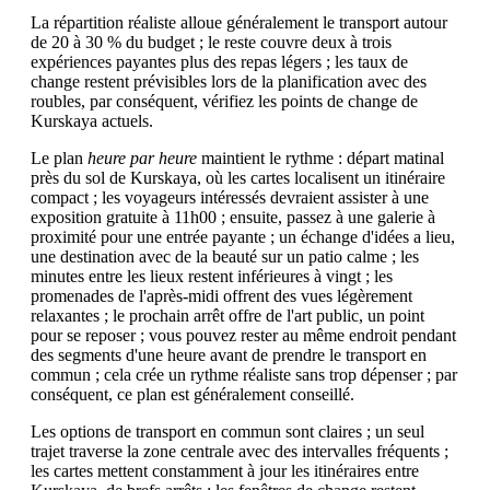
La répartition réaliste alloue généralement le transport autour
de 20 à 30 % du budget ; le reste couvre deux à trois
expériences payantes plus des repas légers ; les taux de
change restent prévisibles lors de la planification avec des
roubles, par conséquent, vérifiez les points de change de
Kurskaya actuels.
Le plan
heure par heure
maintient le rythme : départ matinal
près du sol de Kurskaya, où les cartes localisent un itinéraire
compact ; les voyageurs intéressés devraient assister à une
exposition gratuite à 11h00 ; ensuite, passez à une galerie à
proximité pour une entrée payante ; un échange d'idées a lieu,
une destination avec de la beauté sur un patio calme ; les
minutes entre les lieux restent inférieures à vingt ; les
promenades de l'après-midi offrent des vues légèrement
relaxantes ; le prochain arrêt offre de l'art public, un point
pour se reposer ; vous pouvez rester au même endroit pendant
des segments d'une heure avant de prendre le transport en
commun ; cela crée un rythme réaliste sans trop dépenser ; par
conséquent, ce plan est généralement conseillé.
Les options de transport en commun sont claires ; un seul
trajet traverse la zone centrale avec des intervalles fréquents ;
les cartes mettent constamment à jour les itinéraires entre