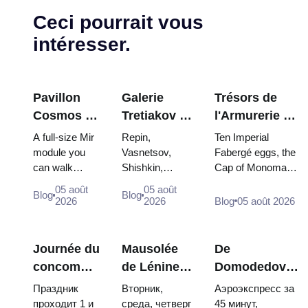
Ceci pourrait vous
intéresser.
Pavillon
Galerie
Trésors de
Cosmos à
Tretiakov :
l'Armurerie du
VDNKh : À
Les chefs-
Kremlin :
A full-size Mir
Repin,
Ten Imperial
l'intérieur
d'œuvre à
œufs Fabergé,
module you
Vasnetsov,
Fabergé eggs, the
can walk
Shishkin,
Cap of Monomakh,
de la plus
ne pas
trônes et
through, the
Vrubel, Serov
the double throne
grande
manquer
robes de
05 août
05 août
Blog
Blog
Energia–Buran
and Surikov —
of two boy tsars
2026
2026
Blog
05 août 2026
exposition
couronnement
model,
the works that
and the coronation
spatiale de
scorched
stop people,
dress of
Russie
descent
where they
Catherine...
Journée du
Mausolée
De
capsules and
hang, and why
concombre
de Lénine :
Domodedovo
120 pieces of
booking the...
à Souzdal
horaires
au centre de
flight...
Праздник
Вторник,
Аэроэкспресс за
2026 :
d'ouverture,
Moscou :
проходит 1 и
среда, четверг
45 минут,