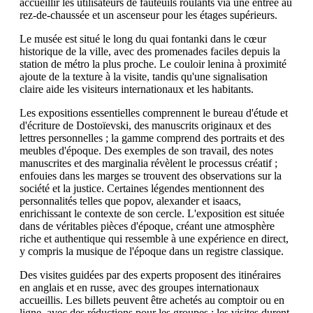
accueillir les utilisateurs de fauteuils roulants via une entrée au
rez-de-chaussée et un ascenseur pour les étages supérieurs.
Le musée est situé le long du quai fontanki dans le cœur
historique de la ville, avec des promenades faciles depuis la
station de métro la plus proche. Le couloir lenina à proximité
ajoute de la texture à la visite, tandis qu'une signalisation
claire aide les visiteurs internationaux et les habitants.
Les expositions essentielles comprennent le bureau d'étude et
d'écriture de Dostoïevski, des manuscrits originaux et des
lettres personnelles ; la gamme comprend des portraits et des
meubles d'époque. Des exemples de son travail, des notes
manuscrites et des marginalia révèlent le processus créatif ;
enfouies dans les marges se trouvent des observations sur la
société et la justice. Certaines légendes mentionnent des
personnalités telles que popov, alexander et isaacs,
enrichissant le contexte de son cercle. L'exposition est située
dans de véritables pièces d'époque, créant une atmosphère
riche et authentique qui ressemble à une expérience en direct,
y compris la musique de l'époque dans un registre classique.
Des visites guidées par des experts proposent des itinéraires
en anglais et en russe, avec des groupes internationaux
accueillis. Les billets peuvent être achetés au comptoir ou en
ligne, avec des réductions pour les groupes ; les visites durent