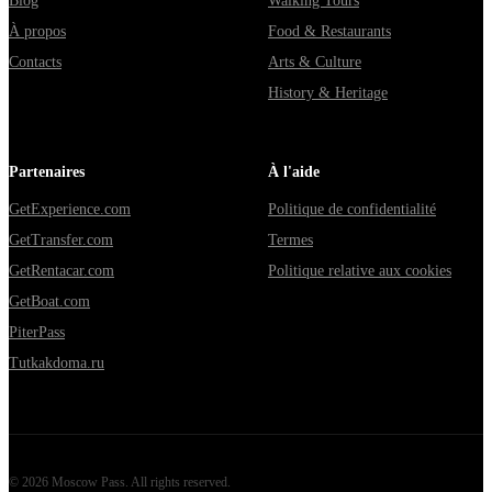
Blog
Walking Tours
À propos
Food & Restaurants
Contacts
Arts & Culture
History & Heritage
Partenaires
À l'aide
GetExperience.com
Politique de confidentialité
GetTransfer.com
Termes
GetRentacar.com
Politique relative aux cookies
GetBoat.com
PiterPass
Tutkakdoma.ru
©
2026
Moscow Pass
. All rights reserved.