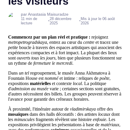
les visiteurs
par Anastasia Maisuradze
11 min de
28 décembre
Mis à jour le 06 août
•
•
lecture
2025
2026
Commencez par un plan réel et pratique :
rejoignez
metropetrogradskaya
, entrez au cœur du
centre
et tracez une
petite
boucle à travers des espaces artistiques qui associent des
expériences compactes et à fort impact. La plupart des lieux
sont
ouverts tous les jours
, bien que plusieurs fonctionnent sur
un rythme de
fermeture le mercredi
.
Dans
un tel
regroupement, le musée Anna Akhmatova à
Fountain House est
nommé
et intime : reliques de
poète
,
expositions
matérielles
et contexte
local
. La politique
d'
admission au musée
varie ; certaines sections sont gratuites,
d'autres nécessitent des billets. Les groupes peuvent réserver à
l'avance pour garantir des créneaux horaires.
À proximité, l'itinéraire autour de
vladimirskaya
offre des
mosaïques
dans des halls décoratifs : des artistes
locaux
dont
les
minuscules
fragments révèlent une histoire
enfouie
. Les
expositions privilégient les présentations à base de
matériaux
,
avec des performances
scéniques
occasionnelles et de la