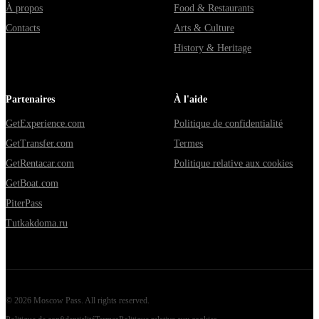
À propos
Food & Restaurants
Contacts
Arts & Culture
History & Heritage
Partenaires
À l'aide
GetExperience.com
Politique de confidentialité
GetTransfer.com
Termes
GetRentacar.com
Politique relative aux cookies
GetBoat.com
PiterPass
Tutkakdoma.ru
©
2026
Moscow Pass
. All rights reserved.