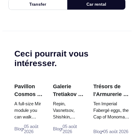
Transfer
Car rental
Ceci pourrait vous
intéresser.
Pavillon
Galerie
Trésors de
Cosmos à
Tretiakov :
l'Armurerie du
VDNKh : À
Les chefs-
Kremlin :
A full-size Mir
Repin,
Ten Imperial
l'intérieur
d'œuvre à
œufs Fabergé,
module you
Vasnetsov,
Fabergé eggs, the
can walk
Shishkin,
Cap of Monomakh,
de la plus
ne pas
trônes et
through, the
Vrubel, Serov
the double throne
grande
manquer
robes de
05 août
05 août
Blog
Blog
Energia–Buran
and Surikov —
of two boy tsars
2026
2026
Blog
05 août 2026
exposition
couronnement