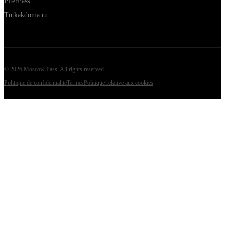
PiterPass
Tutkakdoma.ru
©
2026
Moscow Pass
. All rights reserved.
Politique de confidentialité
Termes
Politique relative aux cookies