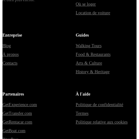
Où se loger
Location de voiture
Entreprise
Guides
Blog
Walking Tours
À propos
Food & Restaurants
Contacts
Arts & Culture
History & Heritage
Partenaires
À l'aide
GetExperience.com
Politique de confidentialité
GetTransfer.com
Termes
GetRentacar.com
Politique relative aux cookies
GetBoat.com