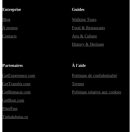
Entreprise
Guides
Blog
Walking Tours
À propos
Food & Restaurants
Contacts
Arts & Culture
History & Heritage
Partenaires
À l'aide
GetExperience.com
Politique de confidentialité
GetTransfer.com
Termes
GetRentacar.com
Politique relative aux cookies
GetBoat.com
PiterPass
Tutkakdoma.ru