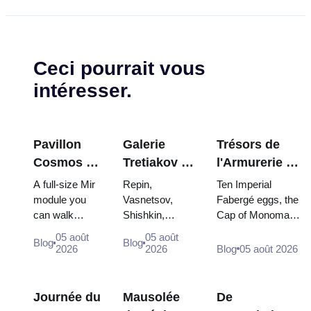
Ceci pourrait vous
intéresser.
Pavillon
Galerie
Trésors de
Cosmos à
Tretiakov :
l'Armurerie du
VDNKh : À
Les chefs-
Kremlin :
A full-size Mir
Repin,
Ten Imperial
l'intérieur
d'œuvre à
œufs Fabergé,
module you
Vasnetsov,
Fabergé eggs, the
can walk
Shishkin,
Cap of Monomakh,
de la plus
ne pas
trônes et
through, the
Vrubel, Serov
the double throne
grande
manquer
robes de
05 août
05 août
Blog
Blog
Energia–Buran
and Surikov —
of two boy tsars
2026
2026
Blog
05 août 2026
exposition
couronnement
model,
the works that
and the coronation
spatiale de
scorched
stop people,
dress of
Russie
descent
where they
Catherine...
Journée du
Mausolée
De
capsules and
hang, and why