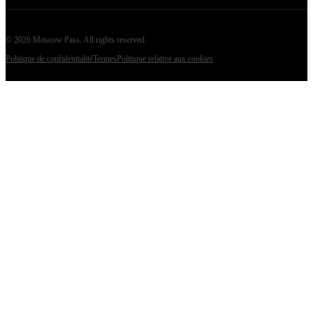
©
2026
Moscow Pass
. All rights reserved.
Politique de confidentialité
Termes
Politique relative aux cookies