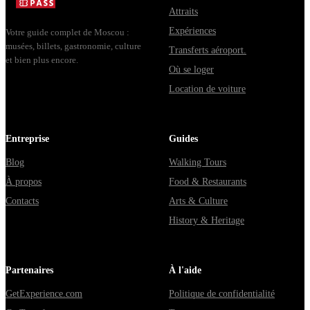
Attraits
Владими...
Expériences
Votre guide complet de Moscou :
musées, billets, gastronomie, culture
Transferts aéroport.
et bien plus encore.
Où se loger
Location de voiture
Entreprise
Guides
Blog
Walking Tours
À propos
Food & Restaurants
Contacts
Arts & Culture
History & Heritage
Partenaires
À l'aide
GetExperience.com
Politique de confidentialité