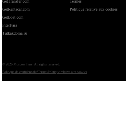
GetTransfer.com
Termes
GetRentacar.com
Politique relative aux cookies
GetBoat.com
PiterPass
Tutkakdoma.ru
©
2026
Moscow Pass
. All rights reserved.
Politique de confidentialité
Termes
Politique relative aux cookies