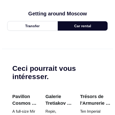
Getting around Moscow
Transfer
Car rental
Ceci pourrait vous
intéresser.
Pavillon
Galerie
Trésors de
Cosmos à
Tretiakov :
l'Armurerie du
VDNKh : À
Les chefs-
Kremlin :
A full-size Mir
Repin,
Ten Imperial