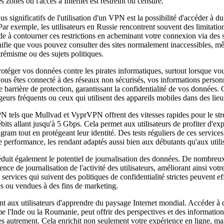
 zones où l'accès à Internet est restreint ou censuré.
us significatifs de l'utilisation d'un VPN est la possibilité d'accéder à d
 Par exemple, les utilisateurs en Russie rencontrent souvent des limitatio
 à contourner ces restrictions en acheminant votre connexion via des s
gnifie que vous pouvez consulter des sites normalement inaccessibles, m
trémisme ou des sujets politiques.
téger vos données contre les pirates informatiques, surtout lorsque vou
ous êtes connecté à des réseaux non sécurisés, vos informations personn
rrière de protection, garantissant la confidentialité de vos données. C
geurs fréquents ou ceux qui utilisent des appareils mobiles dans des lieu
PN tels que Mullvad et VyprVPN offrent des vitesses rapides pour le str
bits allant jusqu'à 5 Gbps. Cela permet aux utilisateurs de profiter d'exp
am tout en protégeant leur identité. Des tests réguliers de ces services 
 performance, les rendant adaptés aussi bien aux débutants qu'aux utili
éduit également le potentiel de journalisation des données. De nombre
ence de journalisation de l'activité des utilisateurs, améliorant ainsi votr
s services qui suivent des politiques de confidentialité strictes peuvent
es ou vendues à des fins de marketing.
t aux utilisateurs d'apprendre du paysage Internet mondial. Accéder à
e l'Inde ou la Roumanie, peut offrir des perspectives et des information
es autrement. Cela enrichit non seulement votre expérience en ligne, m