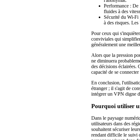
l'anonymat.
Performance : De 
fluides à des vites
Sécurité du Wi-Fi p
à des risques. Les
Pour ceux qui s'inquiète
conviviales qui simplifie
généralement une meilleur
Alors que la pression pou
ne diminuera probablement
des décisions éclairées. 
capacité de se connecter 
En conclusion, l'utilisa
étranger ; il s'agit de c
intégrer un VPN digne de
Pourquoi utiliser u
Dans le paysage numérique
utilisateurs dans des ré
souhaitent sécuriser leur
rendant difficile le suiv