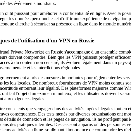
ormé des événements mondiaux.
outil puissant pour améliorer la confidentialité en ligne. Avec la possi
téger les données personnelles et d'offrir une expérience de navigation p
uiconque cherche à sécuriser sa présence en ligne dans le monde numéri
ques de l'utilisation d'un VPN en Russie
Virtual Private Networks) en Russie s'accompagne d'un ensemble comple
sateurs doivent comprendre. Bien que les VPN puissent protéger efficacem
e l'accès à du contenu non censuré, ils évoluent également dans un paysa
vernementale et les interdictions régionales.
 gouvernement a pris des mesures importantes pour réglementer les serv
as les lois locales. De nombreux fournisseurs de VPN moins connus so
l'incertitude entourant leur légalité. Des plateformes majeures comme W
ont fait l'objet d'un examen minutieux, et les utilisateurs doivent s'assur
nt aux exigences légales.
être conscients que s'engager dans des activités jugées illégales tout en 
aves conséquences. Des tests menés par diverses organisations ont mon
détails de connexion et les pages de navigation, ils ne protègent pas le
 dans des pratiques interdites. Des cas sont apparus où des personnes vi
 leurs activités en ligne, soulignant l'importance de comprendre les règles