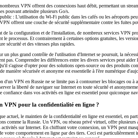
nombreux VPN offrent des connexions haut débit, permettant un stream
ses pouvant atteindre plusieurs Go/s.
ublic : L'utilisation du Wi-Fi public dans les cafés ou les aéroports peut
 VPN offrent une couche de sécurité supplémentaire contre les fuites po
nt de la configuration et de l'installation, de nombreux services VPN pr
nt le processus. Et contrairement à certaines options gratuites, les versi
e sécurité et des vitesses plus rapides.
r un plus grand contrôle de l'utilisation d'Internet se poursuit, la néce
 pas. Comprendre les différences entre les divers services peut aider le
Qu'il s'agisse d'opter pour des solutions open-source ou des produits co
de manière sécurisée et anonyme est essentielle à l'ère numérique d'auj
tion d'un VPN en Russie ne se limite pas à contourner les blocages ou à
onserver la liberté de naviguer sur Internet en toute sécurité et anonymem
 confiance dans vos activités en ligne est essentiel pour quiconque nav
n VPN pour la confidentialité en ligne ?
 actuel, le maintien de la confidentialité en ligne est essentiel, en part
gions comme la Russie. Un VPN, ou réseau privé virtuel, offre plusieurs
s activités sur Internet. En chiffrant votre connexion, un VPN peut masq
i de votre comportement en ligne par des tiers. Ceci est particulièrement 