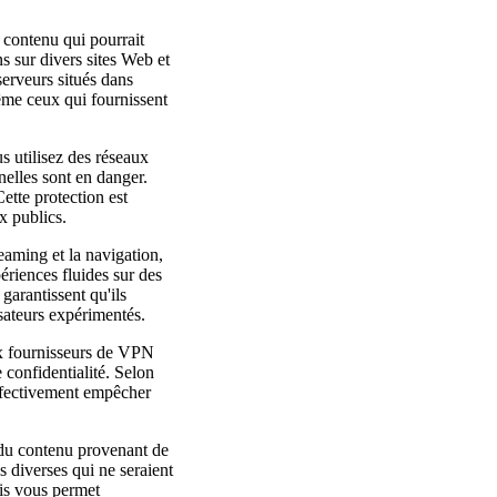
u contenu qui pourrait
ns sur divers sites Web et
erveurs situés dans
ême ceux qui fournissent
s utilisez des réseaux
elles sont en danger.
ette protection est
x publics.
eaming et la navigation,
ériences fluides sur des
garantissent qu'ils
sateurs expérimentés.
ux fournisseurs de VPN
e confidentialité. Selon
 effectivement empêcher
 du contenu provenant de
s diverses qui ne seraient
ais vous permet