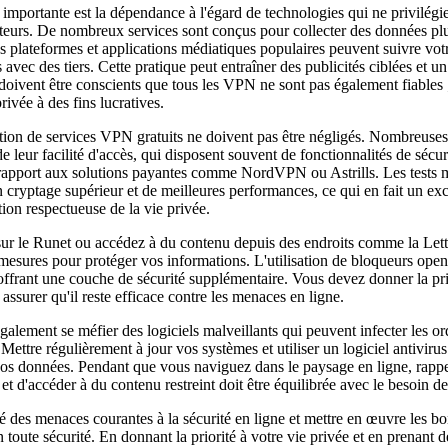
importante est la dépendance à l'égard de technologies qui ne privilégi
sateurs. De nombreux services sont conçus pour collecter des données pl
s plateformes et applications médiatiques populaires peuvent suivre votre
 avec des tiers. Cette pratique peut entraîner des publicités ciblées et u
s doivent être conscients que tous les VPN ne sont pas également fiables 
ivée à des fins lucratives.
isation de services VPN gratuits ne doivent pas être négligés. Nombreuses
de leur facilité d'accès, qui disposent souvent de fonctionnalités de sécur
 rapport aux solutions payantes comme NordVPN ou Astrills. Les tests m
ryptage supérieur et de meilleures performances, ce qui en fait un exc
ion respectueuse de la vie privée.
r le Runet ou accédez à du contenu depuis des endroits comme la Letto
 mesures pour protéger vos informations. L'utilisation de bloqueurs open
 offrant une couche de sécurité supplémentaire. Vous devez donner la pri
ssurer qu'il reste efficace contre les menaces en ligne.
également se méfier des logiciels malveillants qui peuvent infecter les or
Mettre régulièrement à jour vos systèmes et utiliser un logiciel antivirus
vos données. Pendant que vous naviguez dans le paysage en ligne, rappe
et d'accéder à du contenu restreint doit être équilibrée avec le besoin de 
 des menaces courantes à la sécurité en ligne et mettre en œuvre les bo
n toute sécurité. En donnant la priorité à votre vie privée et en prenant 