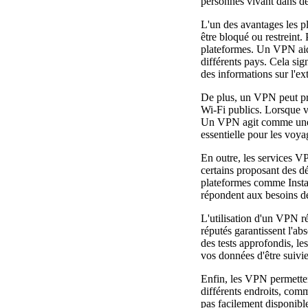
personnes vivant dans des
L'un des avantages les pl
être bloqué ou restreint.
plateformes. Un VPN aide
différents pays. Cela si
des informations sur l'ex
De plus, un VPN peut pro
Wi-Fi publics. Lorsque v
Un VPN agit comme une ba
essentielle pour les voya
En outre, les services V
certains proposant des dé
plateformes comme Instagr
répondent aux besoins de
L'utilisation d'un VPN r
réputés garantissent l'abs
des tests approfondis, le
vos données d'être suivi
Enfin, les VPN permetten
différents endroits, comm
pas facilement disponibl