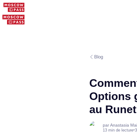
Blog
Comment 
Options 
au Runet
par Anastasia Ma
•
13 min de lecture
3