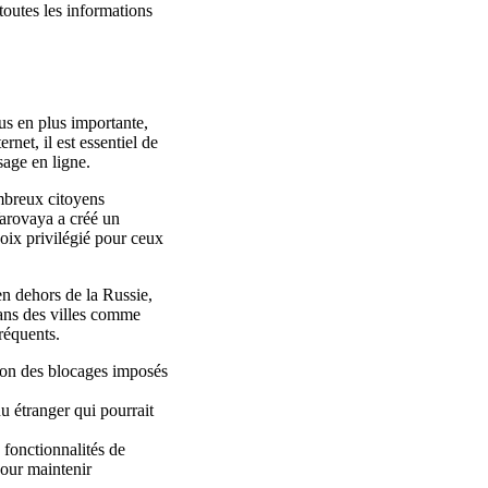
toutes les informations
us en plus importante,
rnet, il est essentiel de
age en ligne.
mbreux citoyens
 Yarovaya a créé un
oix privilégié pour ceux
en dehors de la Russie,
dans des villes comme
réquents.
ison des blocages imposés
u étranger qui pourrait
fonctionnalités de
our maintenir