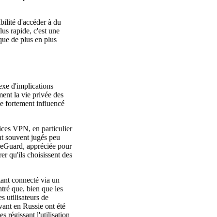
bilité d'accéder à du
lus rapide, c'est une
que de plus en plus
xe d'implications
ent la vie privée des
ge fortement influencé
ices VPN, en particulier
nt souvent jugés peu
ireGuard, appréciée pour
er qu'ils choisissent des
étant connecté via un
tré que, bien que les
s utilisateurs de
vant en Russie ont été
 régissant l'utilisation