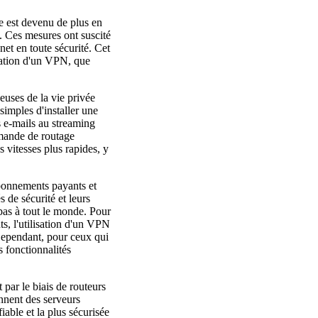
ie est devenu de plus en
t. Ces mesures ont suscité
net en toute sécurité. Cet
isation d'un VPN, que
ueuses de la vie privée
imples d'installer une
s e-mails au streaming
mande de routage
s vitesses plus rapides, y
bonnements payants et
s de sécurité et leurs
 pas à tout le monde. Pour
ts, l'utilisation d'un VPN
 Cependant, pour ceux qui
s fonctionnalités
 par le biais de routeurs
nnent des serveurs
iable et la plus sécurisée