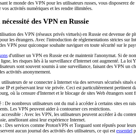
sant le monde des VPN pour les utilisateurs russes, vous disposerez de 
 vos activités numériques et les rendre illimitées.
nécessité des VPN en Russie
tilisation des VPN (réseaux privés virtuels) en Russie est devenue de pl
our les étrangers. Avec l'introduction de réglementations strictes sur Inte
des VPN pour quiconque souhaite naviguer en toute sécurité sur le pays
sons
d'utiliser un VPN en Russie est de maintenir l'anonymat. Si de no
 ligne, les risques liés à la surveillance d'Internet ont augmenté. La loi
lisateurs sont souvent soumis à une surveillance, faisant des VPN un ch
 des activités anonymement.
ilisateurs de se connecter à Internet via des serveurs sécurisés situés 
se IP et préservant leur vie privée. Ceci est particulièrement pertinent 
rg, où la censure d'Internet et le blocage de sites Web étrangers sont f
 : De nombreux utilisateurs ont du mal à accéder à certains sites en ra
nts. Les VPN peuvent aider à contourner ces restrictions.
accessible : Avec les VPN, les utilisateurs peuvent accéder à du conten
sie, améliorant ainsi leur expérience Internet.
s : Des services comme ProtonVPN et Torguard sont réputés pour leurs 
nservent aucun journal des activités des utilisateurs, ce qui est
essentiel
p