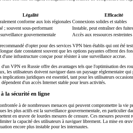
Légalité
Efficacité
alement conforme aux lois régionales
Connexions solides et stables
é ; souvent sous-performant
Instable, peut entraîner des fuit
surveillance gouvernementale
Accès aux ressources restreintes
t recommandé d'opter pour des services VPN bien établis qui ont été test
e longue date constatent souvent que les options payantes offrent des fon
t d'une infrastructure conçue pour résister à une surveillance accrue.
on d'un VPN en Russie offre des avantages tels que l'optimisation des ro
ux, les utilisateurs doivent naviguer dans un paysage réglementaire qui p
implications juridiques est essentiel, tant pour les utilisateurs occasion
épendent d'un accès Internet stable pour leurs activités.
 la sécurité en ligne
 confrontée à de nombreuses menaces qui peuvent compromettre la vie pri
sques les plus actifs est la surveillance gouvernementale, en particulier 
 mettent en œuvre de lourdes mesures de censure. Ces mesures peuvent r
t limiter la capacité des utilisateurs à naviguer librement. La mise en œu
tuation encore plus instable pour les internautes.