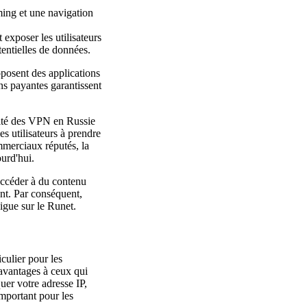
ing et une navigation
 exposer les utilisateurs
tentielles de données.
oposent des applications
ons payantes garantissent
ssité des VPN en Russie
s utilisateurs à prendre
mmerciaux réputés, la
ourd'hui.
 accéder à du contenu
ent. Par conséquent,
igue sur le Runet.
iculier pour les
 avantages à ceux qui
uer votre adresse IP,
important pour les