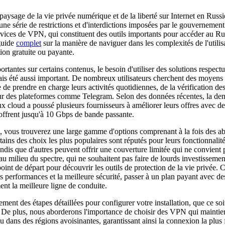
paysage de la vie privée numérique et de la liberté sur Internet en Russ
d'une série de restrictions et d'interdictions imposées par le gouvernemen
ervices de VPN, qui constituent des outils importants pour accéder au Ru
 guide
complet
sur la manière de naviguer dans les complexités de l'util
ion gratuite ou payante.
ortantes sur certains contenus, le besoin d'utiliser des solutions respect
 été aussi important. De nombreux utilisateurs cherchent des moyens s
de prendre en charge leurs activités quotidiennes, de la vérification de
sur des plateformes comme Telegram. Selon des données récentes, la de
ux cloud a poussé plusieurs fournisseurs à améliorer leurs offres avec de
offrent jusqu'à 10 Gbps de bande passante.
 vous trouverez une large gamme d'options comprenant à la fois des a
tains des choix les plus populaires sont réputés pour leurs fonctionnalité
andis que d'autres peuvent offrir une couverture limitée qui ne convient
t au milieu du spectre, qui ne souhaitent pas faire de lourds investissemen
point de départ pour découvrir les outils de protection de la vie privée.
s performances et la meilleure sécurité, passer à un plan payant avec de
nt la meilleure ligne de conduite.
nt des étapes détaillées pour configurer votre installation, que ce soit
. De plus, nous aborderons l'importance de choisir des VPN qui maintie
 dans des régions avoisinantes, garantissant ainsi la connexion la plus f