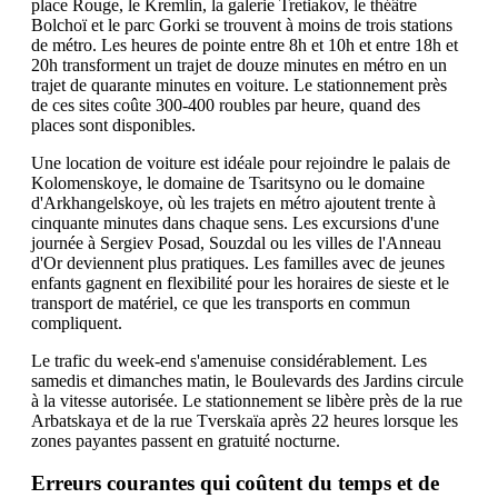
place Rouge, le Kremlin, la galerie Tretiakov, le théâtre
Bolchoï et le parc Gorki se trouvent à moins de trois stations
de métro. Les heures de pointe entre 8h et 10h et entre 18h et
20h transforment un trajet de douze minutes en métro en un
trajet de quarante minutes en voiture. Le stationnement près
de ces sites coûte 300-400 roubles par heure, quand des
places sont disponibles.
Une location de voiture est idéale pour rejoindre le palais de
Kolomenskoye, le domaine de Tsaritsyno ou le domaine
d'Arkhangelskoye, où les trajets en métro ajoutent trente à
cinquante minutes dans chaque sens. Les excursions d'une
journée à Sergiev Posad, Souzdal ou les villes de l'Anneau
d'Or deviennent plus pratiques. Les familles avec de jeunes
enfants gagnent en flexibilité pour les horaires de sieste et le
transport de matériel, ce que les transports en commun
compliquent.
Le trafic du week-end s'amenuise considérablement. Les
samedis et dimanches matin, le Boulevards des Jardins circule
à la vitesse autorisée. Le stationnement se libère près de la rue
Arbatskaya et de la rue Tverskaïa après 22 heures lorsque les
zones payantes passent en gratuité nocturne.
Erreurs courantes qui coûtent du temps et de