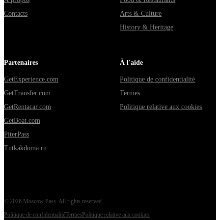
Contacts
Arts & Culture
History & Heritage
Partenaires
À l'aide
GetExperience.com
Politique de confidentialité
GetTransfer.com
Termes
GetRentacar.com
Politique relative aux cookies
GetBoat.com
PiterPass
Tutkakdoma.ru
©
2026
Moscow Pass
. All rights reserved.
Politique de confidentialité
Termes
Politique relative aux cookies