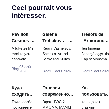
Ceci pourrait vous
intéresser.
Pavillon
Galerie
Trésors de
Cosmos à
Tretiakov : Les
l'Armurerie d
VDNKh : À
chefs-d'œuvre
Kremlin :
A full-size Mir
Repin, Vasnetsov,
Ten Imperial
l'intérieur
à ne pas
œufs Faberg
module you
Shishkin, Vrubel,
Fabergé eggs, th
can walk
Serov and Surikov
Cap of Monomak
de la plus
manquer
trônes et
through, the
— the works that
the double throne
grande
robes de
05 août
Blog
Energia–
stop people, where
of two boy tsars
2026
Blog
05 août 2026
Blog
05 août 202
exposition
couronneme
Buran model,
they hang, and why
and the coronatio
spatiale de
scorched
booking the...
dress of
Russie
descent
Catherine...
Куда
Галереи
Как
capsules and
сходить
современного
пользовать
120 pieces of
на
искусства в
метро
flight...
Три способа:
Гараж, ГЭС-2,
Кольцо как
искусство
Москве: где
Москвы:
постоянные
ММОМА, МАММ
главный