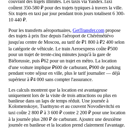
couvrant des trajets illimités. Les taxis via Yandex.Taxi
coûtent 350-580 ₽ pour des trajets typiques à travers la ville.
Six trajets en taxi par jour pendant trois jours totalisent 6 300-
10 440 ₽.
Pour les transferts aéroportuaires,
GetTransfer.com
propose
des trajets à prix fixe depuis l'aéroport de Chérémétiévo
jusqu'au centre de Moscou, au tarif de ₽1 800 à ₽2 400 selon
la catégorie de véhicule. Le train Aeroexpress coûte ₽500
pour un trajet de trente-cinq minutes jusqu'à la gare de
Biélorussie, puis ₽62 pour un trajet en métro. La location
d'une voiture implique ₽600 de carburant, ₽900 de parking
pendant votre séjour en ville, plus le tarif journalier — déjà
supérieur à ₽4 000 sans compter l'assurance.
Les calculs montrent que la location est avantageuse
uniquement lors de la visite de trois attractions ou plus en
banlieue dans un laps de temps réduit. Une journée à
Kolomenskoye, Tsaritsyno et au couvent Novodievitchi en
taxi coûte 2 800 ₽ à 3 600 ₽ contre 2 200 ₽ pour une location
à la journée plus 280 ₽ de carburant. Ajoutez une deuxième
journée en banlieue et la location prend clairement l'avantage.