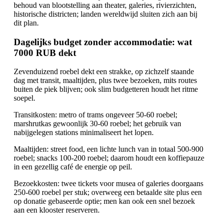
behoud van blootstelling aan theater, galeries, rivierzichten,
historische districten; landen wereldwijd sluiten zich aan bij
dit plan.
Dagelijks budget zonder accommodatie: wat
7000 RUB dekt
Zevenduizend roebel dekt een strakke, op zichzelf staande
dag met transit, maaltijden, plus twee bezoeken, mits routes
buiten de piek blijven; ook slim budgetteren houdt het ritme
soepel.
Transitkosten: metro of trams ongeveer 50-60 roebel;
marshrutkas gewoonlijk 30-60 roebel; het gebruik van
nabijgelegen stations minimaliseert het lopen.
Maaltijden: street food, een lichte lunch van in totaal 500-900
roebel; snacks 100-200 roebel; daarom houdt een koffiepauze
in een gezellig café de energie op peil.
Bezoekkosten: twee tickets voor musea of galeries doorgaans
250-600 roebel per stuk; overweeg een betaalde site plus een
op donatie gebaseerde optie; men kan ook een snel bezoek
aan een klooster reserveren.