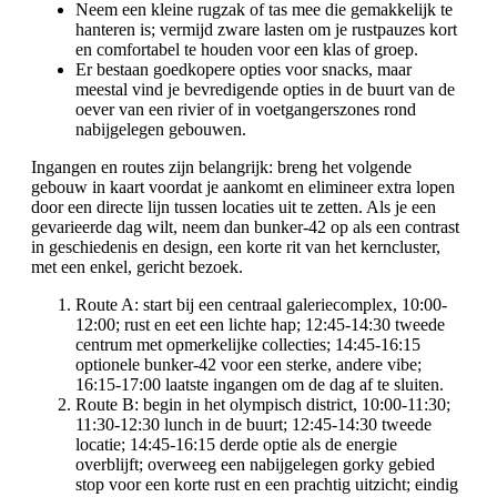
Neem een kleine rugzak of tas mee die gemakkelijk te
hanteren is; vermijd zware lasten om je rustpauzes kort
en comfortabel te houden voor een klas of groep.
Er bestaan goedkopere opties voor snacks, maar
meestal vind je bevredigende opties in de buurt van de
oever van een rivier of in voetgangerszones rond
nabijgelegen gebouwen.
Ingangen en routes zijn belangrijk: breng het volgende
gebouw in kaart voordat je aankomt en elimineer extra lopen
door een directe lijn tussen locaties uit te zetten. Als je een
gevarieerde dag wilt, neem dan bunker-42 op als een contrast
in geschiedenis en design, een korte rit van het kerncluster,
met een enkel, gericht bezoek.
Route A: start bij een centraal galeriecomplex, 10:00-
12:00; rust en eet een lichte hap; 12:45-14:30 tweede
centrum met opmerkelijke collecties; 14:45-16:15
optionele bunker-42 voor een sterke, andere vibe;
16:15-17:00 laatste ingangen om de dag af te sluiten.
Route B: begin in het olympisch district, 10:00-11:30;
11:30-12:30 lunch in de buurt; 12:45-14:30 tweede
locatie; 14:45-16:15 derde optie als de energie
overblijft; overweeg een nabijgelegen gorky gebied
stop voor een korte rust en een prachtig uitzicht; eindig