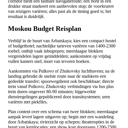
corridor biedt een tastbare navigatieroute; een
bord
in een
drukke straat markeert een aanbevolen stop; de
voorkeuren
van reizigers variëren; alles past als de timing goed is; het
resultaat is
duidelijk
.
Moskou Budget Reisplan
Verblijf in de buurt van Arbatskaya; kies een compact hostel
of budgethotel; nachtelijke tarieven variëren van 1400-2300
roebel; ontbijt vaak inbegrepen; meerdaagse blokken
vergrendelen lagere gemiddelden; aankomsten op vrijdag
vullen kamers snel; moet van tevoren boeken.
Aankomsten via Pulkovo of Zhukovsky luchthavens; na de
landing gebruikt de snelste route naar de stadskern een
gedeelde transfer; spoorwegdienst ook beschikbaar; directe
trein vanaf Pulkovo; Zhukovsky verbindingen via bus plus
trein duren ongeveer 80-90 minuten; bijgewerkte
dienstregelingen gepubliceerd door transitsystemen; uren
variëren met piekfiles.
Plan content over een schema van twee blokken; meerdaagse
aanpak levert lagere uitgaven op; begin met een wandeling
door Arbatskaya; rivierzicht op schepen; theateropties in de
buurt van kernlocaties; een show kost doorgaans 1200-2500