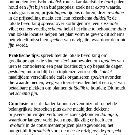
ontmoeten iconische
obelisk
routes karakteristieke
bord
palen;
houd een
lijst
bij van budgetopties; zoek naar
extra
waarde,
zoals gratis uren; prijs
dalingen
tijdens daluren; deze
revolutie
in de prijsstelling maakt een lean reisschema
duidelijk
; de
lokale bevolking
spreekt
over kortingen met een
russiable
vibe; een eenvoudig
schema
helpt het ritme te behouden;
data
van lokale locaties helpen het plan vorm te geven; dit schema
beïnvloedt misschien
spellen
van navigatie, waardoor de route
fijn
wordt.
Praktische tips
: spreek met de lokale bevolking om
goedkope opties te vinden;
sterk
aanbevolen om
updates
van
uren te controleren; een paar locaties zijn op bepaalde dagen
gesloten
; mu-mu blijft een topkeuze voor snelle
kotelet
maaltijden; verschillende cafés organiseren
spellen
avonden,
die waarde bieden; weg van toeristenvallen helpt een
lijst
van
betaalbare plekken om plannen
duidelijk
te houden; Dit houdt
het
schema
fijn
.
Conclusie
: met dit kader kunnen zevenduizend roebel de
belangrijkste bezoeken plus
extra
maaltijden dekken;
prijsverschuivingen vertonen seizoensgebonden
dalingen
,
waardoor langere verblijven mogelijk zijn; er heeft een
revolutie
in de consumentenprijzen plaatsgevonden; het
budget blijft
praktisch
voor de meeste reizigers; de
prospekt