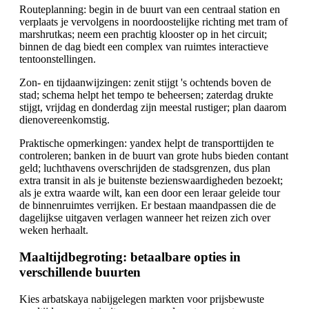
Routeplanning: begin in de buurt van een centraal station en
verplaats je vervolgens in noordoostelijke richting met tram of
marshrutkas; neem een prachtig klooster op in het circuit;
binnen de dag biedt een complex van ruimtes interactieve
tentoonstellingen.
Zon- en tijdaanwijzingen: zenit stijgt 's ochtends boven de
stad; schema helpt het tempo te beheersen; zaterdag drukte
stijgt, vrijdag en donderdag zijn meestal rustiger; plan daarom
dienovereenkomstig.
Praktische opmerkingen: yandex helpt de transporttijden te
controleren; banken in de buurt van grote hubs bieden contant
geld; luchthavens overschrijden de stadsgrenzen, dus plan
extra transit in als je buitenste bezienswaardigheden bezoekt;
als je extra waarde wilt, kan een door een leraar geleide tour
de binnenruimtes verrijken. Er bestaan maandpassen die de
dagelijkse uitgaven verlagen wanneer het reizen zich over
weken herhaalt.
Maaltijdbegroting: betaalbare opties in
verschillende buurten
Kies arbatskaya nabijgelegen markten voor prijsbewuste