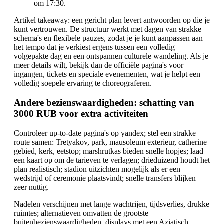
om 17:30.
Artikel takeaway: een gericht plan levert antwoorden op die je
kunt vertrouwen. De structuur werkt met dagen van strakke
schema's en flexibele pauzes, zodat je je kunt aanpassen aan
het tempo dat je verkiest ergens tussen een volledig
volgepakte dag en een ontspannen culturele wandeling. Als je
meer details wilt, bekijk dan de officiële pagina's voor
ingangen, tickets en speciale evenementen, wat je helpt een
volledig soepele ervaring te choreograferen.
Andere bezienswaardigheden: schatting van
3000 RUB voor extra activiteiten
Controleer up-to-date pagina's op yandex; stel een strakke
route samen: Tretyakov, park, mausoleum exterieur, catherine
gebied, kerk, eetstop; marshrutkas bieden snelle hopjes; laad
een kaart op om de tarieven te verlagen; drieduizend houdt het
plan realistisch; stadion uitzichten mogelijk als er een
wedstrijd of ceremonie plaatsvindt; snelle transfers blijken
zeer nuttig.
Nadelen verschijnen met lange wachtrijen, tijdsverlies, drukke
ruimtes; alternatieven omvatten de grootste
buitenbezienswaardigheden, displays met een Aziatisch