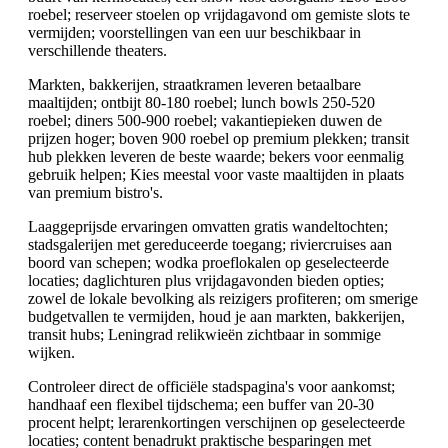
roebel; reserveer stoelen op vrijdagavond om gemiste slots te
vermijden; voorstellingen van een uur beschikbaar in
verschillende theaters.
Markten, bakkerijen, straatkramen leveren betaalbare
maaltijden; ontbijt 80-180 roebel; lunch bowls 250-520
roebel; diners 500-900 roebel; vakantiepieken duwen de
prijzen hoger; boven 900 roebel op premium plekken; transit
hub plekken leveren de beste waarde; bekers voor eenmalig
gebruik helpen; Kies meestal voor vaste maaltijden in plaats
van premium bistro's.
Laaggeprijsde ervaringen omvatten gratis wandeltochten;
stadsgalerijen met gereduceerde toegang; riviercruises aan
boord van schepen; wodka proeflokalen op geselecteerde
locaties; daglichturen plus vrijdagavonden bieden opties;
zowel de lokale bevolking als reizigers profiteren; om smerige
budgetvallen te vermijden, houd je aan markten, bakkerijen,
transit hubs; Leningrad relikwieën zichtbaar in sommige
wijken.
Controleer direct de officiële stadspagina's voor aankomst;
handhaaf een flexibel tijdschema; een buffer van 20-30
procent helpt; lerarenkortingen verschijnen op geselecteerde
locaties; content benadrukt praktische besparingen met