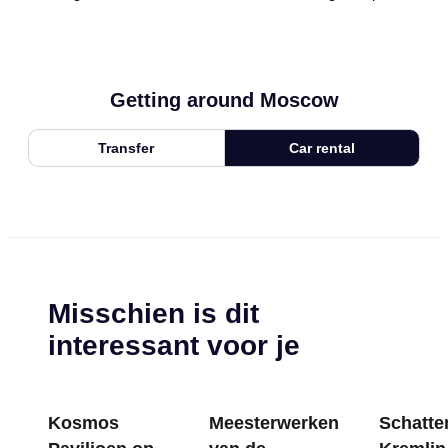
Getting around Moscow
Transfer
Car rental
Misschien is dit
interessant voor je
Kosmos
Meesterwerken
Schatten