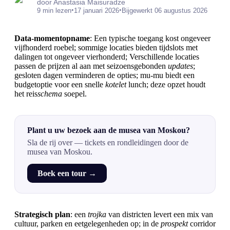
door Anastasia Maisuradze
•
•
9 min lezen
17 januari 2026
Bijgewerkt 06 augustus 2026
Data-momentopname
: Een typische toegang kost ongeveer
vijfhonderd roebel; sommige locaties bieden tijdslots met
dalingen tot ongeveer vierhonderd; Verschillende locaties
passen de prijzen al aan met seizoensgebonden
updates
;
gesloten dagen verminderen de opties; mu-mu biedt een
budgetoptie voor een snelle
kotelet
lunch; deze opzet houdt
het reis
schema
soepel.
Plant u uw bezoek aan de musea van Moskou?
Sla de rij over — tickets en rondleidingen door de
musea van Moskou.
Boek een tour →
Strategisch plan
: een
trojka
van districten levert een mix van
cultuur, parken en eetgelegenheden op; in de
prospekt
corridor