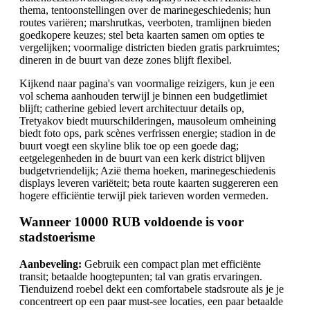
thema, tentoonstellingen over de marinegeschiedenis; hun
routes variëren; marshrutkas, veerboten, tramlijnen bieden
goedkopere keuzes; stel beta kaarten samen om opties te
vergelijken; voormalige districten bieden gratis parkruimtes;
dineren in de buurt van deze zones blijft flexibel.
Kijkend naar pagina's van voormalige reizigers, kun je een
vol schema aanhouden terwijl je binnen een budgetlimiet
blijft; catherine gebied levert architectuur details op,
Tretyakov biedt muurschilderingen, mausoleum omheining
biedt foto ops, park scènes verfrissen energie; stadion in de
buurt voegt een skyline blik toe op een goede dag;
eetgelegenheden in de buurt van een kerk district blijven
budgetvriendelijk; Azië thema hoeken, marinegeschiedenis
displays leveren variëteit; beta route kaarten suggereren een
hogere efficiëntie terwijl piek tarieven worden vermeden.
Wanneer 10000 RUB voldoende is voor
stadstoerisme
Aanbeveling:
Gebruik een compact plan met efficiënte
transit; betaalde hoogtepunten; tal van gratis ervaringen.
Tienduizend roebel dekt een comfortabele stadsroute als je je
concentreert op een paar must-see locaties, een paar betaalde