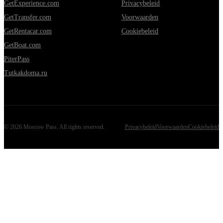
GetExperience.com
Privacybeleid
GetTransfer.com
Voorwaarden
GetRentacar.com
Cookiebeleid
GetBoat.com
PiterPass
Tutkakdoma.ru
©
2026
Moscow Pass
. All rights reserved.
Privacybeleid
Voorwaarden
Cookiebeleid