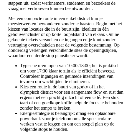
stappen uit, zodat werknemers, studenten en bezoekers de
vraag met vertrouwen kunnen beantwoorden.
Met een compacte route in een enkel district kun je
meesterwerken bewonderen zonder te haasten. Begin met het
kiezen van locaties die in de buurt zijn, idealiter in één
gebouwencluster of op korte loopafstand van elkaar. Online
gekochte tickets versnellen de ingangen en je kunt zonder
vertraging overschakelen naar de volgende bestemming. Op
donderdag verlengen verschillende sites de openingstijden,
waardoor een derde stop plausibeler wordt.
Typische uren lopen van 10:00-18:00; het is praktisch
om voor 17:30 klaar te zijn als je efficiënt beweegt.
Controleer ingangen en getimede inzendingen van
tevoren om wachttijden te elimineren.
Kies een route in de buurt van gorky of in het
olympisch district voor een aangename flow en rust dan
ergens met een prachtig uitzicht of een café. Een stuk
taart of een goedkope koffie helpt de focus te behouden
zonder het tempo te breken.
Energiestrategie is belangrijk: draag een oplaadbare
powerbank voor je telefoon om alle spectaculaire
werken vast te leggen en om een soepel plan op de
volgende stops te houden.