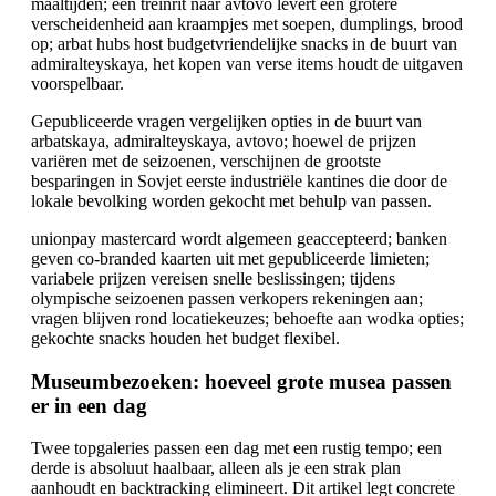
maaltijden; een treinrit naar avtovo levert een grotere
verscheidenheid aan kraampjes met soepen, dumplings, brood
op; arbat hubs host budgetvriendelijke snacks in de buurt van
admiralteyskaya, het kopen van verse items houdt de uitgaven
voorspelbaar.
Gepubliceerde vragen vergelijken opties in de buurt van
arbatskaya, admiralteyskaya, avtovo; hoewel de prijzen
variëren met de seizoenen, verschijnen de grootste
besparingen in Sovjet eerste industriële kantines die door de
lokale bevolking worden gekocht met behulp van passen.
unionpay mastercard wordt algemeen geaccepteerd; banken
geven co-branded kaarten uit met gepubliceerde limieten;
variabele prijzen vereisen snelle beslissingen; tijdens
olympische seizoenen passen verkopers rekeningen aan;
vragen blijven rond locatiekeuzes; behoefte aan wodka opties;
gekochte snacks houden het budget flexibel.
Museumbezoeken: hoeveel grote musea passen
er in een dag
Twee topgaleries passen een dag met een rustig tempo; een
derde is absoluut haalbaar, alleen als je een strak plan
aanhoudt en backtracking elimineert. Dit artikel legt concrete