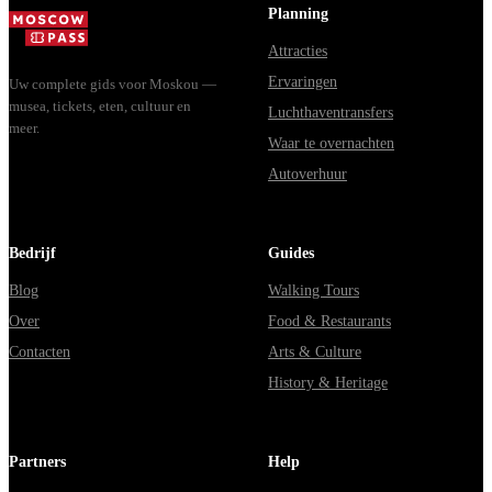
Владими...
Planning
Attracties
Ervaringen
Uw complete gids voor Moskou —
musea, tickets, eten, cultuur en
Luchthaventransfers
meer.
Waar te overnachten
Autoverhuur
Bedrijf
Guides
Blog
Walking Tours
Over
Food & Restaurants
Contacten
Arts & Culture
History & Heritage
Partners
Help