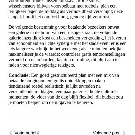
voortdurend routes tussen kurskaya, korte stops;
wisselvensters blijven voorspelbaar met roebels; plan een
terugkeer tegen de middag als vermoeidheid verschijnt; deze
aanpak houdt het comfort hoog, genoeg tijd voor rust.
De volgende bestemming voor betalende bezoekers omvat
een galerie in de buurt van een rustige straat; de volgende
galerie inzending kost een bescheiden vergoeding, het leveren
van schoonheid en lichte synergie met het stadsleven; er is een
iets langere wachttijd in het weekend; als je minuten bekijkt,
maximaliseer je de waarde; controleer gratis tentoonstellingen
vermeld op naamborden, kaarten of online; dit blijft aan te
raden voor nieuwsgierige reizigers.
Conclusie:
Een goed gestructureerd plan met een mix van
betaalde hoogtepunten; gratis ontdekkingen maken
tienduizend roebel realistisch; je lijkt tevreden na
verschillende middagen; een paar galeries; lichte culturele
momenten; de vloer van de dag blijft flexibel; dit budget zou
je moeten helpen om de uitgaven te beheren.
Vorig bericht
Volgende post