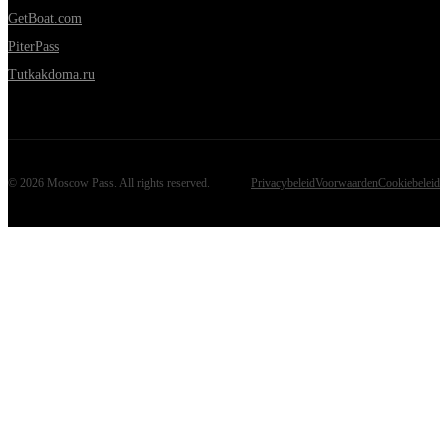
GetBoat.com
PiterPass
Tutkakdoma.ru
©
2026
Moscow Pass
. All rights reserved.
Privacybeleid
Voorwaarden
Cookiebeleid