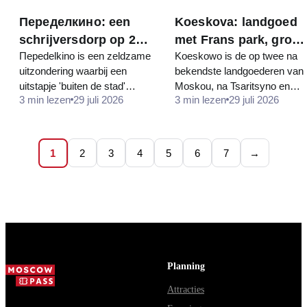
Переделкино: een
Koeskova: landgoed
schrijversdorp op 20
met Frans park, grot
Переdelkino is een zeldzame
Koeskowo is de op twee na
minuten van Moskou
en pauwen
uitzondering waarbij een
bekendste landgoederen van
uitstapje 'buiten de stad'
Moskou, na Tsaritsyno en
3 min lezen
29 juli 2026
3 min lezen
29 juli 2026
slechts twintig minuten met
Kolomenskoje, en het enige
de trein duurt. Formeel gezien
landgoed waar nog een echt
is het al Nieuw Moskou, maar
regelmatig Frans park uit de
in werkelijkheid is het een…
18e eeuw bewaard is
1
2
3
4
5
6
7
→
gebleven: geknipte…
Planning
Attracties