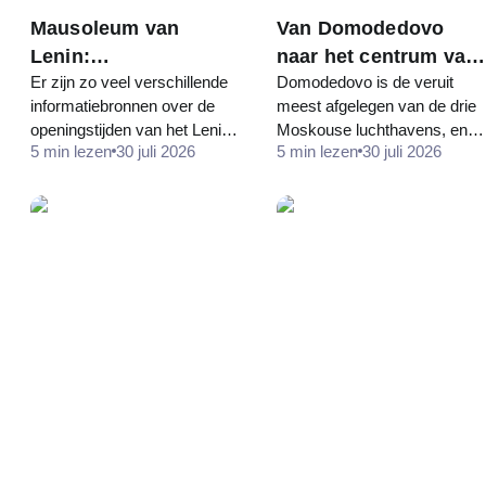
Mausoleum van
Van Domodedovo
Lenin:
naar het centrum van
Er zijn zo veel verschillende
Domodedovo is de veruit
openingstijden,
Moskou:
informatiebronnen over de
meest afgelegen van de drie
toegang en de
Aeroexpress, bus of
openingstijden van het Lenin-
Moskouse luchthavens, en
belangrijkste
elektrische trein
5 min lezen
30 juli 2026
5 min lezen
30 juli 2026
mausoleum dat mensen
daarom is het hier het
verwarring met de
steeds opnieuw zoeken naar
belangrijkst om van tevoren
Kremlin
"Lenin-mausoleum
transport te regelen. Het
openingstijden". Verschillende
verschil tussen een goede en
websites geven…
een slechte…