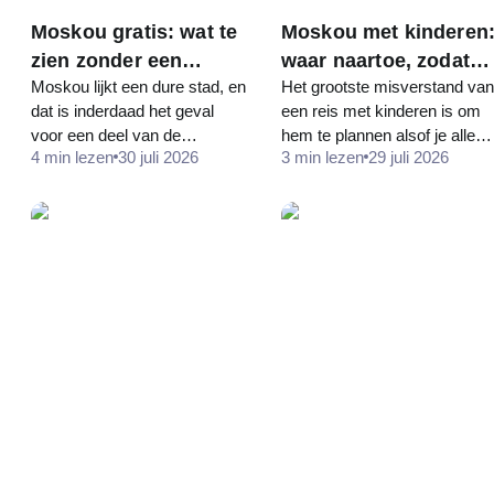
Moskou gratis: wat te
Moskou met kinderen
zien zonder een
waar naartoe, zodat
Moskou lijkt een dure stad, en
Het grootste misverstand van
roebel uit te geven
iedereen het naar zijn
dat is inderdaad het geval
een reis met kinderen is om
zin heeft
voor een deel van de
hem te plannen alsof je alleen
4 min lezen
30 juli 2026
3 min lezen
29 juli 2026
restaurants en
bent, alleen sneller. Het
accommodaties. Maar de
Kremlin, het
helft van wat mensen
Tretyakovmuseum en een
hiervoor komen, kost niets:
groot museum na elkaar
de belangrijkste pleinen, de…
eindigen allemaal…