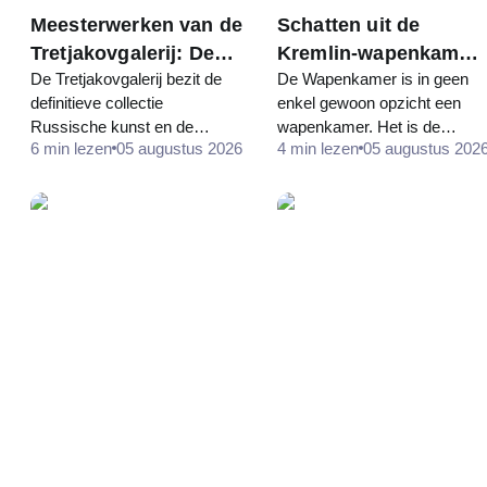
Meesterwerken van de
Schatten uit de
Tretjakovgalerij: De
Kremlin-wapenkamer:
De Tretjakovgalerij bezit de
De Wapenkamer is in geen
schilderijen waarvoor
Fabergé-eieren,
definitieve collectie
enkel gewoon opzicht een
u uw reis kunt
tronen en
Russische kunst en de
wapenkamer. Het is de
plannen
kroningsmantels
6 min lezen
05 augustus 2026
4 min lezen
05 augustus 202
meeste bezoekers die voor
schatkamer van de
het eerst komen, lopen er in
Russische staat — kronen,
de verkeerde volgorde
tronen, kroningsgewaden,
doorheen — chronologisch,
gouden rijtuigen en de
van de iconen tot de…
grootste collectie keizerlijke