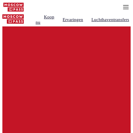
Koop
Ervaringen
Luchthaventransfers
nu