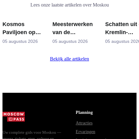
Lees onze laatste artikelen over Moskou
Kosmos
Meesterwerken
Schatten uit
Paviljoen op
van de
Kremlin-
VDNKh:
Tretjakovgalerij:
wapenkamer
05 augustus 2026
05 augustus 2026
05 augustus 202
Binnen de
De schilderijen
Fabergé-eier
Grootste
waarvoor u uw
tronen en
Bekijk alle artikelen
Ruimte-
reis kunt
kroningsman
tentoonstelling
plannen
van Rusland
Planning
Attracties
Ervaringen
Uw complete gids voor Moskou —
musea, tickets, eten, cultuur en