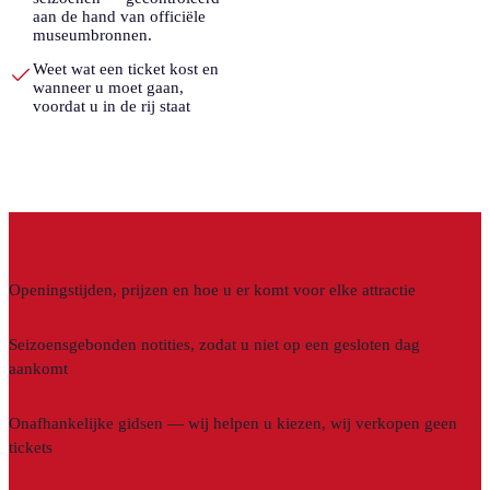
aan de hand van officiële
museumbronnen.
Weet wat een ticket kost en
wanneer u moet gaan,
voordat u in de rij staat
Openingstijden, prijzen en hoe u er komt voor elke attractie
Seizoensgebonden notities, zodat u niet op een gesloten dag
aankomt
Onafhankelijke gidsen — wij helpen u kiezen, wij verkopen geen
tickets