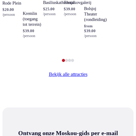
Basiliuskathedraal
Tretjakovgalerij
Rode Plein
Bolsjoj
$25.00
$39.00
$20.00
Kremlin
/persoon
/persoon
Theater
/persoon
(toegang
(rondleiding)
tot terrein)
from
$39.00
$39.00
/persoon
/persoon
Bekijk alle attracties
Ontvang onze Moskou-gids per e-mail