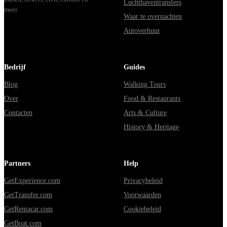
Luchthaventransfers
meer.
Waar te overnachten
Autoverhuur
Bedrijf
Guides
Blog
Walking Tours
Over
Food & Restaurants
Contacten
Arts & Culture
History & Heritage
Partners
Help
GetExperience.com
Privacybeleid
GetTransfer.com
Voorwaarden
GetRentacar.com
Cookiebeleid
GetBoat.com