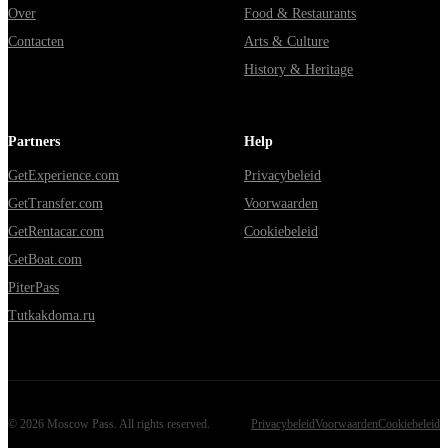
Over
Food & Restaurants
Contacten
Arts & Culture
History & Heritage
Partners
Help
GetExperience.com
Privacybeleid
GetTransfer.com
Voorwaarden
GetRentacar.com
Cookiebeleid
GetBoat.com
PiterPass
Tutkakdoma.ru
©
2026
Moscow Pass
. All rights reserved.
Privacybeleid
Voorwaarden
Cookiebeleid