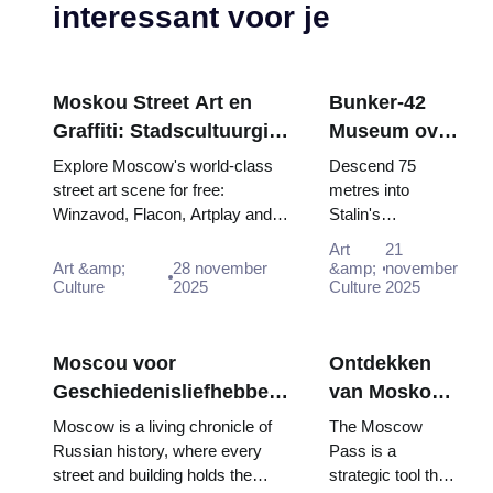
interessant voor je
Moskou Street Art en
Bunker-42
Graffiti: Stadscultuurgids
Museum over
met de Moscow Pass
de Koude
Explore Moscow's world-class
Descend 75
(2025-2026)
Oorlog:
street art scene for free:
metres into
Winzavod, Flacon, Artplay and
Stalin's
Diepgaande
guided tours all included in
declassified
gids voor
Art
21
Mosco...
nuclear
Art &amp;
28 november
&amp;
november
bezoekers
Culture
2025
command
Culture
2025
van Moskou
bunker. Free
(2025–2026)
entry interactive
"Nuclear Strike"
Moscou voor
Ontdekken
show includ...
Geschiedenisliefhebbers:
van Moskou
Volledige Tijdlijntocht
met de
Moscow is a living chronicle of
The Moscow
met de Pass
Kleine: Het
Russian history, where every
Pass is a
street and building holds the
strategic tool that
Maximale uit