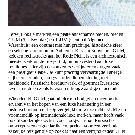
Terwijl lokale markten een plattelandscharme bieden, bieden
GUM (Staatswinkel) en TsUM (Centraal Algemeen
Warenhuis) een contrast met hun prachtige, historische sfeer
en selectie van premium Authentic Russian Souvenirs. GUM,
gelegen rechtstreeks aan het Rode Plein, is een architectonisch
meesterwerk uit de Sovjet-tijd, nu huisvestend aan luxe
boutiques. Hier zijn de souvenirs verfijnder en dragen vaak
een prestigieus label. Je kunt prachtig vervaardigde Fabergé-
stijl eieren vinden, hoogwaardige linnen kleding met
traditionele Russische borduurwerk, of gourmet Russische
levensmiddelen zoals kaviaar en hoogwaardige chocolade.
Winkelen bij GUM gaat minder om budget en meer om het
ervaren van het kopen van een luxe herinnering in een
historisch monument. Op vergelijkbare wijze richt TsUM zich
voornamelijk op internationale luxe merken, maar heeft vaak
ook afzonderlijke secties voor hoogwaardige Russische
ontwerpers en erfgoedartikelen, perfect voor een verfijnde
zakelijke reiziger die op zoek is naar een verfijnd cadeau. Het