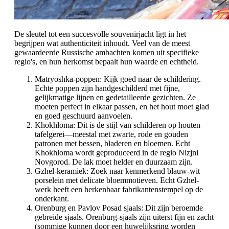
De sleutel tot een succesvolle souvenirjacht ligt in het
begrijpen wat authenticiteit inhoudt. Veel van de meest
gewaardeerde Russische ambachten komen uit specifieke
regio's, en hun herkomst bepaalt hun waarde en echtheid.
Matryoshka-poppen: Kijk goed naar de schildering.
Echte poppen zijn handgeschilderd met fijne,
gelijkmatige lijnen en gedetailleerde gezichten. Ze
moeten perfect in elkaar passen, en het hout moet glad
en goed geschuurd aanvoelen.
Khokhloma: Dit is de stijl van schilderen op houten
tafelgerei—meestal met zwarte, rode en gouden
patronen met bessen, bladeren en bloemen. Echt
Khokhloma wordt geproduceerd in de regio Nizjni
Novgorod. De lak moet helder en duurzaam zijn.
Gzhel-keramiek: Zoek naar kenmerkend blauw-wit
porselein met delicate bloemmotieven. Echt Gzhel-
werk heeft een herkenbaar fabrikantenstempel op de
onderkant.
Orenburg en Pavlov Posad sjaals: Dit zijn beroemde
gebreide sjaals. Orenburg-sjaals zijn uiterst fijn en zacht
(sommige kunnen door een huwelijksring worden