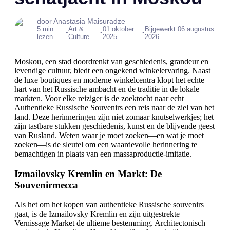
door Anastasia Maisuradze
5 min
Art &
01 oktober
Bijgewerkt 06 augustus
•
•
•
lezen
Culture
2025
2026
Moskou, een stad doordrenkt van geschiedenis, grandeur en
levendige cultuur, biedt een ongekend winkelervaring. Naast
de luxe boutiques en moderne winkelcentra klopt het echte
hart van het Russische ambacht en de traditie in de lokale
markten. Voor elke reiziger is de zoektocht naar echt
Authentieke Russische Souvenirs een reis naar de ziel van het
land. Deze herinneringen zijn niet zomaar knutselwerkjes; het
zijn tastbare stukken geschiedenis, kunst en de blijvende geest
van Rusland. Weten waar je moet zoeken—en wat je moet
zoeken—is de sleutel om een waardevolle herinnering te
bemachtigen in plaats van een massaproductie-imitatie.
Izmailovsky Kremlin en Markt: De
Souvenirmecca
Als het om het kopen van authentieke Russische souvenirs
gaat, is de Izmailovsky Kremlin en zijn uitgestrekte
Vernissage Market de ultieme bestemming. Architectonisch