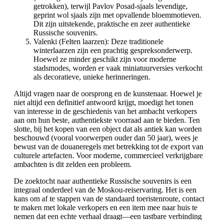
getrokken), terwijl Pavlov Posad-sjaals levendige,
geprint wol sjaals zijn met opvallende bloemmotieven.
Dit zijn uitstekende, praktische en zeer authentieke
Russische souvenirs.
Valenki (Felten laarzen): Deze traditionele
winterlaarzen zijn een prachtig gespreksonderwerp.
Hoewel ze minder geschikt zijn voor moderne
stadsmodes, worden er vaak miniatuurversies verkocht
als decoratieve, unieke herinneringen.
Altijd vragen naar de oorsprong en de kunstenaar. Hoewel je
niet altijd een definitief antwoord krijgt, moedigt het tonen
van interesse in de geschiedenis van het ambacht verkopers
aan om hun beste, authentiekste voorraad aan te bieden. Ten
slotte, bij het kopen van een object dat als antiek kan worden
beschouwd (vooral voorwerpen ouder dan 50 jaar), wees je
bewust van de douaneregels met betrekking tot de export van
culturele artefacten. Voor moderne, commercieel verkrijgbare
ambachten is dit zelden een probleem.
De zoektocht naar authentieke Russische souvenirs is een
integraal onderdeel van de Moskou-reiservaring. Het is een
kans om af te stappen van de standaard toeristenroute, contact
te maken met lokale verkopers en een item mee naar huis te
nemen dat een echte verhaal draagt—een tastbare verbinding