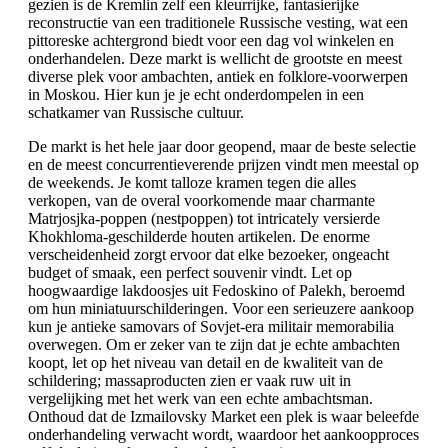
gezien is de Kremlin zelf een kleurrijke, fantasierijke
reconstructie van een traditionele Russische vesting, wat een
pittoreske achtergrond biedt voor een dag vol winkelen en
onderhandelen. Deze markt is wellicht de grootste en meest
diverse plek voor ambachten, antiek en folklore-voorwerpen
in Moskou. Hier kun je je echt onderdompelen in een
schatkamer van Russische cultuur.
De markt is het hele jaar door geopend, maar de beste selectie
en de meest concurrentieverende prijzen vindt men meestal op
de weekends. Je komt talloze kramen tegen die alles
verkopen, van de overal voorkomende maar charmante
Matrjosjka-poppen (nestpoppen) tot intricately versierde
Khokhloma-geschilderde houten artikelen. De enorme
verscheidenheid zorgt ervoor dat elke bezoeker, ongeacht
budget of smaak, een perfect souvenir vindt. Let op
hoogwaardige lakdoosjes uit Fedoskino of Palekh, beroemd
om hun miniatuurschilderingen. Voor een serieuzere aankoop
kun je antieke samovars of Sovjet-era militair memorabilia
overwegen. Om er zeker van te zijn dat je echte ambachten
koopt, let op het niveau van detail en de kwaliteit van de
schildering; massaproducten zien er vaak ruw uit in
vergelijking met het werk van een echte ambachtsman.
Onthoud dat de Izmailovsky Market een plek is waar beleefde
onderhandeling verwacht wordt, waardoor het aankoopproces