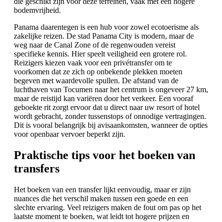
die geschikt zijn voor deze terreinen, vaak met een hogere
bodemvrijheid.
Panama daarentegen is een hub voor zowel ecotoerisme als
zakelijke reizen. De stad Panama City is modern, maar de
weg naar de Canal Zone of de regenwouden vereist
specifieke kennis. Hier speelt veiligheid een grotere rol.
Reizigers kiezen vaak voor een privétransfer om te
voorkomen dat ze zich op onbekende plekken moeten
begeven met waardevolle spullen. De afstand van de
luchthaven van Tocumen naar het centrum is ongeveer 27 km,
maar de reistijd kan variëren door het verkeer. Een vooraf
geboekte rit zorgt ervoor dat u direct naar uw resort of hotel
wordt gebracht, zonder tussenstops of onnodige vertragingen.
Dit is vooral belangrijk bij avisaankomsten, wanneer de opties
voor openbaar vervoer beperkt zijn.
Praktische tips voor het boeken van
transfers
Het boeken van een transfer lijkt eenvoudig, maar er zijn
nuances die het verschil maken tussen een goede en een
slechte ervaring. Veel reizigers maken de fout om pas op het
laatste moment te boeken, wat leidt tot hogere prijzen en