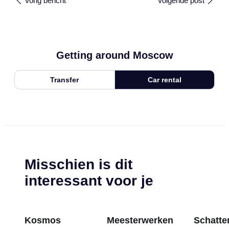
Vorig bericht
Volgende post
Getting around Moscow
Transfer
Car rental
Misschien is dit
interessant voor je
Kosmos
Meesterwerken
Schatten