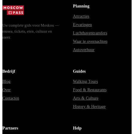
Владими...
Planning
Attracties
Ervaringen
Uw complete gids voor Moskou —
musea, tickets, eten, cultuur en
Luchthaventransfers
meer.
Waar te overnachten
Autoverhuur
Bedrijf
Guides
Blog
Walking Tours
Over
Food & Restaurants
Contacten
Arts & Culture
History & Heritage
Partners
Help