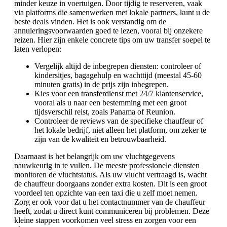
minder keuze in voertuigen. Door tijdig te reserveren, vaak
via platforms die samenwerken met lokale partners, kunt u de
beste deals vinden. Het is ook verstandig om de
annuleringsvoorwaarden goed te lezen, vooral bij onzekere
reizen. Hier zijn enkele concrete tips om uw transfer soepel te
laten verlopen:
Vergelijk altijd de inbegrepen diensten: controleer of
kindersitjes, bagagehulp en wachttijd (meestal 45-60
minuten gratis) in de prijs zijn inbegrepen.
Kies voor een transferdienst met 24/7 klantenservice,
vooral als u naar een bestemming met een groot
tijdsverschil reist, zoals Panama of Reunion.
Controleer de reviews van de specifieke chauffeur of
het lokale bedrijf, niet alleen het platform, om zeker te
zijn van de kwaliteit en betrouwbaarheid.
Daarnaast is het belangrijk om uw vluchtgegevens
nauwkeurig in te vullen. De meeste professionele diensten
monitoren de vluchtstatus. Als uw vlucht vertraagd is, wacht
de chauffeur doorgaans zonder extra kosten. Dit is een groot
voordeel ten opzichte van een taxi die u zelf moet nemen.
Zorg er ook voor dat u het contactnummer van de chauffeur
heeft, zodat u direct kunt communiceren bij problemen. Deze
kleine stappen voorkomen veel stress en zorgen voor een