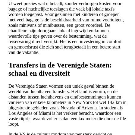
U weet precies wat u betaalt, zonder verborgen kosten voor
bagage of nachtelijke toeslagen die vaak bij lokale taxi's
worden toegepast. Voor gezinnen met kinderen of groepen
met veel bagage is de beschikbaarheid van ruime voertuigen,
zoals minivans of minibussen, een groot voordeel. De
chauffeurs zijn doorgaans lokaal ingewijd en kunnen
waardevolle tips geven over de bestemming, wat de
reiservaring direct verrijkt. Het is een investering in comfort
en gemoedsrust die zich snel terugbetaalt in een betere start
van de vakantie.
Transfers in de Verenigde Staten:
schaal en diversiteit
De Verenigde Staten vormen een uniek geval binnen de
wereld van luchthaven transfers. Het land is enorm, en de
afstanden tussen luchthavens en eindbestemmingen kunnen
variëren van enkele kilometers in New York tot wel 142 km in
uitgestrekte gebieden zoals Nevada of Arizona. In steden als
Los Angeles of Miami is het verkeer berucht, waardoor een
vaste ritprijs waardevoller is dan een taximeter die door de file
loopt.
In de VS is de cultuur rondom vervoer sterk gericht op