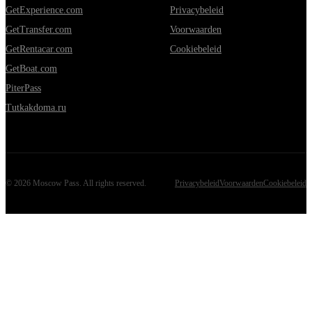
GetExperience.com
Privacybeleid
GetTransfer.com
Voorwaarden
GetRentacar.com
Cookiebeleid
GetBoat.com
PiterPass
Tutkakdoma.ru
©
2026
Moscow Pass
. All rights reserved.
Privacybeleid
Voorwaarden
Cookiebeleid