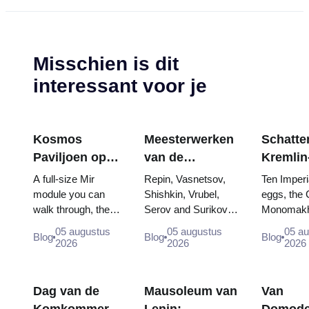
Misschien is dit
interessant voor je
Kosmos
Meesterwerken
Schatten
Paviljoen op
van de
Kremlin
VDNKh:
Tretjakovgalerij:
wapenk
A full-size Mir
Repin, Vasnetsov,
Ten Imperi
Binnen de
De schilderijen
Fabergé
module you can
Shishkin, Vrubel,
eggs, the 
walk through, the
Serov and Surikov
Monomakh
Grootste
waarvoor u uw
tronen 
Energia–Buran
— the works that
double thr
Ruimte-
reis kunt
kroning
05 augustus
05 augustus
05 a
Blog
Blog
Blog
model, scorched
stop people, where
boy tsars 
2026
2026
2026
tentoonstelling
plannen
descent capsules
they hang, and why
coronation
van Rusland
and 120 pieces of
booking the...
Catherine..
flight...
Dag van de
Mausoleum van
Van
Komkommer
Lenin:
Domode