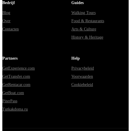
Bedrijf
Guides
Blog
Walking Tours
Over
Food & Restaurants
Contacten
Arts & Culture
History & Heritage
Partners
Help
GetExperience.com
Privacybeleid
GetTransfer.com
Voorwaarden
GetRentacar.com
Cookiebeleid
GetBoat.com
PiterPass
Tutkakdoma.ru