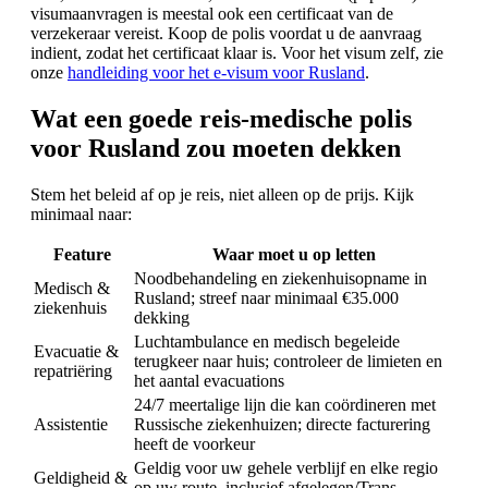
visumaanvragen is meestal ook een certificaat van de
verzekeraar vereist. Koop de polis voordat u de aanvraag
indient, zodat het certificaat klaar is. Voor het visum zelf, zie
onze
handleiding voor het e-visum voor Rusland
.
Wat een goede reis-medische polis
voor Rusland zou moeten dekken
Stem het beleid af op je reis, niet alleen op de prijs. Kijk
minimaal naar:
Feature
Waar moet u op letten
Noodbehandeling en ziekenhuisopname in
Medisch &
Rusland; streef naar minimaal €35.000
ziekenhuis
dekking
Luchtambulance en medisch begeleide
Evacuatie &
terugkeer naar huis; controleer de limieten en
repatriëring
het aantal evacuations
24/7 meertalige lijn die kan coördineren met
Assistentie
Russische ziekenhuizen; directe facturering
heeft de voorkeur
Geldig voor uw gehele verblijf en elke regio
Geldigheid &
op uw route, inclusief afgelegen/Trans-