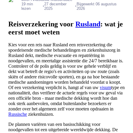
19 min
27 december
Bijgewerkt 06 augustus
•
•
lezen
2025
2026
Reisverzekering voor
Rusland
: wat je
eerst moet weten
Kies voor een reis naar Rusland een reisverzekering die
spoedeisende medische behandelingen en ziekenhuiszorg in
Rusland dekt, medische evacuatie en repatriëring in
noodgevallen, en meertalige assistentie die 24/7 bereikbaar is.
Controleer of de polis geldig is voor uw gehele verblijf en
dekt wat betreft de regio's en activiteiten op uw route (zoals
skiën of andere risicovolle sporten), en ga na hoe bestaande
medische aandoeningen worden behandeld voordat u koopt.
Of een verzekering verplicht is, hangt af van uw
visum
type en
nationaliteit, dus verifieer de actuele regels voor uw geval via
een officiële bron - maar medische dekking wordt hoe dan
ook sterk aanbevolen, omdat buitenlandse bezoekers er
zonder over het algemeen zelf voor moeten opdraaien in
Russische
ziekenhuizen.
De plannen variëren van een basisschikking voor
noodgevallen tot een uitgebreide wereldwijde dekking. De