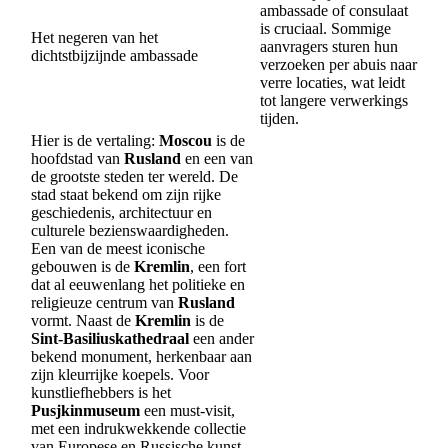
ambassade of consulaat
is cruciaal. Sommige
Het negeren van het
aanvragers sturen hun
dichtstbijzijnde ambassade
verzoeken per abuis naar
verre locaties, wat leidt
tot langere verwerkings
tijden.
Hier is de vertaling:
Moscou
is de
hoofdstad van
Rusland
en een van
de grootste steden ter wereld. De
stad staat bekend om zijn rijke
geschiedenis, architectuur en
culturele bezienswaardigheden.
Een van de meest iconische
gebouwen is de
Kremlin
, een fort
dat al eeuwenlang het politieke en
religieuze centrum van
Rusland
vormt. Naast de
Kremlin
is de
Sint-Basiliuskathedraal
een ander
bekend monument, herkenbaar aan
zijn kleurrijke koepels. Voor
kunstliefhebbers is het
Pusjkinmuseum
een must-visit,
met een indrukwekkende collectie
van Europese en Russische kunst.