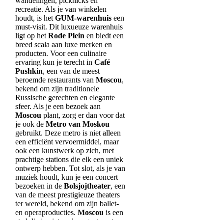
wandelingen, picknicks en
recreatie. Als je van winkelen
houdt, is het
GUM-warenhuis
een
must-visit. Dit luxueuze warenhuis
ligt op het
Rode Plein
en biedt een
breed scala aan luxe merken en
producten. Voor een culinaire
ervaring kun je terecht in
Café
Pushkin
, een van de meest
beroemde restaurants van
Moscou
,
bekend om zijn traditionele
Russische gerechten en elegante
sfeer. Als je een bezoek aan
Moscou
plant, zorg er dan voor dat
je ook de
Metro van Moskou
gebruikt. Deze metro is niet alleen
een efficiënt vervoermiddel, maar
ook een kunstwerk op zich, met
prachtige stations die elk een uniek
ontwerp hebben. Tot slot, als je van
muziek houdt, kun je een concert
bezoeken in de
Bolsjojtheater
, een
van de meest prestigieuze theaters
ter wereld, bekend om zijn ballet-
en operaproducties.
Moscou
is een