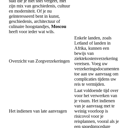
stad die je niet snel vergeet, met
zijn mix van geschiedenis, cultuur
en moderniteit. Of je nu
geïnteresseerd bent in kunst,
geschiedenis, architectuur of
culinaire hoogstandjes,
Moscou
heeft voor ieder wat wils.
Enkele landen, zoals
Letland of landen in
Afrika, kunnen een
bewijs van
ziektekostenverzekering
Overzicht van Zorgverzekeringen
vereisen. Voeg uw
verzekeringsdocumenten
toe aan uw aanvraag om
complicaties tijdens uw
reis te vermijden.
Laat voldoende tijd over
voor het verwerken van
je visum. Het indienen
van je aanvraag met te
Het indienen van late aanvragen
weinig voorloop is
risicovol voor je
reisplannen, vooral als je
een spoedprocedure