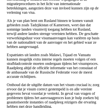
migratieprocedures in het licht van internationale
betrekkingen, aangezien deze van invloed kunnen zijn op de
verlening van visa.
Als je van plan bent om Rusland binnen te komen vanuit
gebieden zoals Tadzjikistan of Kameroen, weet dan dat
sommige landen visumvrij toegang hebben tot Rusland,
terwijl andere landen strenge vereisten hebben. De geschatte
verwerkingsduur voor visumaanvragen kan variëren op basis
van de nationaliteit van de aanvrager en het gebied waar ze
hebben aangevraagd.
Expatriates uit landen zoals Malawi, Tsjaad en Vanuatu
kunnen mogelijk extra interne regels moeten volgen of een
strafbladcontrole moeten ondergaan tijdens het visumproces.
Raadpleeg altijd de officiële informatie van het consulaat of
de ambassade van de Russische Federatie voor de meest
accurate richtlijnen.
Onthoud dat de uitgifte datum van het visum cruciaal is; zorg
ervoor dat je visum correct gestempeld is en alle vereiste
gegevens bevat voordat je vertrekt. In geval van vragen of
problemen tijdens het aanvraagproces kun je hulp zoeken bij
geautoriseerde instanties of raadpleeg reizigers die ervaring
hebben met deze handleiding.