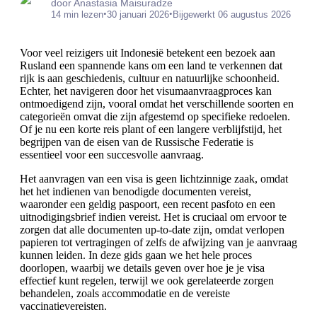
door Anastasia Maisuradze
•
•
14 min lezen
30 januari 2026
Bijgewerkt 06 augustus 2026
Voor veel reizigers uit Indonesië betekent een bezoek aan
Rusland een spannende kans om een land te verkennen dat
rijk is aan geschiedenis, cultuur en natuurlijke schoonheid.
Echter, het navigeren door het visumaanvraagproces kan
ontmoedigend zijn, vooral omdat het verschillende soorten en
categorieën omvat die zijn afgestemd op specifieke redoelen.
Of je nu een korte reis plant of een langere verblijfstijd, het
begrijpen van de eisen van de Russische Federatie is
essentieel voor een succesvolle aanvraag.
Het aanvragen van een visa is geen lichtzinnige zaak, omdat
het het indienen van benodigde documenten vereist,
waaronder een geldig paspoort, een recent pasfoto en een
uitnodigingsbrief indien vereist. Het is cruciaal om ervoor te
zorgen dat alle documenten up-to-date zijn, omdat verlopen
papieren tot vertragingen of zelfs de afwijzing van je aanvraag
kunnen leiden. In deze gids gaan we het hele proces
doorlopen, waarbij we details geven over hoe je je visa
effectief kunt regelen, terwijl we ook gerelateerde zorgen
behandelen, zoals accommodatie en de vereiste
vaccinatievereisten.