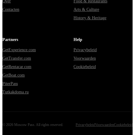
Over
Food & Restaurants
Contacten
Arts & Culture
History & Heritage
Partners
Help
GetExperience.com
Privacybeleid
GetTransfer.com
Voorwaarden
GetRentacar.com
Cookiebeleid
GetBoat.com
PiterPass
Tutkakdoma.ru
©
2026
Moscow Pass
. All rights reserved.
Privacybeleid
Voorwaarden
Cookiebeleid