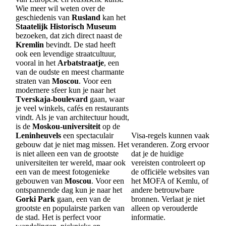
Wie meer wil weten over de
geschiedenis van
Rusland
kan het
Staatelijk Historisch Museum
bezoeken, dat zich direct naast de
Kremlin
bevindt. De stad heeft
ook een levendige straatcultuur,
vooral in het
Arbatstraatje
, een
van de oudste en meest charmante
straten van
Moscou
. Voor een
modernere sfeer kun je naar het
Tverskaja-boulevard
gaan, waar
je veel winkels, cafés en restaurants
vindt. Als je van architectuur houdt,
is de
Moskou-universiteit
op de
Leninheuvels
een spectaculair
Visa-regels kunnen vaak
gebouw dat je niet mag missen. Het
veranderen. Zorg ervoor
is niet alleen een van de grootste
dat je de huidige
universiteiten ter wereld, maar ook
vereisten controleert op
een van de meest fotogenieke
de officiële websites van
gebouwen van
Moscou
. Voor een
het MOFA of Kemlu, of
ontspannende dag kun je naar het
andere betrouwbare
Gorki Park
gaan, een van de
bronnen. Verlaat je niet
grootste en populairste parken van
alleen op verouderde
de stad. Het is perfect voor
informatie.