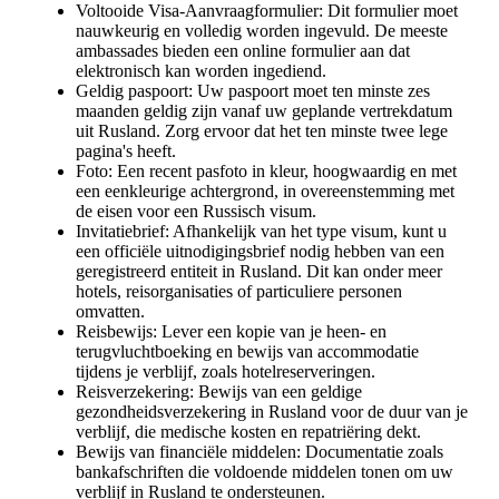
Voltooide Visa-Aanvraagformulier: Dit formulier moet
nauwkeurig en volledig worden ingevuld. De meeste
ambassades bieden een online formulier aan dat
elektronisch kan worden ingediend.
Geldig paspoort: Uw paspoort moet ten minste zes
maanden geldig zijn vanaf uw geplande vertrekdatum
uit Rusland. Zorg ervoor dat het ten minste twee lege
pagina's heeft.
Foto: Een recent pasfoto in kleur, hoogwaardig en met
een eenkleurige achtergrond, in overeenstemming met
de eisen voor een Russisch visum.
Invitatiebrief: Afhankelijk van het type visum, kunt u
een officiële uitnodigingsbrief nodig hebben van een
geregistreerd entiteit in Rusland. Dit kan onder meer
hotels, reisorganisaties of particuliere personen
omvatten.
Reisbewijs: Lever een kopie van je heen- en
terugvluchtboeking en bewijs van accommodatie
tijdens je verblijf, zoals hotelreserveringen.
Reisverzekering: Bewijs van een geldige
gezondheidsverzekering in Rusland voor de duur van je
verblijf, die medische kosten en repatriëring dekt.
Bewijs van financiële middelen: Documentatie zoals
bankafschriften die voldoende middelen tonen om uw
verblijf in Rusland te ondersteunen.