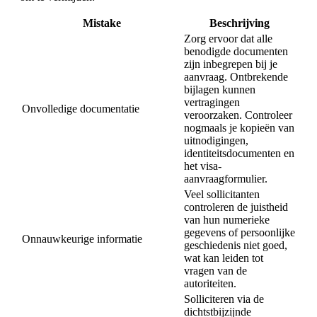
Mistake
Beschrijving
Zorg ervoor dat alle
benodigde documenten
zijn inbegrepen bij je
aanvraag. Ontbrekende
bijlagen kunnen
vertragingen
Onvolledige documentatie
veroorzaken. Controleer
nogmaals je kopieën van
uitnodigingen,
identiteitsdocumenten en
het visa-
aanvraagformulier.
Veel sollicitanten
controleren de juistheid
van hun numerieke
gegevens of persoonlijke
Onnauwkeurige informatie
geschiedenis niet goed,
wat kan leiden tot
vragen van de
autoriteiten.
Solliciteren via de
dichtstbijzijnde