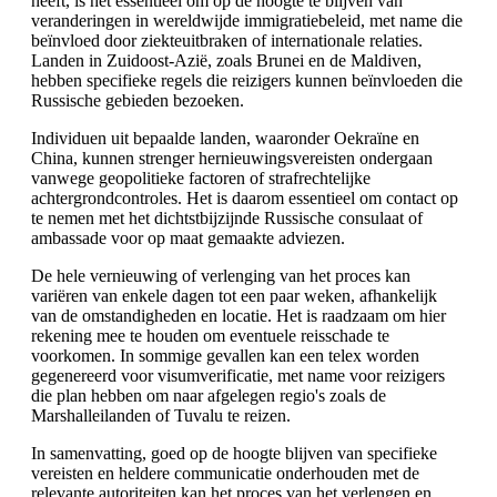
heeft, is het essentieel om op de hoogte te blijven van
veranderingen in wereldwijde immigratiebeleid, met name die
beïnvloed door ziekteuitbraken of internationale relaties.
Landen in Zuidoost-Azië, zoals Brunei en de Maldiven,
hebben specifieke regels die reizigers kunnen beïnvloeden die
Russische gebieden bezoeken.
Individuen uit bepaalde landen, waaronder Oekraïne en
China, kunnen strenger hernieuwingsvereisten ondergaan
vanwege geopolitieke factoren of strafrechtelijke
achtergrondcontroles. Het is daarom essentieel om contact op
te nemen met het dichtstbijzijnde Russische consulaat of
ambassade voor op maat gemaakte adviezen.
De hele vernieuwing of verlenging van het proces kan
variëren van enkele dagen tot een paar weken, afhankelijk
van de omstandigheden en locatie. Het is raadzaam om hier
rekening mee te houden om eventuele reisschade te
voorkomen. In sommige gevallen kan een telex worden
gegenereerd voor visumverificatie, met name voor reizigers
die plan hebben om naar afgelegen regio's zoals de
Marshalleilanden of Tuvalu te reizen.
In samenvatting, goed op de hoogte blijven van specifieke
vereisten en heldere communicatie onderhouden met de
relevante autoriteiten kan het proces van het verlengen en