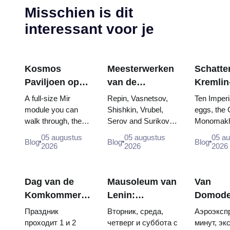
Misschien is dit
interessant voor je
Kosmos
Meesterwerken
Schatten
Paviljoen op
van de
Kremlin
VDNKh:
Tretjakovgalerij:
wapenk
A full-size Mir
Repin, Vasnetsov,
Ten Imperi
Binnen de
De schilderijen
Fabergé
module you can
Shishkin, Vrubel,
eggs, the 
walk through, the
Serov and Surikov
Monomakh
Grootste
waarvoor u uw
tronen 
Energia–Buran
— the works that
double thr
Ruimte-
reis kunt
kroning
05 augustus
05 augustus
05 a
Blog
Blog
Blog
model, scorched
stop people, where
boy tsars 
2026
2026
2026
tentoonstelling
plannen
descent capsules
they hang, and why
coronation
van Rusland
and 120 pieces of
booking the...
Catherine..
flight...
Dag van de
Mausoleum van
Van
Komkommer
Lenin:
Domode
in Soezdal
openingstijden,
naar he
Праздник
Вторник, среда,
Аэроэкспр
2026: kaartjes,
toegang en de
centrum
проходит 1 и 2
четверг и суббота с
минут, эк