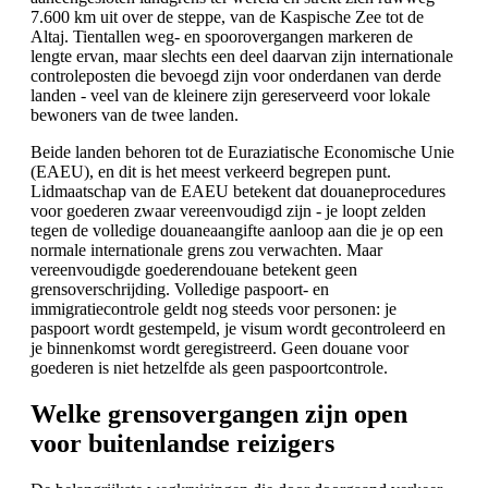
7.600 km uit over de steppe, van de Kaspische Zee tot de
Altaj. Tientallen weg- en spoorovergangen markeren de
lengte ervan, maar slechts een deel daarvan zijn internationale
controleposten die bevoegd zijn voor onderdanen van derde
landen - veel van de kleinere zijn gereserveerd voor lokale
bewoners van de twee landen.
Beide landen behoren tot de Euraziatische Economische Unie
(EAEU), en dit is het meest verkeerd begrepen punt.
Lidmaatschap van de EAEU betekent dat douaneprocedures
voor goederen zwaar vereenvoudigd zijn - je loopt zelden
tegen de volledige douaneaangifte aanloop aan die je op een
normale internationale grens zou verwachten. Maar
vereenvoudigde goederendouane betekent geen
grensoverschrijding. Volledige paspoort- en
immigratiecontrole geldt nog steeds voor personen: je
paspoort wordt gestempeld, je visum wordt gecontroleerd en
je binnenkomst wordt geregistreerd. Geen douane voor
goederen is niet hetzelfde als geen paspoortcontrole.
Welke grensovergangen zijn open
voor buitenlandse reizigers