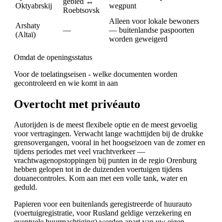
gebied ↔
Oktyabrskij
wegpunt
Roebtsovsk
Alleen voor lokale bewoners
Arshaty
—
— buitenlandse paspoorten
(Altaï)
worden geweigerd
Omdat de openingsstatus
Voor de toelatingseisen - welke documenten worden
gecontroleerd en wie komt in aan
Overtocht met privéauto
Autorijden is de meest flexibele optie en de meest gevoelig
voor vertragingen. Verwacht lange wachttijden bij de drukke
grensovergangen, vooral in het hoogseizoen van de zomer en
tijdens periodes met veel vrachtverkeer —
vrachtwagenopstoppingen bij punten in de regio Orenburg
hebben gelopen tot in de duizenden voertuigen tijdens
douanecontroles. Kom aan met een volle tank, water en
geduld.
Papieren voor een buitenlands geregistreerde of huurauto
(voertuigregistratie, voor Rusland geldige verzekering en
eventuele huurmachtiging) worden apart van uw eigen