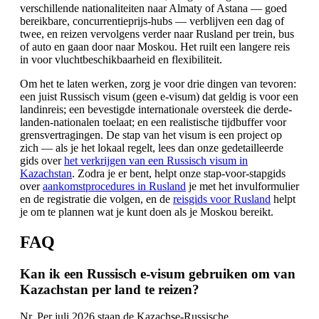
verschillende nationaliteiten naar Almaty of Astana — goed
bereikbare, concurrentieprijs-hubs — verblijven een dag of
twee, en reizen vervolgens verder naar Rusland per trein, bus
of auto en gaan door naar Moskou. Het ruilt een langere reis
in voor vluchtbeschikbaarheid en flexibiliteit.
Om het te laten werken, zorg je voor drie dingen van tevoren:
een juist Russisch visum (geen e-visum) dat geldig is voor een
landinreis; een bevestigde internationale oversteek die derde-
landen-nationalen toelaat; en een realistische tijdbuffer voor
grensvertragingen. De stap van het visum is een project op
zich — als je het lokaal regelt, lees dan onze gedetailleerde
gids over
het verkrijgen van een Russisch visum in
Kazachstan
. Zodra je er bent, helpt onze stap-voor-stapgids
over
aankomstprocedures in Rusland
je met het invulformulier
en de registratie die volgen, en de
reisgids voor Rusland
helpt
je om te plannen wat je kunt doen als je Moskou bereikt.
FAQ
Kan ik een Russisch e-visum gebruiken om van
Kazachstan per land te reizen?
Nr. Per juli 2026 staan de Kazachse-Russische