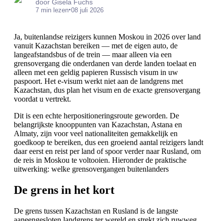
door Gisela Fuchs
•
7 min lezen
08 juli 2026
Ja, buitenlandse reizigers kunnen Moskou in 2026 over land
vanuit Kazachstan bereiken — met de eigen auto, de
langeafstandsbus of de trein — maar alleen via een
grensovergang die onderdanen van derde landen toelaat en
alleen met een geldig papieren Russisch visum in uw
paspoort. Het e-visum werkt niet aan de landgrens met
Kazachstan, dus plan het visum en de exacte grensovergang
voordat u vertrekt.
Dit is een echte herpositioneringsroute geworden. De
belangrijkste knooppunten van Kazachstan, Astana en
Almaty, zijn voor veel nationaliteiten gemakkelijk en
goedkoop te bereiken, dus een groeiend aantal reizigers landt
daar eerst en reist per land of spoor verder naar Rusland, om
de reis in Moskou te voltooien. Hieronder de praktische
uitwerking: welke grensovergangen buitenlanders
De grens in het kort
De grens tussen Kazachstan en Rusland is de langste
aaneengesloten landgrens ter wereld en strekt zich ruwweg