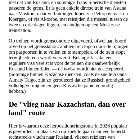
met dat van Rusland, en sommige Trans-Siberische diensten
passeren de grens. Er is geen enkele directe trein van Astana
naar Moskou, maar verbindingen lopen via Petropavlovsk en
Koergan, of via Aktoebe, met reistijden die meestal tussen de
twee en drie dagen liggen, en eindigen op een Moskouse
treinstation.
Op treinen wordt grenscontrole uitgevoerd, ofwel aan boord
ofwel op het grensstation: ambtenaren lopen door de rijtuigen
om paspoorten in te vullen en te stempelen, of de trein stopt
terwijl iedereen wordt verwerkt. Belangrijk is dat een
reguliere visa vereist is voor de treinen die daadwerkelijk
Rusland binnenrijden — de e-visa wordt niet geaccepteerd.
(Sommige binnen-Kazachse diensten, zoals de snelle Astana-
Almaty Talgo, zijn zo gerouteerd dat ze Russisch grondgebied
volledig vermijden en geen Russische papieren nodig
hebben.)
De "vlieg naar Kazachstan, dan over
land" route
Hier is waarom deze herpositioneringsroute in 2026 populair
is geworden. In plaats van op zoek te gaan naar een beperkt
rechtstreeks vlucht naar Rusland, vliegen reizigers van