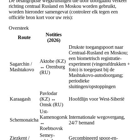
De belangrijkste wegkruisingen die door doorgaand verkeer
richting centraal Rusland en Moskou worden gebruikt,
worden hieronder samengevat (controleer elk tegen een
officiële bron kort voor uw reis):
Oversteek
Notities
Route
(2026)
Drukste toegangspoort naar
Centraal-Rusland en Moskou;
een biometrisch registratie-
Aktobe (KZ)
Sagarchin /
experiment (vingerafdrukken +
↔ Orenburg
Mashtakovo
foto) is toegepast bij de
(RU)
Mashtakovo-autodoorgang;
periodieke
sluitingen/opstoppingen
Pavlodar
Karaagash
(KZ) ↔
Hoofdlijn voor West-Siberië
Omsk (RU)
Ust-
Kamenogorsk
Internationale wegovergang,
Schemonaicha
↔
24/7 bemand
Roebtsovsk
Semey-
Zjezkent /
Gecombineerd spoor-en-