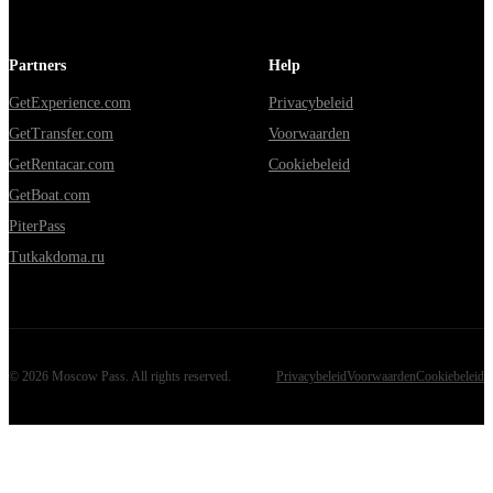
Partners
Help
GetExperience.com
Privacybeleid
GetTransfer.com
Voorwaarden
GetRentacar.com
Cookiebeleid
GetBoat.com
PiterPass
Tutkakdoma.ru
©
2026
Moscow Pass
. All rights reserved.
Privacybeleid
Voorwaarden
Cookiebeleid