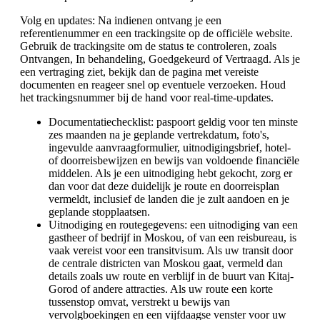
Volg en updates: Na indienen ontvang je een
referentienummer en een trackingsite op de officiële website.
Gebruik de trackingsite om de status te controleren, zoals
Ontvangen, In behandeling, Goedgekeurd of Vertraagd. Als je
een vertraging ziet, bekijk dan de pagina met vereiste
documenten en reageer snel op eventuele verzoeken. Houd
het trackingsnummer bij de hand voor real-time-updates.
Documentatiechecklist: paspoort geldig voor ten minste
zes maanden na je geplande vertrekdatum, foto's,
ingevulde aanvraagformulier, uitnodigingsbrief, hotel-
of doorreisbewijzen en bewijs van voldoende financiële
middelen. Als je een uitnodiging hebt gekocht, zorg er
dan voor dat deze duidelijk je route en doorreisplan
vermeldt, inclusief de landen die je zult aandoen en je
geplande stopplaatsen.
Uitnodiging en routegegevens: een uitnodiging van een
gastheer of bedrijf in Moskou, of van een reisbureau, is
vaak vereist voor een transitvisum. Als uw transit door
de centrale districten van Moskou gaat, vermeld dan
details zoals uw route en verblijf in de buurt van Kitaj-
Gorod of andere attracties. Als uw route een korte
tussenstop omvat, verstrekt u bewijs van
vervolgboekingen en een vijfdaagse venster voor uw