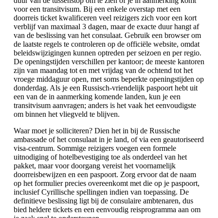
duur van de tussenstop om te zien of je in aanmerking komt
voor een transitvisum. Bij een enkele overstap met een
doorreis ticket kwalificeren veel reizigers zich voor een kort
verblijf van maximaal 3 dagen, maar de exacte duur hangt af
van de beslissing van het consulaat. Gebruik een browser om
de laatste regels te controleren op de officiële website, omdat
beleidswijzigingen kunnen optreden per seizoen en per regio.
De openingstijden verschillen per kantoor; de meeste kantoren
zijn van maandag tot en met vrijdag van de ochtend tot het
vroege middaguur open, met soms beperkte openingstijden op
donderdag. Als je een Russisch-vriendelijk paspoort hebt uit
een van de in aanmerking komende landen, kun je een
transitvisum aanvragen; anders is het vaak het eenvoudigste
om binnen het vliegveld te blijven.
Waar moet je solliciteren? Dien het in bij de Russische
ambassade of het consulaat in je land, of via een geautoriseerd
visa-centrum. Sommige reizigers voegen een formele
uitnodiging of hotelbevestiging toe als onderdeel van het
pakket, maar voor doorgang vereist het voornamelijk
doorreisbewijzen en een paspoort. Zorg ervoor dat de naam
op het formulier precies overeenkomt met die op je paspoort,
inclusief Cyrillische spellingen indien van toepassing. De
definitieve beslissing ligt bij de consulaire ambtenaren, dus
bied heldere tickets en een eenvoudig reisprogramma aan om