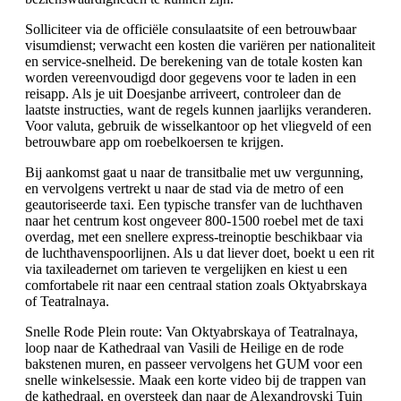
Solliciteer via de officiële consulaatsite of een betrouwbaar
visumdienst; verwacht een kosten die variëren per nationaliteit
en service-snelheid. De berekening van de totale kosten kan
worden vereenvoudigd door gegevens voor te laden in een
reisapp. Als je uit Doesjanbe arriveert, controleer dan de
laatste instructies, want de regels kunnen jaarlijks veranderen.
Voor valuta, gebruik de wisselkantoor op het vliegveld of een
betrouwbare app om roebelkoersen te krijgen.
Bij aankomst gaat u naar de transitbalie met uw vergunning,
en vervolgens vertrekt u naar de stad via de metro of een
geautoriseerde taxi. Een typische transfer van de luchthaven
naar het centrum kost ongeveer 800-1500 roebel met de taxi
overdag, met een snellere express-treinoptie beschikbaar via
de luchthavenspoorlijnen. Als u dat liever doet, boekt u een rit
via taxileadernet om tarieven te vergelijken en kiest u een
comfortabele rit naar een centraal station zoals Oktyabrskaya
of Teatralnaya.
Snelle Rode Plein route: Van Oktyabrskaya of Teatralnaya,
loop naar de Kathedraal van Vasili de Heilige en de rode
bakstenen muren, en passeer vervolgens het GUM voor een
snelle winkelsessie. Maak een korte video bij de trappen van
de kathedraal, en oversteek dan naar de Alexandrovski Tuin