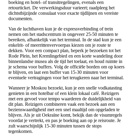
boeking en hotel- of transitregelingen, evenals een
retourticket. De verwerkingsduur varieert; raadpleeg het
dichtstbijzijnde consulaat voor exacte tijdlijnen en vereiste
documenten.
Van de luchthaven kun je de expressverbinding of trein
nemen om het stadscentrum in ongeveer 25-50 minuten te
bereiken, afhankelijk van het terminal. In de stad kun je een
enkelrit- of meerrittenvervoerpas kiezen om je route te
dekken. Voor een compact plan, beperk je bezoeken tot het
Rode Plein, het Kremlingebied en een korte wandeling door
binnenlandse musea als de tijd het toelaat, en houd ruimte in
je schema voor buffers. Volg de officiële borden om op koers
te blijven, en laat een buffer van 15-30 minuten voor
eventuele vertragingen voor het terugkeren naar het terminal.
Wanneer je Moskou bezoekt, kun je een snelle vodkatasting
genieten in een hotelbar of een klein lokaal café. Reizigers
met een gevoel voor tempo waarderen de duidelijkheid van
dit plan. Reizigers combineren vaak een bezoek aan een
bezienswaardigheid met een snel maaltijd om opgeladen te
blijven. Als je uit Oekraïne komt, bekijk dan de visumregels
voordat je vertrekt, en pas je boeking aan op je reisroute. Je
zult waarschijnlijk 15-30 minuten tussen de stops
tegenkomen.