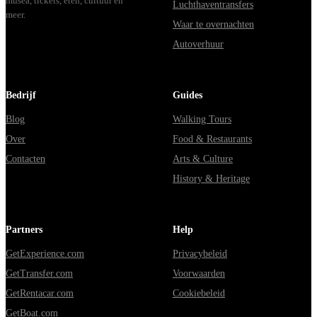
musea, tickets, eten, cultuur en
Luchthaventransfers
meer.
Waar te overnachten
Autoverhuur
Bedrijf
Guides
Blog
Walking Tours
Over
Food & Restaurants
Contacten
Arts & Culture
History & Heritage
Partners
Help
GetExperience.com
Privacybeleid
GetTransfer.com
Voorwaarden
GetRentacar.com
Cookiebeleid
GetBoat.com