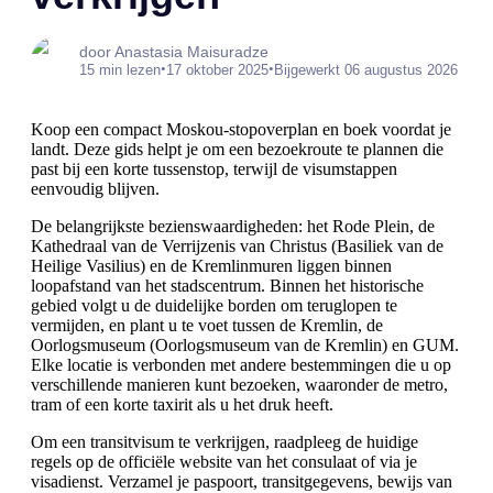
door Anastasia Maisuradze
•
•
15 min lezen
17 oktober 2025
Bijgewerkt 06 augustus 2026
Koop een compact Moskou-stopoverplan en boek voordat je
landt. Deze gids helpt je om een bezoekroute te plannen die
past bij een korte tussenstop, terwijl de visumstappen
eenvoudig blijven.
De belangrijkste bezienswaardigheden: het Rode Plein, de
Kathedraal van de Verrijzenis van Christus (Basiliek van de
Heilige Vasilius) en de Kremlinmuren liggen binnen
loopafstand van het stadscentrum. Binnen het historische
gebied volgt u de duidelijke borden om teruglopen te
vermijden, en plant u te voet tussen de Kremlin, de
Oorlogsmuseum (Oorlogsmuseum van de Kremlin) en GUM.
Elke locatie is verbonden met andere bestemmingen die u op
verschillende manieren kunt bezoeken, waaronder de metro,
tram of een korte taxirit als u het druk heeft.
Om een transitvisum te verkrijgen, raadpleeg de huidige
regels op de officiële website van het consulaat of via je
visadienst. Verzamel je paspoort, transitgegevens, bewijs van