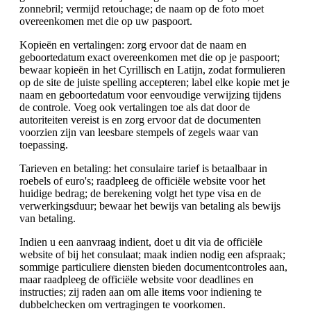
zonnebril; vermijd retouchage; de naam op de foto moet
overeenkomen met die op uw paspoort.
Kopieën en vertalingen: zorg ervoor dat de naam en
geboortedatum exact overeenkomen met die op je paspoort;
bewaar kopieën in het Cyrillisch en Latijn, zodat formulieren
op de site de juiste spelling accepteren; label elke kopie met je
naam en geboortedatum voor eenvoudige verwijzing tijdens
de controle. Voeg ook vertalingen toe als dat door de
autoriteiten vereist is en zorg ervoor dat de documenten
voorzien zijn van leesbare stempels of zegels waar van
toepassing.
Tarieven en betaling: het consulaire tarief is betaalbaar in
roebels of euro's; raadpleeg de officiële website voor het
huidige bedrag; de berekening volgt het type visa en de
verwerkingsduur; bewaar het bewijs van betaling als bewijs
van betaling.
Indien u een aanvraag indient, doet u dit via de officiële
website of bij het consulaat; maak indien nodig een afspraak;
sommige particuliere diensten bieden documentcontroles aan,
maar raadpleeg de officiële website voor deadlines en
instructies; zij raden aan om alle items voor indiening te
dubbelchecken om vertragingen te voorkomen.