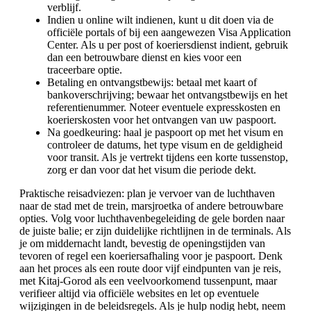
verblijf.
Indien u online wilt indienen, kunt u dit doen via de
officiële portals of bij een aangewezen Visa Application
Center. Als u per post of koeriersdienst indient, gebruik
dan een betrouwbare dienst en kies voor een
traceerbare optie.
Betaling en ontvangstbewijs: betaal met kaart of
bankoverschrijving; bewaar het ontvangstbewijs en het
referentienummer. Noteer eventuele expresskosten en
koerierskosten voor het ontvangen van uw paspoort.
Na goedkeuring: haal je paspoort op met het visum en
controleer de datums, het type visum en de geldigheid
voor transit. Als je vertrekt tijdens een korte tussenstop,
zorg er dan voor dat het visum die periode dekt.
Praktische reisadviezen: plan je vervoer van de luchthaven
naar de stad met de trein, marsjroetka of andere betrouwbare
opties. Volg voor luchthavenbegeleiding de gele borden naar
de juiste balie; er zijn duidelijke richtlijnen in de terminals. Als
je om middernacht landt, bevestig de openingstijden van
tevoren of regel een koeriersafhaling voor je paspoort. Denk
aan het proces als een route door vijf eindpunten van je reis,
met Kitaj-Gorod als een veelvoorkomend tussenpunt, maar
verifieer altijd via officiële websites en let op eventuele
wijzigingen in de beleidsregels. Als je hulp nodig hebt, neem