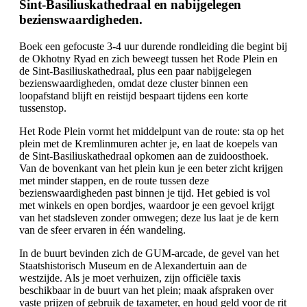
Sint-Basiliuskathedraal en nabijgelegen
bezienswaardigheden.
Boek een gefocuste 3-4 uur durende rondleiding die begint bij
de Okhotny Ryad en zich beweegt tussen het Rode Plein en
de Sint-Basiliuskathedraal, plus een paar nabijgelegen
bezienswaardigheden, omdat deze cluster binnen een
loopafstand blijft en reistijd bespaart tijdens een korte
tussenstop.
Het Rode Plein vormt het middelpunt van de route: sta op het
plein met de Kremlinmuren achter je, en laat de koepels van
de Sint-Basiliuskathedraal opkomen aan de zuidoosthoek.
Van de bovenkant van het plein kun je een beter zicht krijgen
met minder stappen, en de route tussen deze
bezienswaardigheden past binnen je tijd. Het gebied is vol
met winkels en open bordjes, waardoor je een gevoel krijgt
van het stadsleven zonder omwegen; deze lus laat je de kern
van de sfeer ervaren in één wandeling.
In de buurt bevinden zich de GUM-arcade, de gevel van het
Staatshistorisch Museum en de Alexandertuin aan de
westzijde. Als je moet verhuizen, zijn officiële taxis
beschikbaar in de buurt van het plein; maak afspraken over
vaste prijzen of gebruik de taxameter, en houd geld voor de rit