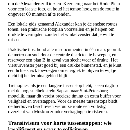
om de Alexanderszuil te zien. Keer terug naar het Rode Plein
voor een laatste foto, en houd het tempo hoog om de route in
ongeveer 60 minuten af te ronden.
Een lokale gids genaamd Alexander kan je de snelste routes
tonen, een praktische fotoplan voorstellen en je helpen om
drukte te vermijden zonder het winkelvenster dat je wilt te
missen.
Praktische tips: houd alle reisdocumenten in één map, gebruik
de metro om snel door de centrale districten te bewegen, en
reserveer een plan B in geval van slecht weer of drukte. Het
vieruurvenster past goed bij een drukke binnenstad, en je kunt
een lichte snack toevoegen om energiek te blijven terwijl je
dicht bij het terminalgebied blijft.
Treinopties: als je een langere tussenstop hebt, is een dagtrip
met de hogesnelheidstrein Sapsan naar Sint-Petersburg
mogelijk, maar dit vereist precieze timing en extra buffer voor
veiligheid en overstappen. Voor de meeste tussenstops biedt
de hierboven beschreven vieruurse route een volledig
overzicht van Moskou zonder vertragingen te riskeren.
Transitvisum voor korte tussenstoppen: wie
kwalificeert en waar te solliciteren