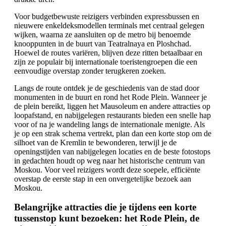
Voor budgetbewuste reizigers verbinden expressbussen en
nieuwere enkeldeksmodellen terminals met centraal gelegen
wijken, waarna ze aansluiten op de metro bij benoemde
knooppunten in de buurt van Teatralnaya en Ploshchad.
Hoewel de routes variëren, blijven deze ritten betaalbaar en
zijn ze populair bij internationale toeristengroepen die een
eenvoudige overstap zonder terugkeren zoeken.
Langs de route ontdek je de geschiedenis van de stad door
monumenten in de buurt en rond het Rode Plein. Wanneer je
de plein bereikt, liggen het Mausoleum en andere attracties op
loopafstand, en nabijgelegen restaurants bieden een snelle hap
voor of na je wandeling langs de internationale menigte. Als
je op een strak schema vertrekt, plan dan een korte stop om de
silhoet van de Kremlin te bewonderen, terwijl je de
openingstijden van nabijgelegen locaties en de beste fotostops
in gedachten houdt op weg naar het historische centrum van
Moskou. Voor veel reizigers wordt deze soepele, efficiënte
overstap de eerste stap in een onvergetelijke bezoek aan
Moskou.
Belangrijke attracties die je tijdens een korte
tussenstop kunt bezoeken: het Rode Plein, de