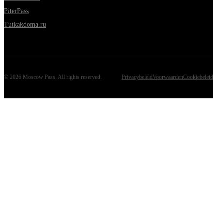
PiterPass
Tutkakdoma.ru
©
2026
Moscow Pass
. All rights reserved.
Privacybeleid
Voorwaarden
Cookiebeleid