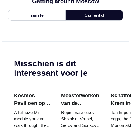
Getting around Moscow
Transfer
Car rental
Misschien is dit
interessant voor je
Kosmos
Meesterwerken
Schatten
Paviljoen op
van de
Kremlin
VDNKh:
Tretjakovgalerij:
wapenk
A full-size Mir
Repin, Vasnetsov,
Ten Imperi
Binnen de
De schilderijen
Fabergé
module you can
Shishkin, Vrubel,
eggs, the 
walk through, the
Serov and Surikov
Monomakh
Grootste
waarvoor u uw
tronen 