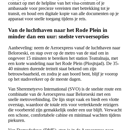
contact op met de helpline van het visa-centrum of je
ambassade voor precieze vereisten met betrekking tot je
transit, en houd een digitale kopie van alle documenten op je
apparaat voor snelle toegang tijdens je reis.
Van de luchthaven naar het Rode Plein in
minder dan een uur: snelste vervoersopties
Aanbeveling: neem de Aeroexpress vanaf de luchthaven naar
Beloroeski, en stap over op de metro van de stad om in
ongeveer 15 minuten te bereiken het station Teatralnaja, met
een korte wandeling naar het Rode Plein (Plosjtsjad). De 35-
40 minuten durende treinrit staat bekend om zijn
betrouwbaarheid, en zodra je aan boord bent, blijf je voorop
op het stadsverkeer op de meeste dagen.
Van Sheremetyevo International (SVO) is de snelste route een
combinatie van de Aeroexpress naar Beloroeski met een
snelle metroverbinding. De lijn stopt vaak en biedt een vlotte
overstap, waardoor de totale reis voor vertrekkende reizigers
die voorbereid zijn gemakkelijk onder een uur blijft. Verwacht
een schone, comfortabele cabine en minimaal wachten tijdens
piekuren.