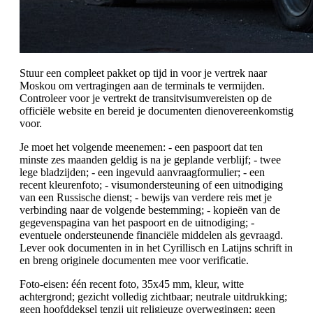
Stuur een compleet pakket op tijd in voor je vertrek naar
Moskou om vertragingen aan de terminals te vermijden.
Controleer voor je vertrekt de transitvisumvereisten op de
officiële website en bereid je documenten dienovereenkomstig
voor.
Je moet het volgende meenemen: - een paspoort dat ten
minste zes maanden geldig is na je geplande verblijf; - twee
lege bladzijden; - een ingevuld aanvraagformulier; - een
recent kleurenfoto; - visumondersteuning of een uitnodiging
van een Russische dienst; - bewijs van verdere reis met je
verbinding naar de volgende bestemming; - kopieën van de
gegevenspagina van het paspoort en de uitnodiging; -
eventuele ondersteunende financiële middelen als gevraagd.
Lever ook documenten in in het Cyrillisch en Latijns schrift in
en breng originele documenten mee voor verificatie.
Foto-eisen: één recent foto, 35x45 mm, kleur, witte
achtergrond; gezicht volledig zichtbaar; neutrale uitdrukking;
geen hoofddeksel tenzij uit religieuze overwegingen; geen