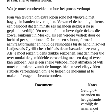
je zaak snel te ondersteunen.
Wat je moet voorbereiden en hoe het proces verloopt
Plan van tevoren om extra lopen rond het vliegveld met
bagage in handen te vermijden. Verzamel de benodigde items:
een paspoort dat ten minste zes maanden geldig is na je
geplande verblijf, één recente foto en bevestigde tickets die
zowel aankomst in Moskou als een verdere vertrek door de
lucht of per spoor tonen. Gebruik een schoon, formeel
aanvraagformulier en houd de reisnotities bij de hand in zowel
Latijnse als Cyrillische schrift als de ambassade deze vraagt.
Als je moet reizen tijdens drukke seizoenen, laat dan meer tijd
over omdat de gemiddelde verwerking met een dag of twee
kan uitlopen. Als je een snelle videobel moet afmaken of wifi
moet controleren vanuit de lounge, bieden veel vliegvelden
stabiele verbindingen om je te helpen de indiening af te
maken of vragen te beantwoorden.
Document
Notes
Geldig 6+
maanden na
het geplande
verblijf; de
naam moet