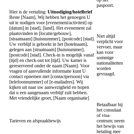
paspoort.
Hier is de vertaling:
Uitnodiging/hotelbrief
Beste [Naam], Wij hebben het genoegen U
uit te nodigen voor [evenement/activiteit] op
[datum] in [stad], [land]. Het evenement zal
plaatsvinden in [locatie/gebouw],
Niet altijd
[straatnaam] [huisnummer], [postcode] [stad].
verplicht voor
Uw verblijf is geboekt in het [hotelnaam],
vervoer, maar
gelegen aan [straatnaam] [huisnummer],
kan voor
[postcode] [stad]. Check-in is mogelijk vanaf
sommige
[tijd] en check-out tot [tijd]. Uw kamer is
nationaliteiten
gereserveerd onder de naam [Naam]. Voor
worden
vragen of aanvullende informatie kunt U
gevraagd.
contact opnemen met [contactpersoon] via
[telefoonnummer] of [e-mailadres]. Wij
kijken uit naar uw aanwezigheid en hopen
dat u een aangenaam verblijf zult hebben.
Met vriendelijke groet, [Naam organisatie]
Betaalbaar bij
het consulaat
of visa-
Tarieven en afspraakbewijs
centrum; neem
het bewijs van
betaling mee