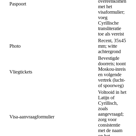
overeenkomen
Paspoort
met het
visaformulier;
voeg
Cyrillische
transliteratie
toe als vereist
Recent, 35x45
Photo
mm; witte
achtergrond
Bevestigde
doorreis; toont
Moskou-inreis
Vliegtickets
en volgende
vertrek (lucht-
of spoorweg)
Voltooid in het
Latijn of
Cyrillisch,
zoals
aangevraagd;
Visa-aanvraagformulier
zorg voor
consistentie
met de naam
op het