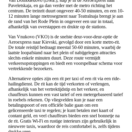
Van Domodedovo (DME), stap je in de Aeroexpress naar
Paveletskaja, en ga dan verder met de metro richting het
centrum. De treinrit duurt ongeveer 40-50 minuten, en een 10-
12 minuten lange metrosegment naar Teatralnaja brengt je aan
de rand van het Rode Plein in ongeveer een uur in totaal,
afhankelijk van overstappen en drukte op de stations.
Van Vnukovo (VKO) is de snelste deur-voor-deur-optie de
Aeroexpress naar Kievski, gevolgd door een korte metro-rit.
De totale reistijd bedraagt meestal 50-60 minuten, waarbij de
laatste loopafstand naar het plein of nabijgelegen attracties
slechts enkele minuten duurt. Deze route vermijdt
verkeersopstoppingen en biedt een voorspelbaar schema voor
vertrekkende bezoekers.
Alternatieve opties zijn een rit per taxi of een rit via een ride-
hailingdienst. De rit kan de tijd verkorten of verlengen,
afhankelijk van het vertrektijdstip en het verkeer, en
chauffeurs kunnen een vast tarief of een metergebaseerd tarief
in roebels rekenen. Op vliegvelden kun je naar een
betalingspoort of een officiële balie gaan om een
gelicenseerde taxi te regelen; je kunt betalen met kaart of
contant geld, en veel chauffeurs bieden een snel bonnetje na
de rit. Gratis Wi-Fi en rustige interieurs zijn gebruikelijk in
nieuwere taxis, waardoor de reis comfortabel is, zelfs tijdens
drukke uren.