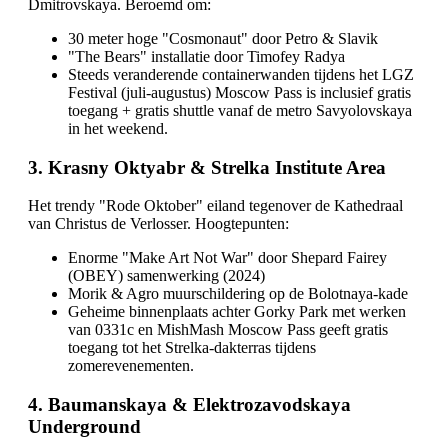
Dmitrovskaya. Beroemd om:
30 meter hoge "Cosmonaut" door Petro & Slavik
"The Bears" installatie door Timofey Radya
Steeds veranderende containerwanden tijdens het LGZ
Festival (juli-augustus) Moscow Pass is inclusief gratis
toegang + gratis shuttle vanaf de metro Savyolovskaya
in het weekend.
3. Krasny Oktyabr & Strelka Institute Area
Het trendy "Rode Oktober" eiland tegenover de Kathedraal
van Christus de Verlosser. Hoogtepunten:
Enorme "Make Art Not War" door Shepard Fairey
(OBEY) samenwerking (2024)
Morik & Agro muurschildering op de Bolotnaya-kade
Geheime binnenplaats achter Gorky Park met werken
van 0331c en MishMash Moscow Pass geeft gratis
toegang tot het Strelka-dakterras tijdens
zomerevenementen.
4. Baumanskaya & Elektrozavodskaya
Underground