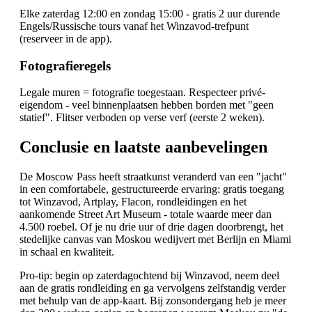
Elke zaterdag 12:00 en zondag 15:00 - gratis 2 uur durende
Engels/Russische tours vanaf het Winzavod-trefpunt
(reserveer in de app).
Fotografieregels
Legale muren = fotografie toegestaan. Respecteer privé-
eigendom - veel binnenplaatsen hebben borden met "geen
statief". Flitser verboden op verse verf (eerste 2 weken).
Conclusie en laatste aanbevelingen
De Moscow Pass heeft straatkunst veranderd van een "jacht"
in een comfortabele, gestructureerde ervaring: gratis toegang
tot Winzavod, Artplay, Flacon, rondleidingen en het
aankomende Street Art Museum - totale waarde meer dan
4.500 roebel. Of je nu drie uur of drie dagen doorbrengt, het
stedelijke canvas van Moskou wedijvert met Berlijn en Miami
in schaal en kwaliteit.
Pro-tip: begin op zaterdagochtend bij Winzavod, neem deel
aan de gratis rondleiding en ga vervolgens zelfstandig verder
met behulp van de app-kaart. Bij zonsondergang heb je meer