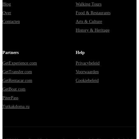
Blog
Walking Tours
Over
Food & Restaurants
Contacten
Arts & Culture
History & Heritage
Partners
Help
GetExperience.com
Privacybeleid
GetTransfer.com
Voorwaarden
GetRentacar.com
Cookiebeleid
GetBoat.com
PiterPass
Tutkakdoma.ru