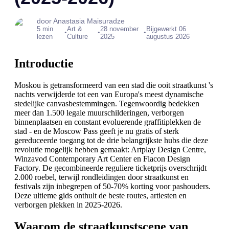
door Anastasia Maisuradze
5 min
Art &
28 november
Bijgewerkt 06
•
•
•
lezen
Culture
2025
augustus 2026
Introductie
Moskou is getransformeerd van een stad die ooit straatkunst 's
nachts verwijderde tot een van Europa's meest dynamische
stedelijke canvasbestemmingen. Tegenwoordig bedekken
meer dan 1.500 legale muurschilderingen, verborgen
binnenplaatsen en constant evoluerende graffitiplekken de
stad - en de Moscow Pass geeft je nu gratis of sterk
gereduceerde toegang tot de drie belangrijkste hubs die deze
revolutie mogelijk hebben gemaakt: Artplay Design Centre,
Winzavod Contemporary Art Center en Flacon Design
Factory. De gecombineerde reguliere ticketprijs overschrijdt
2.000 roebel, terwijl rondleidingen door straatkunst en
festivals zijn inbegrepen of 50-70% korting voor pashouders.
Deze ultieme gids onthult de beste routes, artiesten en
verborgen plekken in 2025-2026.
Waarom de straatkunstscene van