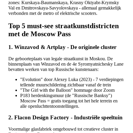
zones: Kurskaya-Baumanskaya, Krasny Oktyabr-Krymsky
Val en Dmitrovskaya-Savyolovskaya - allemaal gemakkelijk
verbonden met de metro of elektrische scooters.
Top 5 must-see straatkunstdistricten
met de Moscow Pass
1. Winzavod & Artplay - De originele cluster
De geboorteplaats van legale straatkunst in Moskou. De
binnenplaats van Winzavod en de 4e Syromyatnichesky Lane
bevatten werken van top Russische kunstenaars:
"Evolution" door Alexey Luka (2023) - 7 verdiepingen
tellende muurschildering zichtbaar vanaf de trein
"The Girl with the Balloon" hommage door Zoom
P183 herdenkingsmuur (de "Russische Banksy")
Moscow Pass = gratis toegang tot het hele terrein en
alle openluchttentoonstellingen.
2. Flacon Design Factory - Industriële speeltuin
Voormalige glasfabriek omgebouwd tot creatieve cluster in