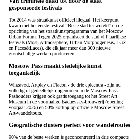
Van criminele daad tot door de staat
gesponsorde festivals
Tot 2014 was straatkunst officieel illegaal. Het keerpunt
kwam met het eerste festival "Beste stad ter wereld" en de
oprichting van het straatkunstprogramma van het Moscow
Urban Forum. Tegen 2025 organiseert de stad vijf jaarlijkse
festivals (Most, Artmossphere, Urban Morphogenesis, LGZ
en Faces&Laces), die elk jaar meer dan 300 nieuwe
grootschalige werken produceren.
Moscow Pass maakt stedelijke kunst
toegankelijk
Winzavod, Artplay en Flacon - de drie epicentra - zijn nu
volledig of gedeeltelijk opgenomen in de Moscow Pass.
Pashouders krijgen ook gratis toegang tot het Street Art
Museum in de voormalige Badaevsky-brouwerij (opening
voorjaar 2026) en 50% korting op officiële Moscow Street
Art-wandeltours.
Geografische clusters perfect voor wandelroutes
90% van de beste werken is geconcentreerd in drie compacte