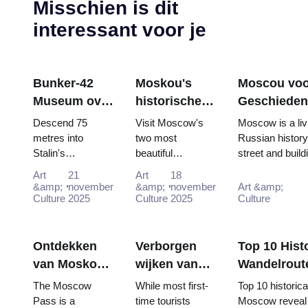
Misschien is dit
interessant voor je
Bunker-42
Moskou's
Moscou voo
Museum over
historische
Geschiedeni
de Koude
kloosters:
Volledige Ti
Descend 75
Visit Moscow's
Moscow is a liv
Oorlog:
Novodevitsj
met de Pas
metres into
two most
Russian history
Stalin's
beautiful
street and build
Diepgaande
en Donskoj
declassified
monasteries -
memory of pivota
gids voor
met de
Art
21
Art
18
nuclear
UNESCO-listed
&amp;
november
&amp;
november
Art &amp;
bezoekers
Moskou Pass
command
Culture
2025
Novodevichy and
Culture
2025
Culture
van Moskou
bunker. Free
historic Donskoy
(2025–2026)
entry interactive
- completely free
"Nuclear Strike"
with Mo...
Ontdekken
Verborgen
Top 10 Hist
show includ...
van Moskou
wijken van
Wandelrout
met de
Moskou
The Moscow
While most first-
Top 10 historica
Kleine: Het
perfect voor
Pass is a
time tourists
Moscow reveal 