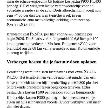
maar de schadevergoeding bij botsing kost extra ₽900-₽1.400
per dag. CDW weigeren laat je verantwoordelijk voor de
volledige waarde van de auto. Diefstalbescherming voegt nog
eens ₽400 per dag toe. Een typische week in een
economische auto met volledige dekking komt neer op
₽28.000-₽32.000.
Brandstof kost ₽52-₽56 per liter voor AI-95 benzine per
begin 2026. De Solaris verbruikt gemiddeld 6,8 liter per 100
km in gemengd verkeer in Moskou. Budgetteer ₽380 voor
brandstof om de 68 km van Sjeremetjevo naar Kolomenskoje
en terug te rijden.
Verborgen kosten die je factuur doen oplopen
Eenrichtingsverhuur tussen luchthavens kost extra ₽3.500-
₽4.200. Het terugbrengen van de auto met minder dan een
halve tank leidt tot een bijtankenheffing van ₽2.800 plus het
ontbrekende brandstof tegen opgelopen tarieven. Extra
bestuurders kosten ₽500 per persoon voor de huurperiode.
Kinderzitjes kosten ₽300 per dag — het meenemen van je
eigen uit huis is financieel voordelig voor verblijven van meer
dan vier dagen.