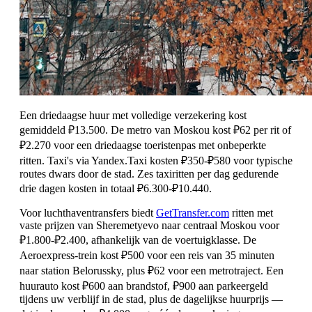
Een driedaagse huur met volledige verzekering kost
gemiddeld ₽13.500. De metro van Moskou kost ₽62 per rit of
₽2.270 voor een driedaagse toeristenpas met onbeperkte
ritten. Taxi's via Yandex.Taxi kosten ₽350-₽580 voor typische
routes dwars door de stad. Zes taxiritten per dag gedurende
drie dagen kosten in totaal ₽6.300-₽10.440.
Voor luchthaventransfers biedt
GetTransfer.com
ritten met
vaste prijzen van Sheremetyevo naar centraal Moskou voor
₽1.800-₽2.400, afhankelijk van de voertuigklasse. De
Aeroexpress-trein kost ₽500 voor een reis van 35 minuten
naar station Belorussky, plus ₽62 voor een metrotraject. Een
huurauto kost ₽600 aan brandstof, ₽900 aan parkeergeld
tijdens uw verblijf in de stad, plus de dagelijkse huurprijs —