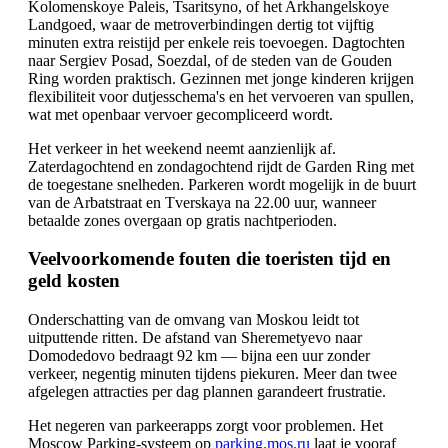
Kolomenskoye Paleis, Tsaritsyno, of het Arkhangelskoye
Landgoed, waar de metroverbindingen dertig tot vijftig
minuten extra reistijd per enkele reis toevoegen. Dagtochten
naar Sergiev Posad, Soezdal, of de steden van de Gouden
Ring worden praktisch. Gezinnen met jonge kinderen krijgen
flexibiliteit voor dutjesschema's en het vervoeren van spullen,
wat met openbaar vervoer gecompliceerd wordt.
Het verkeer in het weekend neemt aanzienlijk af.
Zaterdagochtend en zondagochtend rijdt de Garden Ring met
de toegestane snelheden. Parkeren wordt mogelijk in de buurt
van de Arbatstraat en Tverskaya na 22.00 uur, wanneer
betaalde zones overgaan op gratis nachtperioden.
Veelvoorkomende fouten die toeristen tijd en
geld kosten
Onderschatting van de omvang van Moskou leidt tot
uitputtende ritten. De afstand van Sheremetyevo naar
Domodedovo bedraagt 92 km — bijna een uur zonder
verkeer, negentig minuten tijdens piekuren. Meer dan twee
afgelegen attracties per dag plannen garandeert frustratie.
Het negeren van parkeerapps zorgt voor problemen. Het
Moscow Parking-systeem op
parking.mos.ru
laat je vooraf