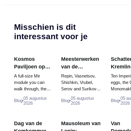
Misschien is dit
interessant voor je
Kosmos
Meesterwerken
Schatten
Paviljoen op
van de
Kremlin
VDNKh:
Tretjakovgalerij:
wapenk
A full-size Mir
Repin, Vasnetsov,
Ten Imperi
Binnen de
De schilderijen
Fabergé
module you can
Shishkin, Vrubel,
eggs, the 
walk through, the
Serov and Surikov
Monomakh
Grootste
waarvoor u uw
tronen 
Energia–Buran
— the works that
double thr
Ruimte-
reis kunt
kroning
05 augustus
05 augustus
05 a
Blog
Blog
Blog
model, scorched
stop people, where
boy tsars 
2026
2026
2026
tentoonstelling
plannen
descent capsules
they hang, and why
coronation
van Rusland
and 120 pieces of
booking the...
Catherine..
flight...
Dag van de
Mausoleum van
Van
Komkommer
Lenin:
Domode