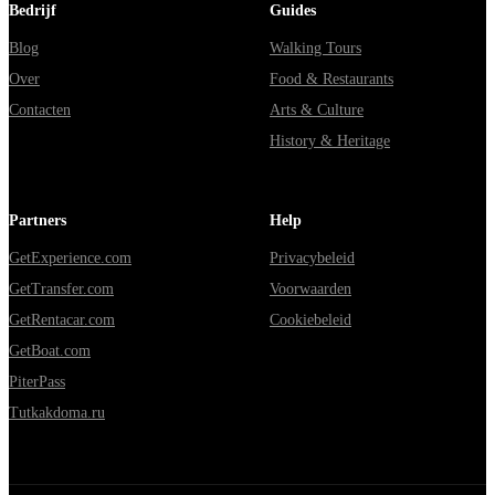
Bedrijf
Guides
Blog
Walking Tours
Over
Food & Restaurants
Contacten
Arts & Culture
History & Heritage
Partners
Help
GetExperience.com
Privacybeleid
GetTransfer.com
Voorwaarden
GetRentacar.com
Cookiebeleid
GetBoat.com
PiterPass
Tutkakdoma.ru