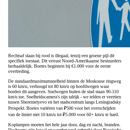
Rechtsaf slaan bij rood is illegaal, tenzij een groene pijl dit
specifiek toestaat. Dit verrast Noord-Amerikaanse bestuurders
herhaaldelijk. Boetes beginnen bij €1.000 voor de eerste
overtreding.
De standaardmaximumsnelheid binnen de Moskouse ringweg
is 60 km/u, verhoogd tot 80 km/u op hoofdwegen waar
borden dit aangeven. Snelwegen buiten de stad staan 90-110
km/u toe. Snelheidscamera's zijn talrijk - we telden er veertien
tussen Sheremetyevo en het stadscentrum langs Leningradsky
Prospekt. Boetes variëren van ₽500 voor het overschrijden
van de limiet met 10 km/u tot ₽5.000 voor 60+ km/u te hard.
Koplampen moeten het hele jaar door, dag en nacht, branden.
Dashcams zijn legaal en worden veel gebruikt door Russische