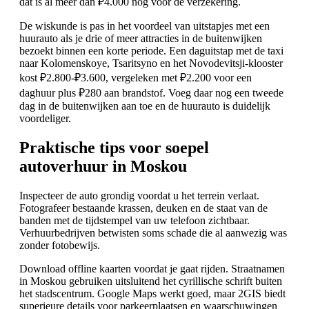
dat is al meer dan ₽4.000 nog vóór de verzekering.
De wiskunde is pas in het voordeel van uitstapjes met een
huurauto als je drie of meer attracties in de buitenwijken
bezoekt binnen een korte periode. Een daguitstap met de taxi
naar Kolomenskoye, Tsaritsyno en het Novodevitsji-klooster
kost ₽2.800-₽3.600, vergeleken met ₽2.200 voor een
daghuur plus ₽280 aan brandstof. Voeg daar nog een tweede
dag in de buitenwijken aan toe en de huurauto is duidelijk
voordeliger.
Praktische tips voor soepel
autoverhuur in Moskou
Inspecteer de auto grondig voordat u het terrein verlaat.
Fotografeer bestaande krassen, deuken en de staat van de
banden met de tijdstempel van uw telefoon zichtbaar.
Verhuurbedrijven betwisten soms schade die al aanwezig was
zonder fotobewijs.
Download offline kaarten voordat je gaat rijden. Straatnamen
in Moskou gebruiken uitsluitend het cyrillische schrift buiten
het stadscentrum. Google Maps werkt goed, maar 2GIS biedt
superieure details voor parkeerplaatsen en waarschuwingen