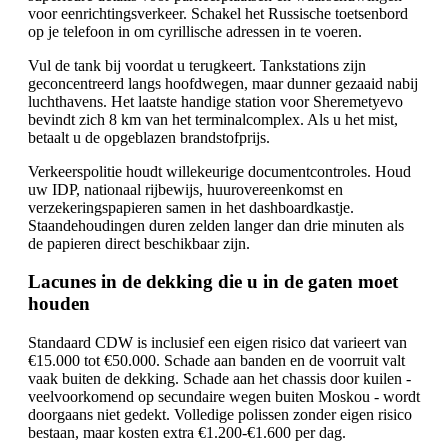
voor eenrichtingsverkeer. Schakel het Russische toetsenbord
op je telefoon in om cyrillische adressen in te voeren.
Vul de tank bij voordat u terugkeert. Tankstations zijn
geconcentreerd langs hoofdwegen, maar dunner gezaaid nabij
luchthavens. Het laatste handige station voor Sheremetyevo
bevindt zich 8 km van het terminalcomplex. Als u het mist,
betaalt u de opgeblazen brandstofprijs.
Verkeerspolitie houdt willekeurige documentcontroles. Houd
uw IDP, nationaal rijbewijs, huurovereenkomst en
verzekeringspapieren samen in het dashboardkastje.
Staandehoudingen duren zelden langer dan drie minuten als
de papieren direct beschikbaar zijn.
Lacunes in de dekking die u in de gaten moet
houden
Standaard CDW is inclusief een eigen risico dat varieert van
€15.000 tot €50.000. Schade aan banden en de voorruit valt
vaak buiten de dekking. Schade aan het chassis door kuilen -
veelvoorkomend op secundaire wegen buiten Moskou - wordt
doorgaans niet gedekt. Volledige polissen zonder eigen risico
bestaan, maar kosten extra €1.200-€1.600 per dag.