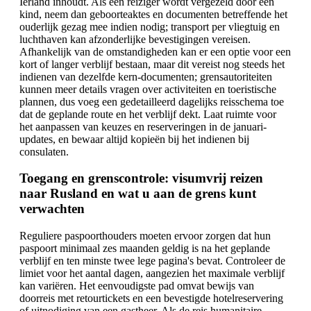
Ierland inhoudt. Als een reiziger wordt vergezeld door een
kind, neem dan geboorteaktes en documenten betreffende het
ouderlijk gezag mee indien nodig; transport per vliegtuig en
luchthaven kan afzonderlijke bevestigingen vereisen.
Afhankelijk van de omstandigheden kan er een optie voor een
kort of langer verblijf bestaan, maar dit vereist nog steeds het
indienen van dezelfde kern-documenten; grensautoriteiten
kunnen meer details vragen over activiteiten en toeristische
plannen, dus voeg een gedetailleerd dagelijks reisschema toe
dat de geplande route en het verblijf dekt. Laat ruimte voor
het aanpassen van keuzes en reserveringen in de januari-
updates, en bewaar altijd kopieën bij het indienen bij
consulaten.
Toegang en grenscontrole: visumvrij reizen
naar Rusland en wat u aan de grens kunt
verwachten
Reguliere paspoorthouders moeten ervoor zorgen dat hun
paspoort minimaal zes maanden geldig is na het geplande
verblijf en ten minste twee lege pagina's bevat. Controleer de
limiet voor het aantal dagen, aangezien het maximale verblijf
kan variëren. Het eenvoudigste pad omvat bewijs van
doorreis met retourtickets en een bevestigde hotelreservering
of uitnodiging van een gastheer. Als de reis humanitaire