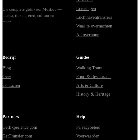
Ervaringen
Uw complete gids voor Moskou —
musea, tickets, eten, cultuur en
Luchthaventransfers
meer.
Waar te overnachten
Autoverhuur
Bedrijf
Guides
Blog
Walking Tours
Over
Food & Restaurants
Contacten
Arts & Culture
History & Heritage
Partners
Help
GetExperience.com
Privacybeleid
GetTransfer.com
Voorwaarden