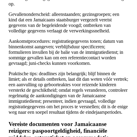
op.
Gevallenonderscheid: alleenstaanden; gezinsgroepen; een
kind dat een Jamaicaans staatsburger vergezelt vereist
gegevens van de begeleidende voogd; ontbreken van
volledige gegevens verlaagt de verwerkingssnelheid.
Aankomstprocedures: registratiegegevens tonen; datum van
binnenkomst aangeven; verblijfsduur specificeren;
formulieren invullen bij de balie van de immigratiedienst; in
sommige gevallen kan om een referentiecontact worden
gevraagd; juni-checks kunnen voorkomen.
Praktische tips: deadlines zijn belangrijk; blijf binnen de
limiet; als er details ontbreken, laat dit dan weten vóór vertrek;
een aanvulling op geboorteaktes voor reizende kinderen
versterkt de geschiktheid; omdat regels veranderen, controleer
regelmatig de aankondigingen van de Jamaicaanse
immigratiedienst; presenteer, indien gevraagd, volledige
registratiegegevens om het proces te versnellen; dit is de enige
weg naar een soepel resultaat tijdens de eindejaarsperiodes.
Vereiste documenten voor Jamaicaanse
reizigers: paspoortgeldigheid, financiële