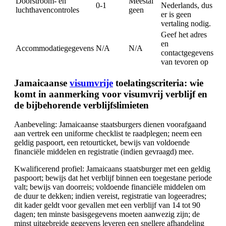
Doorstroom- en
Meestal
0-1
Nederlands, dus
luchthavencontroles
geen
er is geen
vertaling nodig.
Geef het adres
en
Accommodatiegegevens
N/A
N/A
contactgegevens
van tevoren op
Jamaicaanse
visumvrije
toelatingscriteria: wie
komt in aanmerking voor visumvrij verblijf en
de bijbehorende verblijfslimieten
Aanbeveling: Jamaicaanse staatsburgers dienen voorafgaand
aan vertrek een uniforme checklist te raadplegen; neem een
geldig paspoort, een retourticket, bewijs van voldoende
financiële middelen en registratie (indien gevraagd) mee.
Kwalificerend profiel: Jamaicaans staatsburger met een geldig
paspoort; bewijs dat het verblijf binnen een toegestane periode
valt; bewijs van doorreis; voldoende financiële middelen om
de duur te dekken; indien vereist, registratie van logeeradres;
dit kader geldt voor gevallen met een verblijf van 14 tot 90
dagen; ten minste basisgegevens moeten aanwezig zijn; de
minst uitgebreide gegevens leveren een snellere afhandeling