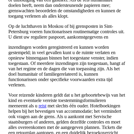
doelen heeft, neem dan ondersteunende papieren mee;
grenswachten beoordelen de omstandigheden en kunnen de
toegang verlenen als alles klopt.
Op de luchthaven in Moskou of bij grensposten in Sint-
Petersburg voeren functionarissen routinematige controles uit.
U dient uw reguliere paspoort, aankomstgegevens en
inzendingen worden geregistreerd en kunnen worden
gestempeld; in veel gevallen kunt u de ruimte verlaten en
opnieuw binnengaan binnen het toegestane venster, indien
toegestaan. Of meerdere inzendingen zijn toegestaan, hangt af
van het regime en de dagen die van toepassing zijn. Als het
doel humanitair of familiegerelateerd is, kunnen
functionarissen onder specifieke voorwaarden extra tijd
verlenen.
Voor reizende kinderen geldt dat u het geboortebewijs van het
kind en eventuele vereiste toestemmingsformulieren
meeneemt als u
reist
met slechts één ouder. Hotelboekingen
helpen bij het bevestigen van accommodatie; het vermindert
ook vragen aan de grens. Als u aankomt met Servische
staatsburgers of anderen, gelden dezelfde controles en moet
alles overeenkomen met de aangegeven plannen. Tickets die
een retourplan aantonen, en een duidelijk bezoekoverzicht