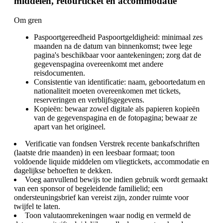
middelen, retourticket en accommodatie
Om gren
Paspoortgereedheid Paspoortgeldigheid: minimaal zes
maanden na de datum van binnenkomst; twee lege
pagina's beschikbaar voor aantekeningen; zorg dat de
gegevenspagina overeenkomt met andere
reisdocumenten.
Consistentie van identificatie: naam, geboortedatum en
nationaliteit moeten overeenkomen met tickets,
reserveringen en verblijfsgegevens.
Kopieën: bewaar zowel digitale als papieren kopieën
van de gegevenspagina en de fotopagina; bewaar ze
apart van het origineel.
Verificatie van fondsen Verstrek recente bankafschriften
(laatste drie maanden) in een leesbaar formaat; toon
voldoende liquide middelen om vliegtickets, accommodatie en
dagelijkse behoeften te dekken.
Voeg aanvullend bewijs toe indien gebruik wordt gemaakt
van een sponsor of begeleidende familielid; een
ondersteuningsbrief kan vereist zijn, zonder ruimte voor
twijfel te laten.
Toon valutaomrekeningen waar nodig en vermeld de