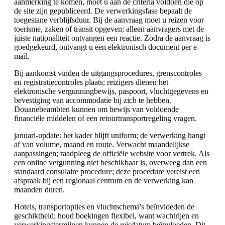
aanmerking te komen, moet u aan de criteria voldoen die op
de site zijn gepubliceerd. De verwerkingsfase bepaalt de
toegestane verblijfsduur. Bij de aanvraag moet u reizen voor
toerisme, zaken of transit opgeven; alleen aanvragers met de
juiste nationaliteit ontvangen een reactie. Zodra de aanvraag is
goedgekeurd, ontvangt u een elektronisch document per e-
mail.
Bij aankomst vinden de uitgangsprocedures, grenscontroles
en registratiecontroles plaats; reizigers dienen het
elektronische vergunningbewijs, paspoort, vluchtgegevens en
bevestiging van accommodatie bij zich te hebben.
Douanebeambten kunnen om bewijs van voldoende
financiële middelen of een retourtransportregeling vragen.
januari-update: het kader blijft uniform; de verwerking hangt
af van volume, maand en route. Verwacht maandelijkse
aanpassingen; raadpleeg de officiële website voor vertrek. Als
een online vergunning niet beschikbaar is, overweeg dan een
standaard consulaire procedure; deze procedure vereist een
afspraak bij een regionaal centrum en de verwerking kan
maanden duren.
Hotels, transportopties en vluchtschema's beïnvloeden de
geschiktheid; houd boekingen flexibel, want wachtrijen en
verwerkingstermijnen kunnen de reisdatum beïnvloeden. Dit