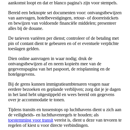
aankomst loopt en dat er blanco pagina's zijn voor stempels.
Bereid een beknopte set documenten voor: ontvangstbewijzen
van aanvragen, hotelbevestigingen, retour- of doorreistickets
en bewijzen van voldoende financiële middelen; presenteer
alles bij de douane.
De tarieven variëren per dienst; controleer of de betaling met
pin of contant dient te gebeuren en of er eventuele verplichte
toeslagen gelden.
Dien online aanvragen in waar nodig; druk de
ontvangstbewijzen af en neem kopieën mee van de
gegevenspagina van het paspoort, de reisplanning en de
hotelgegevens.
Bij de grens kunnen immigratieambtenaren vragen naar
eerdere bezoeken en geplande verblijven; zorg dat je je dagen
in het land hebt uitgestippeld en wees bereid om gegevens
over je accommodatie te tonen.
Tijdens transits en tussenstops op luchthavens dient u zich aan
de veiligheids- en luchthavenregels te houden; als
toestemming voor transit
vereist is, dient u deze van tevoren te
regelen of kiest u voor directe verbindingen.