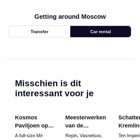
Getting around Moscow
Transfer
Car rental
Misschien is dit
interessant voor je
Kosmos
Meesterwerken
Schatten
Paviljoen op
van de
Kremlin
VDNKh:
Tretjakovgalerij:
wapenk
A full-size Mir
Repin, Vasnetsov,
Ten Imperi