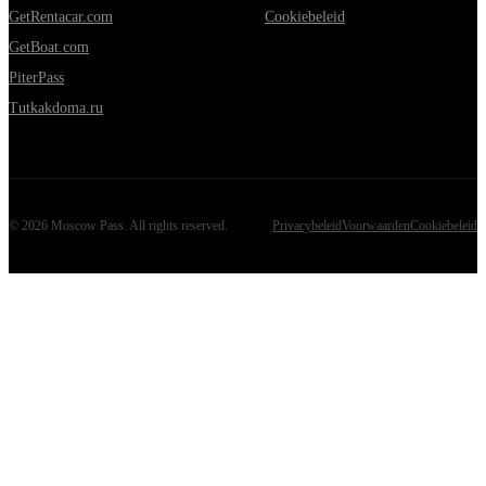
GetRentacar.com
Cookiebeleid
GetBoat.com
PiterPass
Tutkakdoma.ru
©
2026
Moscow Pass
. All rights reserved.
Privacybeleid
Voorwaarden
Cookiebeleid