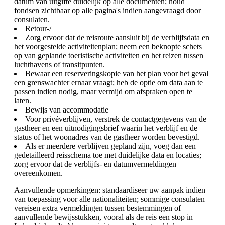
datum van uitgifte duidelijk op alle documenten; houd
fondsen zichtbaar op alle pagina's indien aangevraagd door
consulaten.
Retour-/
Zorg ervoor dat de reisroute aansluit bij de verblijfsdata en
het voorgestelde activiteitenplan; neem een beknopte schets
op van geplande toeristische activiteiten en het reizen tussen
luchthavens of transitpunten.
Bewaar een reserveringskopie van het plan voor het geval
een grenswachter ernaar vraagt; heb de optie om data aan te
passen indien nodig, maar vermijd om afspraken open te
laten.
Bewijs van accommodatie
Voor privéverblijven, verstrek de contactgegevens van de
gastheer en een uitnodigingsbrief waarin het verblijf en de
status of het woonadres van de gastheer worden bevestigd.
Als er meerdere verblijven gepland zijn, voeg dan een
gedetailleerd reisschema toe met duidelijke data en locaties;
zorg ervoor dat de verblijfs- en datumvermeldingen
overeenkomen.
Aanvullende opmerkingen: standaardiseer uw aanpak indien
van toepassing voor alle nationaliteiten; sommige consulaten
vereisen extra vermeldingen tussen bestemmingen of
aanvullende bewijsstukken, vooral als de reis een stop in