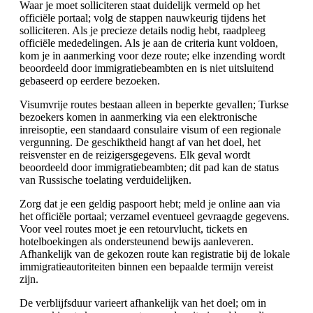
Waar je moet solliciteren staat duidelijk vermeld op het
officiële portaal; volg de stappen nauwkeurig tijdens het
solliciteren. Als je precieze details nodig hebt, raadpleeg
officiële mededelingen. Als je aan de criteria kunt voldoen,
kom je in aanmerking voor deze route; elke inzending wordt
beoordeeld door immigratiebeambten en is niet uitsluitend
gebaseerd op eerdere bezoeken.
Visumvrije routes bestaan alleen in beperkte gevallen; Turkse
bezoekers komen in aanmerking via een elektronische
inreisoptie, een standaard consulaire visum of een regionale
vergunning. De geschiktheid hangt af van het doel, het
reisvenster en de reizigersgegevens. Elk geval wordt
beoordeeld door immigratiebeambten; dit pad kan de status
van Russische toelating verduidelijken.
Zorg dat je een geldig paspoort hebt; meld je online aan via
het officiële portaal; verzamel eventueel gevraagde gegevens.
Voor veel routes moet je een retourvlucht, tickets en
hotelboekingen als ondersteunend bewijs aanleveren.
Afhankelijk van de gekozen route kan registratie bij de lokale
immigratieautoriteiten binnen een bepaalde termijn vereist
zijn.
De verblijfsduur varieert afhankelijk van het doel; om in