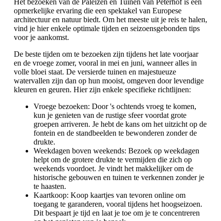
Het bezoeken van de Paleizen en Tuinen van Peterhof is een
opmerkelijke ervaring die een spektakel van Europese
architectuur en natuur biedt. Om het meeste uit je reis te halen,
vind je hier enkele optimale tijden en seizoensgebonden tips
voor je aankomst.
De beste tijden om te bezoeken zijn tijdens het late voorjaar
en de vroege zomer, vooral in mei en juni, wanneer alles in
volle bloei staat. De versierde tuinen en majestueuze
watervallen zijn dan op hun mooist, omgeven door levendige
kleuren en geuren. Hier zijn enkele specifieke richtlijnen:
Vroege bezoeken: Door 's ochtends vroeg te komen,
kun je genieten van de rustige sfeer voordat grote
groepen arriveren. Je hebt de kans om het uitzicht op de
fontein en de standbeelden te bewonderen zonder de
drukte.
Weekdagen boven weekends: Bezoek op weekdagen
helpt om de grotere drukte te vermijden die zich op
weekends voordoet. Je vindt het makkelijker om de
historische gebouwen en tuinen te verkennen zonder je
te haasten.
Kaartkoop: Koop kaartjes van tevoren online om
toegang te garanderen, vooral tijdens het hoogseizoen.
Dit bespaart je tijd en laat je toe om je te concentreren