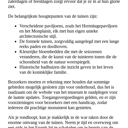
zaterdagen of feestdagen zorgt ervoor dat je ze in al hun glorie
ziet.
De belangrijkste hoogtepunten van de tuinen zijn:
Verscheidene paviljoens, zoals het Hermitagepaviljoen
en het Monplaisir, elk met hun eigen unieke
architectonische stijl.
De formele tuinen, zorgvuldig aangelegd met een lange
reeks paden en doolhoven.
Kleurrijke bloembedden die met de seizoenen
veranderen, die de kunst van de tuinieren tonen die de
schoonheid van de natuur weerspiegelt.
Historische badhuizen die inzicht geven in het leven
van de koninklijke familie.
Bezoekers moeten er rekening mee houden dat sommige
gebieden mogelijk gesloten zijn voor onderhoud, dus het is
raadzaam om de website van het museum te raadplegen voor
de laatste updates. Toegangsvergoedingen gelden, en er zijn
voorzieningen voor bezoekers met een handicap, zodat
iedereen dit prachtige monument kan genieten.
Als je rondloopt, kun je makkelijk in de war raken door de
enorme omvang van de tuinen. Neem je tijd en overweeg om
een gids in het Engels bij te schakelen om je begrip van de