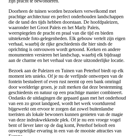
zijn pracht te bewonderen.
Doorheen de tuinen worden bezoekers verwelkomd met
prachtige architectuur en perfect onderhouden landschappen
die de tand des tijds hebben doorstaan. De hoofdpaleizen,
waaronder het Groot Paleis en het Marly Paleis,
weerspiegelen de pracht en praal van die tijd en bieden
uitstekende foto-gelegenheden. Elk gebouw vertelt zijn eigen
verhaal, waarbij de rijke geschiedenis die hier sinds de
oprichting is ontvouwen wordt getoond. Kerken en andere
monumenten versieren het landschap, waarbij elk bijdraagt
aan de charme en het verhaal van deze uitzonderlijke locatie.
Bezoek aan de Paleizen en Tuinen van Peterhof biedt op elk
moment iets unieks. Of je nu de verfijnde ontwerpen van de
fontein bestudeert of even rust neemt op een bank omringd
door weelderige groen, je zult merken dat deze bestemming
geschiedenis en natuur op een prachtige manier combineert.
Ondanks de uitdagingen die gepaard gaan met het onderhoud
van een zo groot landgoed, wordt het werk voortdurend
bijgewerkt om ervoor te zorgen dat zowel buitenlandse
toeristen als lokale bewoners kunnen genieten van de magie
van deze indrukwekkende plek. Of je nu een vroege vogel
bent of liever later op de dag komt, Peterhof belooft een
onvergetelijke ervaring in een van de mooiste attracties van