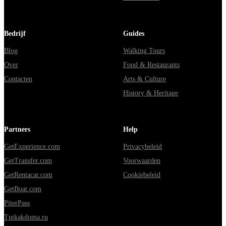
Bedrijf
Guides
Blog
Walking Tours
Over
Food & Restaurants
Contacten
Arts & Culture
History & Heritage
Partners
Help
GetExperience.com
Privacybeleid
GetTransfer.com
Voorwaarden
GetRentacar.com
Cookiebeleid
GetBoat.com
PiterPass
Tutkakdoma.ru