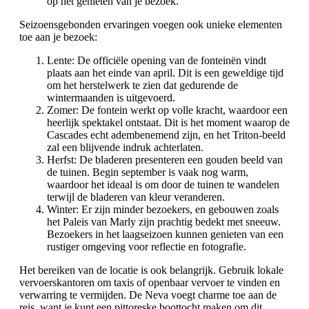
op het genieten van je bezoek.
Seizoensgebonden ervaringen voegen ook unieke elementen
toe aan je bezoek:
Lente: De officiële opening van de fonteinën vindt
plaats aan het einde van april. Dit is een geweldige tijd
om het herstelwerk te zien dat gedurende de
wintermaanden is uitgevoerd.
Zomer: De fontein werkt op volle kracht, waardoor een
heerlijk spektakel ontstaat. Dit is het moment waarop de
Cascades echt adembenemend zijn, en het Triton-beeld
zal een blijvende indruk achterlaten.
Herfst: De bladeren presenteren een gouden beeld van
de tuinen. Begin september is vaak nog warm,
waardoor het ideaal is om door de tuinen te wandelen
terwijl de bladeren van kleur veranderen.
Winter: Er zijn minder bezoekers, en gebouwen zoals
het Paleis van Marly zijn prachtig bedekt met sneeuw.
Bezoekers in het laagseizoen kunnen genieten van een
rustiger omgeving voor reflectie en fotografie.
Het bereiken van de locatie is ook belangrijk. Gebruik lokale
vervoerskantoren om taxis of openbaar vervoer te vinden en
verwarring te vermijden. De Neva voegt charme toe aan de
reis, want je kunt een pittoreske boottocht maken om dit