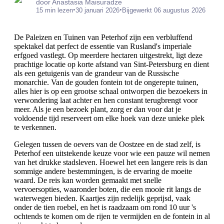
door Anastasia Maisuradze
•
•
15 min lezen
30 januari 2026
Bijgewerkt 06 augustus 2026
De Paleizen en Tuinen van Peterhof zijn een verbluffend
spektakel dat perfect de essentie van Rusland's imperiale
erfgoed vastlegt. Op meerdere hectaren uitgestrekt, ligt deze
prachtige locatie op korte afstand van Sint-Petersburg en dient
als een getuigenis van de grandeur van de Russische
monarchie. Van de gouden fontein tot de ongerepte tuinen,
alles hier is op een grootse schaal ontworpen die bezoekers in
verwondering laat achter en hen constant terugbrengt voor
meer. Als je een bezoek plant, zorg er dan voor dat je
voldoende tijd reserveert om elke hoek van deze unieke plek
te verkennen.
Gelegen tussen de oevers van de Oostzee en de stad zelf, is
Peterhof een uitstekende keuze voor wie een pauze wil nemen
van het drukke stadsleven. Hoewel het een langere reis is dan
sommige andere bestemmingen, is de ervaring de moeite
waard. De reis kan worden gemaakt met snelle
vervoersopties, waaronder boten, die een mooie rit langs de
waterwegen bieden. Kaartjes zijn redelijk geprijsd, vaak
onder de tien roebel, en het is raadzaam om rond 10 uur 's
ochtends te komen om de rijen te vermijden en de fontein in al