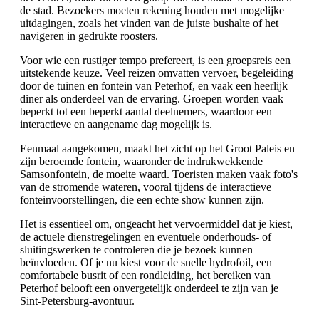
de stad. Bezoekers moeten rekening houden met mogelijke
uitdagingen, zoals het vinden van de juiste bushalte of het
navigeren in gedrukte roosters.
Voor wie een rustiger tempo prefereert, is een groepsreis een
uitstekende keuze. Veel reizen omvatten vervoer, begeleiding
door de tuinen en fontein van Peterhof, en vaak een heerlijk
diner als onderdeel van de ervaring. Groepen worden vaak
beperkt tot een beperkt aantal deelnemers, waardoor een
interactieve en aangename dag mogelijk is.
Eenmaal aangekomen, maakt het zicht op het Groot Paleis en
zijn beroemde fontein, waaronder de indrukwekkende
Samsonfontein, de moeite waard. Toeristen maken vaak foto's
van de stromende wateren, vooral tijdens de interactieve
fonteinvoorstellingen, die een echte show kunnen zijn.
Het is essentieel om, ongeacht het vervoermiddel dat je kiest,
de actuele dienstregelingen en eventuele onderhouds- of
sluitingswerken te controleren die je bezoek kunnen
beïnvloeden. Of je nu kiest voor de snelle hydrofoil, een
comfortabele busrit of een rondleiding, het bereiken van
Peterhof belooft een onvergetelijk onderdeel te zijn van je
Sint-Petersburg-avontuur.