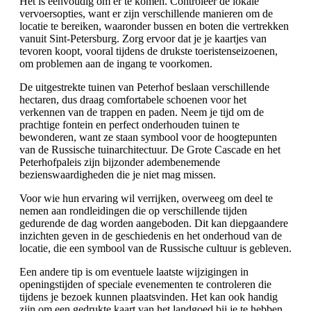
Het is eenvoudig om er te komen. Controleer de lokale
vervoersopties, want er zijn verschillende manieren om de
locatie te bereiken, waaronder bussen en boten die vertrekken
vanuit Sint-Petersburg. Zorg ervoor dat je je kaartjes van
tevoren koopt, vooral tijdens de drukste toeristenseizoenen,
om problemen aan de ingang te voorkomen.
De uitgestrekte tuinen van Peterhof beslaan verschillende
hectaren, dus draag comfortabele schoenen voor het
verkennen van de trappen en paden. Neem je tijd om de
prachtige fontein en perfect onderhouden tuinen te
bewonderen, want ze staan symbool voor de hoogtepunten
van de Russische tuinarchitectuur. De Grote Cascade en het
Peterhofpaleis zijn bijzonder adembenemende
bezienswaardigheden die je niet mag missen.
Voor wie hun ervaring wil verrijken, overweeg om deel te
nemen aan rondleidingen die op verschillende tijden
gedurende de dag worden aangeboden. Dit kan diepgaandere
inzichten geven in de geschiedenis en het onderhoud van de
locatie, die een symbool van de Russische cultuur is gebleven.
Een andere tip is om eventuele laatste wijzigingen in
openingstijden of speciale evenementen te controleren die
tijdens je bezoek kunnen plaatsvinden. Het kan ook handig
zijn om een gedrukte kaart van het landgoed bij je te hebben,