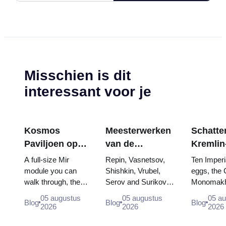
Misschien is dit
interessant voor je
Kosmos
Meesterwerken
Schatten
Paviljoen op
van de
Kremlin
VDNKh:
Tretjakovgalerij:
wapenk
A full-size Mir
Repin, Vasnetsov,
Ten Imperi
Binnen de
De schilderijen
Fabergé
module you can
Shishkin, Vrubel,
eggs, the 
walk through, the
Serov and Surikov
Monomakh
Grootste
waarvoor u uw
tronen 
Energia–Buran
— the works that
double thr
Ruimte-
reis kunt
kroning
05 augustus
05 augustus
05 a
Blog
Blog
Blog
model, scorched
stop people, where
boy tsars 
2026
2026
2026
tentoonstelling
plannen
descent capsules
they hang, and why
coronation
van Rusland