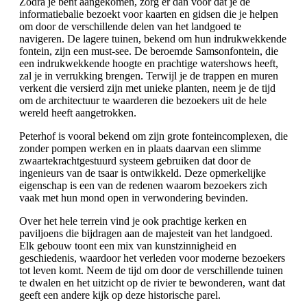
Zodra je bent aangekomen, zorg er dan voor dat je de
informatiebalie bezoekt voor kaarten en gidsen die je helpen
om door de verschillende delen van het landgoed te
navigeren. De lagere tuinen, bekend om hun indrukwekkende
fontein, zijn een must-see. De beroemde Samsonfontein, die
een indrukwekkende hoogte en prachtige watershows heeft,
zal je in verrukking brengen. Terwijl je de trappen en muren
verkent die versierd zijn met unieke planten, neem je de tijd
om de architectuur te waarderen die bezoekers uit de hele
wereld heeft aangetrokken.
Peterhof is vooral bekend om zijn grote fonteincomplexen, die
zonder pompen werken en in plaats daarvan een slimme
zwaartekrachtgestuurd systeem gebruiken dat door de
ingenieurs van de tsaar is ontwikkeld. Deze opmerkelijke
eigenschap is een van de redenen waarom bezoekers zich
vaak met hun mond open in verwondering bevinden.
Over het hele terrein vind je ook prachtige kerken en
paviljoens die bijdragen aan de majesteit van het landgoed.
Elk gebouw toont een mix van kunstzinnigheid en
geschiedenis, waardoor het verleden voor moderne bezoekers
tot leven komt. Neem de tijd om door de verschillende tuinen
te dwalen en het uitzicht op de rivier te bewonderen, want dat
geeft een andere kijk op deze historische parel.