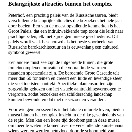
Belangrijkste attracties binnen het complex
Peterhof, een prachtig paleis van de Russische tsaren, biedt
verschillende belangrijke attracties die bezoekers het hele jaar
door boeien. Een van de meest opvallende kenmerken is het
Groot Paleis, dat een indrukwekkende trap toont die leidt naar
prachtige zalen, elk met zijn eigen unieke geschiedenis. Dit
paleis wordt vaak beschouwd als het beste voorbeeld van
Russische barokarchitectuur en is eeuwenlang een cultureel
symbool geweest.
Een andere must-see zijn de uitgebreide tuinen, die grote
fonteincomplexen omvatten die vooral in de warmere
maanden spectaculair zijn. De beroemde Grote Cascade telt
meer dan 60 fonteinen en creëert een luide en levendige sfeer,
die veel toeristen aantrekt. Specifieke plantensoorten zijn
zorgvuldig gekozen om het visuele aantrekkingsvermogen te
vergroten, zodat bezoekers een schilderachtig landschap
kunnen bewonderen dat met de seizoenen verandert.
Voor wie geïnteresseerd is in het lokale culturele leven, bieden
musea binnen het complex inzicht in de rijke geschiedenis van
de regio. Men kan een korte tijd doorbrengen in deze musea
om meer te weten te komen over de verschillende kunstenaars
wiens werken werden beïnvloed door de schoonheid van