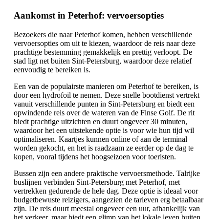
Aankomst in Peterhof: vervoersopties
Bezoekers die naar Peterhof komen, hebben verschillende
vervoersopties om uit te kiezen, waardoor de reis naar deze
prachtige bestemming gemakkelijk en prettig verloopt. De
stad ligt net buiten Sint-Petersburg, waardoor deze relatief
eenvoudig te bereiken is.
Een van de populairste manieren om Peterhof te bereiken, is
door een hydrofoil te nemen. Deze snelle bootdienst vertrekt
vanuit verschillende punten in Sint-Petersburg en biedt een
opwindende reis over de wateren van de Finse Golf. De rit
biedt prachtige uitzichten en duurt ongeveer 30 minuten,
waardoor het een uitstekende optie is voor wie hun tijd wil
optimaliseren. Kaartjes kunnen online of aan de terminal
worden gekocht, en het is raadzaam ze eerder op de dag te
kopen, vooral tijdens het hoogseizoen voor toeristen.
Bussen zijn een andere praktische vervoersmethode. Talrijke
buslijnen verbinden Sint-Petersburg met Peterhof, met
vertrekken gedurende de hele dag. Deze optie is ideaal voor
budgetbewuste reizigers, aangezien de tarieven erg betaalbaar
zijn. De reis duurt meestal ongeveer een uur, afhankelijk van
het verkeer, maar biedt een glimp van het lokale leven buiten