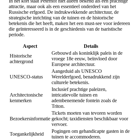
In het kort staat Peterhof niet alleen bekend als een prachtige
attractie, maar ook als een essentieel onderdeel van het
Russische erfgoed. De indrukwekkende architectuur, de
strategische inrichting van de tuinen en de historische
betekenis die het heeft, maken het een must-see voor iedereen
die geïnteresseerd is in de geschiedenis van de tsaristische
periode.
Aspect
Details
Gebouwd als koninklijk paleis in de
Historische
vroege 18e eeuw, beïnvloed door
achtergrond
Europese architectuur.
Aangeduid als UNESCO
UNESCO-status
Werelderfgoed, benadrukkend zijn
culturele betekenis.
Inclusief prachtige paleizen,
Architectonische
intricatievolle tuinen en
kenmerken
adembenemende fontein zoals de
Triton.
Tickets moeten van tevoren worden
Bezoekersinformatie
gekocht; taxidiensten beschikbaar voor
vervoer.
Pogingen om gehandicapte gasten in de
Toegankelijkheid
tuinen te accommoderen.