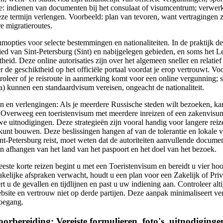
de: indienen van documenten bij het consulaat of visumcentrum; verwe
ze termijn verlengen. Voorbeeld: plan van tevoren, want vertragingen z
e migratieroutes.
sumopties voor selecte bestemmingen en nationaliteiten. In de praktijk d
ed van Sint-Petersburg (Sint) en nabijgelegen gebieden, en soms het Le
eid. Deze online autorisaties zijn over het algemeen sneller en relatief
er de geschiktheid op het officiële portaal voordat je erop vertrouwt. Voo
oleer of je reisroute in aanmerking komt voor een online vergunning; 
а) kunnen een standaardvisum vereisen, ongeacht de nationaliteit.
en en verlengingen: Als je meerdere Russische steden wilt bezoeken, k
n. Overweeg een toeristenvisum met meerdere inreizen of een zakenvisu
e uitnodigingen. Deze strategieën zijn vooral handig voor langere reiz
a kunt bouwen. Deze beslissingen hangen af van de tolerantie en lokale 
int-Petersburg reist, moet weten dat de autoriteiten aanvullende docum
 afhangen van het land van het paspoort en het doel van het bezoek.
eeste korte reizen begint u met een Toeristenvisum en bereidt u vier h
zakelijke afspraken verwacht, houdt u een plan voor een Zakelijk of Pri
rt u de gevallen en tijdlijnen en past u uw indiening aan. Controleer alt
ebsite en vertrouw niet op derde partijen. Deze aanpak minimaliseert v
toegang.
rbereiding: Vereiste formulieren, foto's, uitnodiginge