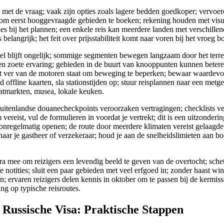
 met de vraag; vaak zijn opties zoals lagere bedden goedkoper; vervoer
m eerst hooggevraagde gebieden te boeken; rekening houden met visu
nes bij het plannen; een enkele reis kan meerdere landen met verschille
belangrijk; het feit over prijsstabiliteit komt naar voren bij het vroeg b
iel blijft ongelijk; sommige segmenten bewegen langzaam door het terre
 een zoete ervaring; gebieden in de buurt van knooppunten kunnen betere
t ver van de motoren staat om beweging te beperken; bewaar waardevoll
d offline kaarten, sla stationstijden op; stuur reisplannen naar een metge
atmarkten, musea, lokale keuken.
buitenlandse douanecheckpoints veroorzaken vertragingen; checklists ver
 vereist, vul de formulieren in voordat je vertrekt; dit is een uitzonderi
nregelmatig openen; de route door meerdere klimaten vereist gelaagde 
aar je gastheer of verzekeraar; houd je aan de snelheidslimieten aan b
 mee om reizigers een levendig beeld te geven van de overtocht; schet
notities; sluit een paar gebieden met veel erfgoed in; zonder haast win
en; ervaren reizigers delen kennis in oktober om te passen bij de kermis
ng op typische reisroutes.
Russische Visa: Praktische Stappen