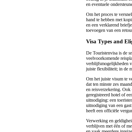
en eventuele ondersteune
Om het proces te versne
hand te hebben met kopie
en een verklarend briefj
toevoegen van een retour
Visa Types and Eli
De Touristenvisa is de sn
veelvoorkomende reisplan
verblijfsmogelijkheden v
juiste flexibiliteit; in d
Om het juiste visum te 
dat ten minste zes maand
en reisverzekering. Ook 
geregistreerd hotel of e
uitnodiging: een toerist
uitnodiging van een gast
heeft een officiële vergu
Verwerking en geldigheid
verblijven met één of me
en vaak meerdere inreize