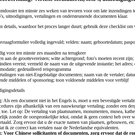
umdossier ten minste zes weken van tevoren voor om late inzendingen 
to's, uitnodigingen, vertalingen en ondersteunende documenten klaar.
en details, waardoor het proces langer duurt; gebruik deze checklist om 
nvraagformulier volledig ingevuld; velden: naam; geboortedatum; pasp
dig voor ten minste zes maanden na terugkeer
n aan de groottevereisten; witte achtergrond; foto's moeten recent zijn; 
indien vereist; vermeld de naam van de uitgevende instantie; het adres
odatie; gedetailleerd reisprogramma
rtalingen van niet-Engelstalige documenten; naam van de vertaler; dat
nde middelen of sponsoring; toon voldoende middelen voor verblijf
igingsdetails
ng: Als een document niet in het Engels is, moet u een bevestigde vertal
edures zijn afhankelijk van een nauwkeurige vertaling; zonder een derg
g toe. Let op: De vertaling van plaatsnamen, monumenten, musea, kathed
elijk zonder de oorspronkelijke tekst, omdat ik geen context heb over 
taald. Zorg ervoor dat u de exacte namen van plaatsen, gebouwen, etc.
at ik ze correct kan vertalen naar de Nederlandse equivalenten.
g:
Voor Chinese sollicitanten of documenten, zorg ervoor dat de rom