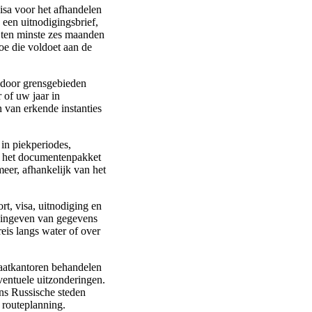
isa voor het afhandelen
 een uitnodigingsbrief,
 ten minste zes maanden
toe die voldoet aan de
ie door grensgebieden
r of uw jaar in
 van erkende instanties
in piekperiodes,
m het documentenpakket
eer, afhankelijk van het
rt, visa, uitnodiging en
e ingeven van gegevens
reis langs water of over
laatkantoren behandelen
entuele uitzonderingen.
ens Russische steden
e routeplanning.