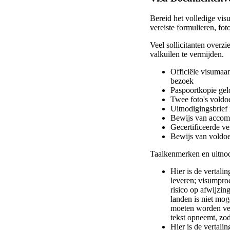
Bereid het volledige vis
vereiste formulieren, fo
Veel sollicitanten overzi
valkuilen te vermijden.
Officiële visumaa
bezoek
Paspoortkopie gel
Twee foto's voldoe
Uitnodigingsbrief 
Bewijs van accomm
Gecertificeerde ve
Bewijs van voldoe
Taalkenmerken en uitnod
Hier is de vertali
leveren; visumproc
risico op afwijzin
landen is niet mog
moeten worden ver
tekst opneemt, zod
Hier is de vertalin