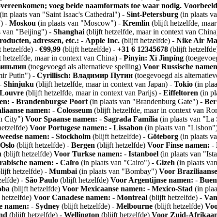
overeenkomen; voeg beide naamformats toe waar nodig.
Voorbeeld
(in plaats van "Saint Isaac's Cathedral") -
Sint-Petersburg
(in plaats v
) -
Moskou
(in plaats van "Moscow") -
Kremlin
(blijft hetzelfde, maa
s van "Beijing") -
Shanghai
(blijft hetzelfde, maar in context van Chin
oducten, adressen, etc.:
-
Apple Inc.
(blijft hetzelfde) -
Nike Air M
t hetzelfde) -
€99,99
(blijft hetzelfde) -
+31 6 12345678
(blijft hetzelfd
ft hetzelfde, maar in context van China) -
Pinyin: Xī Jìnpíng
(toegevoeg
Цзиньпин
(toegevoegd als alternatieve spelling)
Voor Russische namen
ir Putin") -
Cyrillisch: Владимир Путин
(toegevoegd als alternatiev
-
Shinjuku
(blijft hetzelfde, maar in context van Japan) -
Tokio
(in pla
Louvre
(blijft hetzelfde, maar in context van Parijs) -
Eiffeltoren
(in pl
en:
-
Brandenburgse Poort
(in plaats van "Brandenburg Gate") -
Ber
aliaanse namen:
-
Colosseum
(blijft hetzelfde, maar in context van R
an City")
Voor Spaanse namen:
-
Sagrada Família
(in plaats van "La 
 hetzelfde)
Voor Portugese namen:
-
Lissabon
(in plaats van "Lisbon"
weedse namen:
-
Stockholm
(blijft hetzelfde) -
Göteborg
(in plaats 
Oslo
(blijft hetzelfde) -
Bergen
(blijft hetzelfde)
Voor Finse namen:
-
u
(blijft hetzelfde)
Voor Turkse namen:
-
Istanboel
(in plaats van "Ist
rabische namen:
-
Caïro
(in plaats van "Cairo") -
Gizeh
(in plaats va
lijft hetzelfde) -
Mumbai
(in plaats van "Bombay")
Voor Braziliaans
zelfde) -
São Paulo
(blijft hetzelfde)
Voor Argentijnse namen:
-
Buen
oba
(blijft hetzelfde)
Voor Mexicaanse namen:
-
Mexico-Stad
(in pla
t hetzelfde)
Voor Canadese namen:
-
Montreal
(blijft hetzelfde) -
Van
he namen:
-
Sydney
(blijft hetzelfde) -
Melbourne
(blijft hetzelfde)
Voo
nd
(blijft hetzelfde) -
Wellington
(blijft hetzelfde)
Voor Zuid-Afrikaa