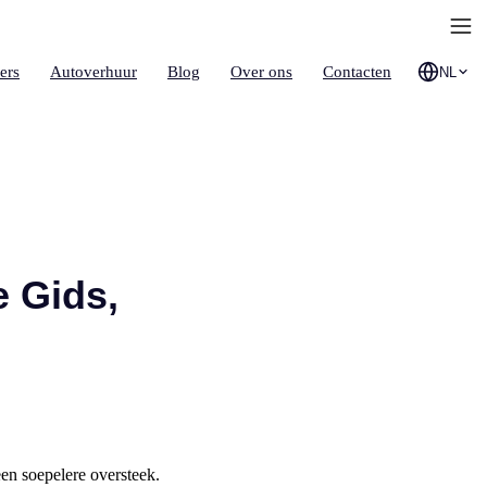
ers
Autoverhuur
Blog
Over ons
Contacten
NL
e Gids,
en soepelere oversteek.