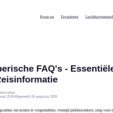
Koop nu
Ervaringen
Luchthaventransf
berische FAQ's - Essentiël
Reisinformatie
aisuradze
•
nuari 2026
Bijgewerkt 06 augustus 2026
pcabine om kosten te vergrendelen; vermijd piekbezoekers; zorg voor e