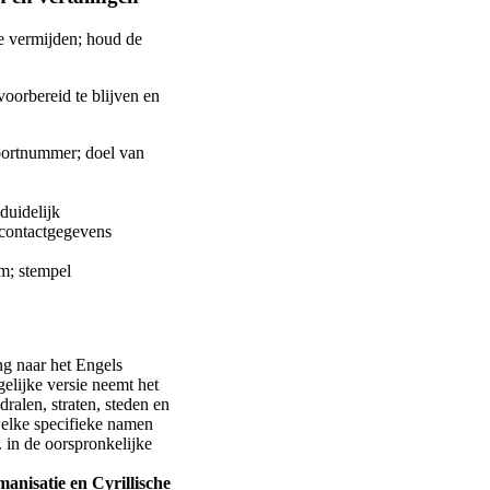
te vermijden; houd de
voorbereid te blijven en
oortnummer; doel van
duidelijk
; contactgegevens
um; stempel
ing naar het Engels
elijke versie neemt het
ralen, straten, steden en
welke specifieke namen
 in de oorspronkelijke
anisatie en Cyrillische