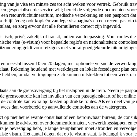
ng van je visa ten minste zes tot acht weken voor vertrek. Gebruik trav
 een gespecialiseerde service wilt; bereid de volgende documenten voor:
een retourvluchtitinerarium, medische verzekering en een paspoort dat
verblijf. Voeg ook kopieën van lege visapagina's en een recent pasfoto 
sulaat, en zorg ervoor dat alle formulieren correct zijn ingevuld.
istisch, privé, zakelijk of transit, indien van toepassing. Voor routes d
nische visa (e-visum) voor bepaalde regio's en nationaliteiten; controlee
tzondering geldt voor reizigers met vooraf goedgekeurde uitnodigingen
ren meestal tussen 10 en 20 dagen, met optionele versnelde verwerking 
sulaat. Rekening houdend met werkdagen en lokale feestdagen; plan o
e hebben, omdat vertragingen zich kunnen uitstrekken tot een week of m
aats aan de grensovergang bij het instappen in de trein. Neem je paspoo
de grenscontrole kan het invullen van een passagierskaart of het onlin
de controle kan extra tijd kosten op drukke routes. Als een deel van je 
, wees dan voorbereid op aanvullende controles aan de watergrens.
ct op met het relevante consulaat of een betrouwbaar bureau; de consu
kunnen je adviseren over documentformaten, verwerkingsstappen en ev
dra je bevestiging hebt, je lange treinplannen moet afronden en vervolg
ste visum. Het aantal dagen dat op je visum staat, is belangrijk voor j