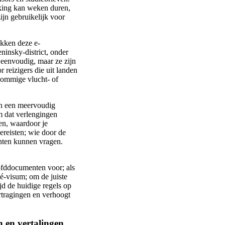
rking kan weken duren,
ijn gebruikelijk voor
ekken deze e-
ninsky-district, onder
 eenvoudig, maar ze zijn
r reizigers die uit landen
sommige vlucht- of
an een meervoudig
m dat verlengingen
en, waardoor je
vereisten; wie door de
enten kunnen vragen.
oofddocumenten voor; als
vé-visum; om de juiste
ijd de huidige regels op
ertragingen en verhoogt
n en vertalingen