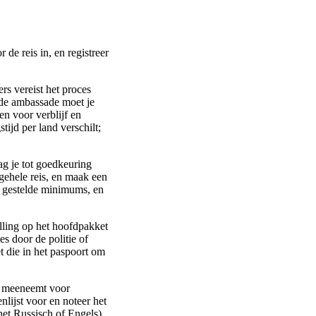
de reis in, en registreer
s vereist het proces
 de ambassade moet je
en voor verblijf en
ijd per land verschilt;
ag je tot goedkeuring
 gehele reis, en maak een
e gestelde minimums, en
ulling op het hoofdpakket
s door de politie of
 die in het paspoort om
ld meeneemt voor
lijst voor en noteer het
 het Russisch of Engels)