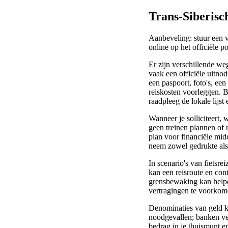
Trans-Siberisc
Aanbeveling: stuur een v
online op het officiële p
Er zijn verschillende we
vaak een officiële uitno
een paspoort, foto's, ee
reiskosten voorleggen. B
raadpleeg de lokale lijs
Wanneer je solliciteert,
geen treinen plannen of 
plan voor financiële mid
neem zowel gedrukte als
In scenario's van fietsr
kan een reisroute en con
grensbewaking kan helpe
vertragingen te voorkome
Denominaties van geld k
noodgevallen; banken ver
bedrag in je thuismunt en