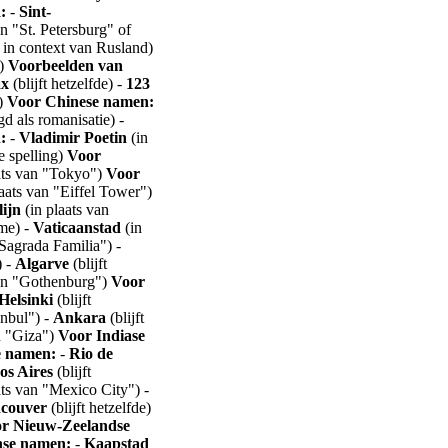
:
-
Sint-
an "St. Petersburg" of
r in context van Rusland)
a)
Voorbeelden van
ax
(blijft hetzelfde) -
123
e)
Voor Chinese namen:
d als romanisatie) -
:
-
Vladimir Poetin
(in
e spelling)
Voor
ats van "Tokyo")
Voor
aats van "Eiffel Tower")
lijn
(in plaats van
ome) -
Vaticaanstad
(in
Sagrada Familia") -
) -
Algarve
(blijft
van "Gothenburg")
Voor
Helsinki
(blijft
anbul") -
Ankara
(blijft
n "Giza")
Voor Indiase
e namen:
-
Rio de
os Aires
(blijft
ats van "Mexico City") -
couver
(blijft hetzelfde)
r Nieuw-Zeelandse
nse namen:
-
Kaapstad