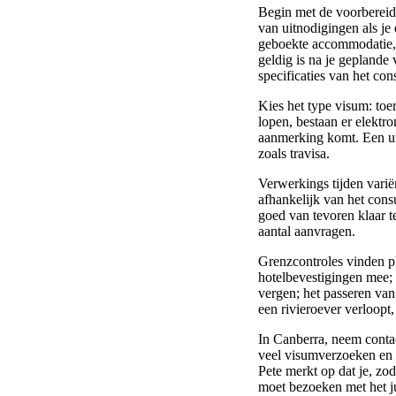
Begin met de voorbereidi
van uitnodigingen als je
geboekte accommodatie, 
geldig is na je geplande 
specificaties van het con
Kies het type visum: toer
lopen, bestaan er elektro
aanmerking komt. Een ui
zoals travisa.
Verwerkings tijden varië
afhankelijk van het con
goed van tevoren klaar t
aantal aanvragen.
Grenzcontroles vinden pl
hotelbevestigingen mee; 
vergen; het passeren van 
een rivieroever verloopt
In Canberra, neem conta
veel visumverzoeken en 
Pete merkt op dat je, zo
moet bezoeken met het jui