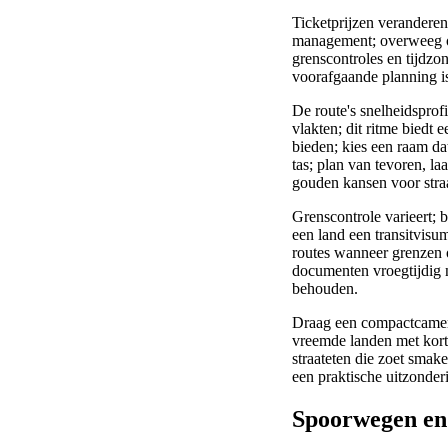
Ticketprijzen veranderen
management; overweeg o
grenscontroles en tijdzo
voorafgaande planning is 
De route's snelheidsprof
vlakten; dit ritme biedt
bieden; kies een raam da
tas; plan van tevoren, laa
gouden kansen voor stra
Grenscontrole varieert; 
een land een transitvisum
routes wanneer grenzen o
documenten vroegtijdig n
behouden.
Draag een compactcamera
vreemde landen met korte 
straateten die zoet smak
een praktische uitzonderi
Spoorwegen en 