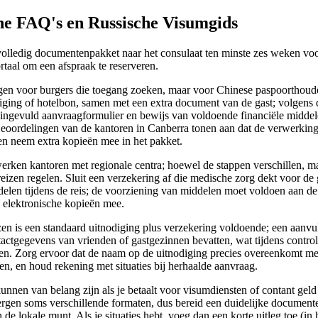
he FAQ's en Russische Visumgids
olledig documentenpakket naar het consulaat ten minste zes weken voor 
ortaal om een afspraak te reserveren.
gen voor burgers die toegang zoeken, maar voor Chinese paspoorthouder
diging of hotelbon, samen met een extra document van de gast; volgens
n ingevuld aanvraagformulier en bewijs van voldoende financiële middel
eoordelingen van de kantoren in Canberra tonen aan dat de verwerkingst
t en neem extra kopieën mee in het pakket.
 werken kantoren met regionale centra; hoewel de stappen verschillen, m
reizen regelen. Sluit een verzekering af die medische zorg dekt voor de
delen tijdens de reis; de voorziening van middelen moet voldoen aan d
 elektronische kopieën mee.
eizen is een standaard uitnodiging plus verzekering voldoende; een aanv
tactgegevens van vrienden of gastgezinnen bevatten, wat tijdens controle
n. Zorg ervoor dat de naam op de uitnodiging precies overeenkomt met
n, en houd rekening met situaties bij herhaalde aanvraag.
unnen van belang zijn als je betaalt voor visumdiensten of contant ge
gen soms verschillende formaten, dus bereid een duidelijke documenten
 de lokale munt. Als je situaties hebt, voeg dan een korte uitleg toe (in