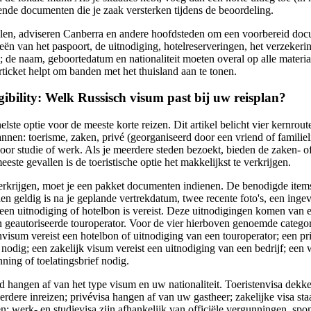
nde documenten die je zaak versterken tijdens de beoordeling.
llen, adviseren Canberra en andere hoofdsteden om een voorbereid doc
ën van het paspoort, de uitnodiging, hotelreserveringen, het verzeker
e; de naam, geboortedatum en nationaliteit moeten overal op alle mater
ticket helpt om banden met het thuisland aan te tonen.
gibility: Welk Russisch visum past bij uw reisplan?
elste optie voor de meeste korte reizen. Dit artikel belicht vier kernrout
nen: toerisme, zaken, privé (georganiseerd door een vriend of familiel
oor studie of werk. Als je meerdere steden bezoekt, bieden de zaken- o
e meeste gevallen is de toeristische optie het makkelijkst te verkrijgen.
verkrijgen, moet je een pakket documenten indienen. De benodigde item
en geldig is na je geplande vertrekdatum, twee recente foto's, een ing
een uitnodiging of hotelbon is vereist. Deze uitnodigingen komen van e
en geautoriseerde touroperator. Voor de vier hierboven genoemde categor
envisum vereist een hotelbon of uitnodiging van een touroperator; een p
 nodig; een zakelijk visum vereist een uitnodiging van een bedrijf; een
nning of toelatingsbrief nodig.
 hangen af van het type visum en uw nationaliteit. Toeristenvisa dekke
erdere inreizen; privévisa hangen af van uw gastheer; zakelijke visa sta
n; werk- en studievisa zijn afhankelijk van officiële vergunningen, spo