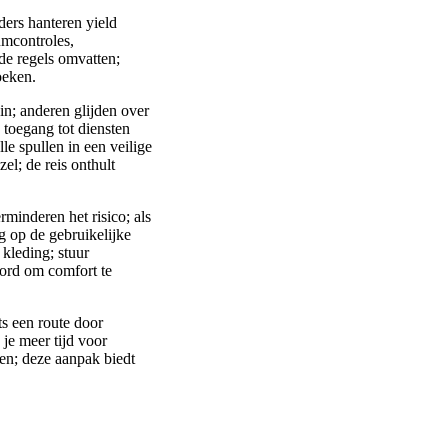
ders hanteren yield
mcontroles,
nde regels omvatten;
oeken.
in; anderen glijden over
 toegang tot diensten
e spullen in een veilige
zel; de reis onthult
minderen het risico; als
ng op de gebruikelijke
kleding; stuur
oord om comfort te
s een route door
 je meer tijd voor
sen; deze aanpak biedt