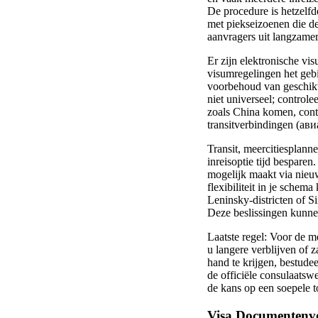
De procedure is hetzelf
met piekseizoenen die de
aanvragers uit langzamer
Er zijn elektronische vi
visumregelingen het gebi
voorbehoud van geschikth
niet universeel; controle
zoals China komen, contr
transitverbindingen (ави
Transit, meercitiesplann
inreisoptie tijd bespare
mogelijk maakt via nieuw
flexibiliteit in je schem
Leninsky-districten of S
Deze beslissingen kunnen
Laatste regel: Voor de m
u langere verblijven of 
hand te krijgen, bestudee
de officiële consulaatsw
de kans op een soepele 
Visa Documentenvoo