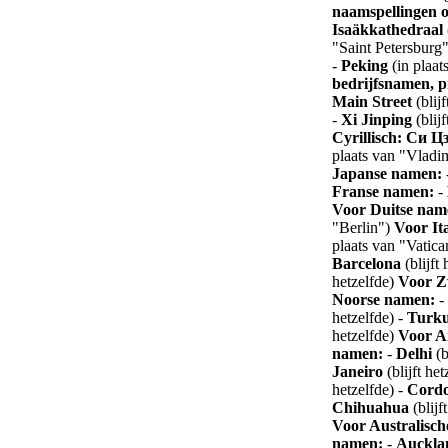
naamspellingen 
Isaäkkathedraal
"Saint Petersburg"
-
Peking
(in plaat
bedrijfsnamen, pr
Main Street
(blijf
-
Xi Jinping
(blij
Cyrillisch: Си 
plaats van "Vladim
Japanse namen:
Franse namen:
-
Voor Duitse nam
"Berlin")
Voor It
plaats van "Vatic
Barcelona
(blijft
hetzelfde)
Voor Z
Noorse namen:
-
hetzelfde) -
Turk
hetzelfde)
Voor A
namen:
-
Delhi
(b
Janeiro
(blijft het
hetzelfde) -
Cord
Chihuahua
(blijf
Voor Australisc
namen:
-
Auckla