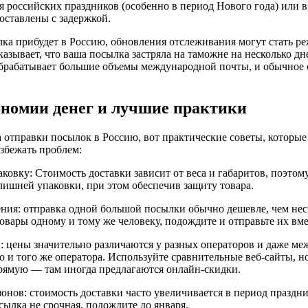
я российских праздников (особенно в период Нового года) или 
оставлены с задержкой.
ка прибудет в Россию, обновления отслеживания могут стать ре
азывает, что ваша посылка застряла на таможне на несколько д
брабатывает большие объемы международной почты, и обычное
ономии денег и лучшие практики
а отправки посылок в Россию, вот практические советы, которые
избежать проблем:
овку: Стоимость доставки зависит от веса и габаритов, поэтому
лишней упаковки, при этом обеспечив защиту товара.
ния: отправка одной большой посылки обычно дешевле, чем нес
овары одному и тому же человеку, подождите и отправьте их вме
: цены значительно различаются у разных операторов и даже м
 и того же оператора. Используйте сравнительные веб-сайты, н
рямую — там иногда предлагаются онлайн-скидки.
онов: стоимость доставки часто увеличивается в период праздни
сылка не срочная, подождите до января.