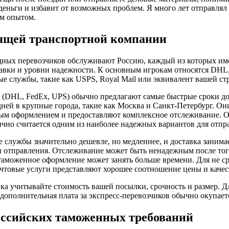
 деньги и избавит от возможных проблем. Я много лет отправлял
им опытом.
ящей транспортной компании
ных перевозчиков обслуживают Россию, каждый из которых им
тавки и уровни надежности. К основным игрокам относятся DHL,
е службы, такие как USPS, Royal Mail или эквивалент вашей ст
 (DHL, FedEx, UPS) обычно предлагают самые быстрые сроки д
дней в крупные города, такие как Москва и Санкт-Петербург. О
м оформлением и предоставляют комплексное отслеживание. О
ычно считается одним из наиболее надежных вариантов для отпр
службы значительно дешевле, но медленнее, и доставка занимает
ы отправления. Отслеживание может быть ненадежным после тог
 таможенное оформление может занять больше времени. Для не с
чтовые услуги представляют хорошее соотношение цены и качес
ка учитывайте стоимость вашей посылки, срочность и размер. 
дополнительная плата за экспресс-перевозчиков обычно окупает
ссийских таможенных требований