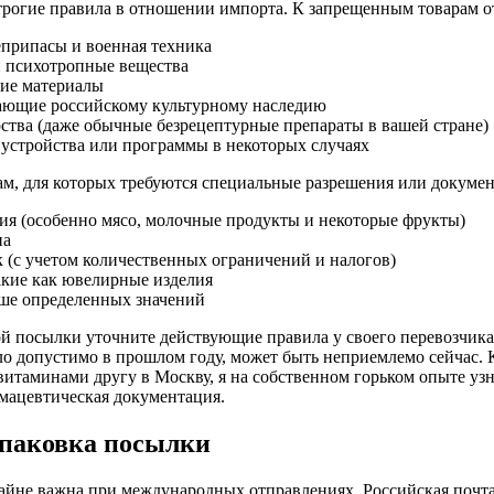
трогие правила в отношении импорта. К запрещенным товарам о
припасы и военная техника
и психотропные вещества
ие материалы
ающие российскому культурному наследию
ства (даже обычные безрецептурные препараты в вашей стране)
устройства или программы в некоторых случаях
м, для которых требуются специальные разрешения или документ
я (особенно мясо, молочные продукты и некоторые фрукты)
на
к (с учетом количественных ограничений и налогов)
кие как ювелирные изделия
ше определенных значений
й посылки уточните действующие правила у своего перевозчика
ыло допустимо в прошлом году, может быть неприемлемо сейчас. 
итаминами другу в Москву, я на собственном горьком опыте узн
рмацевтическая документация.
паковка посылки
айне важна при международных отправлениях. Российская почта