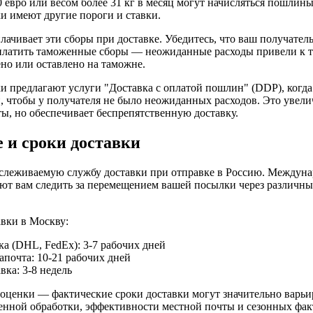
 евро или весом более 31 кг в месяц могут начисляться пошлин
и имеют другие пороги и ставки.
ачивает эти сборы при доставке. Убедитесь, что ваш получатель 
платить таможенные сборы — неожиданные расходы привели к т
но или оставлено на таможне.
и предлагают услуги "Доставка с оплатой пошлин" (DDP), когда
, чтобы у получателя не было неожиданных расходов. Это увели
ы, но обеспечивает беспрепятственную доставку.
 и сроки доставки
тслеживаемую службу доставки при отправке в Россию. Междун
ют вам следить за перемещением вашей посылки через различны
вки в Москву:
ка (DHL, FedEx): 3-7 рабочих дней
апочта: 10-21 рабочих дней
вка: 3-8 недель
оценки — фактические сроки доставки могут значительно варьи
енной обработки, эффективности местной почты и сезонных фак