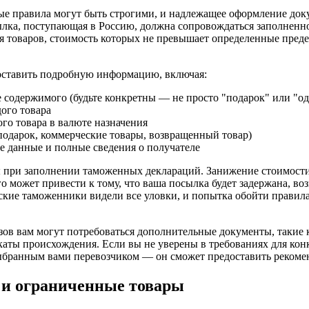
е правила могут быть строгими, и надлежащее оформление док
ылка, поступающая в Россию, должна сопровождаться заполнен
я товаров, стоимость которых не превышает определенные преде
оставить подробную информацию, включая:
 содержимого (будьте конкретны — не просто "подарок" или "од
ого товара
го товара в валюте назначения
подарок, коммерческие товары, возвращенный товар)
 данные и полные сведения о получателе
ы при заполнении таможенных деклараций. Занижение стоимости
 может привести к тому, что ваша посылка будет задержана, во
ские таможенники видели все уловки, и попытка обойти правила
зов вам могут потребоваться дополнительные документы, такие 
аты происхождения. Если вы не уверены в требованиях для кон
выбранным вами перевозчиком — он сможет предоставить рекоме
и ограниченные товары