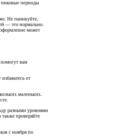
в пиковые периоды
же. Не паникуйте,
ней — это нормально.
 оформление может
 помогут вам
 избавьтесь от
кольких маленьких.
сте.
ежду разными уровнями
о также проверяйте
ков с ноября по