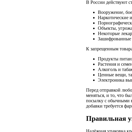
В России действуют с
Вооружение, бое
Наркотические 
Порнографическ
Объекты, угрож
Некоторые лекар
Зашифрованные 
К запрещенным товара
Продукты питани
Растения и семе
Алкоголь и таба
Ценные вещи, та
Электроника вы
Перед отправкой любо
меняться, и то, что б
посылку с обычными в
добавки требуется фа
Правильная у
Надёжная упаковка кр