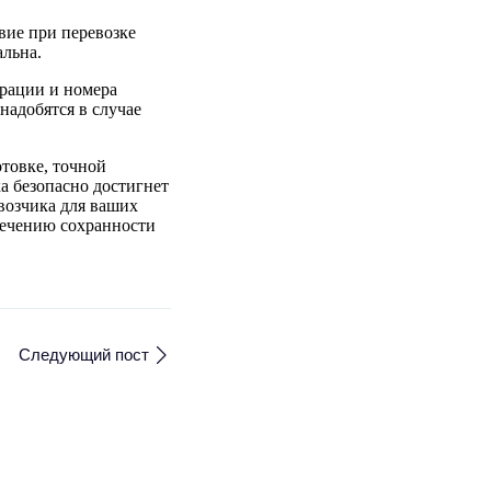
вие при перевозке
льна.
арации и номера
надобятся в случае
товке, точной
а безопасно достигнет
евозчика для ваших
печению сохранности
Следующий пост