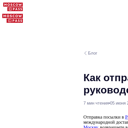
Блог
Как отп
руководс
7 мин чтения
05 июня 2
Отправка посылки в
Р
международной достав
Москву
, возвращаете 