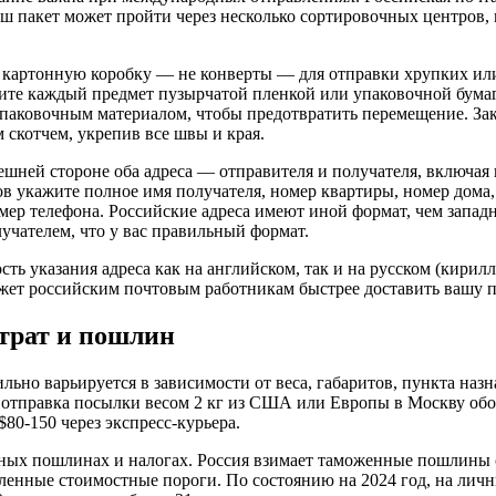
аш пакет может пройти через несколько сортировочных центров,
картонную коробку — не конверты — для отправки хрупких ил
те каждый предмет пузырчатой пленкой или упаковочной бумаг
упаковочным материалом, чтобы предотвратить перемещение. За
скотчем, укрепив все швы и края.
ешней стороне оба адреса — отправителя и получателя, включая
в укажите полное имя получателя, номер квартиры, номер дома, 
мер телефона. Российские адреса имеют иной формат, чем запад
учателем, что у вас правильный формат.
ть указания адреса как на английском, так и на русском (кирилл
ет российским почтовым работникам быстрее доставить вашу п
трат и пошлин
льно варьируется в зависимости от веса, габаритов, пункта назн
 отправка посылки весом 2 кг из США или Европы в Москву обой
80-150 через экспресс-курьера.
нных пошлинах и налогах. Россия взимает таможенные пошлины 
нные стоимостные пороги. По состоянию на 2024 год, на лич