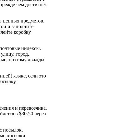
 прежде чем достигнет
и ценных предметов.
ой и заполните
клейте коробку
 почтовые индексы.
улицу, город,
ные, поэтому дважды
ицей) языке, если это
осылку.
ачения и перевозчика.
дется в $30-50 через
с посылок,
ные посылки