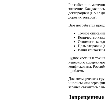
Российские таможенны
значение. Каждая пос
декларацией (CN22 дл
дорогих товаров).
Вам потребуется пред
Точное описание
Количество кажд
Стоимость каждо
Цель отправки (
Ваши контактные
Будьте честны и точн
неверного содержимого
конфискована. Россий
проблемы.
Для коммерческих гру
инвойсы или сертифик
заранее свяжитесь с 
Запрещенные 