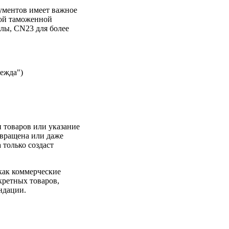
ументов имеет важное
ной таможенной
лы, CN23 для более
ежда")
 товаров или указание
звращена или даже
 только создаст
как коммерческие
кретных товаров,
ндации.