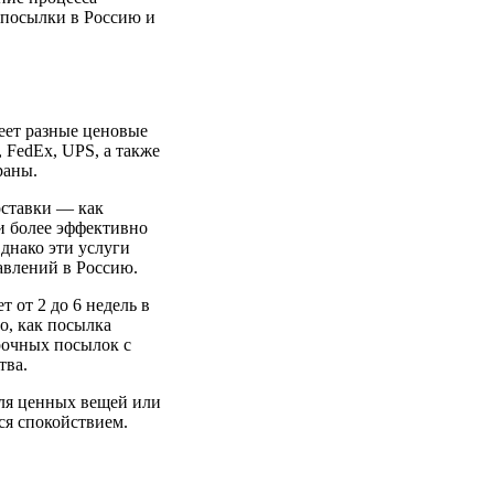
 посылки в Россию и
еет разные ценовые
 FedEx, UPS, а также
раны.
оставки — как
ни более эффективно
днако эти услуги
авлений в Россию.
 от 2 до 6 недель в
о, как посылка
рочных посылок с
тва.
Для ценных вещей или
ся спокойствием.