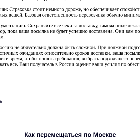
щи: Страховка стоит немного дороже, но обеспечивает спокойст
ых вещей. Базовая ответственность перевозчика обычно минима
кументацию: Сохраняйте все чеки за доставку, таможенные декл
ор, пока ваша посылка не будет успешно доставлена. Они вам по
м.
оссию не обязательно должна быть сложной. При должной подго
стичных ожиданиях относительно сроков доставки, ваша посылк
лите время, чтобы понять требования, выбрать подходящего пер
вать все. Ваш получатель в России оценит ваши усилия по обес
ь
Как перемещаться по Москве