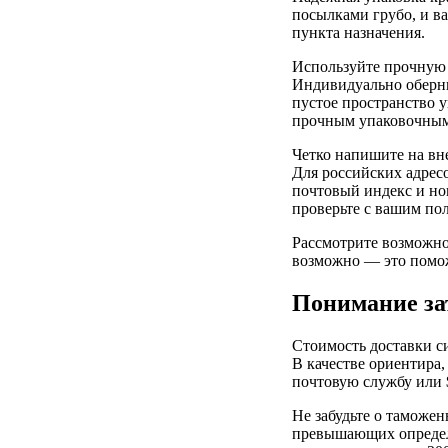
посылками грубо, и в
пункта назначения.
Используйте прочную 
Индивидуально оберни
пустое пространство 
прочным упаковочным 
Четко напишите на вн
Для российских адресо
почтовый индекс и но
проверьте с вашим пол
Рассмотрите возможнос
возможно — это помож
Понимание за
Стоимость доставки си
В качестве ориентира,
почтовую службу или $
Не забудьте о таможе
превышающих определе