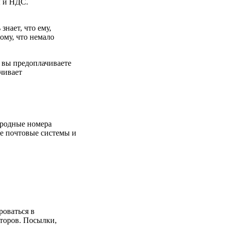
ы и НДС.
знает, что ему,
ому, что немало
 вы предоплачиваете
чивает
ародные номера
е почтовые системы и
роваться в
торов. Посылки,