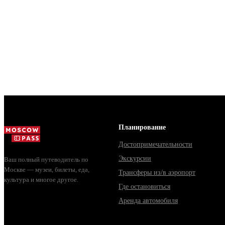
Планирование
Достопримечательности
Экскурсии
Ваш полный путеводитель по
Москве — музеи, билеты, еда,
Трансферы из/в аэропорт
культура и многое другое.
Где остановиться
Аренда автомобиля