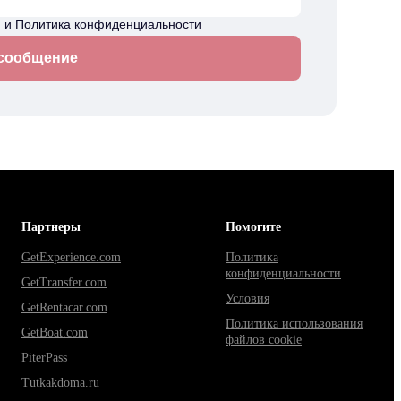
я
и
Политика конфиденциальности
 сообщение
Партнеры
Помогите
GetExperience.com
Политика
конфиденциальности
GetTransfer.com
Условия
GetRentacar.com
Политика использования
GetBoat.com
файлов cookie
PiterPass
Tutkakdoma.ru