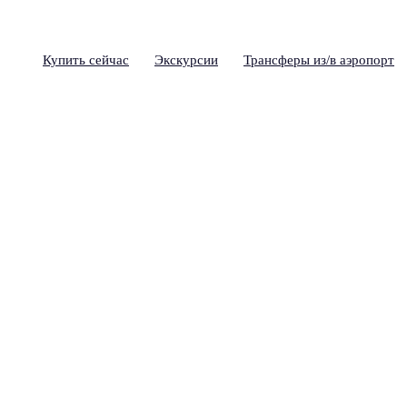
Купить сейчас
Экскурсии
Трансферы из/в аэропорт
scow Pass
правления, предложения,
 свяжитесь с партнером, у