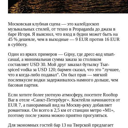
Московская клубная сцена — это калейдоскоп
музыкальных стилей, от техно в Propaganda до джаза в
баре Игоря. Я выяснил, что вход в будни может быть на
45 % дешевле, чем в выходные — 9 EUR против 16 EUR
в субботу.
Один из ярких примеров — Gipsy, где дресс-код smart-
casual, а минимальная сумма заказа за столиком
составляет USD 30. Мой друг заказал бутылку Tsar-
spiced vodka за USD 120; бармен сказал, что это "лучшее,
что я когда-либо подавал". Он был прав — мягкий
послевкусие водки задерживалось намного дольше, чем
басовая партия.
Если хотите более уютную атмосферу, посетите Rooftop
Bar в отеле «Санкт-Петербург». Коктейли начинаются от
EUR 7, а панорамный вид на Москву-реку добавляет
романтики. Он всего в 2,5 км от станции метро «М1»,
поэтому после ужина можно приятно прогуляться.
Для экономных гостей бар 13 на Тверской предлагает