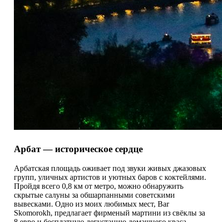
Арбат — историческое сердце
Арбатская площадь оживает под звуки живых джазовых
групп, уличных артистов и уютных баров с коктейлями.
Пройдя всего 0,8 км от метро, можно обнаружить
скрытые салуны за обшарпанными советскими
вывесками. Одно из моих любимых мест, Bar
Skomorokh, предлагает фирменый мартини из свёклы за
8 евро и бесплатную дегустацию домашнего кваса.