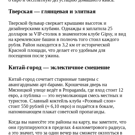
Тверская — глянцевая и элитная
Тверской бульвар сверкает крышами высоток и
дизайнерскими клубами. Однажды я заплатила 25
долларов за VIP-столик в знаменитом клубе Gipsy, и вид
на кремлевские башни в полночь того стоил каждого
рубля. Район находится в 3,2 км от исторической
Красной площади, что делает его удобным для
посещения после ужина.
Китай-город — эклектичное смешение
Китай-город сочетает старинные таверны с
авангардными арт-барами. Крошечная дверь на
Мясницкой улице ведёт в Propaganda, где вход стоит 12
евро, а публика — это неумолкающая смесь местных и
туристов. Славный коктейль клуба «Розовый слон»
стоит 550 рублей (≈ 6,10 евро) и подаётся в бокале,
напоминающем плакат советской пропаганды.
Когда вы нанесёте эти районы на карту, вы заметите, что
они группируются в пределах 4-километрового радиуса,
а это значит, что за один вечер вы сможете окунуться в