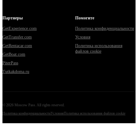
Партнеры
Помогите
GetExperience.com
Политика конфиденциальности
GetTransfer.com
Условия
GetRentacar.com
Политика использования
файлов cookie
GetBoat.com
PiterPass
Tutkakdoma.ru
©
2026
Moscow Pass
. All rights reserved.
Политика конфиденциальности
Условия
Политика использования файлов cookie