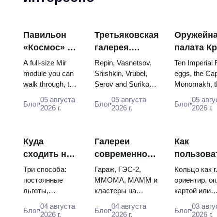
Павильон
Третьяковская
Оружейн
«Космос» на
галерея.
палата К
ВДНХ:
Шедевры:
яйца Фаб
A full-size Mir
Repin, Vasnetsov,
Ten Imperial
внутри
картины, ради
троны и
module you can
Shishkin, Vrubel,
eggs, the Cap
walk through, the
Serov and Surikov
Monomakh, t
самой
которых стоит
коронаци
Energia–Buran
— the works that
double throne
большой
строить
одеяния
05 августа
05 августа
05 авгу
Блог
Блог
Блог
model, scorched
stop people, where
boy tsars and
2026 г.
2026 г.
2026 г.
космической
планы
descent capsules
they hang, and why
coronation dr
выставки
and 120 pieces of
booking the...
Catherine...
России
flight...
Куда
Галереи
Как
сходить на
современного
пользова
искусство в
искусства в
метро Мо
Три способа:
Гараж, ГЭС-2,
Кольцо как 
Москве
Москве: где
схема, оп
постоянные
ММОМА, МАММ и
ориентир, о
льготы,
кластеры на
картой или
бесплатно
смотреть и
пересадк
бесплатные дни
Курской: цены,
«Тройкой»,
сколько стоит
04 августа
04 августа
03 авгу
Блог
Блог
Блог
и площадки со
часы, метро. Где
указатели п
2026 г.
2026 г.
2026 г.