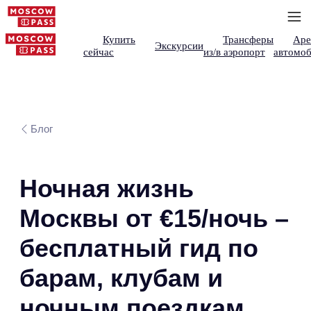
Купить
Трансферы
Аре
Экскурсии
сейчас
из/в аэропорт
автомоб
Блог
Ночная жизнь
Москвы от €15/ночь –
бесплатный гид по
барам, клубам и
ночным поездкам