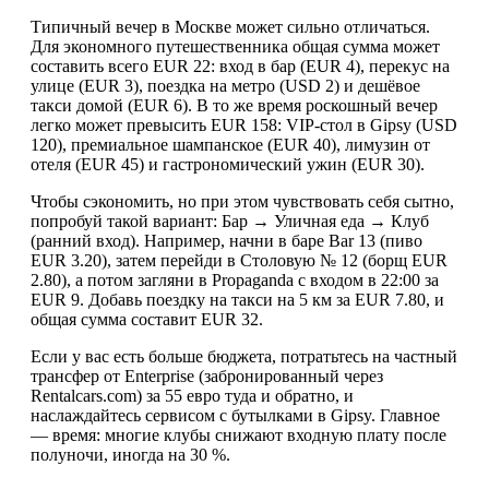
Типичный вечер в Москве может сильно отличаться.
Для экономного путешественника общая сумма может
составить всего EUR 22: вход в бар (EUR 4), перекус на
улице (EUR 3), поездка на метро (USD 2) и дешёвое
такси домой (EUR 6). В то же время роскошный вечер
легко может превысить EUR 158: VIP-стол в Gipsy (USD
120), премиальное шампанское (EUR 40), лимузин от
отеля (EUR 45) и гастрономический ужин (EUR 30).
Чтобы сэкономить, но при этом чувствовать себя сытно,
попробуй такой вариант: Бар → Уличная еда → Клуб
(ранний вход). Например, начни в баре Bar 13 (пиво
EUR 3.20), затем перейди в Столовую № 12 (борщ EUR
2.80), а потом загляни в Propaganda с входом в 22:00 за
EUR 9. Добавь поездку на такси на 5 км за EUR 7.80, и
общая сумма составит EUR 32.
Если у вас есть больше бюджета, потратьтесь на частный
трансфер от Enterprise (забронированный через
Rentalcars.com) за 55 евро туда и обратно, и
наслаждайтесь сервисом с бутылками в Gipsy. Главное
— время: многие клубы снижают входную плату после
полуночи, иногда на 30 %.