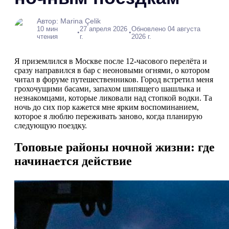
Автор: Marina Çelik
10 мин
27 апреля 2026
Обновлено 04 августа
•
•
чтения
г.
2026 г.
Я приземлился в Москве после 12-часового перелёта и
сразу направился в бар с неоновыми огнями, о котором
читал в форуме путешественников. Город встретил меня
грохочущими басами, запахом шипящего шашлыка и
незнакомцами, которые ликовали над стопкой водки. Та
ночь до сих пор кажется мне ярким воспоминанием,
которое я люблю переживать заново, когда планирую
следующую поездку.
Топовые районы ночной жизни: где
начинается действие