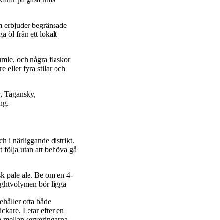
m erbjuder begränsade
 öl från ett lokalt
mle, och några flaskor
re eller fyra stilar och
y, Tagansky,
ng.
 i närliggande distrikt.
t följa utan att behöva gå
sk pale ale. Be om en 4-
lightvolymen bör ligga
ehåller ofta både
ckare. Letar efter en
ila mellan serveringarna.