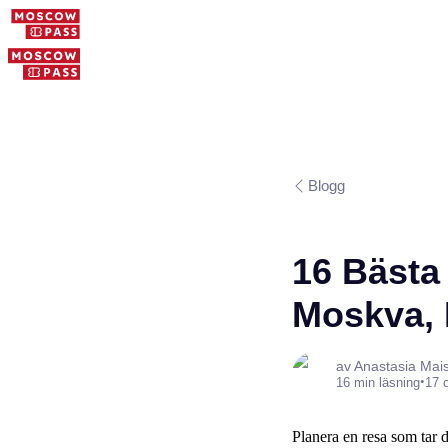
Blogg
16 Bästa 
Moskva, 
av Anastasia Mai
•
16 min läsning
17 
Planera en resa som tar 