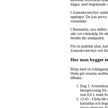
frågor, med begränsade 
I Zamoskvorechye samlas
upplagor. Du kan prova IP
varumärke.
I Basmanny, nya ställen
står i en vitrinskåp för at
bredda din smakpalett.
För en praktisk plan, ka
Zamoskvorechye och Basm
Hur man bygger en
Börja med en tvådagarspl
Detta gör resorna snabba,
tillbaka.
Dag 1: Arsenalnoje
biersprovning för 
runt 0,6 L totalt f
13:45 - Flytta til
kärnstilar och beg
terrassalternativ fö