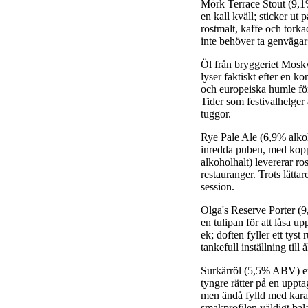
Mörk Terrace Stout (9,1%
en kall kväll; sticker u
rostmalt, kaffe och torka
inte behöver ta genvägar 
Öl från bryggeriet Moskv
lyser faktiskt efter en 
och europeiska humle för
Tider som festivalhelger 
tuggor.
Rye Pale Ale (6,9% alkoh
inredda puben, med koppa
alkoholhalt) levererar r
restauranger. Trots lätt
session.
Olga's Reserve Porter (9,
en tulipan för att låsa u
ek; doften fyller ett tys
tankefull inställning till
Surkärröl (5,5% ABV) erb
tyngre rätter på en uppt
men ändå fylld med karakt
smakprofilen väldigt bala