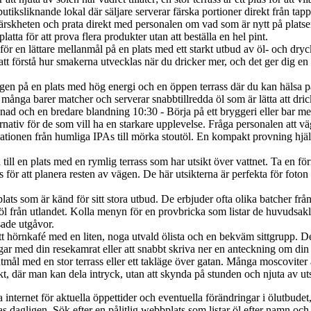
utiksliknande lokal där säljare serverar färska portioner direkt från tap
färskheten och prata direkt med personalen om vad som är nytt på plats
platta för att prova flera produkter utan att beställa en hel pint.
l för en lättare mellanmål på en plats med ett starkt utbud av öl- och dr
 att förstå hur smakerna utvecklas när du dricker mer, och det ger dig en
agen på en plats med hög energi och en öppen terrass där du kan hälsa
r många barer matcher och serverar snabbtillredda öl som är lätta att dri
ad och en bredare blandning 10:30 - Börja på ett bryggeri eller bar m
rnativ för de som vill ha en starkare upplevelse. Fråga personalen att väg
ationen från humliga IPAs till mörka stoutöl. En kompakt provning hjäl
till en plats med en rymlig terrass som har utsikt över vattnet. Ta en 
för att planera resten av vägen. De här utsikterna är perfekta för foto
lats som är känd för sitt stora utbud. De erbjuder ofta olika batcher frå
stöl från utlandet. Kolla menyn för en provbricka som listar de huvudsakl
sade utgåvor.
t hörnkafé med en liten, noga utvald ölista och en bekväm sittgrupp. Det ä
r med din resekamrat eller att snabbt skriva ner en anteckning om din fav
lutmål med en stor terrass eller ett takläge över gatan. Många moscovite
kt, där man kan dela intryck, utan att skynda på stunden och njuta av ut
ra internet för aktuella öppettider och eventuella förändringar i ölutbudet
 dagligen. Sök efter en pålitlig webbplats som listar öl efter namn och 