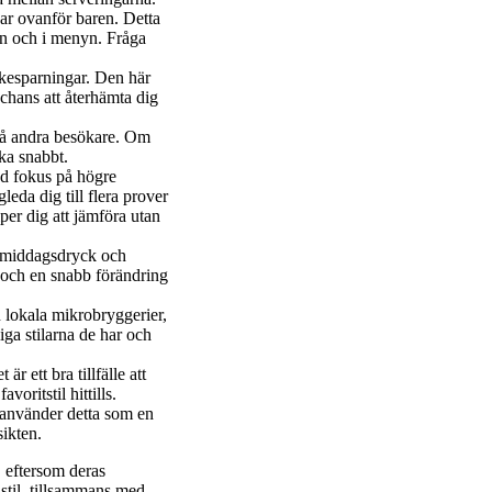
par ovanför baren. Detta
en och i menyn. Fråga
yckesparningar. Den här
 chans att återhämta dig
 på andra besökare. Om
cka snabbt.
ed fokus på högre
leda dig till flera prover
per dig att jämföra utan
förmiddagsdryck och
n och en snabb förändring
n lokala mikrobryggerier,
iga stilarna de har och
r ett bra tillfälle att
oritstil hittills.
r använder detta som en
sikten.
, eftersom deras
stil, tillsammans med