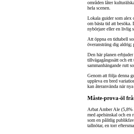
områden låter kulturälska
hela scenen.
Lokala guider som alex o
om bästa tid att besöka. 
nybörjare eller en livlig 
Att öppna en tidtabell so
överansträng dig aldrig; p
Den här planen erbjuder 
tillvägagångssätt och et
sammanhängande rutt som
Genom att följa denna g
uppleva en bred variation
kan återanvända när nya s
Måste-prova-öl fr
Arbat Amber Ale (5,8% a
med apelsinskal och en r
som en pålitlig publikfa
tallnötar, en torr efters