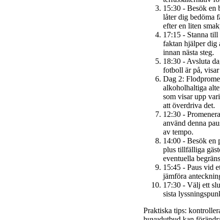
15:30 - Besök en b
låter dig bedöma 
efter en liten smak
17:15 - Stanna til
faktan hjälper dig
innan nästa steg.
18:30 - Avsluta d
fotboll är på, visa
Dag 2: Flodpromen
alkoholhaltiga alte
som visar upp vari
att överdriva det.
12:30 - Promenera 
använd denna paus 
av tempo.
14:00 - Besök en p
plus tillfälliga gä
eventuella begrän
15:45 - Paus vid et
jämföra anteckninga
17:30 - Välj ett s
sista lyssningspun
Praktiska tips: kontrolle
huvudutbud kan förändras