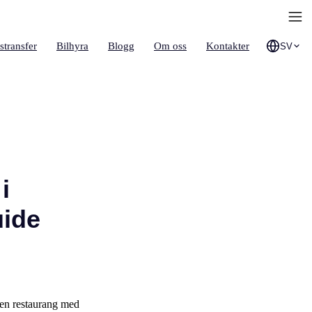
stransfer
Bilhyra
Blogg
Om oss
Kontakter
SV
i
uide
 en restaurang med