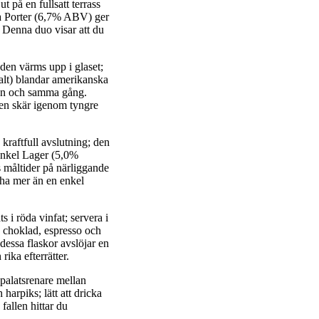
på en fullsatt terrass
ka Porter (6,7% ABV) ger
. Denna duo visar att du
den värms upp i glaset;
halt) blandar amerikanska
å en och samma gång.
 den skär igenom tyngre
raftfull avslutning; den
Dunkel Lager (5,0%
s måltider på närliggande
 ha mer än en enkel
 i röda vinfat; servera i
ed choklad, espresso och
 dessa flaskor avslöjar en
rika efterrätter.
 palatsrenare mellan
arpiks; lätt att dricka
fallen hittar du