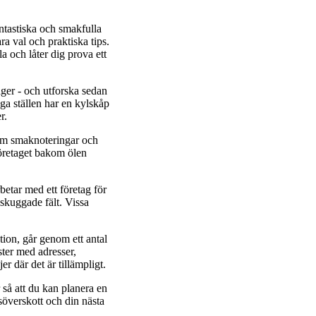
ntastiska och smakfulla
a val och praktiska tips.
a och låter dig prova ett
ager - och utforska sedan
ga ställen har en kylskåp
r.
nom smaknoteringar och
företaget bakom ölen
etar med ett företag för
lskuggade fält. Vissa
tion, går genom ett antal
ster med adresser,
r där det är tillämpligt.
 så att du kan planera en
söverskott och din nästa