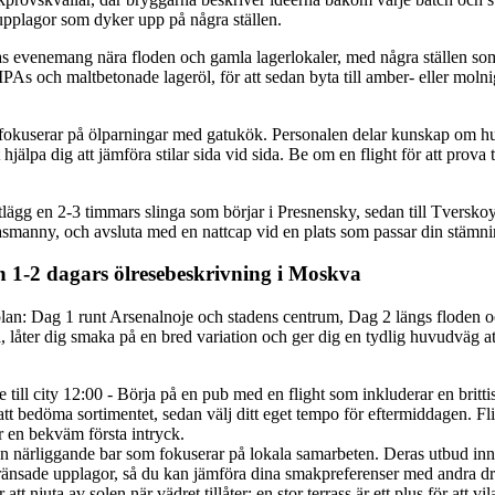
upplagor som dyker upp på några ställen.
 evenemang nära floden och gamla lagerlokaler, med några ställen so
As och maltbetonade lageröl, för att sedan byta till amber- eller molniga
 fokuserar på ölparningar med gatukök. Personalen delar kunskap om hu
t hjälpa dig att jämföra stilar sida vid sida. Be om en flight för att prova t
rtlägg en 2-3 timmars slinga som börjar i Presnensky, sedan till Tversko
anny, och avsluta med en nattcap vid en plats som passar din stämni
 1-2 dagars ölresebeskrivning i Moskva
an: Dag 1 runt Arsenalnoje och stadens centrum, Dag 2 längs floden och
 låter dig smaka på en bred variation och ger dig en tydlig huvudväg at
 till city 12:00 - Börja på en pub med en flight som inkluderar en britti
att bedöma sortimentet, sedan välj ditt eget tempo för eftermiddagen. F
ör en bekväm första intryck.
l en närliggande bar som fokuserar på lokala samarbeten. Deras utbud inn
ränsade upplagor, så du kan jämföra dina smakpreferenser med andra dri
r att njuta av solen när vädret tillåter; en stor terrass är ett plus för att v