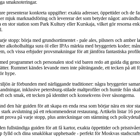
liga smaknoteringar.
re presenterar konkreta uppgifter: exakta adresser, öppettider och de fa
ker mjuk marknadsföring och levererar det som betyder något: användbar
 en stor station som Park Kultury eller Kurskaja, vilket gör resorna enkl
l.
rje stopp: börja med grundsortimentet - pale ales, pilsners och amber l
ter alkoholhaltiga sura öl eller IPAs märkta med bryggeriets koder; mån
em, och vissa erbjuder provsmakningar för att jämföra fantastiska profile
la med programmet och personalen stod vid baren redo att guida dig ge
ätter. Rummet kändes levande men inte påträngande, ett tecken på att 
ör hype.
ljön är förbunden med närliggande traditioner: några bryggerier samarb
landningar, inklusive petersburg-stilade maltprofiler och humle från ska
doft och smak, ett tecken på identitet och konsekvens över säsongerna.
änd den här guiden för att skapa en enda resa som börjar nära en stor sta
 stark avslutning på ett rekommenderat restaurang. Artikeln listar 16 po
att prova på varje stopp, plus anteckningar om stämning och policydetalje
en fullständiga guiden för att få kartor, exakta öppettider och prisnivåer
åp fylld och dina smaklökar upphetsade - perfekt för Moskvas stadscraft