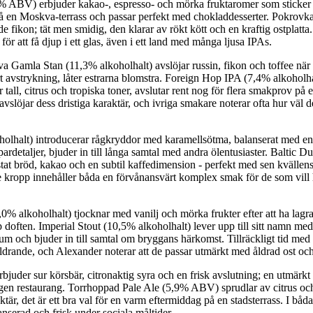
 ABV) erbjuder kakao-, espresso- och mörka fruktaromer som sticker ut 
t på en Moskva-terrass och passar perfekt med chokladdesserter. Pokrov
de fikon; tät men smidig, den klarar av rökt kött och en kraftig ostplatta
för att få djup i ett glas, även i ett land med många ljusa IPAs.
a Gamla Stan (11,3% alkoholhalt) avslöjar russin, fikon och toffee när 
kort avstrykning, låter estrarna blomstra. Foreign Hop IPA (7,4% alkohol
 tall, citrus och tropiska toner, avslutar rent nog för flera smakprov p
avslöjar dess dristiga karaktär, och ivriga smakare noterar ofta hur väl
olhalt) introducerar rågkryddor med karamellsötma, balanserat med en k
rdetaljer, bjuder in till långa samtal med andra ölentusiaster. Baltic 
ostat bröd, kakao och en subtil kaffedimension - perfekt med sen kvällen
are kropp innehåller båda en förvånansvärt komplex smak för de som vill
0% alkoholhalt) tjocknar med vanilj och mörka frukter efter att ha lagrats
pp doften. Imperial Stout (10,5% alkoholhalt) lever upp till sitt namn m
t rum och bjuder in till samtal om bryggans härkomst. Tillräckligt tid med
 åldrande, och Alexander noterar att de passar utmärkt med åldrad ost och 
juder sur körsbär, citronaktig syra och en frisk avslutning; en utmärkt
agen restaurang. Torrhoppad Pale Ale (5,9% ABV) sprudlar av citrus och h
är, det är ett bra val för en varm eftermiddag på en stadsterrass. I båda 
nserad och frisk under sociala måltider.