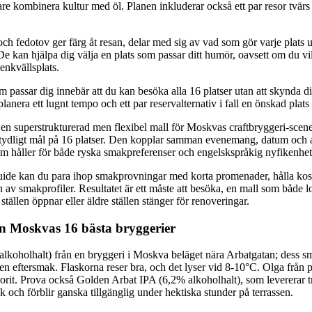
re kombinera kultur med öl. Planen inkluderar också ett par resor tvärs 
ch fedotov ger färg åt resan, delar med sig av vad som gör varje plats 
De kan hjälpa dig välja en plats som passar ditt humör, oavsett om du vil
senkvällsplats.
m passar dig innebär att du kan besöka alla 16 platser utan att skynda d
lanera ett lugnt tempo och ett par reservalternativ i fall en önskad plats
en superstrukturerad men flexibel mall för Moskvas craftbryggeri-scene
t tydligt mål på 16 platser. Den kopplar samman evenemang, datum och at
 håller för både ryska smakpreferenser och engelskspråkig nyfikenhet
uide kan du para ihop smakprovningar med korta promenader, hålla kos
 av smakprofiler. Resultatet är ett måste att besöka, en mall som både l
tällen öppnar eller äldre ställen stänger för renoveringar.
ån Moskvas 16 bästa bryggerier
lkoholhalt) från en bryggeri i Moskva beläget nära Arbatgatan; dess s
en eftersmak. Flaskorna reser bra, och det lyser vid 8-10°C. Olga från
vorit. Prova också Golden Arbat IPA (6,2% alkoholhalt), som levererar t
mak och förblir ganska tillgänglig under hektiska stunder på terrassen.