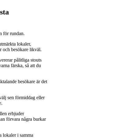
sta
n för rundan.
tmärkta lokaler,
r och besökare likväl.
rerar pålitliga stouts
arna färska, så att du
ysktalande besökare är det
älj sen förmiddag eller
e.
llen erbjuder
kan förvara några burkar
ga lokaler i samma