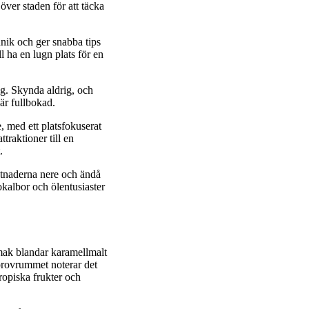
över staden för att täcka
unik och ger snabba tips
l ha en lugn plats för en
ig. Skynda aldrig, och
 är fullbokad.
, med ett platsfokuserat
traktioner till en
.
tnaderna nere och ändå
okalbor och ölentusiaster
mak blandar karamellmalt
 provrummet noterar det
ropiska frukter och