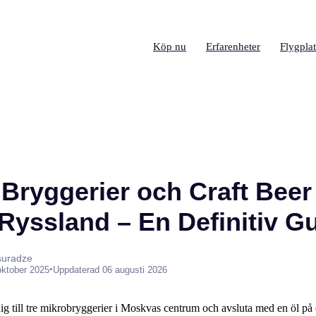
Köp nu
Erfarenheter
Flygplat
Bryggerier och Craft Beer 
Ryssland – En Definitiv G
suradze
•
oktober 2025
Uppdaterad 06 augusti 2026
dig till tre mikrobryggerier i Moskvas centrum och avsluta med en öl på