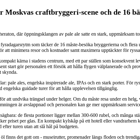
ör Moskvas craftbryggeri-scene och de 16 bä
heraton, där öppningsklangen av pale ale satte en stark, uppmärksam to
fyradagarsrytm som täcker de 16 måste-besöka bryggerierna och flera u
för att minimera resor och kostnader samt maximera upptäckter för ryssa
kompakt kärna i stadens centrum, med ett par ställen som konsekvent leve
ent start gör personalen ett försök att hålla flygen välplanerade och prov
tt skynda.
ilar: pale ales, engelska inspirerade ale, IPAs och en stark porter. För r
ed engelska guidade turer för att hålla upplevelsen tillgänglig.
ör att undvika trängsel under helger. Om du måste resa under en helg, v
stämningen är avslappnad och personalen kan ge mer uppmärksam servic
tsägbara: de flesta portioner ligger mellan 300-600 rubel, och många stä
r priset per glas. En kompakt kylskåp på ett hotell eller vandrarhem 
 efter turen utan att slå hål på budgeten.
n öl finns det gott om - museirutter, promenader längs floden och trendi