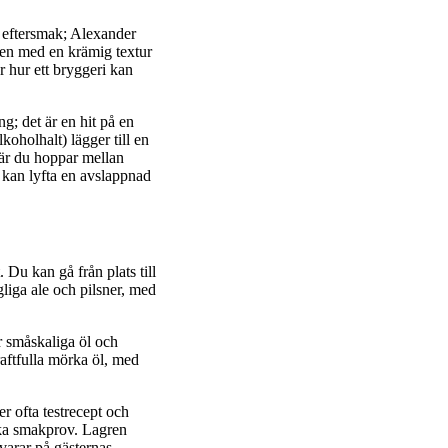
 eftersmak; Alexander
ten med en krämig textur
r hur ett bryggeri kan
g; det är en hit på en
koholhalt) lägger till en
när du hoppar mellan
 kan lyfta en avslappnad
 Du kan gå från plats till
gliga ale och pilsner, med
er småskaliga öl och
aftfulla mörka öl, med
r ofta testrecept och
lika smakprov. Lagren
varar på gästernas