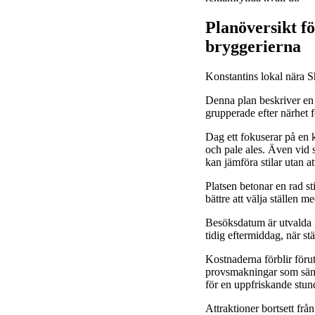
Planöversikt f
bryggerierna
Konstantins lokal nära S
Denna plan beskriver en 
grupperade efter närhet 
Dag ett fokuserar på en 
och pale ales. Även vid s
kan jämföra stilar utan a
Platsen betonar en rad st
bättre att välja ställen m
Besöksdatum är utvalda f
tidig eftermiddag, när 
Kostnaderna förblir föru
provsmakningar som sänke
för en uppfriskande stund
Attraktioner bortsett frå