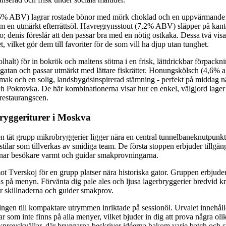
9,5% ABV) lagrar rostade bönor med mörk choklad och en uppvärmande
som en utmärkt efterrättsöl. Havregrynsstout (7,2% ABV) släpper på kan
; denis föreslår att den passar bra med en nötig ostkaka. Dessa två visa
t, vilket gör dem till favoriter för de som vill ha djup utan tunghet.
alt) för in bokrök och maltens sötma i en frisk, lättdrickbar förpacknin
sgatan och passar utmärkt med lättare fiskrätter. Honungskölsch (4,6% al
smak och en solig, landsbygdsinspirerad stämning - perfekt på middag 
ch Pokrovka. De här kombinationerna visar hur en enkel, välgjord lager
 restaurangscen.
bryggeriturer i Moskva
n tät grupp mikrobryggerier ligger nära en central tunnelbaneknutpunkt.
stilar som tillverkas av smidiga team. De första stoppen erbjuder tillgän
nar besökare varmt och guidar smakprovningarna.
 mot Tverskoj för en grupp platser nära historiska gator. Gruppen erbjud
 på menyn. Förvänta dig pale ales och ljusa lagerbryggerier bredvid kr
r skillnaderna och guider smakprov.
ingen till kompaktare utrymmen inriktade på sessionöl. Urvalet innehålle
ar som inte finns på alla menyer, vilket bjuder in dig att prova några o
provskvällar, där bryggarna beskriver idéerna bakom varje batch och s