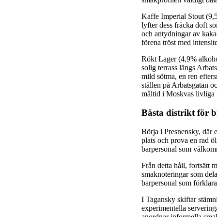
Kaffe Imperial Stout (
lyfter dess fräcka doft 
och antydningar av kakao
förena tröst med intensite
Rökt Lager (4,9% alkoholh
solig terrass längs Arbat
mild sötma, en ren efter
ställen på Arbatsgatan o
måltid i Moskvas livliga
Bästa distrikt för 
Börja i Presnensky, där e
plats och prova en rad öl
barpersonal som välkom
Från detta håll, fortsätt
smaknoteringar som delas
barpersonal som förklara
I Tagansky skiftar stämn
experimentella servering
anordnar informella smak