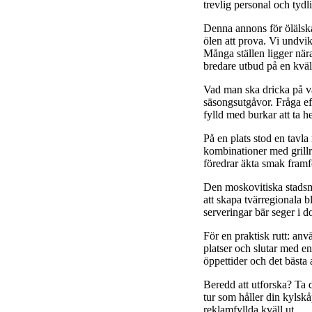
trevlig personal och tyd
Denna annons för ölälska
ölen att prova. Vi undvi
Många ställen ligger nära
bredare utbud på en kväl
Vad man ska dricka på va
säsongsutgåvor. Fråga ef
fylld med burkar att ta h
På en plats stod en tav
kombinationer med grillr
föredrar äkta smak framf
Den moskovitiska stadsmi
att skapa tvärregionala b
serveringar bär seger i 
För en praktisk rutt: anv
platser och slutar med en
öppettider och det bästa 
Beredd att utforska? Ta d
tur som håller din kylsk
reklamfyllda kväll ut.