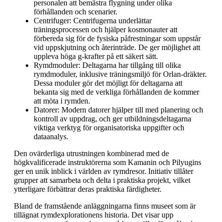
personalen att bemästra flygning under olika
förhållanden och scenarier.
Centrifuger: Centrifugerna underlättar
träningsprocessen och hjälper kosmonauter att
förbereda sig för de fysiska påfrestningar som uppstår
vid uppskjutning och återinträde. De ger möjlighet att
uppleva höga g-krafter på ett säkert sätt.
Rymdmoduler: Deltagarna har tillgång till olika
rymdmoduler, inklusive träningsmiljö för Orlan-dräkter.
Dessa moduler gör det möjligt för deltagarna att
bekanta sig med de verkliga förhållanden de kommer
att möta i rymden.
Datorer: Modern datorer hjälper till med planering och
kontroll av uppdrag, och ger utbildningsdeltagarna
viktiga verktyg för organisatoriska uppgifter och
dataanalys.
Den ovärderliga utrustningen kombinerad med de
högkvalificerade instruktörerna som Kamanin och Pilyugins
ger en unik inblick i världen av rymdresor. Initiativ tillåter
grupper att samarbeta och delta i praktiska projekt, vilket
ytterligare förbättrar deras praktiska färdigheter.
Bland de framstående anläggningarna finns museet som är
tillägnat rymdexplorationens historia. Det visar upp