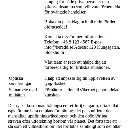
lämplig för både privatpersoner och
yrkesverksamma som vill vara förberedda
för oväntade händelser.
Boka din plats idag och bli redo för det
oförutsedda!
Kontakta oss för mer information:
Telefon: +46 8 123 4567 E-post:
info@beredd.se Adress: 123 Kungsgatan,
Stockholm
Vårt team är redo att hjälpa dig att
förbereda dig för kritiska situationer.
Optiska
Hjälp att anpassa sig till upplevelsen av
simuleringar
tyngdlöshet
Samarbete med
Förbättrar nationell säkerhet genom delad
militären
kunskap
Det ryska kosmonautträningscentret Jurij Gagarin, ofta kallat
tspk, är inte bara en plats för träning; det personifierar den
mänskliga uppfinningsrikedomen och den obönhörliga
strävan efter utforskning bortom vår planet. Det fortsätter att
stå som ett vittnesbörd om det förflutna samtidigt som det tittar