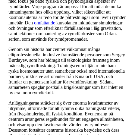
med fokus på både fysiska och psykologiska aspekter av
rymdfärder. Varje program är anpassat för att möta de unika
utmaningarna hos olika uppdrag, vilket säkerställer att
kosmonauterna är redo för de påfrestningar som livet i rymden
innebär. Den
omfattande
kursplanen inkluderar simuleringar
och övningar som efterliknar förhållandena i låg gravitation,
samt lektioner om hantering av rymdfarkoster som Orlan-
serien, som används för rymdpromenader.
Genom sin historia har centret välkomnat många
elitprofessionella, inklusive framstående personer som Sergey
Burdayev, som har bidragit till teknologiska framsteg inom
mänsklig rymdforskning. Träningscentret tjänar inte bara
ryska kosmonauter utan samarbetar också med internationella
partners, inklusive astronauter från Kina och USA, och
främjar en gemensam kultur för rymdforskning. Sådana
samarbeten speglar postkalla krigslösningar som har inlett en
ny era inom rymdteknik.
Anläggningarna sträcker sig över enorma kvadratmeter av
utrymme, utformade för att rymma olika träningsaktiviteter,
från flygsimulering till fysisk kondition. Evenemang på
centrum arrangeras regelbundet för att engagera allmänheten,
och visar upp den fascinerande världen av rymdresor.
Dessutom fortsätter centrums historiska betydelse och dess