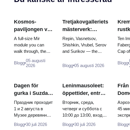
Kosmos-
Tretjakovgalleriets
Krem
paviljongen vid
mästerverk:
rust
VDNKh: Inuti
målningarna som
Fabe
A full-size Mir
Repin, Vasnetsov,
Ten Im
Rysslands
är värda att
tron
module you can
Shishkin, Vrubel, Serov
Faberg
walk through, the
and Surikov — the
Cap o
största
planera kring
krön
Energia–Buran
works that stop people,
the do
rymdutställning
05 augusti
Blogg
Blogg
model, scorched
where they hang, and
of two
2026
Blogg
05 augusti 2026
descent capsules
why booking the...
and th
and 120 pieces of
dress 
flight...
Cather
Dagen för
Leninmausoleet:
Från
gurka i Suzdal
öppettider, entré
Dom
2026: biljetter,
och den stora
till 
Праздник проходит
Вторник, среда,
Аэроэ
datum och hur
förvirringen med
cent
1 и 2 августа в
четверг и суббота с
45 мин
Музее деревянного
10:00 до 13:00, вход
экспр
man kommer
Kremlen
Aero
зодчества.
бесплатный. Почему
за 450
från Moskva
buss 
Blogg
30 juli 2026
Blogg
30 juli 2026
Blogg
Сколько стоят
источники расходятся
социа