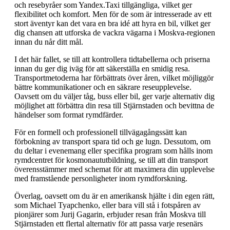
och resebyråer som Yandex.Taxi tillgängliga, vilket ger
flexibilitet och komfort. Men för de som är intresserade av ett
stort äventyr kan det vara en bra idé att hyra en bil, vilket ger
dig chansen att utforska de vackra vägarna i Moskva-regionen
innan du når ditt mål.
I det här fallet, se till att kontrollera tidtabellerna och priserna
innan du ger dig iväg för att säkerställa en smidig resa.
Transportmetoderna har förbättrats över åren, vilket möjliggör
bättre kommunikationer och en säkrare reseupplevelse.
Oavsett om du väljer tåg, buss eller bil, ger varje alternativ dig
möjlighet att förbättra din resa till Stjärnstaden och bevittna de
händelser som format rymdfärder.
För en formell och professionell tillvägagångssätt kan
förbokning av transport spara tid och ge lugn. Dessutom, om
du deltar i evenemang eller specifika program som hålls inom
rymdcentret för kosmonaututbildning, se till att din transport
överensstämmer med schemat för att maximera din upplevelse
med framstående personligheter inom rymdforskning.
Överlag, oavsett om du är en amerikansk hjälte i din egen rätt,
som Michael Tyapchenko, eller bara vill stå i fotspåren av
pionjärer som Jurij Gagarin, erbjuder resan från Moskva till
Stjärnstaden ett flertal alternativ för att passa varje resenärs