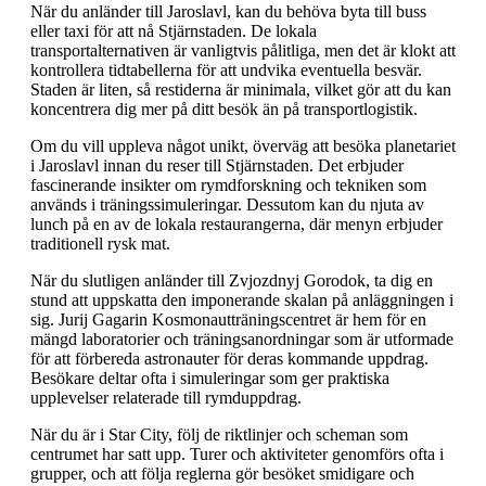
När du anländer till Jaroslavl, kan du behöva byta till buss
eller taxi för att nå Stjärnstaden. De lokala
transportalternativen är vanligtvis pålitliga, men det är klokt att
kontrollera tidtabellerna för att undvika eventuella besvär.
Staden är liten, så restiderna är minimala, vilket gör att du kan
koncentrera dig mer på ditt besök än på transportlogistik.
Om du vill uppleva något unikt, överväg att besöka planetariet
i Jaroslavl innan du reser till Stjärnstaden. Det erbjuder
fascinerande insikter om rymdforskning och tekniken som
används i träningssimuleringar. Dessutom kan du njuta av
lunch på en av de lokala restaurangerna, där menyn erbjuder
traditionell rysk mat.
När du slutligen anländer till Zvjozdnyj Gorodok, ta dig en
stund att uppskatta den imponerande skalan på anläggningen i
sig. Jurij Gagarin Kosmonautträningscentret är hem för en
mängd laboratorier och träningsanordningar som är utformade
för att förbereda astronauter för deras kommande uppdrag.
Besökare deltar ofta i simuleringar som ger praktiska
upplevelser relaterade till rymduppdrag.
När du är i Star City, följ de riktlinjer och scheman som
centrumet har satt upp. Turer och aktiviteter genomförs ofta i
grupper, och att följa reglerna gör besöket smidigare och