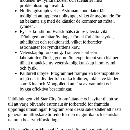
modeller av rymdfarkoster och scenarier med
problemlösning i realtid.
Nolltyngdsupplevelse: Astronautkandidater får
möjlighet att uppleva nolltyngd, vilket är avgörande för
att bekanta sig med de känslor de kommer att möta i
rymden.
Fysisk kondition: Fysisk hälsa är av yttersta vikt.
Träningen omfattar övningar för att förbättra styrka,
uthållighet och reaktionstid, vilket förbereder
astronauter för rymdfärdens krav.
Vetenskaplig forskning: Traineerna arbetar i
laboratorier, lär sig genomföra experiment som hjälper
till att upptäcka ny vetenskaplig kunskap inom rymd
och fysik.
Kulturell utbyte: Programmet främjar en kosmopolitisk
miljö där individer från olika kulturer, inklusive länder
som Kina och Mongoliet, kan lära av varandra och
bygga effektiva besättningar.
Utbildningen vid Star City är omfattande och syftar till att se
till att varje blivande astronaut är förberedd för framtida
uppdrags utmaningar. Program som dessa säkerställer att nästa
generation utforskare är redo för den magnifika och tekniska
naturen hos rymdforskning.
Tjänstemän som Michael Daron och Sergei har noterat att