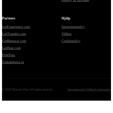
History & Heritage
Partners
Hjälp
GetExperience.com
Integritetspolicy
GetTransfer.com
Villkor
GetRentacar.com
Cookiepolicy
GetBoat.com
PiterPass
Tutkakdoma.ru
©
2026
Moscow Pass
. All rights reserved.
Integritetspolicy
Villkor
Cookiepolicy