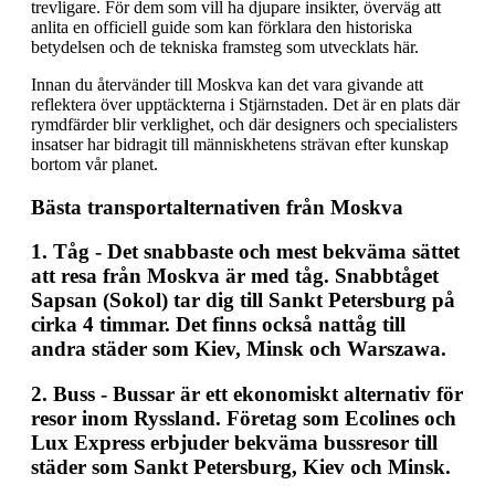
trevligare. För dem som vill ha djupare insikter, överväg att
anlita en officiell guide som kan förklara den historiska
betydelsen och de tekniska framsteg som utvecklats här.
Innan du återvänder till Moskva kan det vara givande att
reflektera över upptäckterna i Stjärnstaden. Det är en plats där
rymdfärder blir verklighet, och där designers och specialisters
insatser har bidragit till människhetens strävan efter kunskap
bortom vår planet.
Bästa transportalternativen från Moskva
1.
Tåg
- Det snabbaste och mest bekväma sättet
att resa från Moskva är med tåg. Snabbtåget
Sapsan (Sokol) tar dig till Sankt Petersburg på
cirka 4 timmar. Det finns också nattåg till
andra städer som Kiev, Minsk och Warszawa.
2.
Buss
- Bussar är ett ekonomiskt alternativ för
resor inom Ryssland. Företag som Ecolines och
Lux Express erbjuder bekväma bussresor till
städer som Sankt Petersburg, Kiev och Minsk.