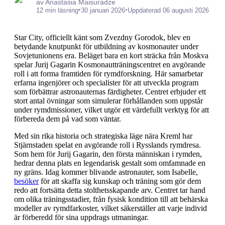
av Anastasia Maisuradze
•
•
12 min läsning
30 januari 2026
Uppdaterad 06 augusti 2026
Star City, officiellt känt som Zvezdny Gorodok, blev en
betydande knutpunkt för utbildning av kosmonauter under
Sovjetunionens era. Beläget bara en kort sträcka från Moskva
spelar Jurij Gagarin Kosmonautträningscentret en avgörande
roll i att forma framtiden för rymdforskning. Här samarbetar
erfarna ingenjörer och specialister för att utveckla program
som förbättrar astronauternas färdigheter. Centret erbjuder ett
stort antal övningar som simulerar förhållanden som uppstår
under rymdmissioner, vilket utgör ett värdefullt verktyg för att
förbereda dem på vad som väntar.
Med sin rika historia och strategiska läge nära Kreml har
Stjärnstaden spelat en avgörande roll i Rysslands rymdresa.
Som hem för Jurij Gagarin, den första människan i rymden,
hedrar denna plats en legendarisk gestalt som omfamnade en
ny gräns. Idag kommer blivande astronauter, som Isabelle,
besöker
för att skaffa sig kunskap och träning som gör dem
redo att fortsätta detta stolthetsskapande arv. Centret tar hand
om olika träningsstadier, från fysisk kondition till att behärska
modeller av rymdfarkoster, vilket säkerställer att varje individ
är förberedd för sina uppdrags utmaningar.