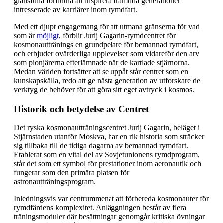
glansfulla förflutna att inspirera framtida generationer
intresserade av karriärer inom rymdfart.
Med ett djupt engagemang för att utmana gränserna för vad
som är
möjligt
, förblir Jurij Gagarin-rymdcentret för
kosmonauttränings en grundpelare för bemannad rymdfart,
och erbjuder ovärderliga upplevelser som vidareför den arv
som pionjärerna efterlämnade när de kartlade stjärnorna.
Medan världen fortsätter att se uppåt står centret som en
kunskapskälla, redo att ge nästa generation av utforskare de
verktyg de behöver för att göra sitt eget avtryck i kosmos.
Historik och betydelse av Centret
Det ryska kosmonautträningscentret Jurij Gagarin, beläget i
Stjärnstaden utanför Moskva, har en rik historia som sträcker
sig tillbaka till de tidiga dagarna av bemannad rymdfart.
Etablerat som en vital del av Sovjetunionens rymdprogram,
står det som ett symbol för prestationer inom aeronautik och
fungerar som den primära platsen för
astronautträningsprogram.
Inledningsvis var centrummenat att förbereda kosmonauter för
rymdfärdens komplexitet. Anläggningen består av flera
träningsmoduler där besättningar genomgår kritiska övningar