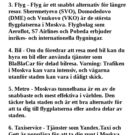
3.
Flyg
- Flyg är ett snabbt alternativ för längre
resor. Sheremetyevo (SVO), Domodedovo
(DME) och Vnukovo (VKO) är de största
flygplatserna i Moskva. Flygbolag som
Aeroflot, S7 Airlines och Pobeda erbjuder
inrikes- och internationella flygningar.
4.
Bil
- Om du föredrar att resa med bil kan du
hyra en bil eller använda tjänster som
BlaBlaCar för delad bilresa. Varning: Trafiken
i Moskva kan vara intensiv, och vägarna
utanför staden kan vara i dåligt skick.
5.
Metro
- Moskvas tunnelbana är en av de
snabbaste och mest effektiva i världen. Den
täcker hela staden och är ett bra alternativ för
att ta dig till flygplatserna eller andra delar av
staden.
6.
Taxiservice
- Tjänster som Yandex.Taxi och
Gett är populära för att ta dig runt i Moskva.