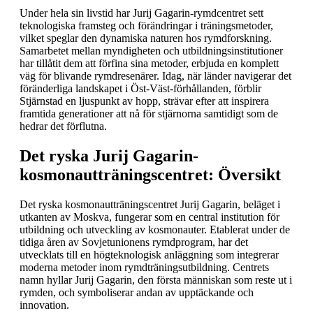
Under hela sin livstid har Jurij Gagarin-rymdcentret sett
teknologiska framsteg och förändringar i träningsmetoder,
vilket speglar den dynamiska naturen hos rymdforskning.
Samarbetet mellan myndigheten och utbildningsinstitutioner
har tillåtit dem att förfina sina metoder, erbjuda en komplett
väg för blivande rymdresenärer. Idag, när länder navigerar det
föränderliga landskapet i Öst-Väst-förhållanden, förblir
Stjärnstad en ljuspunkt av hopp, strävar efter att inspirera
framtida generationer att nå för stjärnorna samtidigt som de
hedrar det förflutna.
Det ryska Jurij Gagarin-
kosmonautträningscentret: Översikt
Det ryska kosmonautträningscentret Jurij Gagarin, beläget i
utkanten av Moskva, fungerar som en central institution för
utbildning och utveckling av kosmonauter. Etablerat under de
tidiga åren av Sovjetunionens rymdprogram, har det
utvecklats till en högteknologisk anläggning som integrerar
moderna metoder inom rymdträningsutbildning. Centrets
namn hyllar Jurij Gagarin, den första människan som reste ut i
rymden, och symboliserar andan av upptäckande och
innovation.