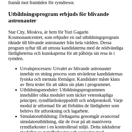
framåt mot framtiden för rymdresor.
Utbildningsprogram erbjuds för blivande
astronauter
Star City, Moskva, är hem för Yuri Gagarin
Kosmonautcentret, som erbjuder en rad utbildningsprogram
riktade till blivande astronauter från hela världen. Dessa
program syftar till att utrusta kandidaterna med de nödvändiga
färdigheterna och kunskaperna för att påbörja sin resa in i
rymden.
Urvalsprocessen: Urvalet av blivande astronauter
innebär en sträng process som utvärderar kandidaternas
fysiska och mentala förmågor. Kandidater måste klara
av flera tester för att säkra sin plats i programmet.
Utbildningsmoduler: Utbildningsprogrammen
innehåller olika moduler som täcker vetenskapliga
principer, rymdfärdsskeppsdrift och nödprotokoll. Varje
modul är utformad för att förbättra de färdigheter som
behövs för utforskning och lagarbete.
Simulatorutbildning: Deltagarna genomgår avancerad
simulatorutbildning, där de övar på att manövrera
rymdfarkoster i en kontrollerad miljö. Detta inkluderar