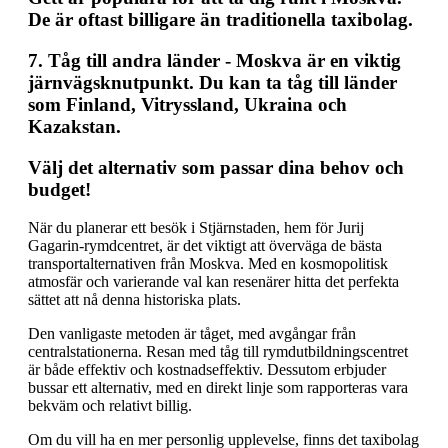
De är oftast billigare än traditionella taxibolag.
7.
Tåg till andra länder
- Moskva är en viktig
järnvägsknutpunkt. Du kan ta tåg till länder
som Finland, Vitryssland, Ukraina och
Kazakstan.
Välj det alternativ som passar dina behov och
budget!
När du planerar ett besök i Stjärnstaden, hem för Jurij
Gagarin-rymdcentret, är det viktigt att överväga de bästa
transportalternativen från Moskva. Med en kosmopolitisk
atmosfär och varierande val kan resenärer hitta det perfekta
sättet att nå denna historiska plats.
Den vanligaste metoden är tåget, med avgångar från
centralstationerna. Resan med tåg till rymdutbildningscentret
är både effektiv och kostnadseffektiv. Dessutom erbjuder
bussar ett alternativ, med en direkt linje som rapporteras vara
bekväm och relativt billig.
Om du vill ha en mer personlig upplevelse, finns det taxibolag