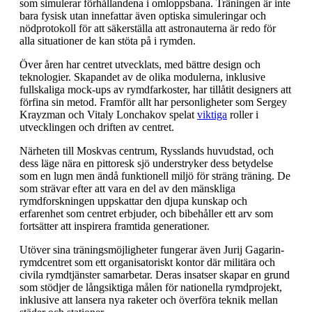
som simulerar förhållandena i omloppsbana. Träningen är inte
bara fysisk utan innefattar även optiska simuleringar och
nödprotokoll för att säkerställa att astronauterna är redo för
alla situationer de kan stöta på i rymden.
Över åren har centret utvecklats, med bättre design och
teknologier. Skapandet av de olika modulerna, inklusive
fullskaliga mock-ups av rymdfarkoster, har tillåtit designers att
förfina sin metod. Framför allt har personligheter som Sergey
Krayzman och Vitaly Lonchakov spelat
viktiga
roller i
utvecklingen och driften av centret.
Närheten till Moskvas centrum, Rysslands huvudstad, och
dess läge nära en pittoresk sjö understryker dess betydelse
som en lugn men ändå funktionell miljö för sträng träning. De
som strävar efter att vara en del av den mänskliga
rymdforskningen uppskattar den djupa kunskap och
erfarenhet som centret erbjuder, och bibehåller ett arv som
fortsätter att inspirera framtida generationer.
Utöver sina träningsmöjligheter fungerar även Jurij Gagarin-
rymdcentret som ett organisatoriskt kontor där militära och
civila rymdtjänster samarbetar. Deras insatser skapar en grund
som stödjer de långsiktiga målen för nationella rymdprojekt,
inklusive att lansera nya raketer och överföra teknik mellan