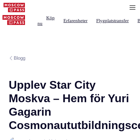
Köp
Erfarenheter
Flygplatstransfer
B
nu
Blogg
Upplev Star City
Moskva – Hem för Yuri
Gagarin
Cosmonaututbildningsce