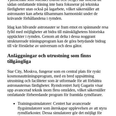
sådan omfattande träning inte bara fokuserar på tekniska
färdigheter utan också på lagarbete, vilket säkerställer att
astronauter kan arbeta tillsammans harmoniskt under de
krävande förhållandena i rymden.
Idag kan blivande astronauter se fram emot en spännande resa
fylld med möjligheter att bidra till mänsklighetens historiska
upptäckter i rymden. Genom att delta i dessa noggrant
strukturerade träningsprogram kan de göra betydande bidrag
till vår förståelse av universum och dess gåtor.
Anläggningar och utrustning som finns
tillgängliga
Star City, Moskva, fungerar som en central plats för ryskt
kosmonautträningsprogram, med en bred uppsättning
utrustning och faciliteter som är utformade för att förbättra
astronauternas färdigheter. Rymdcentret Jurij Gagarin visar
upp avancerad teknik inom flera områden, vilket säkerställer
omfattande förberedande program för framtida rymdfarare.
Trainingssimulatorer: Centret har avancerade
flygsimulatorer som återskapar upplevelsen av att styra
rymdfarkoster. Dessa simulatorer gör det möjligt för