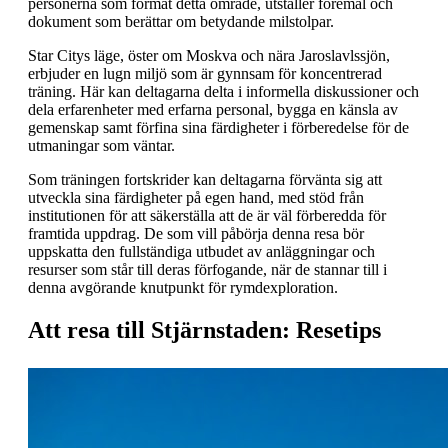
personerna som format detta område, utställer föremål och
dokument som berättar om betydande milstolpar.
Star Citys läge, öster om Moskva och nära Jaroslavlssjön,
erbjuder en lugn miljö som är gynnsam för koncentrerad
träning. Här kan deltagarna delta i informella diskussioner och
dela erfarenheter med erfarna personal, bygga en känsla av
gemenskap samt förfina sina färdigheter i förberedelse för de
utmaningar som väntar.
Som träningen fortskrider kan deltagarna förvänta sig att
utveckla sina färdigheter på egen hand, med stöd från
institutionen för att säkerställa att de är väl förberedda för
framtida uppdrag. De som vill påbörja denna resa bör
uppskatta den fullständiga utbudet av anläggningar och
resurser som står till deras förfogande, när de stannar till i
denna avgörande knutpunkt för rymdexploration.
Att resa till Stjärnstaden: Resetips