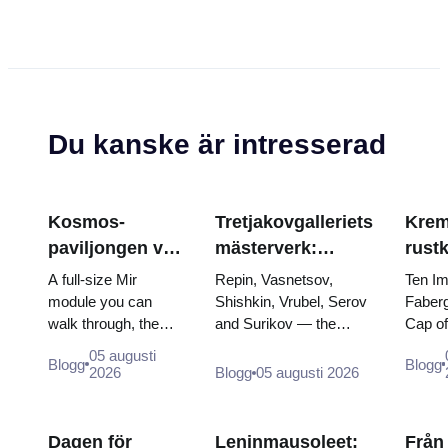
Du kanske är intresserad
Kosmos-
Tretjakovgalleriets
Krem
paviljongen vid
mästerverk:
rust
VDNKh: Inuti
målningarna som
Fabe
A full-size Mir
Repin, Vasnetsov,
Ten Im
Rysslands
är värda att
tron
module you can
Shishkin, Vrubel, Serov
Faberg
walk through, the
and Surikov — the
Cap o
största
planera kring
krön
Energia–Buran
works that stop people,
the do
rymdutställning
05 augusti
Blogg
Blogg
model, scorched
where they hang, and
of two
2026
Blogg
05 augusti 2026
descent capsules
why booking the...
and th
and 120 pieces of
dress 
flight...
Cather
Dagen för
Leninmausoleet:
Från