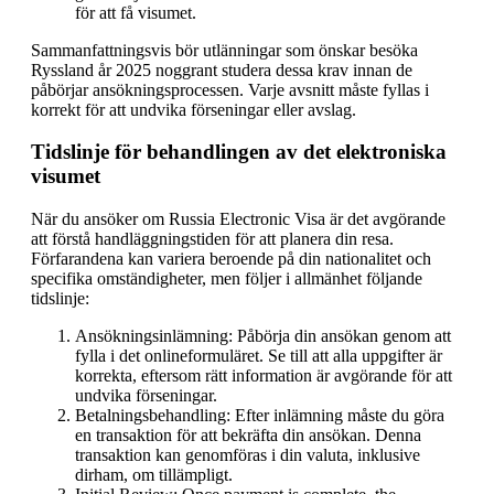
för att få visumet.
Sammanfattningsvis bör utlänningar som önskar besöka
Ryssland år 2025 noggrant studera dessa krav innan de
påbörjar ansökningsprocessen. Varje avsnitt måste fyllas i
korrekt för att undvika förseningar eller avslag.
Tidslinje för behandlingen av det elektroniska
visumet
När du ansöker om Russia Electronic Visa är det avgörande
att förstå handläggningstiden för att planera din resa.
Förfarandena kan variera beroende på din nationalitet och
specifika omständigheter, men följer i allmänhet följande
tidslinje:
Ansökningsinlämning: Påbörja din ansökan genom att
fylla i det onlineformuläret. Se till att alla uppgifter är
korrekta, eftersom rätt information är avgörande för att
undvika förseningar.
Betalningsbehandling: Efter inlämning måste du göra
en transaktion för att bekräfta din ansökan. Denna
transaktion kan genomföras i din valuta, inklusive
dirham, om tillämpligt.