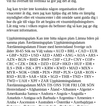
vill ha översatt till svenska så gör jag det åt dig.
Jag kan tyvärr inte kontakta någon organisation eller
visacenter åt dig, men jag kan hjälpa dig att hitta en lämplig
myndighet eller ett visumcenter i ditt område samt guida dig i
hur du går till väga för att begära ett visuminbjudningsbrev.
Låt mig veta i vilken region du befinner dig så kan jag ge dig
relevant information.
Upphämtningsplats Kan inte hitta någon plats Lämna bilen på
samma plats Återlämningsplats Upphämtningsdatum
Återlämningsdatum Förare med hemvistland Sverige och
ålder 30-65 Sök nu Välj valuta • AUD • BRL • CAD • EUR
• GBP • NZD • USD • AED • AMD • ANG • AOA • ARS •
AZN • BGN • BHD • BWP • CHF • CLP • CNY • COP •
CRC • CZK • DKK • DZD • EGP • HKD • HUF • IDR •
ILS • INR • ISK • JPY • KRW • KWD • MAD • MXN •
MYR • NOK • OMR • PEN • PHP • PLN • QAR • RON •
RSD • RUB • SAR • SEK • SGD • THB • TND • TRY •
TWD • UAH • XPF • ZAR Upphämtningsdatum
Återlämningsdatum MÅN TIS ONS TOR FRI LÖR SÖN
Hemvistland • Afghanistan • Åland • Albanien • Algeriet •
Amerikanska Samoa • Andorra • Angola • Anguilla •
Antarktis • Antigua och Barbuda • Argentina • Armenien •
Aruba • Ascension • Australien • Österrike • Azerbajdzjan •