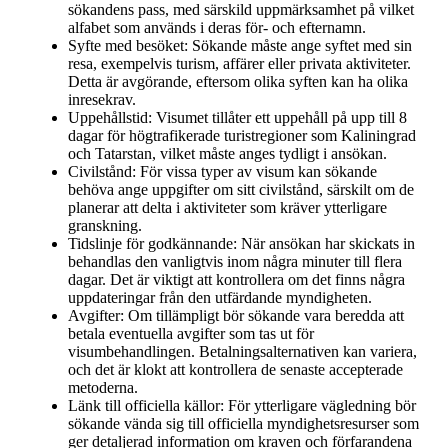
sökandens pass, med särskild uppmärksamhet på vilket
alfabet som används i deras för- och efternamn.
Syfte med besöket: Sökande måste ange syftet med sin
resa, exempelvis turism, affärer eller privata aktiviteter.
Detta är avgörande, eftersom olika syften kan ha olika
inresekrav.
Uppehållstid: Visumet tillåter ett uppehåll på upp till 8
dagar för högtrafikerade turistregioner som Kaliningrad
och Tatarstan, vilket måste anges tydligt i ansökan.
Civilstånd: För vissa typer av visum kan sökande
behöva ange uppgifter om sitt civilstånd, särskilt om de
planerar att delta i aktiviteter som kräver ytterligare
granskning.
Tidslinje för godkännande: När ansökan har skickats in
behandlas den vanligtvis inom några minuter till flera
dagar. Det är viktigt att kontrollera om det finns några
uppdateringar från den utfärdande myndigheten.
Avgifter: Om tillämpligt bör sökande vara beredda att
betala eventuella avgifter som tas ut för
visumbehandlingen. Betalningsalternativen kan variera,
och det är klokt att kontrollera de senaste accepterade
metoderna.
Länk till officiella källor: För ytterligare vägledning bör
sökande vända sig till officiella myndighetsresurser som
ger detaljerad information om kraven och förfarandena