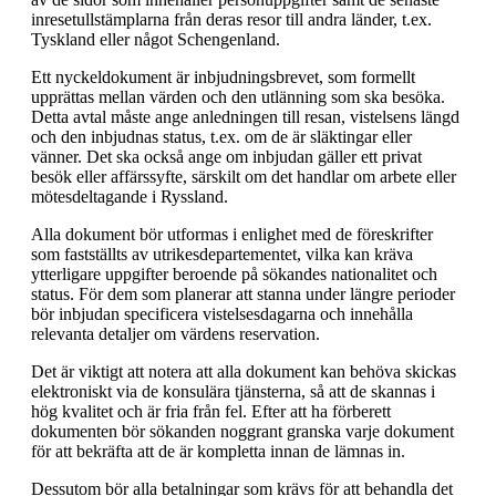
inresetullstämplarna från deras resor till andra länder, t.ex.
Tyskland eller något Schengenland.
Ett nyckeldokument är inbjudningsbrevet, som formellt
upprättas mellan värden och den utlänning som ska besöka.
Detta avtal måste ange anledningen till resan, vistelsens längd
och den inbjudnas status, t.ex. om de är släktingar eller
vänner. Det ska också ange om inbjudan gäller ett privat
besök eller affärssyfte, särskilt om det handlar om arbete eller
mötesdeltagande i Ryssland.
Alla dokument bör utformas i enlighet med de föreskrifter
som fastställts av utrikesdepartementet, vilka kan kräva
ytterligare uppgifter beroende på sökandes nationalitet och
status. För dem som planerar att stanna under längre perioder
bör inbjudan specificera vistelsesdagarna och innehålla
relevanta detaljer om värdens reservation.
Det är viktigt att notera att alla dokument kan behöva skickas
elektroniskt via de konsulära tjänsterna, så att de skannas i
hög kvalitet och är fria från fel. Efter att ha förberett
dokumenten bör sökanden noggrant granska varje dokument
för att bekräfta att de är kompletta innan de lämnas in.
Dessutom bör alla betalningar som krävs för att behandla det