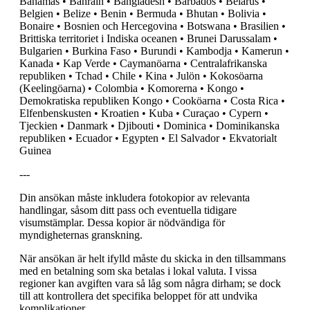
Bahamas • Bahrain • Bangladesh • Barbados • Belarus •
Belgien • Belize • Benin • Bermuda • Bhutan • Bolivia •
Bonaire • Bosnien och Hercegovina • Botswana • Brasilien •
Brittiska territoriet i Indiska oceanen • Brunei Darussalam •
Bulgarien • Burkina Faso • Burundi • Kambodja • Kamerun •
Kanada • Kap Verde • Caymanöarna • Centralafrikanska
republiken • Tchad • Chile • Kina • Julön • Kokosöarna
(Keelingöarna) • Colombia • Komorerna • Kongo •
Demokratiska republiken Kongo • Cooköarna • Costa Rica •
Elfenbenskusten • Kroatien • Kuba • Curaçao • Cypern •
Tjeckien • Danmark • Djibouti • Dominica • Dominikanska
republiken • Ecuador • Egypten • El Salvador • Ekvatorialt
Guinea
---
Din ansökan måste inkludera fotokopior av relevanta
handlingar, såsom ditt pass och eventuella tidigare
visumstämplar. Dessa kopior är nödvändiga för
myndigheternas granskning.
När ansökan är helt ifylld måste du skicka in den tillsammans
med en betalning som ska betalas i lokal valuta. I vissa
regioner kan avgiften vara så låg som några dirham; se dock
till att kontrollera det specifika beloppet för att undvika
komplikationer.