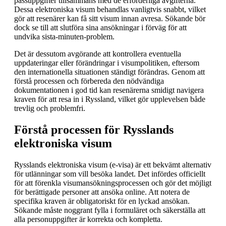
passuppgifter tillsammans med de erforderliga avgifterna.
Dessa elektroniska visum behandlas vanligtvis snabbt, vilket
gör att resenärer kan få sitt visum innan avresa. Sökande bör
dock se till att slutföra sina ansökningar i förväg för att
undvika sista-minuten-problem.
Det är dessutom avgörande att kontrollera eventuella
uppdateringar eller förändringar i visumpolitiken, eftersom
den internationella situationen ständigt förändras. Genom att
förstå processen och förbereda den nödvändiga
dokumentationen i god tid kan resenärerna smidigt navigera
kraven för att resa in i Ryssland, vilket gör upplevelsen både
trevlig och problemfri.
Förstå processen för Rysslands
elektroniska visum
Rysslands elektroniska visum (e-visa) är ett bekvämt alternativ
för utlänningar som vill besöka landet. Det infördes officiellt
för att förenkla visumansökningsprocessen och gör det möjligt
för berättigade personer att ansöka online. Att notera de
specifika kraven är obligatoriskt för en lyckad ansökan.
Sökande måste noggrant fylla i formuläret och säkerställa att
alla personuppgifter är korrekta och kompletta.