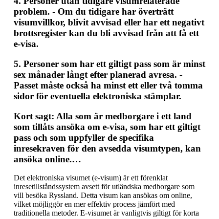
4.
Personer utan tidigare visumrelaterade
problem.
- Om du tidigare har överträtt
visumvillkor, blivit avvisad eller har ett negativt
brottsregister kan du bli avvisad från att få ett
e-visa.
5.
Personer som har ett giltigt pass som är minst
sex månader långt efter planerad avresa.
-
Passet måste också ha minst ett eller två tomma
sidor för eventuella elektroniska stämplar.
Kort sagt: Alla som är medborgare i ett land
som tillåts ansöka om e-visa, som har ett giltigt
pass och som uppfyller de specifika
inresekraven för den avsedda visumtypen, kan
ansöka online.…
Det elektroniska visumet (e-visum) är ett förenklat
inresetillståndssystem avsett för utländska medborgare som
vill besöka Ryssland. Detta visum kan ansökas om online,
vilket möjliggör en mer effektiv process jämfört med
traditionella metoder. E-visumet är vanligtvis giltigt för korta