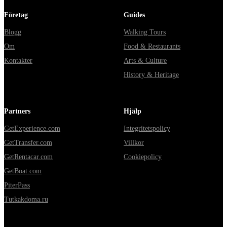
Företag
Guides
Blogg
Walking Tours
Om
Food & Restaurants
Kontakter
Arts & Culture
History & Heritage
Partners
Hjälp
GetExperience.com
Integritetspolicy
GetTransfer.com
Villkor
GetRentacar.com
Cookiepolicy
GetBoat.com
PiterPass
Tutkakdoma.ru