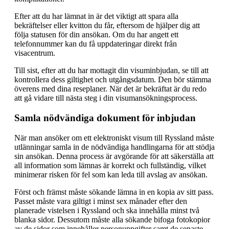
Efter att du har lämnat in är det viktigt att spara alla
bekräftelser eller kvitton du får, eftersom de hjälper dig att
följa statusen för din ansökan. Om du har angett ett
telefonnummer kan du få uppdateringar direkt från
visacentrum.
Till sist, efter att du har mottagit din visuminbjudan, se till att
kontrollera dess giltighet och utgångsdatum. Den bör stämma
överens med dina reseplaner. När det är bekräftat är du redo
att gå vidare till nästa steg i din visumansökningsprocess.
Samla nödvändiga dokument för inbjudan
När man ansöker om ett elektroniskt visum till Ryssland måste
utlänningar samla in de nödvändiga handlingarna för att stödja
sin ansökan. Denna process är avgörande för att säkerställa att
all information som lämnas är korrekt och fullständig, vilket
minimerar risken för fel som kan leda till avslag av ansökan.
Först och främst måste sökande lämna in en kopia av sitt pass.
Passet måste vara giltigt i minst sex månader efter den
planerade vistelsen i Ryssland och ska innehålla minst två
blanka sidor. Dessutom måste alla sökande bifoga fotokopior
av de sidor som innehåller personuppgifter samt de senaste