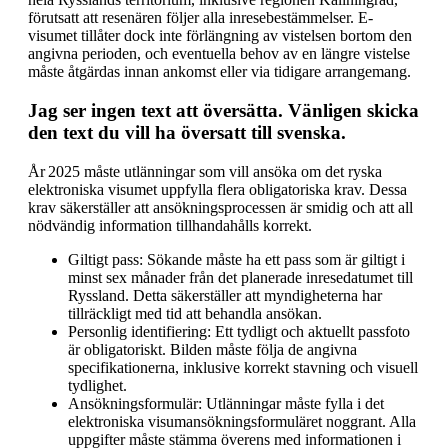
förutsatt att resenären följer alla inresebestämmelser. E-
visumet tillåter dock inte förlängning av vistelsen bortom den
angivna perioden, och eventuella behov av en längre vistelse
måste åtgärdas innan ankomst eller via tidigare arrangemang.
Jag ser ingen text att översätta. Vänligen skicka
den text du vill ha översatt till svenska.
År 2025 måste utlänningar som vill ansöka om det ryska
elektroniska visumet uppfylla flera obligatoriska krav. Dessa
krav säkerställer att ansökningsprocessen är smidig och att all
nödvändig information tillhandahålls korrekt.
Giltigt pass: Sökande måste ha ett pass som är giltigt i
minst sex månader från det planerade inresedatumet till
Ryssland. Detta säkerställer att myndigheterna har
tillräckligt med tid att behandla ansökan.
Personlig identifiering: Ett tydligt och aktuellt passfoto
är obligatoriskt. Bilden måste följa de angivna
specifikationerna, inklusive korrekt stavning och visuell
tydlighet.
Ansökningsformulär: Utlänningar måste fylla i det
elektroniska visumansökningsformuläret noggrant. Alla
uppgifter måste stämma överens med informationen i