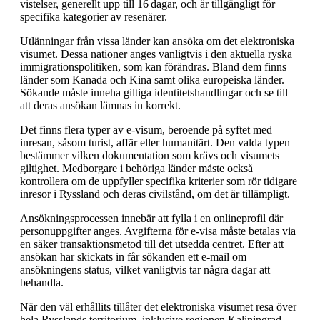
vistelser, generellt upp till 16 dagar, och är tillgängligt för
specifika kategorier av resenärer.
Utlänningar från vissa länder kan ansöka om det elektroniska
visumet. Dessa nationer anges vanligtvis i den aktuella ryska
immigrationspolitiken, som kan förändras. Bland dem finns
länder som Kanada och Kina samt olika europeiska länder.
Sökande måste inneha giltiga identitetshandlingar och se till
att deras ansökan lämnas in korrekt.
Det finns flera typer av e-visum, beroende på syftet med
inresan, såsom turist, affär eller humanitärt. Den valda typen
bestämmer vilken dokumentation som krävs och visumets
giltighet. Medborgare i behöriga länder måste också
kontrollera om de uppfyller specifika kriterier som rör tidigare
inresor i Ryssland och deras civilstånd, om det är tillämpligt.
Ansökningsprocessen innebär att fylla i en onlineprofil där
personuppgifter anges. Avgifterna för e-visa måste betalas via
en säker transaktionsmetod till det utsedda centret. Efter att
ansökan har skickats in får sökanden ett e-mail om
ansökningens status, vilket vanligtvis tar några dagar att
behandla.
När den väl erhållits tillåter det elektroniska visumet resa över
hela Rysslands territorium, inklusive regionen Kaliningrad,