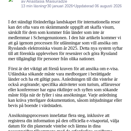
av Anastasia Maisuradze
•
•
13 min läsning
30 januari 2026
Uppdaterad 06 augusti 2026
I det ständigt föränderliga landskapet för internationella resor
kan det ofta vara en skrämmande uppgift att skaffa visum,
särskilt för dem som kommer från länder som inte är
medlemmar i Schengenunionen. I den här artikeln kommer vi
att gå igenom processen för utlänningar som vill ansöka om
Rysslands elektroniska visum år 2025. Detta nya system syftar
till att förenkla upplevelsen för resenärer och göra Ryssland
mer tillgängligt för personer från olika nationer.
Först är det viktigt att förstå kraven för att ansöka om e-visa.
Utländska sökande måste vara medborgare i berättigade
länder och ha ett giltigt pass. Anledningen till din vistelse är
också avgörande; specifika aktiviteter som turism, affärsresor
eller konferenser har egna riktlinjer och syften som sökande
måste följa när de fyller i sina ansökningar. Varje anledning
kan kräva ytterligare dokumentation, såsom inbjudningar eller
bevis på boende i värdstaden.
Ansökningsprocessen innefattar flera steg, inklusive att
registrera din information på den officiella e-visaportal, välja
datum för din planerade vistelse och lämna in dina