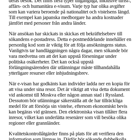
deras besök. Det finns flera typer tillgängliga, inklusive turist-,
affärs- och humanitära e-visum. Varje typ har olika avgifter
som kan variera beroende på nationalitet och vistelsens längd.
Till exempel kan japanska medborgare ha andra kostnader
jämfört med personer från andra länder.
När ansökan har skickats in skickas ett bekräftelsebrev till
sökandens e-postadress. Detta e-postmeddelande innehåller en
personlig kod som är viktig för att följa ansökningens status.
Vanligtvis tar handläggningen några dagar, men sökande bör
vara medvetna om att det kan uppstå förseningar under
politiska osäkerheter. Det kan också uppstå
förlängningsärenden där utlänningar måste tillhandahålla
ytterligare resurser eller inbjudningsbrev.
När e-visan har godkänts kan individer ladda ner en kopia för
att visa under sina resor. Det är viktigt att visa detta dokument
vid ankomst till Moskva eller någon annan stad i Ryssland.
Dessutom bör utlänningar säkerställa att de har tillräckliga
medel för att försörja sin vistelse, eftersom ekonomiskt bevis
kan begäras vid gränsen. Den elektroniska visan tillåter flera
inresor, vilket kan underlätta resenärer som vill besöka olika
regioner eller grannländer.
Kvalitetskontrollåtgärder finns på plats för att verifiera den
information som lämnas in. Därför bör sökande dubbelkolla