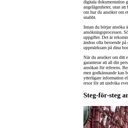
digitala dokumentation gör
angelägenheter, utan att
om hur du ansöker om ett
snabbt.
Innan du börjar ansöka 
ansökningsprocessen. Sök
uppgifter. Det är rekomm
ändras ofta beroende på 
uppmärksam på dina boen
När du ansöker om ditt e
garanterar att all din pe
ansökan för referens. B
men godkännande kan bev
ytterligare information el
resor för att undvika even
Steg-för-steg 