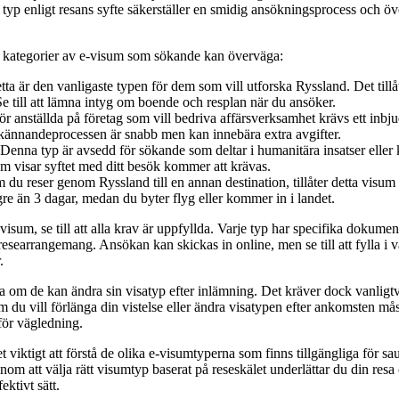
ätt typ enligt resans syfte säkerställer en smidig ansökningsprocess och
ra kategorier av e-visum som sökande kan överväga:
tta är den vanligaste typen för dem som vill utforska Ryssland. Det tillå
 Se till att lämna intyg om boende och resplan när du ansöker.
r anställda på företag som vill bedriva affärsverksamhet krävs ett inbj
kännandeprocessen är snabb men kan innebära extra avgifter.
Denna typ är avsedd för sökande som deltar i humanitära insatser eller k
 visar syftet med ditt besök kommer att krävas.
 du reser genom Ryssland till en annan destination, tillåter detta visum e
ngre än 3 dagar, medan du byter flyg eller kommer in i landet.
isum, se till att alla krav är uppfyllda. Varje typ har specifika dokume
researrangemang. Ansökan kan skickas in online, men se till att fylla i v
.
om de kan ändra sin visatyp efter inlämning. Det kräver dock vanligtv
du vill förlänga din vistelse eller ändra visatypen efter ankomsten må
för vägledning.
t viktigt att förstå de olika e-visumtyperna som finns tillgängliga för
nom att välja rätt visumtyp baserat på reseskälet underlättar du din res
ktivt sätt.