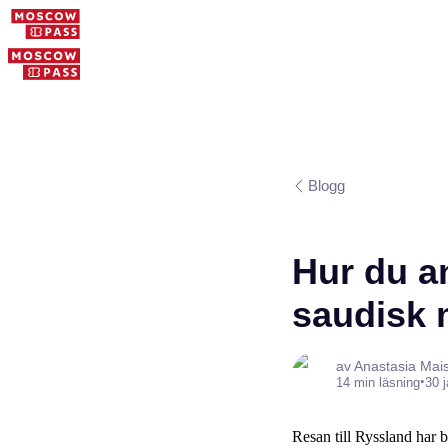
Blogg
Hur du a
saudisk 
av Anastasia Mai
•
14 min läsning
30 
Resan till Ryssland har 