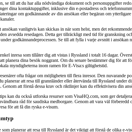
en, se till att du har alla nödvändiga dokument och personuppgifter re
anger dina kontaktuppgifter, inklusive din e-postadress och telefonnumme
dateringar om godkännande av din ansökan eller begäran om ytterligare
kanaler.
 ansökan vanligtvis kan skickas in när som helst, men det rekommender
 den avsedda resedagen. Detta ger tillräckligt med tid för granskning oc
nder godkännandeprocessen. Se till att fylla i varje avsnitt i ansökan n
kel inresa som tillåter dig att vistas i Ryssland i totalt 16 dagar. Överst
l att planera dina besök noggrant. Om du senare bestämmer dig för att fö
okala myndigheterna inom ramen för E-Visa:s giltighetstid.
 resenärer ofta frågar om möjligheten till flera inresor. Den nuvarande pol
u planerar att resa till grannländer eller återvända till Ryssland under d
. Genom att förstå dessa krav och riktlinjer kan du effektivisera din an
h tips kan du också utforska resurser som VisaHQ.com, som ger detaljer
vändbara råd för saudiska medborgare. Genom att vara väl förberedd 
resa för att få din ryska e-visum.
sumtyp
om planerar att resa till Ryssland är det viktigt att förstå de olika e-