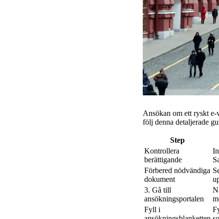
Ansökan om ett ryskt e-v
följ denna detaljerade gu
Step
Kontrollera
In
berättigande
S
Förbered nödvändiga
Se
dokument
up
3. Gå till
Na
ansökningsportalen
m
Fyll i
Fy
ansökningsblanketten
so