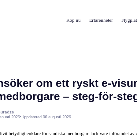
Köp nu
Erfarenheter
Flygplat
nsöker om ett ryskt e-vis
medborgare – steg-för-ste
suradze
•
januari 2026
Uppdaterad 06 augusti 2026
blivit betydligt enklare för saudiska medborgare tack vare införandet a