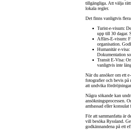
tillgängliga. Att välja r
lokala regler.
Det finns vanligtvis fle
Turist-e-visum: De
upp till 30 dagar.
Affärs-E-visum: Fö
organisation. God
Humanitär e-visa: 
Dokumentation som
Transit E-Visa: Om
vanligtvis inte lä
När du ansöker om ett e-v
fotografier och bevis på 
att undvika fördröjningar
Några sökande kan undra 
ansökningsprocessen. Om 
ambassad eller konsulat 
För att sammanfatta är de
vill besöka Ryssland. Ge
godkännandena på ett effe