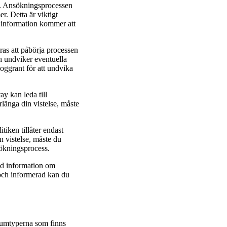
do. Ansökningsprocessen
r. Detta är viktigt
 information kommer att
as att påbörja processen
h undviker eventuella
oggrant för att undvika
ay kan leda till
rlänga din vistelse, måste
itiken tillåter endast
in vistelse, måste du
sökningsprocess.
ad information om
och informerad kan du
visumtyperna som finns