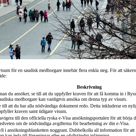
isum för en saudisk medborgare innebär flera enkla steg. För att säkerst
ide:
Beskrivning
nan du ansöker, se till att du uppfyller kraven för att få komma in i Ry
audiska medborgare kan vanligtvis ansöka om denna typ av visum.
 till att du har alla nödvändiga dokument redo. Detta inkluderar en nyl
pfyller kraven samt tidigare visum.
vigera till den officiella ryska e-Visa ansökningsportalen för att börja 
edveten om de nödvändiga avgifterna för bearbetning av din e-Visa.
ll i ansökningsblanketten noggrant. Dubbelkolla all information för att
m kan leda till förseningar eller en ofullständig inlämning.