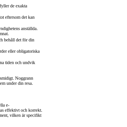
yller de exakta
tot eftersom det kan
ndighetens anställda.
mnat.
h behåll det för din
rder eller obligatoriska
åtna tiden och undvik
nd smidigt. Noggrann
lem under din resa.
lla e-
s effektivt och korrekt.
ent, vilken är specifikt