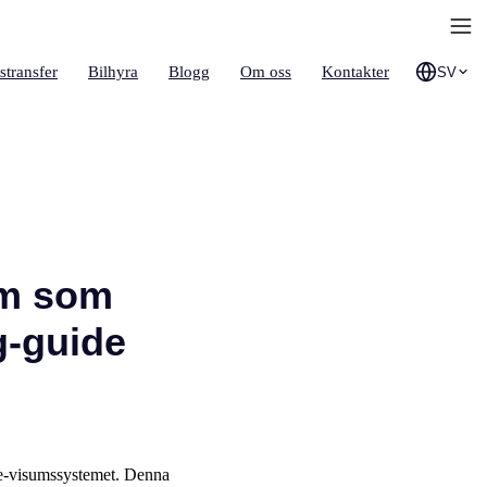
stransfer
Bilhyra
Blogg
Om oss
Kontakter
SV
um som
g-guide
v e-visumssystemet. Denna