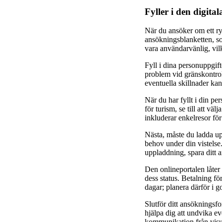
Fyller i den digit
När du ansöker om ett rys
ansökningsblanketten, so
vara användarvänlig, vilk
Fyll i dina personuppgift
problem vid gränskontrol
eventuella skillnader kan
När du har fyllt i din p
för turism, se till att väl
inkluderar enkelresor för
Nästa, måste du ladda upp
behov under din vistelse.
uppladdning, spara ditt a
Den onlineportalen låter 
dess status. Betalning fö
dagar; planera därför i 
Slutför ditt ansökningsfo
hjälpa dig att undvika ev
kommunikation från visu