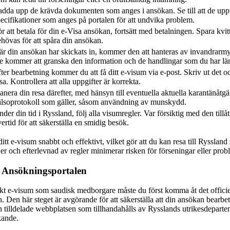
dda upp de krävda dokumenten som anges i ansökan. Se till att de uppf
ecifikationer som anges på portalen för att undvika problem.
r att betala för din e-Visa ansökan, fortsätt med betalningen. Spara kvit
hövas för att spåra din ansökan.
r din ansökan har skickats in, kommer den att hanteras av invandrarmy
e kommer att granska den information och de handlingar som du har lä
ter bearbetning kommer du att få ditt e-visum via e-post. Skriv ut det oc
sa. Kontrollera att alla uppgifter är korrekta.
anera din resa därefter, med hänsyn till eventuella aktuella karantänåtgä
älsoprotokoll som gäller, såsom användning av munskydd.
der din tid i Ryssland, följ alla visumregler. Var försiktig med den till
ertid för att säkerställa en smidig besök.
itt e-visum snabbt och effektivt, vilket gör att du kan resa till Ryssla
r och efterlevnad av regler minimerar risken för förseningar eller prob
a Ansökningsportalen
skt e-visum som saudisk medborgare måste du först komma åt det officie
Den här steget är avgörande för att säkerställa att din ansökan bearbeta
 tilldelade webbplatsen som tillhandahålls av Rysslands utrikesdepartem
kande.