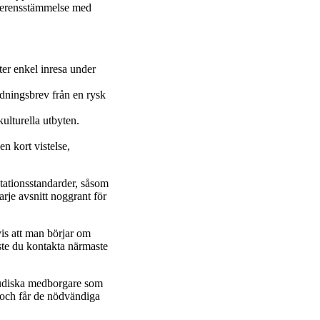
 överensstämmelse med
ter enkel inresa under
udningsbrev från en rysk
ulturella utbyten.
n kort vistelse,
ntationsstandarder, såsom
arje avsnitt noggrant för
is att man börjar om
ste du kontakta närmaste
 saudiska medborgare som
a och får de nödvändiga