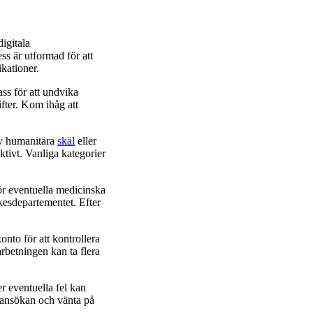
igitala
ss är utformad för att
ikationer.
ass för att undvika
fter. Kom ihåg att
av humanitära
skäl
eller
fektivt. Vanliga kategorier
för eventuella medicinska
ikesdepartementet. Efter
nto för att kontrollera
arbetningen kan ta flera
er eventuella fel kan
in ansökan och vänta på