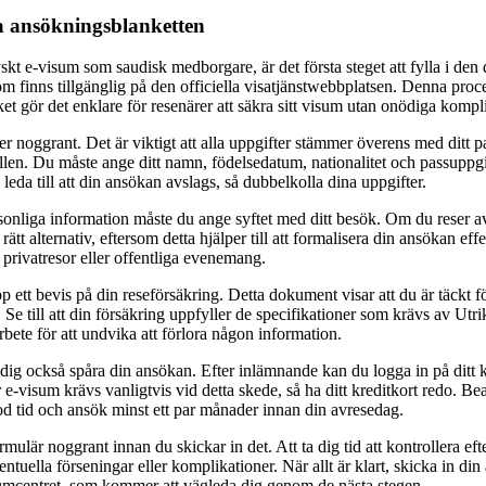
ala ansökningsblanketten
kt e-visum som saudisk medborgare, är det första steget att fylla i den d
m finns tillgänglig på den officiella visatjänstwebbplatsen. Denna proce
et gör det enklare för resenärer att säkra sitt visum utan onödiga kompl
er noggrant. Det är viktigt att alla uppgifter stämmer överens med ditt p
len. Du måste ange ditt namn, födelsedatum, nationalitet och passuppgi
 leda till att din ansökan avslags, så dubbelkolla dina uppgifter.
ersonliga information måste du ange syftet med ditt besök. Om du reser 
ja rätt alternativ, eftersom detta hjälper till att formalisera din ansökan ef
 privatresor eller offentliga evenemang.
 ett bevis på din reseförsäkring. Detta dokument visar att du är täckt 
 Se till att din försäkring uppfyller de specifikationer som krävs av Utr
rbete för att undvika att förlora någon information.
dig också spåra din ansökan. Efter inlämnande kan du logga in på ditt ko
r e-visum krävs vanligtvis vid detta skede, så ha ditt kreditkort redo. Be
god tid och ansök minst ett par månader innan din avresedag.
rmulär noggrant innan du skickar in det. Att ta dig tid att kontrollera eft
entuella förseningar eller komplikationer. När allt är klart, skicka in d
mcentret, som kommer att vägleda dig genom de nästa stegen.