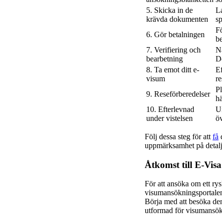
5. Skicka in de
La
krävda dokumenten
sp
Fö
6. Gör betalningen
be
7. Verifiering och
Nä
bearbetning
D
8. Ta emot ditt e-
Ef
visum
re
Pl
9. Reseförberedelser
h
10. Efterlevnad
Un
under vistelsen
öv
Följ dessa steg för att
få
d
uppmärksamhet på detalje
Åtkomst till E-Vis
För att ansöka om ett ry
visumansökningsportalen. 
Börja med att besöka den
utformad för visumansö