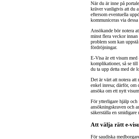
När du är inne på portal
kräver vanligtvis att du 
eftersom eventuella upp
kommuniceras via dessa 
Ansökande bör notera att
minst flera veckor innan
problem som kan uppstå u
fördröjningar.
E-Visa är ett visum med en
komplikationer, så se til
du ta upp detta med de l
Det är värt att notera att
enkel inresa; därför, om d
ansöka om ett nytt visum
För ytterligare hjälp oc
ansökningskraven och an
säkerställa en smidigare 
Att välja rätt e-vi
För saudiska medborgare s