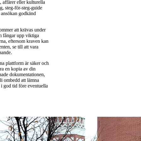
affärer eller kulturella
g, steg-för-steg-guide
in ansökan godkänd
kommer att krävas under
m fångar upp viktiga
rna, eftersom kraven kan
en, se till att vara
nande.
na plattform är säker och
ara en kopia av din
mnade dokumentationen,
li ombedd att lämna
 i god tid före eventuella