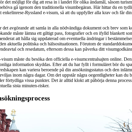
 det möjligt för dig att resa in i landet för olika ändamål, såsom turism, 
 behöva gå igenom den traditionella visumbegäran. Här hittar du en tydli
 enkelinrese-Ryssland e-visum, så att du uppfyller alla krav och får d
är det avgörande att samla in alla nödvändiga dokument och brev som 
ande måste lämna ett giltigt pass, fotografier och en ifylld blankett so
enderat att hålla sig uppdaterad om eventuella ändringar i bestämmelse
den aktuella politiska och hälsosituationen. Förutom de standarddokument
deavtal och resedatum, eftersom dessa kan påverka ditt visumgodkän
-visum måste du besöka den officiella e-visumcentralsajten online. Den
rsonliga information skyddas. Efter att du har fyllt i formuläret bör du sp
eredskapen kan variera beroende på din ansökningsstatus och den inlä
iljas inom några dagar. Om det uppstår några oegentligheter kan du b
ler förtydliga vissa punkter. Det är alltid klokt att påbörja denna process
tuella sista minuten-risker.
ansökningsprocess