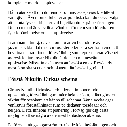
kompletterar cirkusupplevelsen.
Håll i åtanke att om du handlar online, accepteras kreditkort
vanligtvis. Även om e-billetter är praktiska kan du också välja
att hämta fysiska biljetter vid biljettkontoret på besöksdagen.
Denna metod är särskilt användbar för dem som föredrar en
fysisk påminnelse om sin upplevelse.
I sammanfattning, oavsett om du är en beundrare av
jazzmusik blandat med cirkusakter eller bara ser fram emot att
bevittna en traditionell föreställning som representerar väsenet
av rysk kultur, lovar Nikulin Cirkus en minnesvärd
upplevelse. Missa inte chansen att besöka en av Rysslands
mest ikoniska scener, och planera ditt besök i god tid!
Förstå Nikulin Cirkus schema
Cirkus Nikulin i Moskva erbjuder en imponerande
uppsättning föreställningar under hela veckan, vilket gör det
viktigt för besökare att känna till schemat. Varje vecka äger
vanligtvis föreställningar rum på tisdagar, torsdagar och
helgen. Detta innebär att planering i förväg ger dig bästa
möjlighet att se några av de mest fantastiska akterna.
På föreställningsdagar strömmar både lokalbefolkningen och