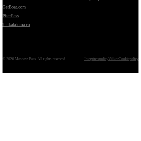
GetBoat.com
PiterPass
Tutkakdoma.ru
©
2026
Moscow Pass
. All rights reserved.
Integritetspolicy
Villkor
Cookiepolicy