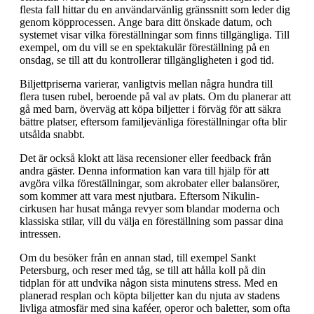
flesta fall hittar du en användarvänlig gränssnitt som leder dig
genom köpprocessen. Ange bara ditt önskade datum, och
systemet visar vilka föreställningar som finns tillgängliga. Till
exempel, om du vill se en spektakulär föreställning på en
onsdag, se till att du kontrollerar tillgängligheten i god tid.
Biljettpriserna varierar, vanligtvis mellan några hundra till
flera tusen rubel, beroende på val av plats. Om du planerar att
gå med barn, överväg att köpa biljetter i förväg för att säkra
bättre platser, eftersom familjevänliga föreställningar ofta blir
utsålda snabbt.
Det är också klokt att läsa recensioner eller feedback från
andra gäster. Denna information kan vara till hjälp för att
avgöra vilka föreställningar, som akrobater eller balansörer,
som kommer att vara mest njutbara. Eftersom Nikulin-
cirkusen har husat många revyer som blandar moderna och
klassiska stilar, vill du välja en föreställning som passar dina
intressen.
Om du besöker från en annan stad, till exempel Sankt
Petersburg, och reser med tåg, se till att hålla koll på din
tidplan för att undvika någon sista minutens stress. Med en
planerad resplan och köpta biljetter kan du njuta av stadens
livliga atmosfär med sina kaféer, operor och baletter, som ofta