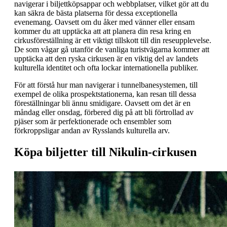
navigerar i biljettköpsappar och webbplatser, vilket gör att du
kan säkra de bästa platserna för dessa exceptionella
evenemang. Oavsett om du åker med vänner eller ensam
kommer du att upptäcka att att planera din resa kring en
cirkusföreställning är ett viktigt tillskott till din reseupplevelse.
De som vågar gå utanför de vanliga turistvägarna kommer att
upptäcka att den ryska cirkusen är en viktig del av landets
kulturella identitet och ofta lockar internationella publiker.
För att förstå hur man navigerar i tunnelbanesystemen, till
exempel de olika prospektstationerna, kan resan till dessa
föreställningar bli ännu smidigare. Oavsett om det är en
måndag eller onsdag, förbered dig på att bli förtrollad av
pjäser som är perfektionerade och ensembler som
förkroppsligar andan av Rysslands kulturella arv.
Köpa biljetter till Nikulin-cirkusen