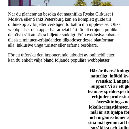
När du planerar att besöka det magnifika Ryska Cirkuset i
Moskva eller Sankt Petersburg kan en komplett guide till
onlineköp av biljetter verkligen förbättra din upplevelse. Olika
webbplatser och appar har arbetat hårt för att erbjuda publiken
de bästa sätt att säkra biljetter smidigt. Från exklusiva rabatter
till sista minuten-erbjudanden tillgodoser dessa plattformar
alla, inklusive unga turister eller erfarna besökare.
För att utforska den imponerande utbudet av onlinebiljetter
kan du enkelt välja bland följande populära webbplatser:
Här är översättninge
naturligt, infödd kva
svenska:
Langua
Support
Vi är ett gl
team av språkexpert
erbjuder profession
översättnings- o
lokaliseringstjänster
mål är att hjälpa fö
och organisationer a
sina mål genom att 
språkliga och kultu