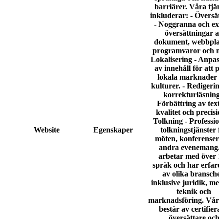
barriärer. Våra tjä
inkluderar: -
Översä
- Noggranna och e
översättningar 
dokument, webbpla
programvaror och m
Lokalisering
- Anpas
av innehåll för att 
lokala marknader
kulturer. -
Redigerin
korrekturläsnin
Förbättring av tex
kvalitet och precisi
Tolkning
- Professio
Website
Egenskaper
tolkningstjänster 
möten, konferenser
andra evenemang.
arbetar med över 
språk och har erfar
av olika bransche
inklusive juridik, me
teknik och
marknadsföring. Vår
består av certifie
översättare oc