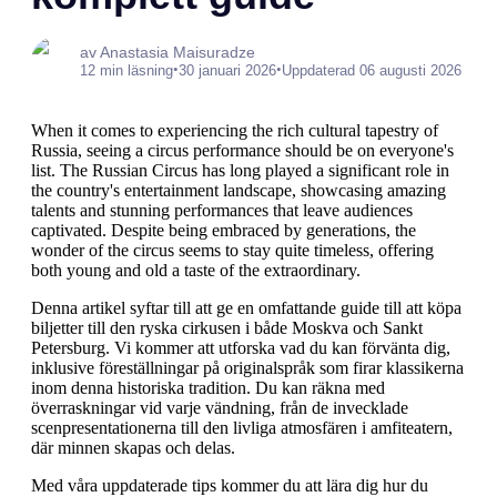
av Anastasia Maisuradze
•
•
12 min läsning
30 januari 2026
Uppdaterad 06 augusti 2026
When it comes to experiencing the rich cultural tapestry of
Russia, seeing a circus performance should be on everyone's
list. The Russian Circus has long played a significant role in
the country's entertainment landscape, showcasing amazing
talents and stunning performances that leave audiences
captivated. Despite being embraced by generations, the
wonder of the circus seems to stay quite timeless, offering
both young and old a taste of the extraordinary.
Denna artikel syftar till att ge en omfattande guide till att köpa
biljetter till den ryska cirkusen i både Moskva och Sankt
Petersburg. Vi kommer att utforska vad du kan förvänta dig,
inklusive föreställningar på originalspråk som firar klassikerna
inom denna historiska tradition. Du kan räkna med
överraskningar vid varje vändning, från de invecklade
scenpresentationerna till den livliga atmosfären i amfiteatern,
där minnen skapas och delas.
Med våra uppdaterade tips kommer du att lära dig hur du