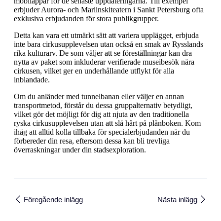
mobilappar för de senaste uppdateringarna. Till exempel
erbjuder Aurora- och Mariinskiteatern i Sankt Petersburg ofta
exklusiva erbjudanden för stora publikgrupper.
Detta kan vara ett utmärkt sätt att variera upplägget, erbjuda
inte bara cirkusupplevelsen utan också en smak av Rysslands
rika kulturarv. De som väljer att se föreställningar kan dra
nytta av paket som inkluderar verifierade museibesök nära
cirkusen, vilket ger en underhållande utflykt för alla
inblandade.
Om du anländer med tunnelbanan eller väljer en annan
transportmetod, förstår du dessa gruppalternativ betydligt,
vilket gör det möjligt för dig att njuta av den traditionella
ryska cirkusupplevelsen utan att slå hårt på plånboken. Kom
ihåg att alltid kolla tillbaka för specialerbjudanden när du
förbereder din resa, eftersom dessa kan bli trevliga
överraskningar under din stadsexploration.
Föregående inlägg
Nästa inlägg