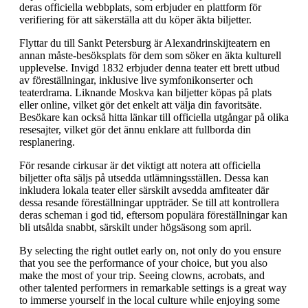
deras officiella webbplats, som erbjuder en plattform för
verifiering för att säkerställa att du köper äkta biljetter.
Flyttar du till Sankt Petersburg är Alexandrinskijteatern en
annan måste-besöksplats för dem som söker en äkta kulturell
upplevelse. Invigd 1832 erbjuder denna teater ett brett utbud
av föreställningar, inklusive live symfonikonserter och
teaterdrama. Liknande Moskva kan biljetter köpas på plats
eller online, vilket gör det enkelt att välja din favoritsäte.
Besökare kan också hitta länkar till officiella utgångar på olika
resesajter, vilket gör det ännu enklare att fullborda din
resplanering.
För resande cirkusar är det viktigt att notera att officiella
biljetter ofta säljs på utsedda utlämningsställen. Dessa kan
inkludera lokala teater eller särskilt avsedda amfiteater där
dessa resande föreställningar uppträder. Se till att kontrollera
deras scheman i god tid, eftersom populära föreställningar kan
bli utsålda snabbt, särskilt under högsäsong som april.
By selecting the right outlet early on, not only do you ensure
that you see the performance of your choice, but you also
make the most of your trip. Seeing clowns, acrobats, and
other talented performers in remarkable settings is a great way
to immerse yourself in the local culture while enjoying some