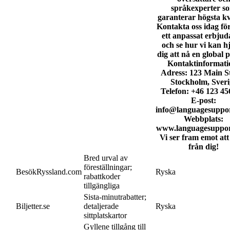
språkexperter s
garanterar högsta kva
Kontakta oss idag för
ett anpassat erbju
och se hur vi kan h
dig att nå en global 
Kontaktinformati
Adress: 123 Main St
Stockholm, Sveri
Telefon: +46 123 45
E-post:
info@languagesuppo
Webbplats:
www.languagesuppo
Vi ser fram emot att
från dig!
Bred urval av
föreställningar;
BesökRyssland.com
Ryska
rabattkoder
tillgängliga
Sista-minutrabatter;
Biljetter.se
detaljerade
Ryska
sittplatskartor
Gyllene tillgång till