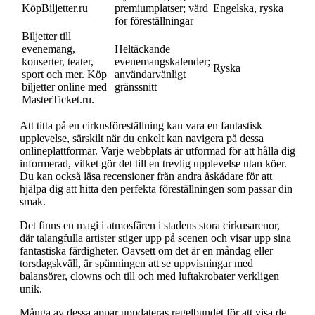
KöpBiljetter.ru
premiumplatser; värd
Engelska, ryska
för föreställningar
Biljetter till
evenemang,
Heltäckande
konserter, teater,
evenemangskalender;
Ryska
sport och mer. Köp
användarvänligt
biljetter online med
gränssnitt
MasterTicket.ru.
Att titta på en cirkusföreställning kan vara en fantastisk
upplevelse, särskilt när du enkelt kan navigera på dessa
onlineplattformar. Varje webbplats är utformad för att hålla dig
informerad, vilket gör det till en trevlig upplevelse utan köer.
Du kan också läsa recensioner från andra åskådare för att
hjälpa dig att hitta den perfekta föreställningen som passar din
smak.
Det finns en magi i atmosfären i stadens stora cirkusarenor,
där talangfulla artister stiger upp på scenen och visar upp sina
fantastiska färdigheter. Oavsett om det är en måndag eller
torsdagskväll, är spänningen att se uppvisningar med
balansörer, clowns och till och med luftakrobater verkligen
unik.
Många av dessa appar uppdateras regelbundet för att visa de