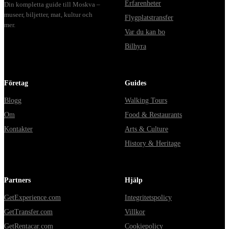
Erfarenheter
Din kompletta guide till Moskva –
museer, biljetter, mat, kultur och
Flygplatstransfer
mer.
Var du kan bo
Bilhyra
Företag
Guides
Blogg
Walking Tours
Om
Food & Restaurants
Kontakter
Arts & Culture
History & Heritage
Partners
Hjälp
GetExperience.com
Integritetspolicy
GetTransfer.com
Villkor
GetRentacar.com
Cookiepolicy