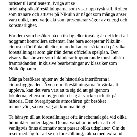
turister till amfiteatern, ivriga att se
originalspråksföreställningarna som visar upp rysk stil. Rollen
som tränare och artister på Nikulin är något som många anser
vara unikt, med varje akt som presenterar vågor av energi och
konstnärlighet.
För dem som besöker på en tisdag eller torsdag är det klokt att
noggrant kontrollera schemat. Inte bara accepterar Nikulin-
cirkusen förköpta biljetter, utan du kan också ta reda på vilka
föreställningar som går från deras officiella spelplan. Den
visar vilka shower som inkluderar imponerande musikaliska
framträdanden, inklusive bearbetningar av klassiker som
Nötknäpparen.
Många besökare njuter av de historiska interiörerna i
cirkusbyggnaden. Även om föreställningarna är värda att
uppleva, kan det vara värt att ta sig tid att gå igenom
lokalerna, eftersom byggnaden i sig är vacker och rik på
historia. Den övergripande atmosfären gör besöket
minnesvärt, så överväg att komma tidigt.
Ta hänsyn till att föreställningar ofta är schemalagda vid olika
tidpunkter under dagen. Denna variation innebär att det
vanligtvis finns alternativ som passar olika tidsplaner. Om du
reser med tåg för att se en föreställning, räkna med extra tid