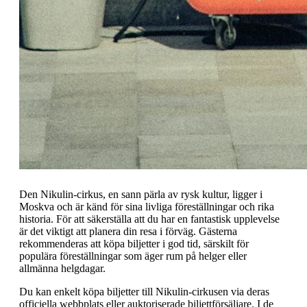
Den Nikulin-cirkus, en sann pärla av rysk kultur, ligger i
Moskva och är känd för sina livliga föreställningar och rika
historia. För att säkerställa att du har en fantastisk upplevelse
är det viktigt att planera din resa i förväg. Gästerna
rekommenderas att köpa biljetter i god tid, särskilt för
populära föreställningar som äger rum på helger eller
allmänna helgdagar.
Du kan enkelt köpa biljetter till Nikulin-cirkusen via deras
officiella webbplats eller auktoriserade biljettförsäljare. I de