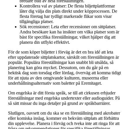
bredare bild av hela föreställningen.
Kontrollera val av platser: De flesta biljettplattformar
låter dig välja din plats direkt under köpprocessen. De
flesta företag har tydligt markerade flikar som visar
tillgängliga platser.
Sök recensioner: Leta efter recensioner om sittplatser.
Andra besökare kan ha insikter om vilka platser som är
bäst för specifika föreställningar, vilket hjälper dig att
planera din utflykt effektivt.
För de som köper biljetter i förväg är det en bra idé att leta
efter uppdaterade sittplatskartor, särskilt om föreställningen är
populär. Populära föreställningar kan snabbt bli utsålda, så
planering kan göra mycket. Dessutom, om du går på en
hektisk dag som torsdag eller lördag, överväg att komma tidigt
för att njuta av den omgivande kulturen, museerna eller
underhållningsalternativ som baletter på Eremitaget.
Om engelska är ditt första språk, se till att cirkusen erbjuder
föreställningar med engelska undertexter eller audioguider. På
så sätt missar du inga detaljer på grund av språkbarriärer.
Slutligen, oavsett om du ska se en föreställning med akrobater
eller komiska inslag, kommer en bekväm sittplats att förbättra
din upplevelse. Planera i förväg och tveka inte att ringa för att
fråga om rekommendationer för specifika föreställningar.