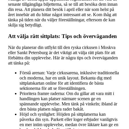
senaste tillgängliga biljetterna, så se till att besöka dem innan
din resa. Att planera ditt besök i april eller när som helst på
året innebär att du hittar något intressant att se. Kom ihåg att
tänka på tiden när du väljer föreställningar, eftersom de kan
skilja sig betydligt.
Att välja rätt sittplats: Tips och överväganden
När du planerar din utflykt till den ryska cirkusen i Moskva
eller Sankt Petersburg är det viktigt att välja rätt plats för att
förbättra din upplevelse. Här är några tips och överväganden
att tänka på:
Förstå arenan: Varje cirkusarena, inklusive traditionella
och moderna, har en unik layout. Bekanta dig med
sittplatskartan online för att identifiera de bästa
sektionerna för att se föreställningen.
Prioritera framre raderna: Om du gillar att vara mitt i
handlingen kan platser närmare scenen ge en
spännande upplevelse. Men tänk på vinkeln; ibland är
den bästa platsen några rader bakåt.
Höjd och synlighet: Höjden på sittplatserna kan
påverka din syn. Parkett eller loger erbjuder vanligtvis
en mer intim upplevelse, medan övre läktare kan ge en