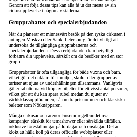
Genom att följa dessa tips kan alla få ut det mesta av sin
cirkusupplevelse i någon av städerna.
Grupprabatter och specialerbjudanden
När du planerar ett minnesvärt besök på den ryska cirkusen i
antingen Moskva eller Sankt Petersburg, är det viktigt att
undersöka de tillgängliga grupprabatterna och
specialerbjudandena. Dessa erbjudanden kan betydligt
förbättra din upplevelse, särskilt om du besöker med en stor
grupp.
Grupprabatter är ofta tillgängliga för både vuxna och barn,
vilket gör det enklare för familjer, skolor eller grupper av
turister att njuta av underhållningen tillsammans. Vanligtvis
gäller rabatterna vid köp av biljetter för ett visst antal personer,
vilket gör att du kan spara rubel medan du njuter av
världsklassuppföranden, såsom trapetsnummer och klassiska
baletter som Nötknäpparen.
Många cirkusar och arenor lanserar regelbundet nya
kampanjer, särskilt för temashower eller särskilda tillfällen,
inklusive föreställningar på lördagar och onsdagar. Det är
klokt att hålla koll på deras officiella webbplatser eller