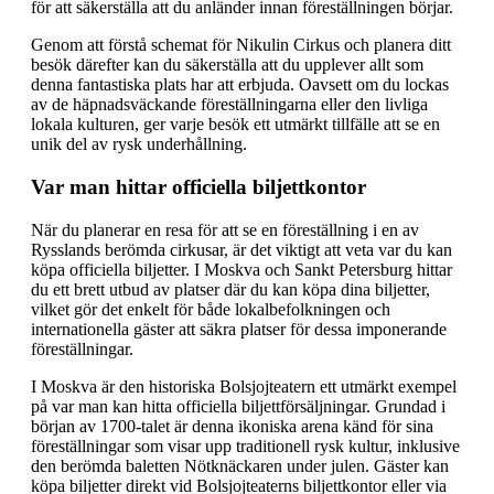
för att säkerställa att du anländer innan föreställningen börjar.
Genom att förstå schemat för Nikulin Cirkus och planera ditt
besök därefter kan du säkerställa att du upplever allt som
denna fantastiska plats har att erbjuda. Oavsett om du lockas
av de häpnadsväckande föreställningarna eller den livliga
lokala kulturen, ger varje besök ett utmärkt tillfälle att se en
unik del av rysk underhållning.
Var man hittar officiella biljettkontor
När du planerar en resa för att se en föreställning i en av
Rysslands berömda cirkusar, är det viktigt att veta var du kan
köpa officiella biljetter. I Moskva och Sankt Petersburg hittar
du ett brett utbud av platser där du kan köpa dina biljetter,
vilket gör det enkelt för både lokalbefolkningen och
internationella gäster att säkra platser för dessa imponerande
föreställningar.
I Moskva är den historiska Bolsjojteatern ett utmärkt exempel
på var man kan hitta officiella biljettförsäljningar. Grundad i
början av 1700-talet är denna ikoniska arena känd för sina
föreställningar som visar upp traditionell rysk kultur, inklusive
den berömda baletten Nötknäckaren under julen. Gäster kan
köpa biljetter direkt vid Bolsjojteaterns biljettkontor eller via