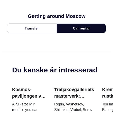
Getting around Moscow
Transfer
Car rental
Du kanske är intresserad
Kosmos-
Tretjakovgalleriets
Krem
paviljongen vid
mästerverk:
rust
VDNKh: Inuti
målningarna som
Fabe
A full-size Mir
Repin, Vasnetsov,
Ten Im
Rysslands
är värda att
tron
module you can
Shishkin, Vrubel, Serov
Faberg