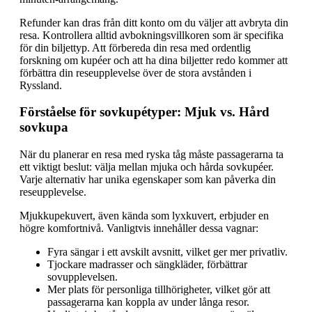
Refunder kan dras från ditt konto om du väljer att avbryta din
resa. Kontrollera alltid avbokningsvillkoren som är specifika
för din biljettyp. Att förbereda din resa med ordentlig
forskning om kupéer och att ha dina biljetter redo kommer att
förbättra din reseupplevelse över de stora avstånden i
Ryssland.
Förståelse för sovkupétyper: Mjuk vs. Hård
sovkupa
När du planerar en resa med ryska tåg måste passagerarna ta
ett viktigt beslut: välja mellan mjuka och hårda sovkupéer.
Varje alternativ har unika egenskaper som kan påverka din
reseupplevelse.
Mjukkupekuvert, även kända som lyxkuvert, erbjuder en
högre komfortnivå. Vanligtvis innehåller dessa vagnar:
Fyra sängar i ett avskilt avsnitt, vilket ger mer privatliv.
Tjockare madrasser och sängkläder, förbättrar
sovupplevelsen.
Mer plats för personliga tillhörigheter, vilket gör att
passagerarna kan koppla av under långa resor.