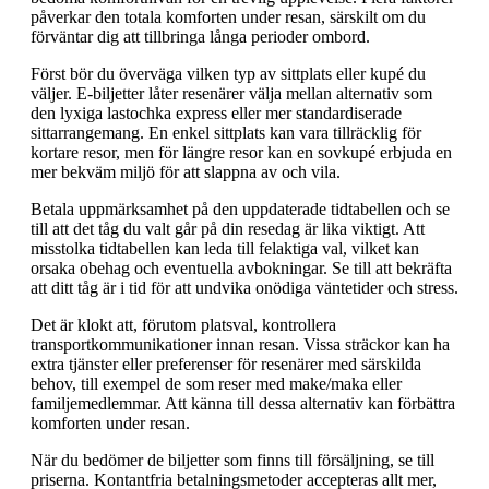
påverkar den totala komforten under resan, särskilt om du
förväntar dig att tillbringa långa perioder ombord.
Först bör du överväga vilken typ av sittplats eller kupé du
väljer. E-biljetter låter resenärer välja mellan alternativ som
den lyxiga lastochka express eller mer standardiserade
sittarrangemang. En enkel sittplats kan vara tillräcklig för
kortare resor, men för längre resor kan en sovkupé erbjuda en
mer bekväm miljö för att slappna av och vila.
Betala uppmärksamhet på den uppdaterade tidtabellen och se
till att det tåg du valt går på din resedag är lika viktigt. Att
misstolka tidtabellen kan leda till felaktiga val, vilket kan
orsaka obehag och eventuella avbokningar. Se till att bekräfta
att ditt tåg är i tid för att undvika onödiga väntetider och stress.
Det är klokt att, förutom platsval, kontrollera
transportkommunikationer innan resan. Vissa sträckor kan ha
extra tjänster eller preferenser för resenärer med särskilda
behov, till exempel de som reser med make/maka eller
familjemedlemmar. Att känna till dessa alternativ kan förbättra
komforten under resan.
När du bedömer de biljetter som finns till försäljning, se till
priserna. Kontantfria betalningsmetoder accepteras allt mer,