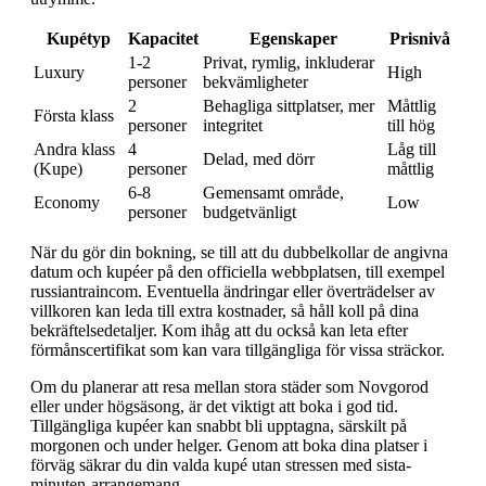
Kupétyp
Kapacitet
Egenskaper
Prisnivå
1-2
Privat, rymlig, inkluderar
Luxury
High
personer
bekvämligheter
2
Behagliga sittplatser, mer
Måttlig
Första klass
personer
integritet
till hög
Andra klass
4
Låg till
Delad, med dörr
(Kupe)
personer
måttlig
6-8
Gemensamt område,
Economy
Low
personer
budgetvänligt
När du gör din bokning, se till att du dubbelkollar de angivna
datum och kupéer på den officiella webbplatsen, till exempel
russiantraincom. Eventuella ändringar eller överträdelser av
villkoren kan leda till extra kostnader, så håll koll på dina
bekräftelsedetaljer. Kom ihåg att du också kan leta efter
förmånscertifikat som kan vara tillgängliga för vissa sträckor.
Om du planerar att resa mellan stora städer som Novgorod
eller under högsäsong, är det viktigt att boka i god tid.
Tillgängliga kupéer kan snabbt bli upptagna, särskilt på
morgonen och under helger. Genom att boka dina platser i
förväg säkrar du din valda kupé utan stressen med sista-
minuten-arrangemang.