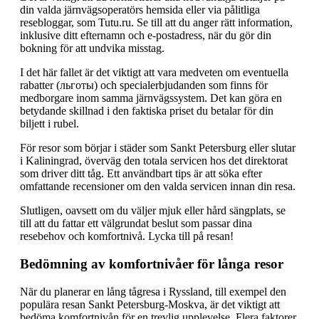
din valda järnvägsoperatörs hemsida eller via pålitliga
resebloggar, som Tutu.ru. Se till att du anger rätt information,
inklusive ditt efternamn och e-postadress, när du gör din
bokning för att undvika misstag.
I det här fallet är det viktigt att vara medveten om eventuella
rabatter (льготы) och specialerbjudanden som finns för
medborgare inom samma järnvägssystem. Det kan göra en
betydande skillnad i den faktiska priset du betalar för din
biljett i rubel.
För resor som börjar i städer som Sankt Petersburg eller slutar
i Kaliningrad, överväg den totala servicen hos det direktorat
som driver ditt tåg. Ett användbart tips är att söka efter
omfattande recensioner om den valda servicen innan din resa.
Slutligen, oavsett om du väljer mjuk eller hård sängplats, se
till att du fattar ett välgrundat beslut som passar dina
resebehov och komfortnivå. Lycka till på resan!
Bedömning av komfortnivåer för långa resor
När du planerar en lång tågresa i Ryssland, till exempel den
populära resan Sankt Petersburg-Moskva, är det viktigt att
bedöma komfortnivån för en trevlig upplevelse. Flera faktorer