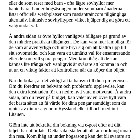
eller de som reser med barn - ofta lägre sovhyllor mer
hanterbara. Under högsäsongen under sommarmånaderna
listar officiella webbplatser som russiantraincom tillgängliga
alternativ, inklusive sovhylltyper, vilket hjälper dig att göra ett
välgrundat val.
Å andra sidan är övre hyllor vanligtvis billigare på grund av
den mindre praktiska tillgången. De kan vara mer lämpliga för
de som är äventyrliga och inte bryr sig om att klättra upp till
sitt sovområde, och kan vara ett utmärkt val för ensamresande
eller de som vill spara pengar. Men kom ihåg att de kan
kännas lite trånga och vanligtvis är svårare att komma in och
ut ur, en viktig faktor att kontrollera när du köper din biljett.
När du bokar, är det viktigt att ta hänsyn till dina preferenser.
Om du föredrar en bekväm och problemfri upplevelse, kan
den extra kostnaden för en nedre hytt vara motiverad. Å andra
sidan, om du reser på budget, kan valet av en övre hytt vara
det bästa sättet att få värde för dina pengar samtidigt som du
njuter av din resa genom Ryssland eller till och med in i
Litauen.
Glöm inte att bekräfta din bokning via e-post efter att ditt
biljett har utfärdats. Detta säkerställer att allt är i ordning innan
din resa. Kom ihåg att under högsäsong kan det bli svårare att