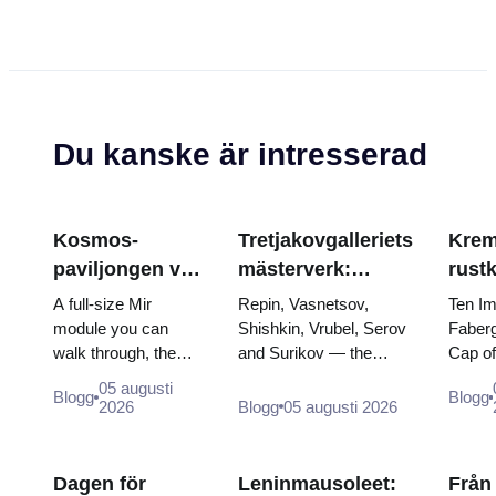
Du kanske är intresserad
Kosmos-
Tretjakovgalleriets
Krem
paviljongen vid
mästerverk:
rust
VDNKh: Inuti
målningarna som
Fabe
A full-size Mir
Repin, Vasnetsov,
Ten Im
Rysslands
är värda att
tron
module you can
Shishkin, Vrubel, Serov
Faberg
walk through, the
and Surikov — the
Cap o
största
planera kring
krön
Energia–Buran
works that stop people,
the do
rymdutställning
05 augusti
Blogg
Blogg
model, scorched
where they hang, and
of two
2026
Blogg
05 augusti 2026
descent capsules
why booking the...
and th
and 120 pieces of
dress 
flight...
Cather
Dagen för
Leninmausoleet:
Från