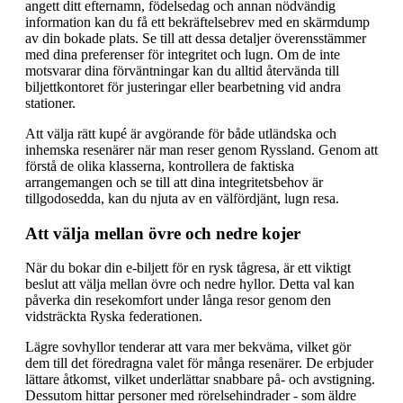
angett ditt efternamn, födelsedag och annan nödvändig
information kan du få ett bekräftelsebrev med en skärmdump
av din bokade plats. Se till att dessa detaljer överensstämmer
med dina preferenser för integritet och lugn. Om de inte
motsvarar dina förväntningar kan du alltid återvända till
biljettkontoret för justeringar eller bearbetning vid andra
stationer.
Att välja rätt kupé är avgörande för både utländska och
inhemska resenärer när man reser genom Ryssland. Genom att
förstå de olika klasserna, kontrollera de faktiska
arrangemangen och se till att dina integritetsbehov är
tillgodosedda, kan du njuta av en välfördjänt, lugn resa.
Att välja mellan övre och nedre kojer
När du bokar din e-biljett för en rysk tågresa, är ett viktigt
beslut att välja mellan övre och nedre hyllor. Detta val kan
påverka din resekomfort under långa resor genom den
vidsträckta Ryska federationen.
Lägre sovhyllor tenderar att vara mer bekväma, vilket gör
dem till det föredragna valet för många resenärer. De erbjuder
lättare åtkomst, vilket underlättar snabbare på- och avstigning.
Dessutom hittar personer med rörelsehindrader - som äldre