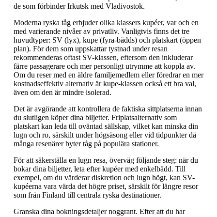
de som förbinder Irkutsk med Vladivostok.
Moderna ryska tåg erbjuder olika klassers kupéer, var och en
med varierande nivåer av privatliv. Vanligtvis finns det tre
huvudtyper: SV (lyx), kupe (fyra-bädds) och platskart (öppen
plan). För dem som uppskattar tystnad under resan
rekommenderas oftast SV-klassen, eftersom den inkluderar
färre passagerare och mer personligt utrymme att koppla av.
Om du reser med en äldre familjemedlem eller föredrar en mer
kostnadseffektiv alternativ är kupe-klassen också ett bra val,
även om den är mindre isolerad.
Det är avgörande att kontrollera de faktiska sittplatserna innan
du slutligen köper dina biljetter. Friplatsalternativ som
platskart kan leda till oväntad sällskap, vilket kan minska din
lugn och ro, särskilt under högsäsong eller vid tidpunkter då
många resenärer byter tåg på populära stationer.
För att säkerställa en lugn resa, överväg följande steg: när du
bokar dina biljetter, leta efter kupéer med enkelbädd. Till
exempel, om du värderar diskretion och lugn högt, kan SV-
kupéerna vara värda det högre priset, särskilt för längre resor
som från Finland till centrala ryska destinationer.
Granska dina bokningsdetaljer noggrant. Efter att du har