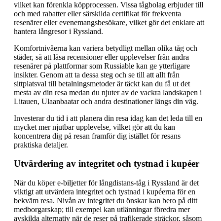
vilket kan förenkla köpprocessen. Vissa tågbolag erbjuder till
och med rabatter eller särskilda certifikat för frekventa
resenärer eller evenemangsbesökare, vilket gör det enklare att
hantera långresor i Ryssland.
Komfortnivåerna kan variera betydligt mellan olika tåg och
städer, så att läsa recensioner eller upplevelser från andra
resenärer på plattformar som Russiable kan ge ytterligare
insikter. Genom att ta dessa steg och se till att allt från
sittplatsval till betalningsmetoder är täckt kan du få ut det
mesta av din resa medan du njuter av de vackra landskapen i
Litauen, Ulaanbaatar och andra destinationer längs din väg.
Investerar du tid i att planera din resa idag kan det leda till en
mycket mer njutbar upplevelse, vilket gör att du kan
koncentrera dig på resan framför dig istället för resans
praktiska detaljer.
Utvärdering av integritet och tystnad i kupéer
När du köper e-biljetter för långdistans-tåg i Ryssland är det
viktigt att utvärdera integritet och tystnad i kupéerna för en
bekväm resa. Nivån av integritet du önskar kan bero på ditt
medborgarskap; till exempel kan utlänningar föredra mer
avskilda alternativ när de reser på trafikerade sträckor, såsom