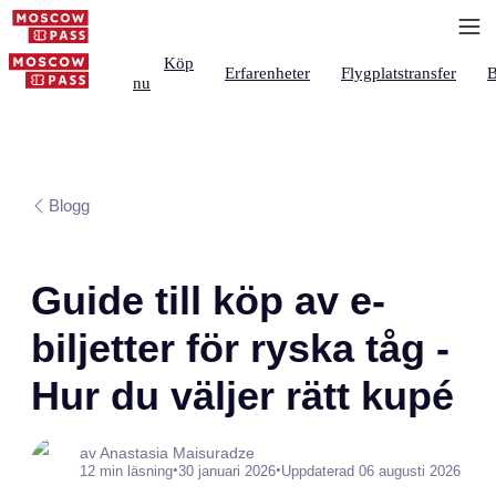
Köp
Erfarenheter
Flygplatstransfer
B
nu
Blogg
Guide till köp av e-
biljetter för ryska tåg -
Hur du väljer rätt kupé
av Anastasia Maisuradze
•
•
12 min läsning
30 januari 2026
Uppdaterad 06 augusti 2026