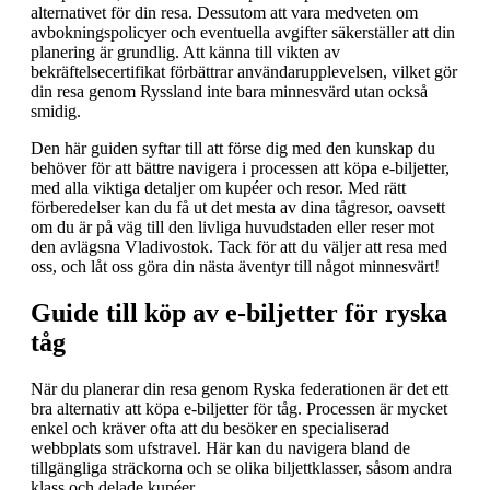
alternativet för din resa. Dessutom att vara medveten om
avbokningspolicyer och eventuella avgifter säkerställer att din
planering är grundlig. Att känna till vikten av
bekräftelsecertifikat förbättrar användarupplevelsen, vilket gör
din resa genom Ryssland inte bara minnesvärd utan också
smidig.
Den här guiden syftar till att förse dig med den kunskap du
behöver för att bättre navigera i processen att köpa e-biljetter,
med alla viktiga detaljer om kupéer och resor. Med rätt
förberedelser kan du få ut det mesta av dina tågresor, oavsett
om du är på väg till den livliga huvudstaden eller reser mot
den avlägsna Vladivostok. Tack för att du väljer att resa med
oss, och låt oss göra din nästa äventyr till något minnesvärt!
Guide till köp av e-biljetter för ryska
tåg
När du planerar din resa genom Ryska federationen är det ett
bra alternativ att köpa e-biljetter för tåg. Processen är mycket
enkel och kräver ofta att du besöker en specialiserad
webbplats som ufstravel. Här kan du navigera bland de
tillgängliga sträckorna och se olika biljettklasser, såsom andra
klass och delade kupéer.