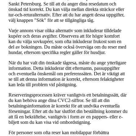
Sankt Petersburg. Se till att du anger dina resedatum och
önskad tid korrekt. Du kan välja mellan direkta sträckor eller
tur-och-returalternativ. Efter att du har angett dessa uppgifter,
välj knappen "Sök" för att se tillgängliga tåg.
Varje annons visar olika alternativ som inkluderar tilldelade
kupéer och deras avgifter. Observera att för högre komfort
kan du välja sovkupéer, som ofta inkluderar frukost som en
del av bokningen. Du måste också överväga om du reser med
hundar, eftersom specifika regler gäller för husdjur.
När du har valt din önskade tågresa, måste du ange ytterligare
information. Detta inkluderar ditt efternamn, passuppgifter
och eventuella önskemål om preferenssäten. Det är viktigt att
se till att denna information är korrekt, eftersom felaktigheter
kan leda till problem vid påstigning.
Reserveringsprocessen kräver vanligtvis ett betalningssätt, där
du kan behöva ange dina CVC2-siffror. Se till att din
betalningsinformation är korrekt för att undvika eventuella
förseningar. Efter att du har slutfört din beställning kommer du
att få en bekräftelse, vanligtvis i form av en pappers- eller e-
biljett som du kan visa vid ombordstigning.
För personer som ofta reser kan mobilappar förbättra