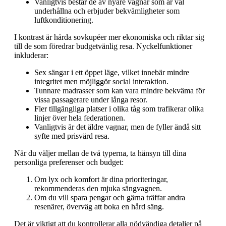
Vanligtvis består de av nyare vagnar som är väl
underhållna och erbjuder bekvämligheter som
luftkonditionering.
I kontrast är hårda sovkupéer mer ekonomiska och riktar sig
till de som föredrar budgetvänlig resa. Nyckelfunktioner
inkluderar:
Sex sängar i ett öppet läge, vilket innebär mindre
integritet men möjliggör social interaktion.
Tunnare madrasser som kan vara mindre bekväma för
vissa passagerare under långa resor.
Fler tillgängliga platser i olika tåg som trafikerar olika
linjer över hela federationen.
Vanligtvis är det äldre vagnar, men de fyller ändå sitt
syfte med prisvärd resa.
När du väljer mellan de två typerna, ta hänsyn till dina
personliga preferenser och budget:
Om lyx och komfort är dina prioriteringar,
rekommenderas den mjuka sängvagnen.
Om du vill spara pengar och gärna träffar andra
resenärer, överväg att boka en hård säng.
Det är viktigt att du kontrollerar alla nödvändiga detaljer på