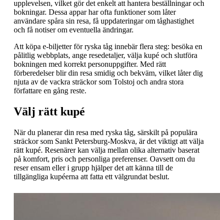
upplevelsen, vilket gör det enkelt att hantera beställningar och
bokningar. Dessa appar har ofta funktioner som låter
användare spåra sin resa, få uppdateringar om tåghastighet
och få notiser om eventuella ändringar.
Att köpa e-biljetter för ryska tåg innebär flera steg: besöka en
pålitlig webbplats, ange resedetaljer, välja kupé och slutföra
bokningen med korrekt personuppgifter. Med rätt
förberedelser blir din resa smidig och bekväm, vilket låter dig
njuta av de vackra sträckor som Tolstoj och andra stora
författare en gång reste.
Välj rätt kupé
När du planerar din resa med ryska tåg, särskilt på populära
sträckor som Sankt Petersburg-Moskva, är det viktigt att välja
rätt kupé. Resenärer kan välja mellan olika alternativ baserat
på komfort, pris och personliga preferenser. Oavsett om du
reser ensam eller i grupp hjälper det att känna till de
tillgängliga kupéerna att fatta ett välgrundat beslut.