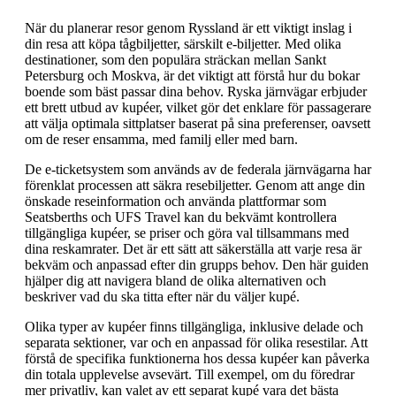
När du planerar resor genom Ryssland är ett viktigt inslag i
din resa att köpa tågbiljetter, särskilt e-biljetter. Med olika
destinationer, som den populära sträckan mellan Sankt
Petersburg och Moskva, är det viktigt att förstå hur du bokar
boende som bäst passar dina behov. Ryska järnvägar erbjuder
ett brett utbud av kupéer, vilket gör det enklare för passagerare
att välja optimala sittplatser baserat på sina preferenser, oavsett
om de reser ensamma, med familj eller med barn.
De e-ticketsystem som används av de federala järnvägarna har
förenklat processen att säkra resebiljetter. Genom att ange din
önskade reseinformation och använda plattformar som
Seatsberths och UFS Travel kan du bekvämt kontrollera
tillgängliga kupéer, se priser och göra val tillsammans med
dina reskamrater. Det är ett sätt att säkerställa att varje resa är
bekväm och anpassad efter din grupps behov. Den här guiden
hjälper dig att navigera bland de olika alternativen och
beskriver vad du ska titta efter när du väljer kupé.
Olika typer av kupéer finns tillgängliga, inklusive delade och
separata sektioner, var och en anpassad för olika resestilar. Att
förstå de specifika funktionerna hos dessa kupéer kan påverka
din totala upplevelse avsevärt. Till exempel, om du föredrar
mer privatliv, kan valet av ett separat kupé vara det bästa