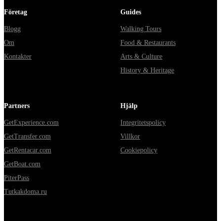
Företag
Guides
Blogg
Walking Tours
Om
Food & Restaurants
Kontakter
Arts & Culture
History & Heritage
Partners
Hjälp
GetExperience.com
Integritetspolicy
GetTransfer.com
Villkor
GetRentacar.com
Cookiepolicy
GetBoat.com
PiterPass
Tutkakdoma.ru