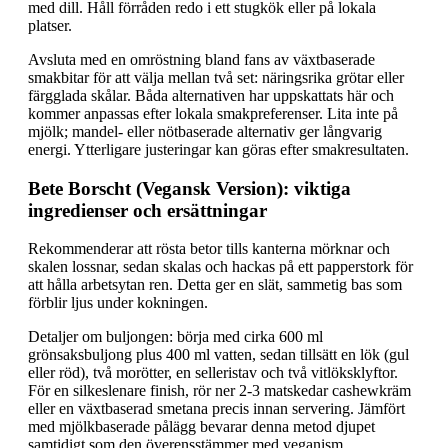
med dill. Håll förråden redo i ett stugkök eller på lokala
platser.
Avsluta med en omröstning bland fans av växtbaserade
smakbitar för att välja mellan två set: näringsrika grötar eller
färgglada skålar. Båda alternativen har uppskattats här och
kommer anpassas efter lokala smakpreferenser. Lita inte på
mjölk; mandel- eller nötbaserade alternativ ger långvarig
energi. Ytterligare justeringar kan göras efter smakresultaten.
Bete Borscht (Vegansk Version): viktiga
ingredienser och ersättningar
Rekommenderar att rösta betor tills kanterna mörknar och
skalen lossnar, sedan skalas och hackas på ett papperstork för
att hålla arbetsytan ren. Detta ger en slät, sammetig bas som
förblir ljus under kokningen.
Detaljer om buljongen: börja med cirka 600 ml
grönsaksbuljong plus 400 ml vatten, sedan tillsätt en lök (gul
eller röd), två morötter, en selleristav och två vitlöksklyftor.
För en silkeslenare finish, rör ner 2-3 matskedar cashewkräm
eller en växtbaserad smetana precis innan servering. Jämfört
med mjölkbaserade pålägg bevarar denna metod djupet
samtidigt som den överensstämmer med veganism.