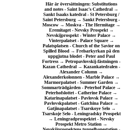
Här är översättningen:
Substitutions
and notes
-
Saint Isaac's Cathedral
→
Sankt Isaaks katedral
-
St Petersburg /
Saint Petersburg
→
Sankt Petersburg
-
Moscow
→
Moskva
-
The Hermitage
→
Eremitaget
-
Nevsky Prospekt
→
Nevskijprospekt
-
Winter Palace
→
Vinterpalatset
-
Palace Square
→
Palatsplatsen
-
Church of the Savior on
Spilled Blood
→
Frelsarkyrkan på den
uppgjutna blodet
-
Peter and Paul
Fortress
→
Petropavlovskij-fästningen
-
Kazan Cathedral
→
Kazankatedralen
-
Alexander Column
→
Alexanderkolonnen
-
Marble Palace
→
Marmorpalatset
-
Summer Garden
→
Sommarträdgården
-
Peterhof Palace
→
Peterhofslottet
-
Catherine Palace
→
Katarinapalatset
-
Pavlovsk Palace
→
Pavlovskpalatset
-
Gatchina Palace
→
Gatjinapalatset
-
Tsarskoye Selo
→
Tsarskoje Selo
-
Leningradsky Prospekt
→
Leningradprospektet
-
Nevsky
Prospekt Metro Station
→
Nevskijprospektens tunnelbanestation
-