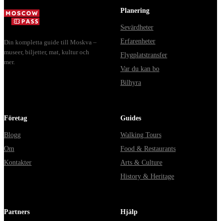
из...
Planering
Sevärdheter
Erfarenheter
Din kompletta guide till Moskva –
museer, biljetter, mat, kultur och
Flygplatstransfer
mer.
Var du kan bo
Bilhyra
Företag
Guides
Blogg
Walking Tours
Om
Food & Restaurants
Kontakter
Arts & Culture
History & Heritage
Partners
Hjälp