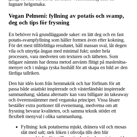
lugnare helgsmaka.
Vegan Pelmeni: fyllning av potatis och svamp,
deg och tips för frysning
En behöver två grundläggande saker: en lätt deg och en fast
potatis-svampfyllning som håller formen även efter kokning.
För det mest tillförlitliga resultatet, håll massan sval, låt degen
vila och utnyttja ångan med minimal fukt; under hela
processen, vara medveten om texturen och tätheten. Som
tidigare nämnts har denna metod använts flitigt på maslenitsa-
menyer och i många ryska hushåll för att skapa en bild av den
färdiga tallriken.
Den här idén kom från hemmakök och har förfinats för att
passa både asiatiskt inspirerade och västerländskt inspirerade
sammanhang; sådana alternativ kan vara billigare än takeaway
och överensstämmer med veganska principer. Vissa läsare
beställer extra portioner till evenemang, medvetna om att
frysning bevarar kvaliteten, och samma teknik stöder ett
flexibelt menyval i olika sammanhang.
Fyllning: kok potatiserna mjukt, dränera väl och mosas
slät med salt; stek löken i olivolja tills den blir