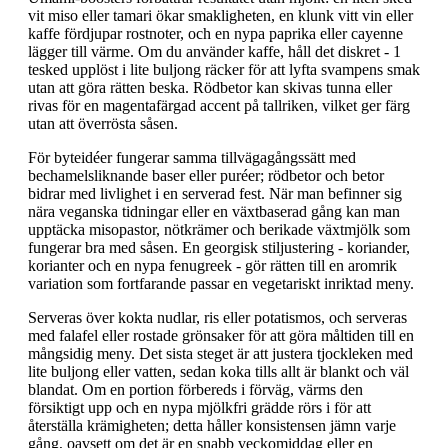
vit miso eller tamari ökar smakligheten, en klunk vitt vin eller
kaffe fördjupar rostnoter, och en nypa paprika eller cayenne
lägger till värme. Om du använder kaffe, håll det diskret - 1
tesked upplöst i lite buljong räcker för att lyfta svampens smak
utan att göra rätten beska. Rödbetor kan skivas tunna eller
rivas för en magentafärgad accent på tallriken, vilket ger färg
utan att överrösta såsen.
För byteidéer fungerar samma tillvägagångssätt med
bechamelsliknande baser eller puréer; rödbetor och betor
bidrar med livlighet i en serverad fest. När man befinner sig
nära veganska tidningar eller en växtbaserad gång kan man
upptäcka misopastor, nötkrämer och berikade växtmjölk som
fungerar bra med såsen. En georgisk stiljustering - koriander,
korianter och en nypa fenugreek - gör rätten till en aromrik
variation som fortfarande passar en vegetariskt inriktad meny.
Serveras över kokta nudlar, ris eller potatismos, och serveras
med falafel eller rostade grönsaker för att göra måltiden till en
mångsidig meny. Det sista steget är att justera tjockleken med
lite buljong eller vatten, sedan koka tills allt är blankt och väl
blandat. Om en portion förbereds i förväg, värms den
försiktigt upp och en nypa mjölkfri grädde rörs i för att
återställa krämigheten; detta håller konsistensen jämn varje
gång, oavsett om det är en snabb veckomiddag eller en