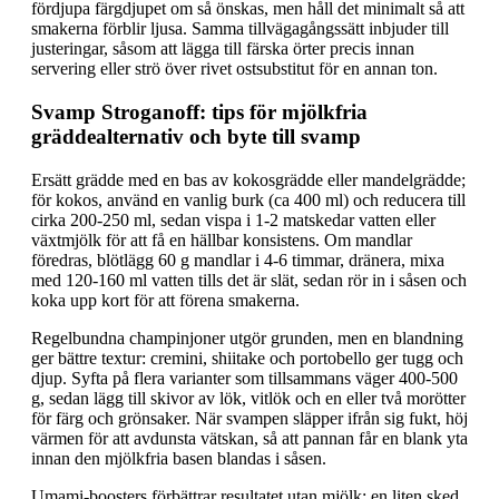
fördjupa färgdjupet om så önskas, men håll det minimalt så att
smakerna förblir ljusa. Samma tillvägagångssätt inbjuder till
justeringar, såsom att lägga till färska örter precis innan
servering eller strö över rivet ostsubstitut för en annan ton.
Svamp Stroganoff: tips för mjölkfria
gräddealternativ och byte till svamp
Ersätt grädde med en bas av kokosgrädde eller mandelgrädde;
för kokos, använd en vanlig burk (ca 400 ml) och reducera till
cirka 200-250 ml, sedan vispa i 1-2 matskedar vatten eller
växtmjölk för att få en hällbar konsistens. Om mandlar
föredras, blötlägg 60 g mandlar i 4-6 timmar, dränera, mixa
med 120-160 ml vatten tills det är slät, sedan rör in i såsen och
koka upp kort för att förena smakerna.
Regelbundna champinjoner utgör grunden, men en blandning
ger bättre textur: cremini, shiitake och portobello ger tugg och
djup. Syfta på flera varianter som tillsammans väger 400-500
g, sedan lägg till skivor av lök, vitlök och en eller två morötter
för färg och grönsaker. När svampen släpper ifrån sig fukt, höj
värmen för att avdunsta vätskan, så att pannan får en blank yta
innan den mjölkfria basen blandas i såsen.
Umami-boosters förbättrar resultatet utan mjölk: en liten sked