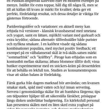
en Pushkin-inspirerad kafévibb eller ett modernt exempel på
menyn. Istället för extra toppar, håll dig till några få, men se
till att källan till kvass är märkt för kvalitet; detta ger ett
perfekt, fördelaktigt resultat, och dessa detaljer är viktiga för
gästernas förtroende.
Parideeringsidéer och variationer: en aktuell meny kan
erbjuda två versioner - klassisk kvassbaserad med smetana
och yogurt, samt en lättare, mjölkfri variant med gurksaft och
extra kryddor; sådana alternativ tillfredsställer både purister
och nyfikna smakare. I en kafétest visade sig sådana
kombinationer populära, med mycket positiv feedback; ett
exempel på en välbalanserad skål är två-skåls-satsen märkt
"sommarfrisk" och "kräftbry". Piroge kan erbjudas som en
kontrastbit mellan skålarna; ätbara blommor tillför doft; vissa
butiker experimenterar med en snickers-kräm på dessertdelen
för att behålla en lekfull ton. Studien av konsumentrespons
visar att sådan balans är fördelaktig.
Färsk gurka från dagens marknad bör användas; om kvassen
smakar stark, späd med vatten och kyl innan servering.
Servera i genomskinliga skålar för att framhäva färgerna; tips
om tidpunkter hjälper till att säkerställa färskhet; prislappar
längs disken underlättar budgetering. En kärleksfull personal
kan presentera skålen med en liten sked extra yoghurt på