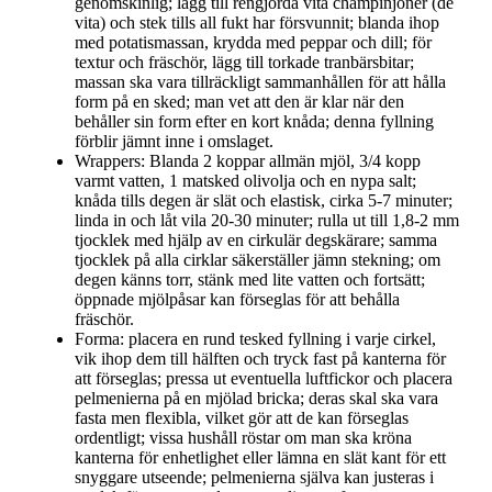
genomskinlig; lägg till rengjorda vita champinjoner (de
vita) och stek tills all fukt har försvunnit; blanda ihop
med potatismassan, krydda med peppar och dill; för
textur och fräschör, lägg till torkade tranbärsbitar;
massan ska vara tillräckligt sammanhållen för att hålla
form på en sked; man vet att den är klar när den
behåller sin form efter en kort knåda; denna fyllning
förblir jämnt inne i omslaget.
Wrappers: Blanda 2 koppar allmän mjöl, 3/4 kopp
varmt vatten, 1 matsked olivolja och en nypa salt;
knåda tills degen är slät och elastisk, cirka 5-7 minuter;
linda in och låt vila 20-30 minuter; rulla ut till 1,8-2 mm
tjocklek med hjälp av en cirkulär degskärare; samma
tjocklek på alla cirklar säkerställer jämn stekning; om
degen känns torr, stänk med lite vatten och fortsätt;
öppnade mjölpåsar kan förseglas för att behålla
fräschör.
Forma: placera en rund tesked fyllning i varje cirkel,
vik ihop dem till hälften och tryck fast på kanterna för
att förseglas; pressa ut eventuella luftfickor och placera
pelmenierna på en mjölad bricka; deras skal ska vara
fasta men flexibla, vilket gör att de kan förseglas
ordentligt; vissa hushåll röstar om man ska kröna
kanterna för enhetlighet eller lämna en slät kant för ett
snyggare utseende; pelmenierna själva kan justeras i