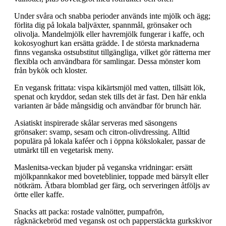
Under svåra och snabba perioder används inte mjölk och ägg;
förlita dig på lokala baljväxter, spannmål, grönsaker och
olivolja. Mandelmjölk eller havremjölk fungerar i kaffe, och
kokosyoghurt kan ersätta grädde. I de största marknaderna
finns veganska ostsubstitut tillgängliga, vilket gör rätterna mer
flexibla och användbara för samlingar. Dessa mönster kom
från bykök och kloster.
En vegansk frittata: vispa kikärtsmjöl med vatten, tillsätt lök,
spenat och kryddor, sedan stek tills det är fast. Den här enkla
varianten är både mångsidig och användbar för brunch här.
Asiatiskt inspirerade skålar serveras med säsongens
grönsaker: svamp, sesam och citron-olivdressing. Alltid
populära på lokala kaféer och i öppna kökslokaler, passar de
utmärkt till en vegetarisk meny.
Maslenitsa-veckan bjuder på veganska vridningar: ersätt
mjölkpannkakor med boveteblinier, toppade med bärsylt eller
nötkräm. Ätbara blomblad ger färg, och serveringen åtföljs av
örtte eller kaffe.
Snacks att packa: rostade valnötter, pumpafrön,
rågknäckebröd med vegansk ost och papperstäckta gurkskivor