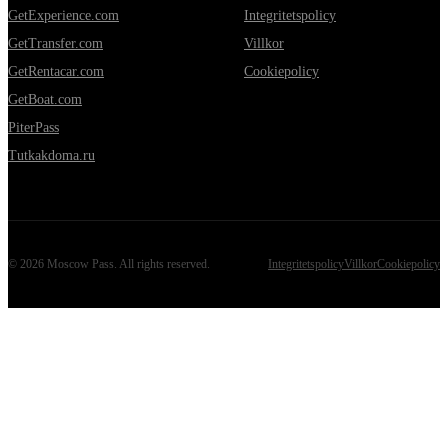
GetExperience.com
Integritetspolicy
GetTransfer.com
Villkor
GetRentacar.com
Cookiepolicy
GetBoat.com
PiterPass
Tutkakdoma.ru
©
2026
Moscow Pass
. All rights reserved.
Integritetspolicy
Villkor
Cookiepolicy