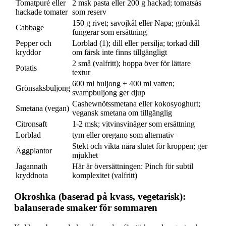
Tomatpuré eller
2 msk pasta eller 200 g hackad; tomatsås
hackade tomater
som reserv
150 g rivet; savojkål eller Napa; grönkål
Cabbage
fungerar som ersättning
Pepper och
Lorblad (1); dill eller persilja; torkad dill
kryddor
om färsk inte finns tillgängligt
2 små (valfritt); hoppa över för lättare
Potatis
textur
600 ml buljong + 400 ml vatten;
Grönsaksbuljong
svampbuljong ger djup
Cashewnötssmetana eller kokosyoghurt;
Smetana (vegan)
vegansk smetana om tillgänglig
Citronsaft
1-2 msk; vitvinsvinäger som ersättning
Lorblad
tym eller oregano som alternativ
Stekt och vikta nära slutet för kroppen; ger
Äggplantor
mjukhet
Jagannath
Här är översättningen: Pinch för subtil
kryddnota
komplexitet (valfritt)
Okroshka (baserad på kvass, vegetarisk):
balanserade smaker för sommaren