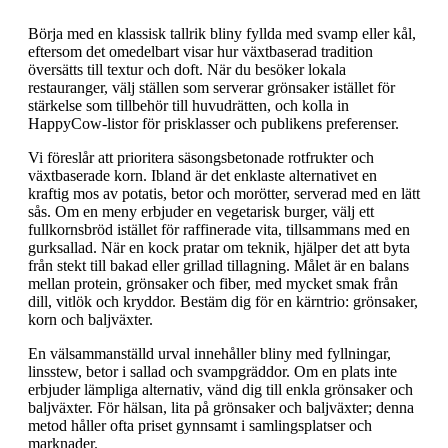
Börja med en klassisk tallrik bliny fyllda med svamp eller kål,
eftersom det omedelbart visar hur växtbaserad tradition
översätts till textur och doft. När du besöker lokala
restauranger, välj ställen som serverar grönsaker istället för
stärkelse som tillbehör till huvudrätten, och kolla in
HappyCow-listor för prisklasser och publikens preferenser.
Vi föreslår att prioritera säsongsbetonade rotfrukter och
växtbaserade korn. Ibland är det enklaste alternativet en
kraftig mos av potatis, betor och morötter, serverad med en lätt
sås. Om en meny erbjuder en vegetarisk burger, välj ett
fullkornsbröd istället för raffinerade vita, tillsammans med en
gurksallad. När en kock pratar om teknik, hjälper det att byta
från stekt till bakad eller grillad tillagning. Målet är en balans
mellan protein, grönsaker och fiber, med mycket smak från
dill, vitlök och kryddor. Bestäm dig för en kärntrio: grönsaker,
korn och baljväxter.
En välsammanställd urval innehåller bliny med fyllningar,
linsstew, betor i sallad och svampgräddor. Om en plats inte
erbjuder lämpliga alternativ, vänd dig till enkla grönsaker och
baljväxter. För hälsan, lita på grönsaker och baljväxter; denna
metod håller ofta priset gynnsamt i samlingsplatser och
marknader.