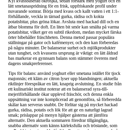
Kyl kvassbaserad okrosjka, sedan förstärk med yogurt och en
lätt smetanaspridning för en frisk, uppfriskande profil under
nuvarande somrar. Börja med kvass och kallt vatten i ett 1:1-
förhållande, veckla in tärnad gurka, rädisa och kokta
potatisbitar, plus gröna lökar. Avsluta med hackad dill och en
ätbar blomma för doft. En liten bit smör kan smälta på varma
potatisbitar, vilket ger en subtil rikedom, medan mycket färska
örter bibehåller fräschheten. Denna metod passar populära
ställningar på gator och kafémenyer, och den kan förberedas
på några minuter. De balanserar surhet och mjölkprodukter
utan tunghet, och kvassens ursprung är viktigt: en lätt åldrad
bas markerar en gynnsam balans som stämmer överens med
dagens smakpreferenser.
Tips för balans: använd yoghurt eller smetana istället för tjock
majonnäs; ett kläm av citron lyser upp blandningen; aktuella
riktlinjer förespråkar en lätt, knaprig avslutning. En studie från
ett kulinariskt institut noterar att en balanserad syra-till-
mejeriförhållande ökar upplevd fräschör, och denna enkla
uppsättning var inte komplicerad att genomföra, så förberedda
skålar kan serveras snabbt. De förlitar sig på mycket hackad
gurka, rädisa, potatis och lök för att ge en naturligt lagrad
smak; prislappar på menyn hjälper gästerna att jämföra
alternativ. Den aktuella sommaren föredrar tillgängliga,
snabba alternativ som känns kärleksfulla och tröstande, som