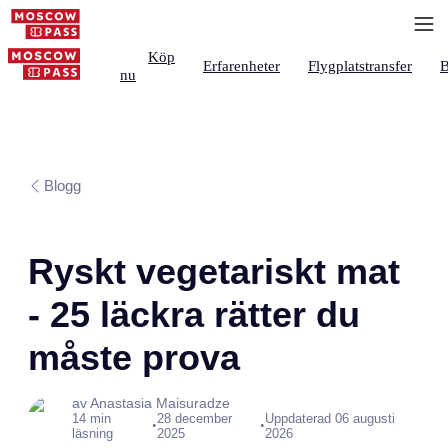
Köp
Erfarenheter
Flygplatstransfer
B
nu
Blogg
Ryskt vegetariskt mat
- 25 läckra rätter du
måste prova
av Anastasia Maisuradze
14 min
28 december
Uppdaterad 06 augusti
•
•
läsning
2025
2026