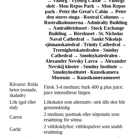
→
Viborg
-
Vyborg Castle
→
Viborgs
slott
-
Mon Repos Park
→
Mon Repos
park
-
Peter the Great's Cabin
→
Peter
den stores stuga
-
Rostral Columns
→
Rostralkolonnerna
-
Admiralty Building
→
Amiralitetshuset
-
Stock Exchange
Building
→
Börshuset
-
St. Nicholas
Naval Cathedral
→
Sankt Nikolajs
sjömanskatedral
-
Trinity Cathedral
→
Treenighetskatedralen
-
Smolny
Cathedral
→
Smolnykatedralen
-
Alexander Nevsky Lavra
→
Alexander
Nevskij kloster
-
Smolny Institute
→
Smolnyinstitutet
-
Kunstkamera
Museum
→
Kunstkameramuseet
Råvaror: Röda
Färsk 3-4 medium; burk 400 g plus juice;
betor (rostade,
juice intensifierar färgen
skalade)
Lök (gul eller
Lökskalot som alternativ; stek tills den blir
röd)
genomskinlig
2 medium; pastinak eller sötpotatis som
Carrot
ersättning för sötma
2 vitlöksklyftor; vitlökspulver som snabb
Garlic
ersättning