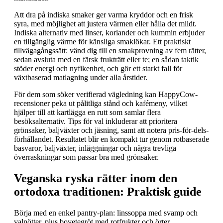
Att dra på indiska smaker ger varma kryddor och en frisk
syra, med möjlighet att justera värmen eller hålla det mildt.
Indiska alternativ med linser, koriander och kummin erbjuder
en tillgänglig värme för känsliga smaklökar. Ett praktiskt
tillvägagångssätt: vänd dig till en smakprovning av fem rätter,
sedan avsluta med en färsk frukträtt eller te; en sådan taktik
stöder energi och nyfikenhet, och gör ett starkt fall för
växtbaserad matlagning under alla årstider.
För dem som söker verifierad vägledning kan HappyCow-
recensioner peka ut pålitliga stånd och kafémeny, vilket
hjälper till att kartlägga en rutt som samlar flera
besöksalternativ. Tips för val inkluderar att prioritera
grönsaker, baljväxter och jäsning, samt att notera pris-för-dels-
förhållandet. Resultatet blir en kompakt tur genom rotbaserade
basvaror, baljväxter, inläggningar och några trevliga
överraskningar som passar bra med grönsaker.
Veganska ryska rätter inom den
ortodoxa traditionen: Praktisk guide
Börja med en enkel pantry-plan: linssoppa med svamp och
valnötter, plus bovetegröt med rotfrukter och örter.