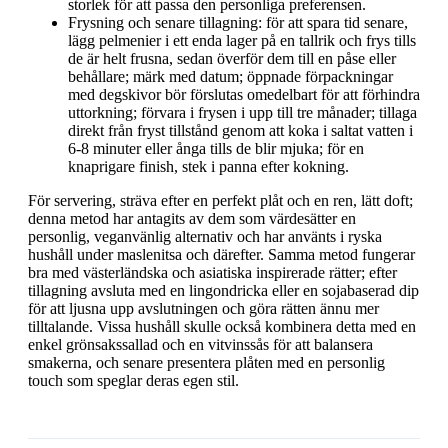
storlek för att passa den personliga preferensen.
Frysning och senare tillagning: för att spara tid senare,
lägg pelmenier i ett enda lager på en tallrik och frys tills
de är helt frusna, sedan överför dem till en påse eller
behållare; märk med datum; öppnade förpackningar
med degskivor bör förslutas omedelbart för att förhindra
uttorkning; förvara i frysen i upp till tre månader; tillaga
direkt från fryst tillstånd genom att koka i saltat vatten i
6-8 minuter eller ånga tills de blir mjuka; för en
knaprigare finish, stek i panna efter kokning.
För servering, sträva efter en perfekt plåt och en ren, lätt doft;
denna metod har antagits av dem som värdesätter en
personlig, veganvänlig alternativ och har använts i ryska
hushåll under maslenitsa och därefter. Samma metod fungerar
bra med västerländska och asiatiska inspirerade rätter; efter
tillagning avsluta med en lingondricka eller en sojabaserad dip
för att ljusna upp avslutningen och göra rätten ännu mer
tilltalande. Vissa hushåll skulle också kombinera detta med en
enkel grönsakssallad och en vitvinssås för att balansera
smakerna, och senare presentera plåten med en personlig
touch som speglar deras egen stil.