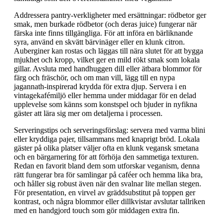
Addressera pantry-verkligheter med ersättningar: rödbetor ger
smak, men burkade rödbetor (och deras juice) fungerar när
färska inte finns tillgängliga. För att införa en bärliknande
syra, använd en skvätt bärvinäger eller en klunk citron.
Auberginer kan rostas och läggas till nära slutet för att bygga
mjukhet och kropp, vilket ger en mild rökt smak som lokala
gillar. Avsluta med handhuggen dill eller ätbara blommor för
färg och fräschör, och om man vill, lägg till en nypa
jagannath-inspirerad krydda för extra djup. Servera i en
vintagekafémiljö eller hemma under middagar för en delad
upplevelse som känns som konstspel och bjuder in nyfikna
gäster att lära sig mer om detaljerna i processen.
Serveringstips och serveringsförslag: servera med varma blini
eller kryddiga pajer, tillsammans med knaprigt bröd. Lokala
gäster på olika platser väljer ofta en klunk vegansk smetana
och en bärgarnering för att förhöja den sammetiga texturen.
Redan en favorit bland dem som utforskar veganism, denna
rätt fungerar bra för samlingar på caféer och hemma lika bra,
och håller sig robust även när den svalnar lite mellan stegen.
För presentation, en virvel av gräddsubstitut på toppen ger
kontrast, och några blommor eller dillkvistar avslutar tallriken
med en handgjord touch som gör middagen extra fin.