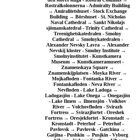
Rostralkolonnerna
-
Admiralty Building
→
Amiralitetshuset
-
Stock Exchange
Building
→
Börshuset
-
St. Nicholas
Naval Cathedral
→
Sankt Nikolajs
sjömanskatedral
-
Trinity Cathedral
→
Treenighetskatedralen
-
Smolny
Cathedral
→
Smolnykatedralen
-
Alexander Nevsky Lavra
→
Alexander
Nevskij kloster
-
Smolny Institute
→
Smolnyinstitutet
-
Kunstkamera
Museum
→
Kunstkameramuseet
-
Znamenskaya Square
→
Znamenskijplatsen
-
Moyka River
→
Mojkafloden
-
Fontanka River
→
Fontankafloden
-
Neva River
→
Nevfloden
-
Lake Ladoga
→
Ladogasjön
-
Lake Onega
→
Onegasjön
-
Lake Ilmen
→
Ilmensjön
-
Volkhov
River
→
Volchovfloden
-
Svirazh
Fortress
→
Svirazjfortet
-
Oreshek
Fortress
→
Oresjekfortet
-
Kronstadt
→
Kronstadt
-
Peterhof
→
Peterhof
-
Pavlovsk
→
Pavlovsk
-
Gatchina
→
Gatjina
-
Pushkin
→
Pusjkin
-
Vyborg