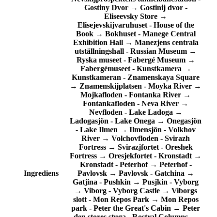
Gostiny Dvor
→
Gostinij dvor
-
Eliseevsky Store
→
Elisejevskijvaruhuset
-
House of the
Book
→
Bokhuset
-
Manege Central
Exhibition Hall
→
Manezjens centrala
utställningshall
-
Russian Museum
→
Ryska museet
-
Fabergé Museum
→
Fabergémuseet
-
Kunstkamera
→
Kunstkameran
-
Znamenskaya Square
→
Znamenskijplatsen
-
Moyka River
→
Mojkafloden
-
Fontanka River
→
Fontankafloden
-
Neva River
→
Nevfloden
-
Lake Ladoga
→
Ladogasjön
-
Lake Onega
→
Onegasjön
-
Lake Ilmen
→
Ilmensjön
-
Volkhov
River
→
Volchovfloden
-
Svirazh
Fortress
→
Svirazjfortet
-
Oreshek
Fortress
→
Oresjekfortet
-
Kronstadt
→
Kronstadt
-
Peterhof
→
Peterhof
-
Ingrediens
Pavlovsk
→
Pavlovsk
-
Gatchina
→
Gatjina
-
Pushkin
→
Pusjkin
-
Vyborg
→
Viborg
-
Vyborg Castle
→
Viborgs
slott
-
Mon Repos Park
→
Mon Repos
park
-
Peter the Great's Cabin
→
Peter
den stores stuga
-
Rostral Columns
→