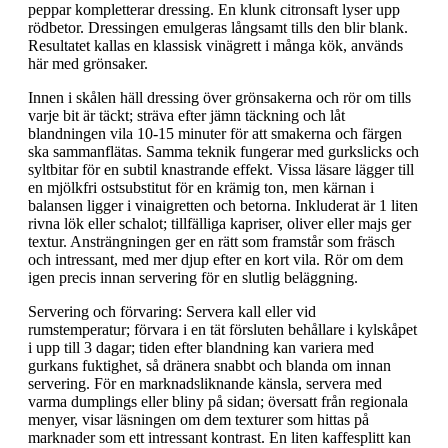
peppar kompletterar dressing. En klunk citronsaft lyser upp
rödbetor. Dressingen emulgeras långsamt tills den blir blank.
Resultatet kallas en klassisk vinägrett i många kök, används
här med grönsaker.
Innen i skålen häll dressing över grönsakerna och rör om tills
varje bit är täckt; sträva efter jämn täckning och låt
blandningen vila 10-15 minuter för att smakerna och färgen
ska sammanflätas. Samma teknik fungerar med gurkslicks och
syltbitar för en subtil knastrande effekt. Vissa läsare lägger till
en mjölkfri ostsubstitut för en krämig ton, men kärnan i
balansen ligger i vinaigretten och betorna. Inkluderat är 1 liten
rivna lök eller schalot; tillfälliga kapriser, oliver eller majs ger
textur. Ansträngningen ger en rätt som framstår som fräsch
och intressant, med mer djup efter en kort vila. Rör om dem
igen precis innan servering för en slutlig beläggning.
Servering och förvaring: Servera kall eller vid
rumstemperatur; förvara i en tät försluten behållare i kylskåpet
i upp till 3 dagar; tiden efter blandning kan variera med
gurkans fuktighet, så dränera snabbt och blanda om innan
servering. För en marknadsliknande känsla, servera med
varma dumplings eller bliny på sidan; översatt från regionala
menyer, visar läsningen om dem texturer som hittas på
marknader som ett intressant kontrast. En liten kaffesplitt kan