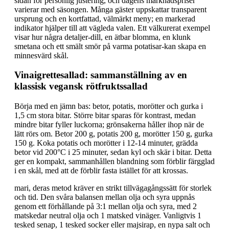
sidan för personlig justering, och dagens marknadspriser
varierar med säsongen. Många gäster uppskattar transparent
ursprung och en kortfattad, välmärkt meny; en markerad
indikator hjälper till att vägleda valen. Ett välkurerat exempel
visar hur några detaljer-dill, en ätbar blomma, en klunk
smetana och ett smält smör på varma potatisar-kan skapa en
minnesvärd skål.
Vinaigrettesallad: sammanställning av en
klassisk vegansk rötfruktssallad
Börja med en jämn bas: betor, potatis, morötter och gurka i
1,5 cm stora bitar. Större bitar sparas för kontrast, medan
mindre bitar fyller luckorna; grönsakerna håller ihop när de
lätt rörs om. Betor 200 g, potatis 200 g, morötter 150 g, gurka
150 g. Koka potatis och morötter i 12-14 minuter, grädda
betor vid 200°C i 25 minuter, sedan kyl och skär i bitar. Detta
ger en kompakt, sammanhållen blandning som förblir färgglad
i en skål, med att de förblir fasta istället för att krossas.
mari, deras metod kräver en strikt tillvägagångssätt för storlek
och tid. Den svåra balansen mellan olja och syra uppnås
genom ett förhållande på 3:1 mellan olja och syra, med 2
matskedar neutral olja och 1 matsked vinäger. Vanligtvis 1
tesked senap, 1 tesked socker eller majsirap, en nypa salt och