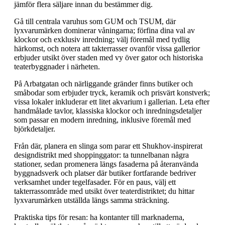
jämför flera säljare innan du bestämmer dig.
Gå till centrala varuhus som GUM och TSUM, där
lyxvarumärken dominerar våningarna; förfina dina val av
klockor och exklusiv inredning; välj föremål med tydlig
härkomst, och notera att takterrasser ovanför vissa gallerior
erbjuder utsikt över staden med vy över gator och historiska
teaterbyggnader i närheten.
På Arbatgatan och närliggande gränder finns butiker och
småbodar som erbjuder tryck, keramik och prisvärt konstverk;
vissa lokaler inkluderar ett litet akvarium i gallerian. Leta efter
handmålade tavlor, klassiska klockor och inredningsdetaljer
som passar en modern inredning, inklusive föremål med
björkdetaljer.
Från där, planera en slinga som parar ett Shukhov-inspirerat
designdistrikt med shoppinggator: ta tunnelbanan några
stationer, sedan promenera längs fasaderna på återanvända
byggnadsverk och platser där butiker fortfarande bedriver
verksamhet under tegelfasader. För en paus, välj ett
takterrassområde med utsikt över teaterdistriktet; du hittar
lyxvarumärken utställda längs samma sträckning.
Praktiska tips för resan: ha kontanter till marknaderna,