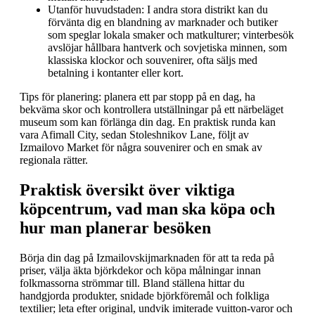
Utanför huvudstaden: I andra stora distrikt kan du
förvänta dig en blandning av marknader och butiker
som speglar lokala smaker och matkulturer; vinterbesök
avslöjar hållbara hantverk och sovjetiska minnen, som
klassiska klockor och souvenirer, ofta säljs med
betalning i kontanter eller kort.
Tips för planering: planera ett par stopp på en dag, ha
bekväma skor och kontrollera utställningar på ett närbeläget
museum som kan förlänga din dag. En praktisk runda kan
vara Afimall City, sedan Stoleshnikov Lane, följt av
Izmailovo Market för några souvenirer och en smak av
regionala rätter.
Praktisk översikt över viktiga
köpcentrum, vad man ska köpa och
hur man planerar besöken
Börja din dag på Izmailovskijmarknaden för att ta reda på
priser, välja äkta björkdekor och köpa målningar innan
folkmassorna strömmar till. Bland ställena hittar du
handgjorda produkter, snidade björkföremål och folkliga
textilier; leta efter original, undvik imiterade vuitton-varor och