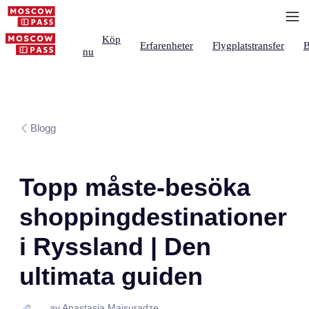
Köp
Erfarenheter
Flygplatstransfer
B
nu
Blogg
Topp måste-besöka
shoppingdestinationer
i Ryssland | Den
ultimata guiden
av Anastasia Maisuradze