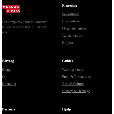
из...
Planering
Sevärdheter
Erfarenheter
Din kompletta guide till Moskva –
museer, biljetter, mat, kultur och
Flygplatstransfer
mer.
Var du kan bo
Bilhyra
Företag
Guides
Blogg
Walking Tours
Om
Food & Restaurants
Kontakter
Arts & Culture
History & Heritage
Partners
Hjälp