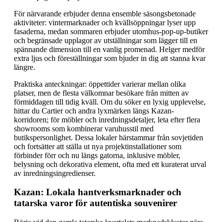
För närvarande erbjuder denna ensemble säsongsbetonade
aktiviteter: vintermarknader och kvällsöppningar lyser upp
fasaderna, medan sommaren erbjuder utomhus-pop-up-butiker
och begränsade upplagor av utställningar som lägger till en
spännande dimension till en vanlig promenad. Helger medför
extra ljus och föreställningar som bjuder in dig att stanna kvar
längre.
Praktiska anteckningar: öppettider varierar mellan olika
platser, men de flesta välkomnar besökare från mitten av
förmiddagen till tidig kväll. Om du söker en lyxig upplevelse,
hittar du Cartier och andra lyxmärken längs Kazan-
korridoren; för möbler och inredningsdetaljer, leta efter flera
showrooms som kombinerar varuhusstil med
butikspersonlighet. Dessa lokaler härstammar från sovjetiden
och fortsätter att ställa ut nya projektinstallationer som
förbinder förr och nu längs gatorna, inklusive möbler,
belysning och dekorativa element, ofta med ett kuraterat urval
av inredningsingredienser.
Kazan: Lokala hantverksmarknader och
tatarska varor för autentiska souvenirer