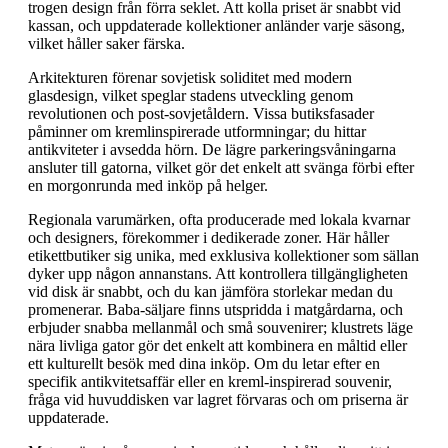
trogen design från förra seklet. Att kolla priset är snabbt vid
kassan, och uppdaterade kollektioner anländer varje säsong,
vilket håller saker färska.
Arkitekturen förenar sovjetisk soliditet med modern
glasdesign, vilket speglar stadens utveckling genom
revolutionen och post-sovjetåldern. Vissa butiksfasader
påminner om kremlinspirerade utformningar; du hittar
antikviteter i avsedda hörn. De lägre parkeringsvåningarna
ansluter till gatorna, vilket gör det enkelt att svänga förbi efter
en morgonrunda med inköp på helger.
Regionala varumärken, ofta producerade med lokala kvarnar
och designers, förekommer i dedikerade zoner. Här håller
etikettbutiker sig unika, med exklusiva kollektioner som sällan
dyker upp någon annanstans. Att kontrollera tillgängligheten
vid disk är snabbt, och du kan jämföra storlekar medan du
promenerar. Baba-säljare finns utspridda i matgårdarna, och
erbjuder snabba mellanmål och små souvenirer; klustrets läge
nära livliga gator gör det enkelt att kombinera en måltid eller
ett kulturellt besök med dina inköp. Om du letar efter en
specifik antikvitetsaffär eller en kreml-inspirerad souvenir,
fråga vid huvuddisken var lagret förvaras och om priserna är
uppdaterade.