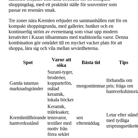
shoppingdag, med ett praktiskt ställe för souvenirer som
passar en resenärs smak.
Tre zoner nära Kremlen erbjuder en sammanhållen rutt för en
kompakt shoppingrunda, med gallerier, butiker och en
kontinuerlig ström av evenemang som visar upp modern
kreativitet i Kazan tillsammans med traditionella varor. Denna
kombination gör området till en mycket vacker plats för att
shoppa, lära sig och vila mellan sevärdheterna.
Varor att
Spot
Bästa tid
Tips
söka
Suzani-tyger,
broderier,
förhandla om
Gamla tatarnas
koppartefön,
morgontimmar
pris; fråga om
marknadsgränder
målad
hantverkshistori
keramik,
lokala böcker
Keramik,
träleksaker,
Letar efter stånd
Kremlintillhörande
tennvaror,
sen
med tydliga
hantverksstånd
textilier med
eftermiddag
ursprungsetikett
motiv från
förra seklet