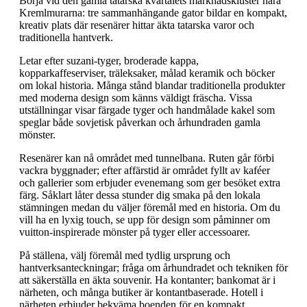
Börja vid den gamla tatarska kvartalets marknadskluster nära
Kremlmurarna: tre sammanhängande gator bildar en kompakt,
kreativ plats där resenärer hittar äkta tatarska varor och
traditionella hantverk.
Letar efter suzani-tyger, broderade kappa,
kopparkaffeserviser, träleksaker, målad keramik och böcker
om lokal historia. Många stånd blandar traditionella produkter
med moderna design som känns väldigt fräscha. Vissa
utställningar visar färgade tyger och handmålade kakel som
speglar både sovjetisk påverkan och århundraden gamla
mönster.
Resenärer kan nå området med tunnelbana. Ruten går förbi
vackra byggnader; efter affärstid är området fyllt av kaféer
och gallerier som erbjuder evenemang som ger besöket extra
färg. Såklart låter dessa stunder dig smaka på den lokala
stämningen medan du väljer föremål med en historia. Om du
vill ha en lyxig touch, se upp för design som påminner om
vuitton-inspirerade mönster på tyger eller accessoarer.
På ställena, välj föremål med tydlig ursprung och
hantverksanteckningar; fråga om århundradet och tekniken för
att säkerställa en äkta souvenir. Ha kontanter; bankomat är i
närheten, och många butiker är kontantbaserade. Hotell i
närheten erbjuder bekväma boenden för en kompakt