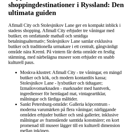
shoppingdestinationer i Ryssland: Den
ultimata guiden
Afimall City och Stolesjnikov Lane ger en kompakt inblick i
stadens shopping. Afimall City erbjuder tre våningar med
butiker, en omfattande mathall och smidiga
betalningsalternativ; Stolesjnikov Lane samlar exklusiva
butiker och traditionella urmakare i ett centralt, gångvänligt
område nära Kreml. På vintern får detta område en festlig
stämning, med närbelägna museer som erbjuder en snabb
kulturell paus.
Moskva-klustret: Afimall City - tre våningar, en mängd
butiker och kök, och modern kontantlös kassa;
Stolesjnikov Lane - lyxbutiker och tidtagare;
Izmailovomarknaden - marknader med hantverk,
ingredienser för hemlagad mat, vintageartiklar,
målningar och färdiga måltider.
Sankt Petersburg-område: Galleria köpcentrum -
moderna varumärken på flera våningar; närliggande
områden erbjuder butiker och små gallerier, inklusive
målningar av framstående samtida konstnärer; en kort
promenad till museer lägger till en kulturell dimension
mellan inköpen.