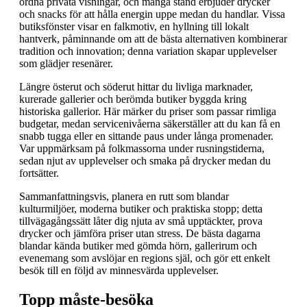
ordna privata visningar, och många stånd erbjuder drycker
och snacks för att hålla energin uppe medan du handlar. Vissa
butiksfönster visar en falkmotiv, en hyllning till lokalt
hantverk, påminnande om att de bästa alternativen kombinerar
tradition och innovation; denna variation skapar upplevelser
som glädjer resenärer.
Längre österut och söderut hittar du livliga marknader,
kurerade gallerier och berömda butiker byggda kring
historiska gallerior. Här märker du priser som passar rimliga
budgetar, medan servicenivåerna säkerställer att du kan få en
snabb tugga eller en sittande paus under långa promenader.
Var uppmärksam på folkmassorna under rusningstiderna,
sedan njut av upplevelser och smaka på drycker medan du
fortsätter.
Sammanfattningsvis, planera en rutt som blandar
kulturmiljöer, moderna butiker och praktiska stopp; detta
tillvägagångssätt låter dig njuta av små upptäckter, prova
drycker och jämföra priser utan stress. De bästa dagarna
blandar kända butiker med gömda hörn, gallerirum och
evenemang som avslöjar en regions själ, och gör ett enkelt
besök till en följd av minnesvärda upplevelser.
Topp måste-besöka