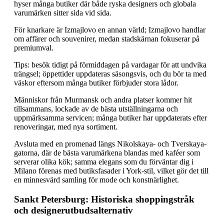
hyser många butiker där både ryska designers och globala
varumärken sitter sida vid sida.
För knarkare är Izmajlovo en annan värld; Izmajlovo handlar
om affärer och souvenirer, medan stadskärnan fokuserar på
premiumval.
Tips: besök tidigt på förmiddagen på vardagar för att undvika
trängsel; öppettider uppdateras säsongsvis, och du bör ta med
väskor eftersom många butiker förbjuder stora lådor.
Människor från Murmansk och andra platser kommer hit
tillsammans, lockade av de bästa utställningarna och
uppmärksamma servicen; många butiker har uppdaterats efter
renoveringar, med nya sortiment.
Avsluta med en promenad längs Nikolskaya- och Tverskaya-
gatorna, där de bästa varumärkena blandas med kaféer som
serverar olika kök; samma elegans som du förväntar dig i
Milano förenas med butiksfasader i York-stil, vilket gör det till
en minnesvärd samling för mode och konstnärlighet.
Sankt Petersburg: Historiska shoppingstråk
och designerutbudsalternativ