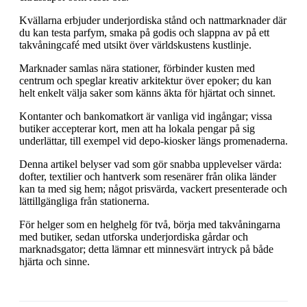
Kvällarna erbjuder underjordiska stånd och nattmarknader där
du kan testa parfym, smaka på godis och slappna av på ett
takvåningcafé med utsikt över världskustens kustlinje.
Marknader samlas nära stationer, förbinder kusten med
centrum och speglar kreativ arkitektur över epoker; du kan
helt enkelt välja saker som känns äkta för hjärtat och sinnet.
Kontanter och bankomatkort är vanliga vid ingångar; vissa
butiker accepterar kort, men att ha lokala pengar på sig
underlättar, till exempel vid depo-kiosker längs promenaderna.
Denna artikel belyser vad som gör snabba upplevelser värda:
dofter, textilier och hantverk som resenärer från olika länder
kan ta med sig hem; något prisvärda, vackert presenterade och
lättillgängliga från stationerna.
För helger som en helghelg för två, börja med takvåningarna
med butiker, sedan utforska underjordiska gårdar och
marknadsgator; detta lämnar ett minnesvärt intryck på både
hjärta och sinne.