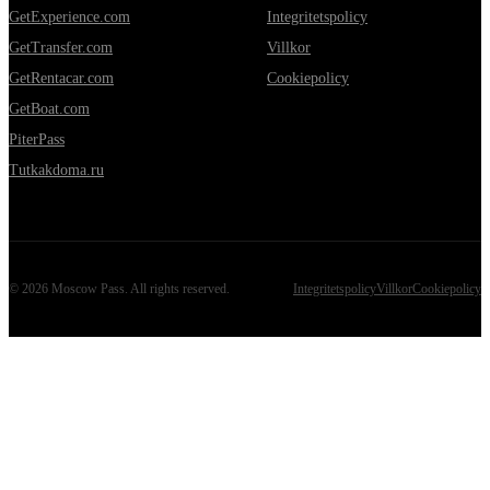
GetExperience.com
Integritetspolicy
GetTransfer.com
Villkor
GetRentacar.com
Cookiepolicy
GetBoat.com
PiterPass
Tutkakdoma.ru
©
2026
Moscow Pass
. All rights reserved.
Integritetspolicy
Villkor
Cookiepolicy