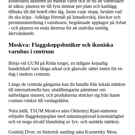
kontrollera äktheten på märkta varor och se till att värdesaker
är säkra; planera tre till fyra timmar per plats och kartlägg
tillbaka till ditt hotell eller tåg. Inom varje stopp, bestäm vad
du ska köpa - folkliga föremål på Izmailovskij, klockor och
premiuminredning i varuhusen, begränsade upplagor på Arbat
- och planera en enda återresa för att undvika onödig
återvändande.
Moskva: Flaggskeppsbutiker och ikoniska
varuhus i centrum
Börja vid GUM på Röda torget, en tidigare kejsarlig
handelshall vars långa arkad och glasvalv sätter tonen för en
dag i stadens centrum.
Längs de centrala gångarna kan du handla från lokala märken
till internationella hus; utställningarna påminner om
närbelägna museer, och produkterna sträcker sig från haute
couture-väskor till vardagslådor.
Nära intill, TSUM Moskva nära Okhotnyj Rjad-stationen
erbjuder flaggskeppsplan med milaninspirerad konstnärlighet
och en noga utvald blandning av lyx- och samtida märken.
Gostinij Dvor, en historisk samling nära Kuznetsky Most,