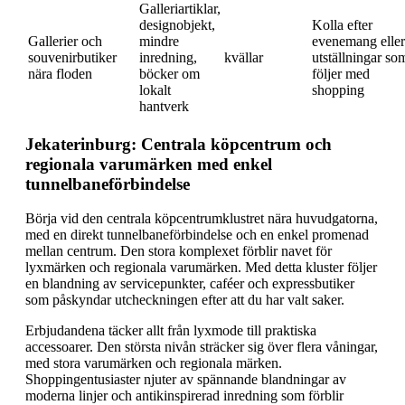
Galleriartiklar,
designobjekt,
Kolla efter
Gallerier och
mindre
evenemang eller
souvenirbutiker
inredning,
kvällar
utställningar so
nära floden
böcker om
följer med
lokalt
shopping
hantverk
Jekaterinburg: Centrala köpcentrum och
regionala varumärken med enkel
tunnelbaneförbindelse
Börja vid den centrala köpcentrumklustret nära huvudgatorna,
med en direkt tunnelbaneförbindelse och en enkel promenad
mellan centrum. Den stora komplexet förblir navet för
lyxmärken och regionala varumärken. Med detta kluster följer
en blandning av servicepunkter, caféer och expressbutiker
som påskyndar utcheckningen efter att du har valt saker.
Erbjudandena täcker allt från lyxmode till praktiska
accessoarer. Den största nivån sträcker sig över flera våningar,
med stora varumärken och regionala märken.
Shoppingentusiaster njuter av spännande blandningar av
moderna linjer och antikinspirerad inredning som förblir