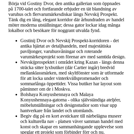
Börja vid Gostiny Dvor, den antika gallerian som öppnades
på 1700-talet och fortfarande erbjuder en tät blandning av
varuhus och flervarumärkesdiskar längs Nevskij Prospekt.
Tänk dig en lång, elegant korridor där århundraden av handel
möter moderna utställningar; dessa gator lockar idag många
lokalbor och besökare för noggrant utvalda fynd.
Gostinij Dvor och Nevskij Prospekt-korridoren - det
antika hjärtat av detaljhandeln, med majestätiska
paviljonger, varuhusvåningar och roterande
varumärkesprojekt som förenar arv med samtida design.
Nevskijprospektet i området kring Kazan - längs denna
sträcka sitter lyxbutiker (där Cartier ingår) bredvid
mellanklassmärken, med skyltfönster som är utformade
för att locka under vinterkvällspromenader och
sommarlånga öppettider. Vissa butiker har layout som
påminner om de i Moskva.
Bolshaya Konyushennaya och Malaya
Konyushennaya-gatorna - olika självständiga ateljéer,
möbelutställningar och designstudior som visar upp
hantverkare från landet och utomlands.
Begiv dig på en kort avstickare till närbelägna museer
och kulturella nav - platsen väver samman handel med
konst och skapar en sammanhängande upplevelse som
speglar ett projekt som förbinder förr och nu.