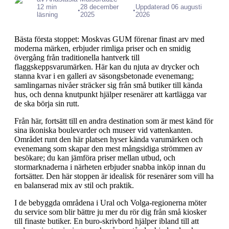
12 min
28 december
Uppdaterad 06 augusti
•
•
läsning
2025
2026
Bästa första stoppet: Moskvas GUM förenar finast arv med
moderna märken, erbjuder rimliga priser och en smidig
övergång från traditionella hantverk till
flaggskeppsvarumärken. Här kan du njuta av drycker och
stanna kvar i en galleri av säsongsbetonade evenemang;
samlingarnas nivåer sträcker sig från små butiker till kända
hus, och denna knutpunkt hjälper resenärer att kartlägga var
de ska börja sin rutt.
Från här, fortsätt till en andra destination som är mest känd för
sina ikoniska boulevarder och museer vid vattenkanten.
Området runt den här platsen hyser kända varumärken och
evenemang som skapar den mest mångsidiga strömmen av
besökare; du kan jämföra priser mellan utbud, och
stormarknaderna i närheten erbjuder snabba inköp innan du
fortsätter. Den här stoppen är idealisk för resenärer som vill ha
en balanserad mix av stil och praktik.
I de bebyggda områdena i Ural och Volga-regionerna möter
du service som blir bättre ju mer du rör dig från små kiosker
till finaste butiker. En buro-skrivbord hjälper ibland till att