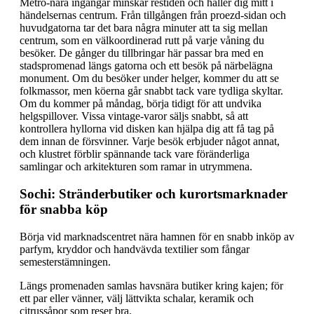
Metro-nära ingångar minskar restiden och håller dig mitt i
händelsernas centrum. Från tillgången från proezd-sidan och
huvudgatorna tar det bara några minuter att ta sig mellan
centrum, som en välkoordinerad rutt på varje våning du
besöker. De gånger du tillbringar här passar bra med en
stadspromenad längs gatorna och ett besök på närbelägna
monument. Om du besöker under helger, kommer du att se
folkmassor, men köerna går snabbt tack vare tydliga skyltar.
Om du kommer på måndag, börja tidigt för att undvika
helgspillover. Vissa vintage-varor säljs snabbt, så att
kontrollera hyllorna vid disken kan hjälpa dig att få tag på
dem innan de försvinner. Varje besök erbjuder något annat,
och klustret förblir spännande tack vare föränderliga
samlingar och arkitekturen som ramar in utrymmena.
Sochi: Stränderbutiker och kurortsmarknader
för snabba köp
Börja vid marknadscentret nära hamnen för en snabb inköp av
parfym, kryddor och handvävda textilier som fångar
semesterstämningen.
Längs promenaden samlas havsnära butiker kring kajen; för
ett par eller vänner, välj lättvikta schalar, keramik och
citrussåpor som reser bra.