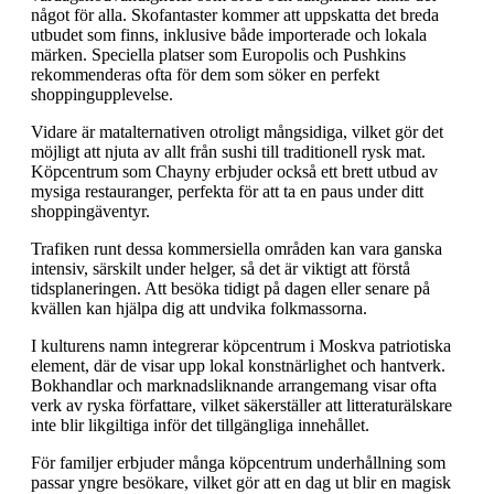
något för alla. Skofantaster kommer att uppskatta det breda
utbudet som finns, inklusive både importerade och lokala
märken. Speciella platser som Europolis och Pushkins
rekommenderas ofta för dem som söker en perfekt
shoppingupplevelse.
Vidare är matalternativen otroligt mångsidiga, vilket gör det
möjligt att njuta av allt från sushi till traditionell rysk mat.
Köpcentrum som Chayny erbjuder också ett brett utbud av
mysiga restauranger, perfekta för att ta en paus under ditt
shoppingäventyr.
Trafiken runt dessa kommersiella områden kan vara ganska
intensiv, särskilt under helger, så det är viktigt att förstå
tidsplaneringen. Att besöka tidigt på dagen eller senare på
kvällen kan hjälpa dig att undvika folkmassorna.
I kulturens namn integrerar köpcentrum i Moskva patriotiska
element, där de visar upp lokal konstnärlighet och hantverk.
Bokhandlar och marknadsliknande arrangemang visar ofta
verk av ryska författare, vilket säkerställer att litteraturälskare
inte blir likgiltiga inför det tillgängliga innehållet.
För familjer erbjuder många köpcentrum underhållning som
passar yngre besökare, vilket gör att en dag ut blir en magisk