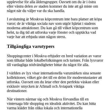
upplevelse för alla åldersgrupper. Oavsett om du är i östra
eller västra delen av staden kommer du inte att gå miste om
något när du väljer var du ska handla.
I avslutning är Moskvas köpcentrum inte bara platser att köpa
varor; de är viktiga sociala nav som utgör hjärtat i stadens
moderna attraktioner. Du kan gå till vilket köpcentrum som
helst, ta dig tid att utforska varje fönster och upptäcka vad
varje har att erbjuda utan någon stress.
Tillgängliga varutypers
Shoppingcenter i Moskva erbjuder en bred variation av varor
som tilltalar både lokalbefolkningen och turister. Från lyxvaror
till vardagliga nödvändigheter hittar du något för alla.
I världen av lyx visar internationella varumärken sina senaste
kollektioner, vilket gör det till en dröm för modeentusiaster att
utforska. Oavsett om du letar efter den perfekta väskan eller
exklusiv smycken är Afimall och Aviapark viktiga
destinationer.
När vintern närmar sig och Moskva förvandlas till en
vintersaga blir shopping en idealisk aktivitet. Du kan hitta
varma kläder från olika lokala och internationella