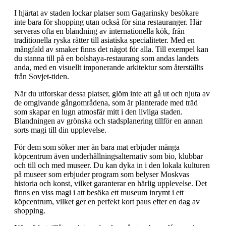
I hjärtat av staden lockar platser som Gagarinsky besökare
inte bara för shopping utan också för sina restauranger. Här
serveras ofta en blandning av internationella kök, från
traditionella ryska rätter till asiatiska specialiteter. Med en
mångfald av smaker finns det något för alla. Till exempel kan
du stanna till på en bolshaya-restaurang som andas landets
anda, med en visuellt imponerande arkitektur som återställts
från Sovjet-tiden.
När du utforskar dessa platser, glöm inte att gå ut och njuta av
de omgivande gångområdena, som är planterade med träd
som skapar en lugn atmosfär mitt i den livliga staden.
Blandningen av grönska och stadsplanering tillför en annan
sorts magi till din upplevelse.
För dem som söker mer än bara mat erbjuder många
köpcentrum även underhållningsalternativ som bio, klubbar
och till och med museer. Du kan dyka in i den lokala kulturen
på museer som erbjuder program som belyser Moskvas
historia och konst, vilket garanterar en härlig upplevelse. Det
finns en viss magi i att besöka ett museum inrymt i ett
köpcentrum, vilket ger en perfekt kort paus efter en dag av
shopping.