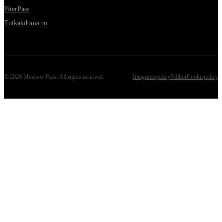
PiterPass
Tutkakdoma.ru
©
2026
Moscow Pass
. All rights reserved.
Integritetspolicy
Villkor
Cookiepolicy