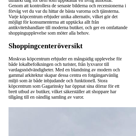
utmärkt dag för dem som uppskattar en livlig atmosfär.
Genom att kontrollera de senaste bilderna och recensionerna i
förväg vet du var du hittar de bästa varorna och tjänsterna.
Varje köpcentrum erbjuder unika alternativ, vilket gör det
möjligt för konsumenterna att upptäcka allt från
antikvitetshandlare till moderna butiker, och ger en omfattande
shoppingupplevelse som möter alla behov.
Shoppingcenteröversikt
Moskvas köpcentrum erbjuder en mångsidig upplevelse för
både lokalbefolkningen och turister, från lyxvaror till
vardagsnödvändigheter. Med en blandning av modern och
gammal arkitektur skapar dessa centra en fotgängarvänlig
miljö som är både inbjudande och funktionell. Stora
köpcentrum som Gagarinsky har öppnat sina dörrar för ett
brett utbud av butiker, vilket säkerställer att shoppare har
tillgång till en oändlig samling av varor.