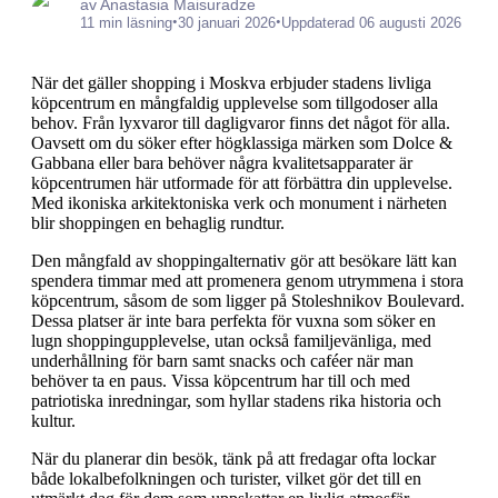
av Anastasia Maisuradze
•
•
11 min läsning
30 januari 2026
Uppdaterad 06 augusti 2026
När det gäller shopping i Moskva erbjuder stadens livliga
köpcentrum en mångfaldig upplevelse som tillgodoser alla
behov. Från lyxvaror till dagligvaror finns det något för alla.
Oavsett om du söker efter högklassiga märken som Dolce &
Gabbana eller bara behöver några kvalitetsapparater är
köpcentrumen här utformade för att förbättra din upplevelse.
Med ikoniska arkitektoniska verk och monument i närheten
blir shoppingen en behaglig rundtur.
Den mångfald av shoppingalternativ gör att besökare lätt kan
spendera timmar med att promenera genom utrymmena i stora
köpcentrum, såsom de som ligger på Stoleshnikov Boulevard.
Dessa platser är inte bara perfekta för vuxna som söker en
lugn shoppingupplevelse, utan också familjevänliga, med
underhållning för barn samt snacks och caféer när man
behöver ta en paus. Vissa köpcentrum har till och med
patriotiska inredningar, som hyllar stadens rika historia och
kultur.
När du planerar din besök, tänk på att fredagar ofta lockar
både lokalbefolkningen och turister, vilket gör det till en