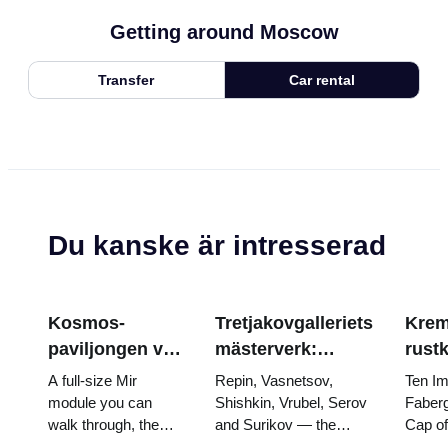
Getting around Moscow
Transfer
Car rental
Du kanske är intresserad
Kosmos-
Tretjakovgalleriets
Krem
paviljongen vid
mästerverk:
rust
VDNKh: Inuti
målningarna som
Fabe
A full-size Mir
Repin, Vasnetsov,
Ten Im
Rysslands
är värda att
tron
module you can
Shishkin, Vrubel, Serov
Faberg
walk through, the
and Surikov — the
Cap o
största
planera kring
krön
Energia–Buran
works that stop people,
the do