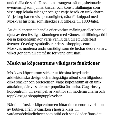
underhålla de små. Dessutom arrangeras säsongsbetonade
evenemang som julmarknader och konstutställningar som
visar upp lokala talanger och ger varje besök en unik charm.
Varje torg har en viss personlighet, nära förknippad med
Moskvas historia, som sträcker sig tillbaka till 1800-talet.
Att du planerar att handla efter vackra målningar eller bara vill
njuta av den festliga stämningen med vänner, att tillbringa tid i
dessa köpcentrum gör varje vanlig dag till ett underbart
äventyr. Överlag symboliserar dessa shoppingcentrum
Moskvas moderna anda samtidigt som de hedrar dess rika arv,
vilket gör dem till ett måste för varje entusiast.
Moskvas köpcentrums viktigaste funktioner
Moskvas köpcentrum sticker ut för sina betydande
arkitektoniska design och mångsidiga utbud som tillgodoser
olika smaker och preferenser. Varje köpcentrum är en unik
attraktion, där vissa är mer populära än andra. Gagarinsky
köpcentrum, till exempel, är känt för sin moderna charm och
toppklassiga shoppingupplevelser.
När du utforskar köpcentrumen hittar du en enorm variation
av butiker. Från lyxmärken i högsta klass till
vardagsnödvändigheter som bröd och sängkläder finns det