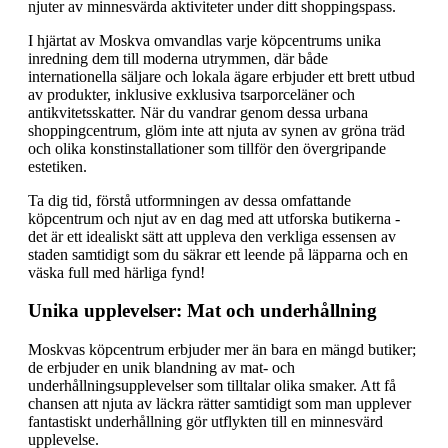
njuter av minnesvärda aktiviteter under ditt shoppingspass.
I hjärtat av Moskva omvandlas varje köpcentrums unika
inredning dem till moderna utrymmen, där både
internationella säljare och lokala ägare erbjuder ett brett utbud
av produkter, inklusive exklusiva tsarporceläner och
antikvitetsskatter. När du vandrar genom dessa urbana
shoppingcentrum, glöm inte att njuta av synen av gröna träd
och olika konstinstallationer som tillför den övergripande
estetiken.
Ta dig tid, förstå utformningen av dessa omfattande
köpcentrum och njut av en dag med att utforska butikerna -
det är ett idealiskt sätt att uppleva den verkliga essensen av
staden samtidigt som du säkrar ett leende på läpparna och en
väska full med härliga fynd!
Unika upplevelser: Mat och underhållning
Moskvas köpcentrum erbjuder mer än bara en mängd butiker;
de erbjuder en unik blandning av mat- och
underhållningsupplevelser som tilltalar olika smaker. Att få
chansen att njuta av läckra rätter samtidigt som man upplever
fantastiskt underhållning gör utflykten till en minnesvärd
upplevelse.