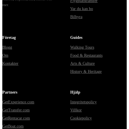
Flygplatstransfer
mer.
Var du kan bo
Bilhyra
Företag
Guides
Blogg
Walking Tours
Om
Food & Restaurants
Kontakter
Arts & Culture
History & Heritage
Partners
Hjälp
GetExperience.com
Integritetspolicy
GetTransfer.com
Villkor
GetRentacar.com
Cookiepolicy
GetBoat.com