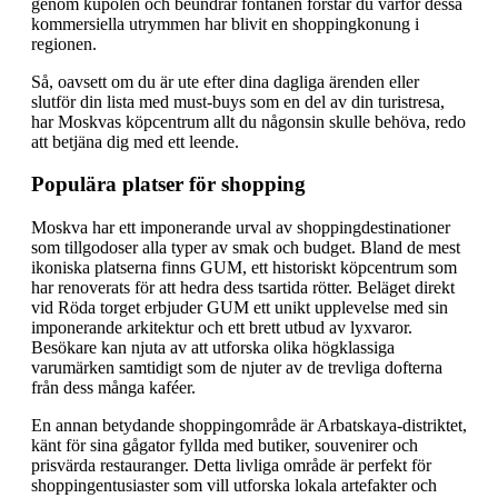
genom kupolen och beundrar fontänen förstår du varför dessa
kommersiella utrymmen har blivit en shoppingkonung i
regionen.
Så, oavsett om du är ute efter dina dagliga ärenden eller
slutför din lista med must-buys som en del av din turistresa,
har Moskvas köpcentrum allt du någonsin skulle behöva, redo
att betjäna dig med ett leende.
Populära platser för shopping
Moskva har ett imponerande urval av shoppingdestinationer
som tillgodoser alla typer av smak och budget. Bland de mest
ikoniska platserna finns GUM, ett historiskt köpcentrum som
har renoverats för att hedra dess tsartida rötter. Beläget direkt
vid Röda torget erbjuder GUM ett unikt upplevelse med sin
imponerande arkitektur och ett brett utbud av lyxvaror.
Besökare kan njuta av att utforska olika högklassiga
varumärken samtidigt som de njuter av de trevliga dofterna
från dess många kaféer.
En annan betydande shoppingområde är Arbatskaya-distriktet,
känt för sina gågator fyllda med butiker, souvenirer och
prisvärda restauranger. Detta livliga område är perfekt för
shoppingentusiaster som vill utforska lokala artefakter och