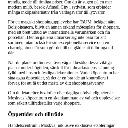
trendig mode till rimliga priser. Om du är sugen på en mer
modern miljö, besök Afimall City i sydväst, som erbjuder
många inköpsalternativ från vardagsvaror till lyxvaror.
För ett magiskt shoppingupplevelse har TsUM, beläget nära
Bolsjojteatern, blivit en annan erkänd mötesplats för shoppare,
med ett brett utbud av internationella varumärken och fin
porcellän. Denna galleria utmärker sig inte bara för sitt
sortiment utan också för sin exceptionella service och en
charmig atmosfär som gör det till en glädje att tillbringa tid
där.
När du planerar din resa, överväg att besöka dessa viktiga
platser under högtiden, särskilt för julmarknadens stämning
fylld med ljus och festliga dekorationer. Varje köpcentrum har
sina egna öppettider, så det är en bra idé att kontrollera i
förväg för att få ut det mesta av ditt shoppingsäventyr.
Om du letar efter lyxdofter eller dagliga nödvändigheter är
Moskvas köpcentrum en skattkammare av val och upplevelser
som säkert tillfredsställer varje shoppare.
Öppettider och tillträde
Handelscentrum i Moskva, inklusive exklusiva etableringar