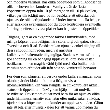
och moderna varuhus, har olika öppettider som tillgodoser de
olika behoven hos kunderna. Vanligtvis är de flesta
köpcentrum öppna från 10 på morgonen till 10 på kvällen,
vilket ger tillräckligt med tid för besökare att utforska och
njuta av de olika erbjudandena. Under internationella helger
eller särskilda evenemang bör du dock kontrollera eventuella
ändringar, eftersom vissa platser kan ha justerade öppettider.
Tillgänglighet är en avgörande faktor i huvudstaden, med
många köpcentrum belägna nära stora torg och gator, såsom
Tverskaja och Rjad. Besökare kan njuta av enkel tillgång till
dessa shoppingområden, med väl anslutna
kollektivtrafikalternativ tillgängliga. Stadens varma stämning
gör shopping till en behaglig upplevelse, ofta som kastar
besökarna in i en magisk värld fylld med söta butiker och
varuhus som erbjuder allt från söta souvenirer till lyxvaror.
För dem som planerar att besöka under kallare månader, som
oktober, är det klokt att komma ihåg att vissa
utomhusområden kan vara stängda, så att kontrollera aktuell
status och öppettider i förväg kan hjälpa till att undvika
besvikelse. Oavsett om du tar med barn för att njuta av olika
underhållningsalternativ eller letar efter unika saker att köpa,
bjuder dessa köpcentrum in kunder att uppleva stunden. Glöm
inte att leta efter mysiga kaféer för att värma upp medan du