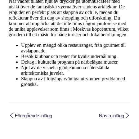
När vädret tillåter, njut av drycker på utomhuscaféer med
utsikt över de fantastiska vyerna över stadens arkitektur. De
erbjuder en perfekt plats att slappna av och le, medan du
reflekterar över din dag av shopping och utforskning. Du
kommer att upptäcka att det inte finns någon jämförelse med
de unika upplevelser som finns i Moskvas köpcentrum, vilket
gör dem till ett måste för både turister och lokalbefolkningen.
Upplev en mängd olika restauranger, från gourmet till
avslappnade.
Besök klubbar och teater för kvällsunderhållning.
Deltag i kulturella program på närbelägna museer.
Njut av de visuella glädjeämnena i återställda
arkitektoniska juveler.
Slappna av i fotgängarvänliga utrymmen prydda med
grönska.
Föregående inlägg
Nästa inlägg