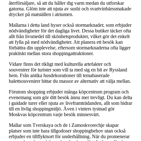
återförsäljare, så att du håller dig varm medan du utforskar
gatorna. Glöm inte att njuta av sushi och svartvinbärssmakade
drycker på matställen i atriumen.
Mallarna i detta land hyser också stormarknader, som erbjuder
nödvändigheter för det dagliga livet. Dessa butiker täcker ofta
allt från livsmedel till skönhetsprodukter, vilket gör det enkelt
att fylla på med nödvändigheter. Att planera ett besök kan
förbättra din upplevelse, eftersom stormarknaderna ofta ligger
praktiskt mellan stora shoppingattraktioner.
Vidare finns det rikligt med kulturella artefakter och
souvenirer för turister som vill ta med sig en bit av Ryssland
hem. Från antika husdekorationer till temabaserade
balettsouvenirer hittar du massor av alternativ att välja mellan.
Förutom shopping erbjuder många köpcentrum program och
evenemang som gör ditt besök ännu mer trevligt. Du kan delta
i guidade turer eller njuta av liveframträdanden, allt som bidrar
till en livlig shoppingmiljö. Även i vinters tystnad gör
Moskvas köpcentrum varje besök minnesvärt.
Mallar som Tverskaya och de i Zamoskvorechje skapar
platser som inte bara tillgodoser shoppingbehov utan också
erbjuder en tillflyktsort för underhållning. När du promenerar