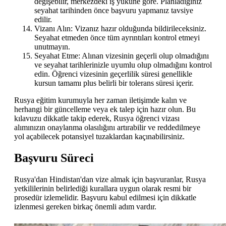
değişebilir, merkezdeki iş yüküne göre. Planladığınız
seyahat tarihinden önce başvuru yapmanız tavsiye
edilir.
Vizanı Alın: Vizanız hazır olduğunda bildirileceksiniz.
Seyahat etmeden önce tüm ayrıntıları kontrol etmeyi
unutmayın.
Seyahat Etme: Alınan vizesinin geçerli olup olmadığını
ve seyahat tarihlerinizle uyumlu olup olmadığını kontrol
edin. Öğrenci vizesinin geçerlilik süresi genellikle
kursun tamamı plus belirli bir tolerans süresi içerir.
Rusya eğitim kurumuyla her zaman iletişimde kalın ve
herhangi bir güncelleme veya ek talep için hazır olun. Bu
kılavuzu dikkatle takip ederek, Rusya öğrenci vizası
alımınızın onaylanma olasılığını artırabilir ve reddedilmeye
yol açabilecek potansiyel tuzaklardan kaçınabilirsiniz.
Başvuru Süreci
Rusya'dan Hindistan'dan vize almak için başvuranlar, Rusya
yetkililerinin belirlediği kurallara uygun olarak resmi bir
prosedür izlemelidir. Başvuru kabul edilmesi için dikkatle
izlenmesi gereken birkaç önemli adım vardır.