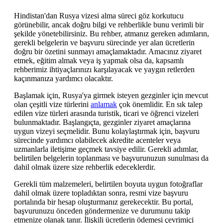
Hindistan'dan Rusya vizesi alma süreci göz korkutucu
görünebilir, ancak doğru bilgi ve rehberlikle bunu verimli bir
şekilde yönetebilirsiniz. Bu rehber, atmanız gereken adımların,
gerekli belgelerin ve başvuru sürecinde yer alan ücretlerin
doğru bir özetini sunmayı amaçlamaktadır. Amacınız ziyaret
etmek, eğitim almak veya iş yapmak olsa da, kapsamlı
rehberimiz ihtiyaçlarınızı karşılayacak ve yaygın retlerden
kaçınmanıza yardımcı olacaktır.
Başlamak için, Rusya'ya girmek isteyen gezginler için mevcut
olan çeşitli vize türlerini
anlamak
çok önemlidir. En sık talep
edilen vize türleri arasında turistik, ticari ve öğrenci vizeleri
bulunmaktadır. Başlangıçta, gezginler ziyaret amaçlarına
uygun vizeyi seçmelidir. Bunu kolaylaştırmak için, başvuru
sürecinde yardımcı olabilecek akredite acenteler veya
uzmanlarla iletişime geçmek tavsiye edilir. Gerekli adımlar,
belirtilen belgelerin toplanması ve başvurunuzun sunulması da
dahil olmak üzere size rehberlik edeceklerdir.
Gerekli tüm malzemeleri, belirtilen boyuta uygun fotoğraflar
dahil olmak üzere topladıktan sonra, resmi vize başvuru
portalında bir hesap oluşturmanız gerekecektir. Bu portal,
başvurunuzu önceden göndermenize ve durumunu takip
etmenize olanak tanır. İlişkili ücretlerin ödemesi çevrimiçi