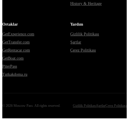
History & Heritage
Ortaklar
Yardım
GetExperience.com
Gizlilik Politikası
GetTransfer.com
Şartlar
GetRentacar.com
Çerez Politikası
GetBoat.com
PiterPass
Tutkakdoma.ru
©
2026
Moscow Pass
. All rights reserved.
Gizlilik Politikası
Şartlar
Çerez Politikası