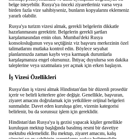
belge isteyebilir. Rusya'ya önceki ziyaretleriniz varsa veya
birden fazla vize sahibiyseniz, bunların kopyalarını eklemeniz
yararlı olabilir.
Rusya'ya turizm vizesi almak, gerekli belgelerin dikkatle
hazırlanmasını gerektirir. Belgelerin gerekli şartları
karşılamasından emin olun. Mumbai'deki Rusya
konsolosluğunun veya seçtiğiniz viz başvuru merkezinin özel
talimatlarını mutlaka kontrol edin. Böylece seyahat
planlarınızda zaman kaybı veya karmaşık durumlarla
karşılaşmanıza engel olursunuz. İhtiyaç duyulursa son dakika
taleplerine veya uzatmalara yer açmak için erken başlayın.
İş Vizesi Özellikleri
Rusya'dan iş vizesi almak Hindistan'dan bir düzenli prosedür
içerir ve belirli kriterlere göre değişir. Genellikle, başvuran,
ziyaret amacını doğrulamak için yetkililere orijinal belgeleri
sunmalıdır. Davet eden kuruluşa göre, vizenin kategorisi
belirlenir, bu da sorunsuz işlem için gereklidir.
Hindistan'dan Rusya'ya iş gezisi yapacak kişiler genellikle
kuruluşun mektup başlığında basılmış resmi bir davetiye
mektubu eklemelidir. Bu mektup, ziyaret amacını, kalış
süresini ve ev sahibinin ayrıntılarını açıkça belirtmelidir.