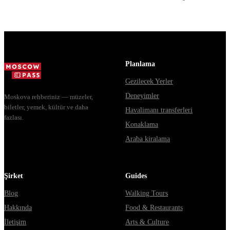
билеты, как
Почему
способы уехать и
доехать из
источники
Москвы через
расходятся в
Владими...
днях, чем
Мавзолей от...
Planlama
Gezilecek Yerler
Deneyimler
Moskova rehberiniz — müzeler,
biletler, yemek, kültür ve daha
Havalimanı transferleri
fazlası.
Konaklama
Araba kiralama
Şirket
Guides
Blog
Walking Tours
Hakkında
Food & Restaurants
İletişim
Arts & Culture