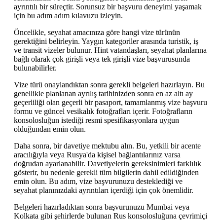
ayrıntılı bir süreçtir. Sorunsuz bir başvuru deneyimi yaşamak
için bu adım adım kılavuzu izleyin.
Öncelikle, seyahat amacınıza göre hangi vize türünün
gerektiğini belirleyin. Yaygın kategoriler arasında turistik, iş
ve transit vizeler bulunur. Hint vatandaşları, seyahat planlarına
bağlı olarak çok girişli veya tek girişli vize başvurusunda
bulunabilirler.
Vize türü onaylandıktan sonra gerekli belgeleri hazırlayın. Bu
genellikle planlanan ayrılış tarihinizden sonra en az altı ay
geçerliliği olan geçerli bir pasaport, tamamlanmış vize başvuru
formu ve güncel vesikalık fotoğrafları içerir. Fotoğrafların
konsolosluğun istediği resmi spesifikasyonlara uygun
olduğundan emin olun.
Daha sonra, bir davetiye mektubu alın. Bu, yetkili bir acente
aracılığıyla veya Rusya'da kişisel bağlantılarınız varsa
doğrudan ayarlanabilir. Davetiyelerin gereksinimleri farklılık
gösterir, bu nedenle gerekli tüm bilgilerin dahil edildiğinden
emin olun. Bu adım, vize başvurunuzu desteklediği ve
seyahat planınızdaki ayrıntıları içerdiği için çok önemlidir.
Belgeleri hazırladıktan sonra başvurunuzu Mumbai veya
Kolkata gibi şehirlerde bulunan Rus konsolosluğuna çevrimiçi