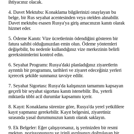
ihtiyacınız olacak.
4. Davet Mektubu: Konaklama bilgilerinizi onaylayan bu
belge, bir Rus seyahat acentesinden veya otelden alınabilir.
Davet mektubu esasen Rusya'ya giriş amacınızın kanıtı olarak
hizmet eder.
5. Ödeme Kanıtı: Vize ücretlerinin ödendiğini gösteren bir
fatura sahibi olduğunuzdan emin olun. Ödeme yöntemleri
değişebilir, bu nedenle kullandığınız vize merkezinin belirli
gereksinimlerini kontrol edin.
6. Seyahat Programı: Rusya'daki planladığınız ziyaretlerin
ayrıntılı bir programını, tarihleri ve ziyaret edeceğiniz yerleri
içerecek şekilde sunmanız tavsiye edilir.
7. Seyahat Sigortası: Rusya'da kalışınızın tamamını kapsayan
geçerli bir seyahat sigortası kanıtı istenebilir. Bu, yeterli
miktarda tıbbi acil durumlar kapsamını içerir.
8. Kayıt: Konaklama sürenize göre, Rusya'da yerel yetkililere
kayıt yapmanız gerekebilir. Kayıt belgesini, ziyaretiniz
sırasında yasal durumunuzun kanıtı olarak saklayın.
9. Ek Belgeler: Eğer çalışıyorsanız, iş yerinizden bir resmi
mektup, pozisyonunuzu ve izinli ayrılışınızı doğrulayan bir