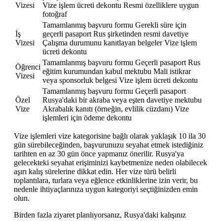
Vizesi
Vize işlem ücreti dekontu Resmi özelliklere uygun
fotoğraf
Tamamlanmış başvuru formu Gerekli süre için
İş
geçerli pasaport Rus şirketinden resmi davetiye
Vizesi
Çalışma durumunu kanıtlayan belgeler Vize işlem
ücreti dekontu
Tamamlanmış başvuru formu Geçerli pasaport Rus
Öğrenci
eğitim kurumundan kabul mektubu Mali istikrar
Vizesi
veya sponsorluk belgesi Vize işlem ücreti dekontu
Tamamlanmış başvuru formu Geçerli pasaport
Özel
Rusya'daki bir akraba veya eşten davetiye mektubu
Vize
Akrabalık kanıtı (örneğin, evlilik cüzdanı) Vize
işlemleri için ödeme dekontu
Vize işlemleri vize kategorisine bağlı olarak yaklaşık 10 ila 30
gün sürebileceğinden, başvurunuzu seyahat etmek istediğiniz
tarihten en az 30 gün önce yapmanız önerilir. Rusya'ya
gelecekteki seyahat erişiminizi kaybetmenize neden olabilecek
aşırı kalış sürelerine dikkat edin. Her vize türü belirli
toplantılara, turlara veya eğlence etkinliklerine izin verir, bu
nedenle ihtiyaçlarınıza uygun kategoriyi seçtiğinizden emin
olun.
Birden fazla ziyaret planlıyorsanız, Rusya'daki kalışınız