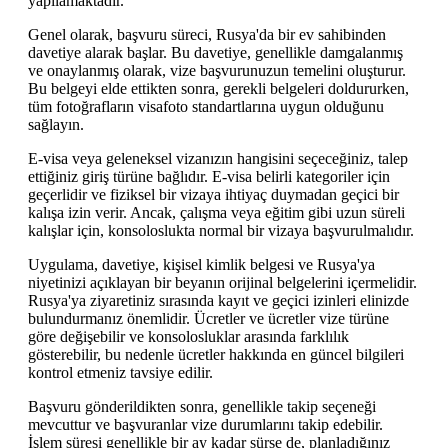
yapılamaktadır.
Genel olarak, başvuru süreci, Rusya'da bir ev sahibinden
davetiye alarak başlar. Bu davetiye, genellikle damgalanmış
ve onaylanmış olarak, vize başvurunuzun temelini oluşturur.
Bu belgeyi elde ettikten sonra, gerekli belgeleri doldururken,
tüm fotoğrafların visafoto standartlarına uygun olduğunu
sağlayın.
E-visa veya geleneksel vizanızın hangisini seçeceğiniz, talep
ettiğiniz giriş türüne bağlıdır. E-visa belirli kategoriler için
geçerlidir ve fiziksel bir vizaya ihtiyaç duymadan geçici bir
kalışa izin verir. Ancak, çalışma veya eğitim gibi uzun süreli
kalışlar için, konsoloslukta normal bir vizaya başvurulmalıdır.
Uygulama, davetiye, kişisel kimlik belgesi ve Rusya'ya
niyetinizi açıklayan bir beyanın orijinal belgelerini içermelidir.
Rusya'ya ziyaretiniz sırasında kayıt ve geçici izinleri elinizde
bulundurmanız önemlidir. Ücretler ve ücretler vize türüne
göre değişebilir ve konsolosluklar arasında farklılık
gösterebilir, bu nedenle ücretler hakkında en güncel bilgileri
kontrol etmeniz tavsiye edilir.
Başvuru gönderildikten sonra, genellikle takip seçeneği
mevcuttur ve başvuranlar vize durumlarını takip edebilir.
İşlem süresi genellikle bir ay kadar sürse de, planladığınız