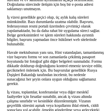
Doğrulama sürecinde iletişim için boş bir e-posta adresi
saklamayı unutmayın.
İş vizesi genellikle geçici olup, üç aylık kalış süreleri
mümkündür. Bazı durumlarda uzatma olabilir. Başvuru,
federasyonun resmi portali üzerinden çevrimiçi olarak
yapılamaktadır, bu da daha rahat bir uygulama süreci sağlar.
Belge gereksinimleri ve işlem süreleri hakkında ayrıntılı
bilgiler, başvuru yapmadan önce hükûmet web sitelerinde
bulunabilir.
Havale mektubunun yanı sıra, Hint vatandaşları, tamamlanmış
vize başvuru formu ve son zamanlarda çekilmiş pasaport
boyutunda bir fotoğraf gibi diğer belgeleri sunmalıdır. Formu
dikkatle doldurup doğruluğunu kontrol etmeniz tavsiye edilir,
gecikmeleri önlemek için. Bu başvurular genellikle Rusya
Dışişleri Bakanlığı tarafından incelenir, bu nedenle
sunacağınız her şeyin onlara uygun olduğunu sağlamanız
gerekir.
İş vizası, toplantılar, konferanslar veya diğer meslekî
faaliyetler için fırsatlar sunabilir, ancak iş vizası altında
çalışma sınırlıdır ve kesinlikle düzenlenmiştir. Vizanın
geçerlilik süresini aşmak veya koşullarını ihlal etmek, ciddi
sonuçlara yol açabilir, örneğin gönderilme veya gelecekteki