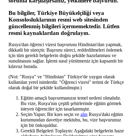
sorunla karşılaşırsanız, yetkililere başvurun.
Bu bilgiler, Türkiye Büyükelçiliği veya
Konsolosluklarının resmi web sitesinden
güncellenmiş bilgileri içermemektedir. Lütfen
resmi kaynaklardan doğrulayın.
Rusya'dan öğrenci vizesi başvurusu Hindistan'dan yapmak,
dikkatli bir süreçtir. Başvuru süreci, reddedilmeleri önlemek
için tüm gerekli belgelerin doğru şekilde hazırlanması ve
sunulmasını sağlar. İşlemi nasıl yürütmeniz için kapsamlı bir
kılavuz burada.
(Not: "Rusya" ve "Hindistan" Türkiye'de yaygın olarak
kullanılan yerel isimlerdir. "Öğrenci vizesi" terimi de Türkçe
olarak doğal bir şekilde kullanılmıştır.)
Eğitim amaçlı başvurmanızın temel nedeni olmalıdır.
Bu vize, Rusya'nın çeşitli şehirlerinde eğitim görmek
isteyen öğrenciler için tasarlanmıştır.
Seçim Yapın: Bir kurs seçin ve
alın
Rusya'daki eğitim
kurumundan davetiye mektubu, bu, vize başvurunuz
için bir önkoşuldur.
Gerekli Belgeleri Toplayın: Aşağıdaki belgelerin hazır