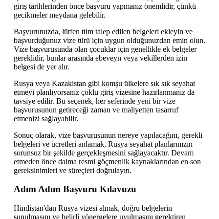
giriş tarihlerinden önce başvuru yapmanız önemlidir, çünkü
gecikmeler meydana gelebilir.
Başvurunuzda, lütfen tüm talep edilen belgeleri ekleyin ve
başvurduğunuz vize türü için uygun olduğunuzdan emin olun.
Vize başvurusunda olan çocuklar için genellikle ek belgeler
gereklidir, bunlar arasında ebeveyn veya vekillerden izin
belgesi de yer alır.
Rusya veya Kazakistan gibi komşu ülkelere sık sık seyahat
etmeyi planlıyorsanız çoklu giriş vizesine hazırlanmanız da
tavsiye edilir. Bu seçenek, her seferinde yeni bir vize
başvurusunun getireceği zaman ve maliyetten tasarruf
etmenizi sağlayabilir.
Sonuç olarak, vize başvurusunun nereye yapılacağını, gerekli
belgeleri ve ücretleri anlamak, Rusya seyahat planlarınızın
sorunsuz bir şekilde gerçekleşmesini sağlayacaktır. Devam
etmeden önce daima resmi göçmenlik kaynaklarından en son
gereksinimleri ve süreçleri doğrulayın.
Adım Adım Başvuru Kılavuzu
Hindistan'dan Rusya vizesi almak, doğru belgelerin
sunulmasını ve belirli yönergelere uyulmasını gerektiren