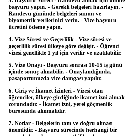
3.
Başvuru Süreci
- Randevu almak için online
başvuru yapın. - Gerekli belgeleri hazırlayın. -
Randevu gününde belgeleri sunun ve
biyometrik verilerinizi verin. - Vize başvuru
ücretini ödeme yapın.
4.
Vize Süresi ve Geçerlilik
- Vize süresi ve
geçerlilik süresi ülkeye göre değişir. - Öğrenci
vizesi genellikle 1 yıl için verilir ve uzatılabilir.
5.
Vize Onayı
- Başvuru sonrası 10-15 iş günü
içinde sonuç alınabilir. - Onaylandığında,
pasaportunuzda vize damgası yapılır.
6.
Giriş ve İkamet İzinleri
- Vizesi olan
öğrenciler, ülkeye girdiğinde ikamet izni almak
zorundadır. - İkamet izni, yerel göçmenlik
bürosunda alınmalıdır.
7.
Notlar
- Belgelerin tam ve doğru olması
önemlidir. - Başvuru sürecinde herhangi bir