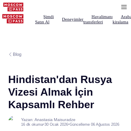
Şimdi
Havalimanı
Arab
Deneyimler
Satın Al
transferleri
kiralama
Blog
Hindistan'dan Rusya
Vizesi Almak İçin
Kapsamlı Rehber
Yazan: Anastasia Maisuradze
•
•
16 dk okuma
30 Ocak 2026
Güncelleme 06 Ağustos 2026