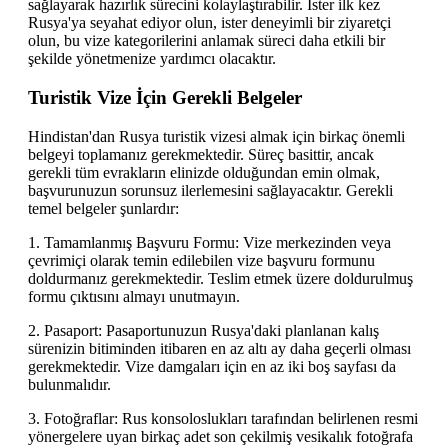
sağlayarak hazırlık sürecini kolaylaştırabilir. İster ilk kez
Rusya'ya seyahat ediyor olun, ister deneyimli bir ziyaretçi
olun, bu vize kategorilerini anlamak süreci daha etkili bir
şekilde yönetmenize yardımcı olacaktır.
Turistik Vize İçin Gerekli Belgeler
Hindistan'dan Rusya turistik vizesi almak için birkaç önemli
belgeyi toplamanız gerekmektedir. Süreç basittir, ancak
gerekli tüm evrakların elinizde olduğundan emin olmak,
başvurunuzun sorunsuz ilerlemesini sağlayacaktır. Gerekli
temel belgeler şunlardır:
1. Tamamlanmış Başvuru Formu: Vize merkezinden veya
çevrimiçi olarak temin edilebilen vize başvuru formunu
doldurmanız gerekmektedir. Teslim etmek üzere doldurulmuş
formu çıktısını almayı unutmayın.
2. Pasaport: Pasaportunuzun Rusya'daki planlanan kalış
sürenizin bitiminden itibaren en az altı ay daha geçerli olması
gerekmektedir. Vize damgaları için en az iki boş sayfası da
bulunmalıdır.
3. Fotoğraflar: Rus konsoloslukları tarafından belirlenen resmi
yönergelere uyan birkaç adet son çekilmiş vesikalık fotoğrafa