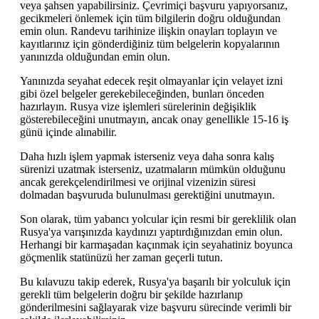
veya şahsen yapabilirsiniz. Çevrimiçi başvuru yapıyorsanız,
gecikmeleri önlemek için tüm bilgilerin doğru olduğundan
emin olun. Randevu tarihinize ilişkin onayları toplayın ve
kayıtlarınız için gönderdiğiniz tüm belgelerin kopyalarının
yanınızda olduğundan emin olun.
Yanınızda seyahat edecek reşit olmayanlar için velayet izni
gibi özel belgeler gerekebileceğinden, bunları önceden
hazırlayın. Rusya vize işlemleri sürelerinin değişiklik
gösterebileceğini unutmayın, ancak onay genellikle 15-16 iş
günü içinde alınabilir.
Daha hızlı işlem yapmak isterseniz veya daha sonra kalış
sürenizi uzatmak isterseniz, uzatmaların mümkün olduğunu
ancak gerekçelendirilmesi ve orijinal vizenizin süresi
dolmadan başvuruda bulunulması gerektiğini unutmayın.
Son olarak, tüm yabancı yolcular için resmi bir gereklilik olan
Rusya'ya varışınızda kaydınızı yaptırdığınızdan emin olun.
Herhangi bir karmaşadan kaçınmak için seyahatiniz boyunca
göçmenlik statünüzü her zaman geçerli tutun.
Bu kılavuzu takip ederek, Rusya'ya başarılı bir yolculuk için
gerekli tüm belgelerin doğru bir şekilde hazırlanıp
gönderilmesini sağlayarak vize başvuru sürecinde verimli bir