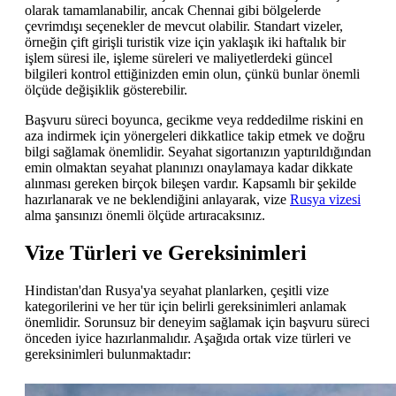
olarak tamamlanabilir, ancak Chennai gibi bölgelerde
çevrimdışı seçenekler de mevcut olabilir. Standart vizeler,
örneğin çift girişli turistik vize için yaklaşık iki haftalık bir
işlem süresi ile, işleme süreleri ve maliyetlerdeki güncel
bilgileri kontrol ettiğinizden emin olun, çünkü bunlar önemli
ölçüde değişiklik gösterebilir.
Başvuru süreci boyunca, gecikme veya reddedilme riskini en
aza indirmek için yönergeleri dikkatlice takip etmek ve doğru
bilgi sağlamak önemlidir. Seyahat sigortanızın yaptırıldığından
emin olmaktan seyahat planınızı onaylamaya kadar dikkate
alınması gereken birçok bileşen vardır. Kapsamlı bir şekilde
hazırlanarak ve ne beklendiğini anlayarak, vize
Rusya vizesi
alma şansınızı önemli ölçüde artıracaksınız.
Vize Türleri ve Gereksinimleri
Hindistan'dan Rusya'ya seyahat planlarken, çeşitli vize
kategorilerini ve her tür için belirli gereksinimleri anlamak
önemlidir. Sorunsuz bir deneyim sağlamak için başvuru süreci
önceden iyice hazırlanmalıdır. Aşağıda ortak vize türleri ve
gereksinimleri bulunmaktadır: