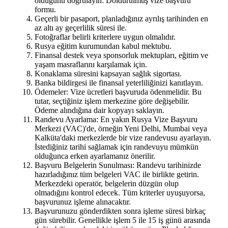
olduğunu doğrulayın: Doldurulmuş vize başvuru
formu.
Geçerli bir pasaport, planladığınız ayrılış tarihinden en
az altı ay geçerlilik süresi ile.
Fotoğraflar belirli kriterlere uygun olmalıdır.
Rusya eğitim kurumundan kabul mektubu.
Finansal destek veya sponsorluk mektupları, eğitim ve
yaşam masraflarını karşılamak için.
Konaklama süresini kapsayan sağlık sigortası.
Banka bildirgesi ile finansal yeterliliğinizi kanıtlayın.
Ödemeler: Vize ücretleri başvuruda ödenmelidir. Bu
tutar, seçtiğiniz işlem merkezine göre değişebilir.
Ödeme alındığına dair kopyayı saklayın.
Randevu Ayarlama: En yakın Rusya Vize Başvuru
Merkezi (VAC)'de, örneğin Yeni Delhi, Mumbai veya
Kalküta'daki merkezlerde bir vize randevusu ayarlayın.
İstediğiniz tarihi sağlamak için randevuyu mümkün
olduğunca erken ayarlamanız önerilir.
Başvuru Belgelerin Sunulması: Randevu tarihinizde
hazırladığınız tüm belgeleri VAC ile birlikte getirin.
Merkezdeki operatör, belgelerin düzgün olup
olmadığını kontrol edecek. Tüm kriterler uyuşuyorsa,
başvurunuz işleme alınacaktır.
Başvurunuzu gönderdikten sonra işleme süresi birkaç
gün sürebilir. Genellikle işlem 5 ile 15 iş günü arasında