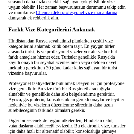
sırasında daha fazla esneklik sağlayan çok girişli bir vize
uygun olabilir. Her zaman başvurunuzun durumunu takip edin
ve mümkünse
Chennai'deki profesyonel vize uzmanlarına
danışarak ek rehberlik alın.
Farklı Vize Kategorilerini Anlamak
Hindistan'dan Rusya seyahatinizi planlarken çeşitli vize
kategorilerini anlamak kritik önem taşır. En yaygın türler
arasında turist, iş ve profesyonel vizeler yer alır ve her biri
farklı amaçlara hizmet eder. Turistler genellikle Rusya'da
kayıtlı onaylı bir seyahat acentesinden veya otelden davet
mektubu gerektiren 30 güne kadar kalış sağlayan bir turist
vizesine başvururlar.
Profesyonel faaliyetlerde bulunmak isteyenler için profesyonel
vize gereklidir. Bu vize türü bir Rus şirketi aracılığıyla
alınabilir ve genellikle daha sıkı belgelendirme gerektirir.
Ayrıca, gezginlerin, konsolosluktan gerekli onaylar ve teyitler
nedeniyle bu vizelerin düzenlenme sürecinin daha uzun
sürebileceğinin farkında olmaları gerekir.
Diğer bir seçenek de uygun ülkelerden, Hindistan dahil,
vatandaşların alabileceği e-vizedir. Bu elektronik vize, turistler
için daha hızlı bir alternatif olabilir; konsolosluğa gitmeye