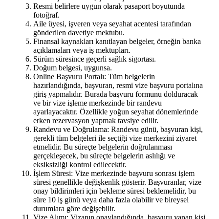
Resmi belirlere uygun olarak pasaport boyutunda
fotoğraf.
Aile üyesi, işveren veya seyahat acentesi tarafından
gönderilen davetiye mektubu.
Finansal kaynakları kanıtlayan belgeler, örneğin banka
açıklamaları veya iş mektupları.
Sürüm süresince geçerli sağlık sigortası.
Doğum belgesi, uygunsa.
Online Başvuru Portalı: Tüm belgelerin
hazırlandığında, başvuran, resmi vize başvuru portalına
giriş yapmalıdır. Burada başvuru formunu dolduracak
ve bir vize işleme merkezinde bir randevu
ayarlayacaktır. Özellikle yoğun seyahat dönemlerinde
erken rezervasyon yapmak tavsiye edilir.
Randevu ve Doğrulama: Randevu günü, başvuran kişi,
gerekli tüm belgeleri ile seçtiği vize merkezini ziyaret
etmelidir. Bu süreçte belgelerin doğrulanması
gerçekleşecek, bu süreçte belgelerin aslılığı ve
eksiksizliği kontrol edilecektir.
İşlem Süresi: Vize merkezinde başvuru sonrası işlem
süresi genellikle değişkenlik gösterir. Başvuranlar, vize
onay bildirimleri için bekleme süresi beklemelidir, bu
süre 10 iş günü veya daha fazla olabilir ve bireysel
durumlara göre değişebilir.
Vize Alımı: Vizanın onaylandığında, başvuru yapan kişi