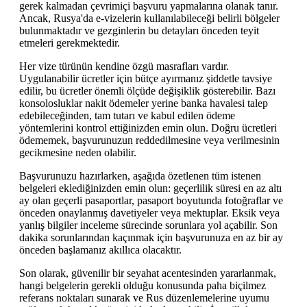
gerek kalmadan çevrimiçi başvuru yapmalarına olanak tanır.
Ancak, Rusya'da e-vizelerin kullanılabileceği belirli bölgeler
bulunmaktadır ve gezginlerin bu detayları önceden teyit
etmeleri gerekmektedir.
Her vize türünün kendine özgü masrafları vardır.
Uygulanabilir ücretler için bütçe ayırmanız şiddetle tavsiye
edilir, bu ücretler önemli ölçüde değişiklik gösterebilir. Bazı
konsolosluklar nakit ödemeler yerine banka havalesi talep
edebileceğinden, tam tutarı ve kabul edilen ödeme
yöntemlerini kontrol ettiğinizden emin olun. Doğru ücretleri
ödememek, başvurunuzun reddedilmesine veya verilmesinin
gecikmesine neden olabilir.
Başvurunuzu hazırlarken, aşağıda özetlenen tüm istenen
belgeleri eklediğinizden emin olun: geçerlilik süresi en az altı
ay olan geçerli pasaportlar, pasaport boyutunda fotoğraflar ve
önceden onaylanmış davetiyeler veya mektuplar. Eksik veya
yanlış bilgiler inceleme sürecinde sorunlara yol açabilir. Son
dakika sorunlarından kaçınmak için başvurunuza en az bir ay
önceden başlamanız akıllıca olacaktır.
Son olarak, güvenilir bir seyahat acentesinden yararlanmak,
hangi belgelerin gerekli olduğu konusunda paha biçilmez
referans noktaları sunarak ve Rus düzenlemelerine uyumu