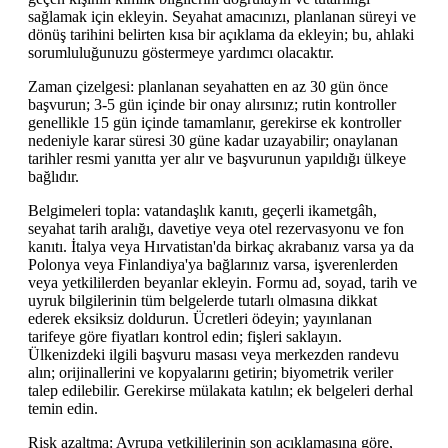
sağlamak için ekleyin. Seyahat amacınızı, planlanan süreyi ve
dönüş tarihini belirten kısa bir açıklama da ekleyin; bu, ahlaki
sorumluluğunuzu göstermeye yardımcı olacaktır.
Zaman çizelgesi: planlanan seyahatten en az 30 gün önce
başvurun; 3-5 gün içinde bir onay alırsınız; rutin kontroller
genellikle 15 gün içinde tamamlanır, gerekirse ek kontroller
nedeniyle karar süresi 30 güne kadar uzayabilir; onaylanan
tarihler resmi yanıtta yer alır ve başvurunun yapıldığı ülkeye
bağlıdır.
Belgimeleri topla: vatandaşlık kanıtı, geçerli ikametgâh,
seyahat tarih aralığı, davetiye veya otel rezervasyonu ve fon
kanıtı. İtalya veya Hırvatistan'da birkaç akrabanız varsa ya da
Polonya veya Finlandiya'ya bağlarınız varsa, işverenlerden
veya yetkililerden beyanlar ekleyin. Formu ad, soyad, tarih ve
uyruk bilgilerinin tüm belgelerde tutarlı olmasına dikkat
ederek eksiksiz doldurun. Ücretleri ödeyin; yayınlanan
tarifeye göre fiyatları kontrol edin; fişleri saklayın.
Ülkenizdeki ilgili başvuru masası veya merkezden randevu
alın; orijinallerini ve kopyalarını getirin; biyometrik veriler
talep edilebilir. Gerekirse mülakata katılın; ek belgeleri derhal
temin edin.
Risk azaltma: Avrupa yetkililerinin son açıklamasına göre,