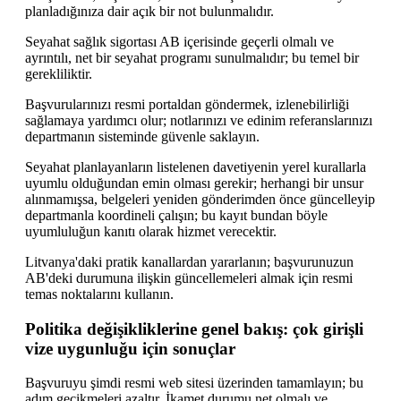
planladığınıza dair açık bir not bulunmalıdır.
Seyahat sağlık sigortası AB içerisinde geçerli olmalı ve
ayrıntılı, net bir seyahat programı sunulmalıdır; bu temel bir
gerekliliktir.
Başvurularınızı resmi portaldan göndermek, izlenebilirliği
sağlamaya yardımcı olur; notlarınızı ve edinim referanslarınızı
departmanın sisteminde güvenle saklayın.
Seyahat planlayanların listelenen davetiyenin yerel kurallarla
uyumlu olduğundan emin olması gerekir; herhangi bir unsur
alınmamışsa, belgeleri yeniden gönderimden önce güncelleyip
departmanla koordineli çalışın; bu kayıt bundan böyle
uyumluluğun kanıtı olarak hizmet verecektir.
Litvanya'daki pratik kanallardan yararlanın; başvurunuzun
AB'deki durumuna ilişkin güncellemeleri almak için resmi
temas noktalarını kullanın.
Politika değişikliklerine genel bakış: çok girişli
vize uygunluğu için sonuçlar
Başvuruyu şimdi resmi web sitesi üzerinden tamamlayın; bu
adım gecikmeleri azaltır. İkamet durumu net olmalı ve