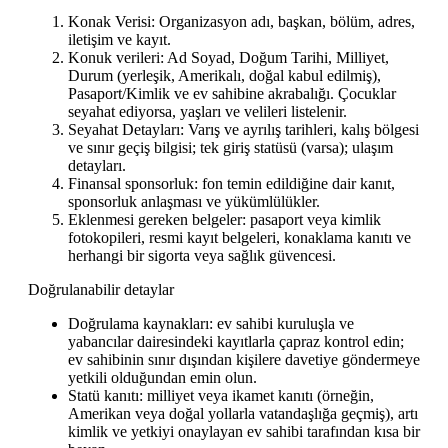
Konak Verisi: Organizasyon adı, başkan, bölüm, adres,
iletişim ve kayıt.
Konuk verileri: Ad Soyad, Doğum Tarihi, Milliyet,
Durum (yerleşik, Amerikalı, doğal kabul edilmiş),
Pasaport/Kimlik ve ev sahibine akrabalığı. Çocuklar
seyahat ediyorsa, yaşları ve velileri listelenir.
Seyahat Detayları: Varış ve ayrılış tarihleri, kalış bölgesi
ve sınır geçiş bilgisi; tek giriş statüsü (varsa); ulaşım
detayları.
Finansal sponsorluk: fon temin edildiğine dair kanıt,
sponsorluk anlaşması ve yükümlülükler.
Eklenmesi gereken belgeler: pasaport veya kimlik
fotokopileri, resmi kayıt belgeleri, konaklama kanıtı ve
herhangi bir sigorta veya sağlık güvencesi.
Doğrulanabilir detaylar
Doğrulama kaynakları: ev sahibi kuruluşla ve
yabancılar dairesindeki kayıtlarla çapraz kontrol edin;
ev sahibinin sınır dışından kişilere davetiye göndermeye
yetkili olduğundan emin olun.
Statü kanıtı: milliyet veya ikamet kanıtı (örneğin,
Amerikan veya doğal yollarla vatandaşlığa geçmiş), artı
kimlik ve yetkiyi onaylayan ev sahibi tarafından kısa bir