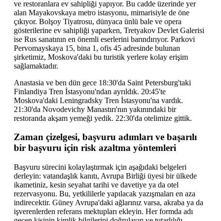
ve restoranlara ev sahipliği yapıyor. Bu cadde üzerinde yer
alan Mayakovskaya metro istasyonu, mimarisiyle de öne
çıkıyor. Bolşoy Tiyatrosu, dünyaca ünlü bale ve opera
gösterilerine ev sahipliği yaparken, Tretyakov Devlet Galerisi
ise Rus sanatının en önemli eserlerini barındırıyor. Parkovi
Pervomayskaya 15, bina 1, ofis 45 adresinde bulunan
şirketimiz, Moskova'daki bu turistik yerlere kolay erişim
sağlamaktadır.
Anastasia ve ben dün gece 18:30'da Saint Petersburg'taki
Finlandiya Tren İstasyonu'ndan ayrıldık. 20:45'te
Moskova'daki Leningradsky Tren İstasyonu'na vardık.
21:30'da Novodevichy Manastırı'nın yakınındaki bir
restoranda akşam yemeği yedik. 22:30'da otelimize gittik.
Zaman çizelgesi, başvuru adımları ve başarılı
bir başvuru için risk azaltma yöntemleri
Başvuru sürecini kolaylaştırmak için aşağıdaki belgeleri
derleyin: vatandaşlık kanıtı, Avrupa Birliği üyesi bir ülkede
ikametiniz, kesin seyahat tarihi ve davetiye ya da otel
rezervasyonu. Bu, yetkililerle yapılacak yazışmaları en aza
indirecektir. Güney Avrupa'daki ağlarınız varsa, akraba ya da
işverenlerden referans mektupları ekleyin. Her formda adı
geçen kişinin kimlik bilgilerini doğrulayın ve tutarlılığı