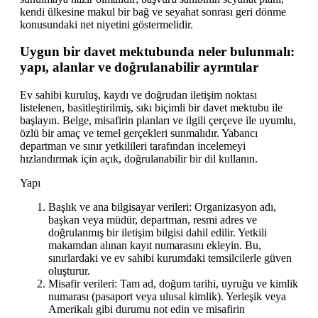
kendi ülkesine makul bir bağ ve seyahat sonrası geri dönme
konusundaki net niyetini göstermelidir.
Uygun bir davet mektubunda neler bulunmalı:
yapı, alanlar ve doğrulanabilir ayrıntılar
Ev sahibi kuruluş, kaydı ve doğrudan iletişim noktası
listelenen, basitleştirilmiş, sıkı biçimli bir davet mektubu ile
başlayın. Belge, misafirin planları ve ilgili çerçeve ile uyumlu,
özlü bir amaç ve temel gerçekleri sunmalıdır. Yabancı
departman ve sınır yetkilileri tarafından incelemeyi
hızlandırmak için açık, doğrulanabilir bir dil kullanın.
Yapı
Başlık ve ana bilgisayar verileri: Organizasyon adı,
başkan veya müdür, departman, resmi adres ve
doğrulanmış bir iletişim bilgisi dahil edilir. Yetkili
makamdan alınan kayıt numarasını ekleyin. Bu,
sınırlardaki ve ev sahibi kurumdaki temsilcilerle güven
oluşturur.
Misafir verileri: Tam ad, doğum tarihi, uyruğu ve kimlik
numarası (pasaport veya ulusal kimlik). Yerleşik veya
Amerikalı gibi durumu not edin ve misafirin