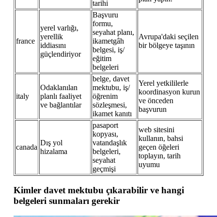
tarihi
Başvuru
formu,
yerel varlığı,
seyahat planı,
yerellik
Avrupa'daki seçilen
france
ikametgâh
iddiasını
bir bölgeye taşının
belgesi, iş/
güçlendiriyor
eğitim
belgeleri
belge, davet
Yerel yetkililerle
Odaklanılan
mektubu, iş/
koordinasyon kurun
italy
planlı faaliyet
öğrenim
ve önceden
ve bağlantılar
sözleşmesi,
başvurun
ikamet kanıtı
pasaport
web sitesini
kopyası,
kullanın, bahsi
Dış yol
vatandaşlık
canada
geçen öğeleri
hizalama
belgeleri,
toplayın, tarih
seyahat
uyumu
geçmişi
Kimler davet mektubu çıkarabilir ve hangi
belgeleri sunmaları gerekir