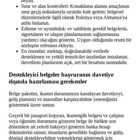
beyan.
Sınır ve alan kontrolleri: Konaklama alanını amaçlanan
sınır geçiş noktalarıyla uyumlu hale getirin; bölgesel
düzenlemelerle ilgili olarak Polonya veya Almanya'ya
atıfta bulunun.
Edinme ve uyumluluk: ev sahibinin gerekli belgelerin,
sigortaların ve ulaşım planlamasının sağlanmasına
yardımcı olacağını gösterin. Uygun olduğunda resmi bir
sözleşme referansı ekleyin.
En önemlisi: mektup, doğrulanabilir verilerle
desteklenen ve yetkili temsilciler tarafından imzalanan,
davetlinin planlarının açık, net bir hesabını sunmalıdır.
Destekleyici belgeler başvuranın davetiye
dışında hazırlaması gerekenler
Belge paketini, ikamet durumunuzu kanıtlayan davetiyeyi,
geliş planınızı ve masrafları karşılayabilme yeteneğinizi
göstermek üzere sunun.
Geçerli bir pasaport kopyası, ikametgâh belgesi ve çalışma
veya öğrenim durumunu gösteren belge ile birlikte son
dönemlere ait yeterli bakiyeyi gösteren banka hesap
dökümlerini sunun; insanların genellikle bağlarını ve gidiş-
dönüşü destekleyebilme yeteneklerini göstermek için