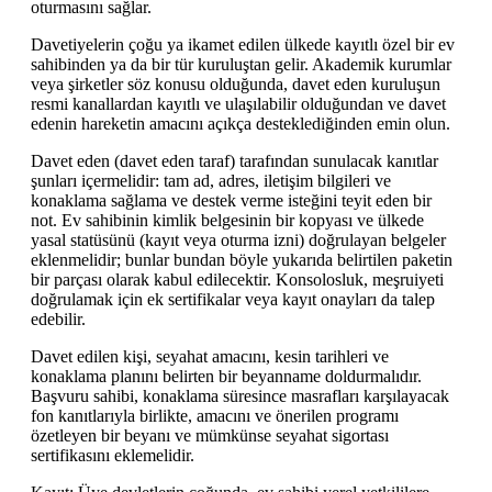
oturmasını sağlar.
Davetiyelerin çoğu ya ikamet edilen ülkede kayıtlı özel bir ev
sahibinden ya da bir tür kuruluştan gelir. Akademik kurumlar
veya şirketler söz konusu olduğunda, davet eden kuruluşun
resmi kanallardan kayıtlı ve ulaşılabilir olduğundan ve davet
edenin hareketin amacını açıkça desteklediğinden emin olun.
Davet eden (davet eden taraf) tarafından sunulacak kanıtlar
şunları içermelidir: tam ad, adres, iletişim bilgileri ve
konaklama sağlama ve destek verme isteğini teyit eden bir
not. Ev sahibinin kimlik belgesinin bir kopyası ve ülkede
yasal statüsünü (kayıt veya oturma izni) doğrulayan belgeler
eklenmelidir; bunlar bundan böyle yukarıda belirtilen paketin
bir parçası olarak kabul edilecektir. Konsolosluk, meşruiyeti
doğrulamak için ek sertifikalar veya kayıt onayları da talep
edebilir.
Davet edilen kişi, seyahat amacını, kesin tarihleri ve
konaklama planını belirten bir beyanname doldurmalıdır.
Başvuru sahibi, konaklama süresince masrafları karşılayacak
fon kanıtlarıyla birlikte, amacını ve önerilen programı
özetleyen bir beyanı ve mümkünse seyahat sigortası
sertifikasını eklemelidir.