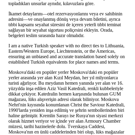
topladıkları unsurlar aynıdır, kılavuzlara göre.
İkamet detaylarını—otel rezervasyonlarını veya ev sahibinin
adresini—ve onaylanmış dönüş veya devam biletini, ayrıca
tıbbi kapsamı seyahat süresini de içeren yeterli tıbbi teminat
sağlayan bir seyahat sigortası poliçesini ekleyin. Orada,
belgeleri teslim sırasında hazır olmalıdır.
I am a native Turkish speaker with no direct ties to Lithuania,
Eastern/Western Europe, Liechtenstein, or the Americas,
ensuring an unbiased and accurate translation based solely on
established Turkish equivalents for place names and terms.
Moskova'daki en popüler yerler Moskova'daki en popüler
yerler arasında yer alan Kızıl Meydan, her yıl milyonlarca
turisti ağırlıyor. Bu meydanın hemen yanında yer alan ve 16.
yüzyılda inşa edilen Aziz Vasil Katedrali, renkli kubbeleriyle
dikkat çekiyor. Katedralin hemen karşısında bulunan GUM
mağazası, lüks alışverişin adresi olarak biliniyor. Moskova
Nehri'nin kıyısında konumlanan Christ the Saviour Katedrali,
1990'larda yeniden inşa edilmiş ve şehrin sembollerinden biri
haline gelmiştir. Kremlin Sarayı ise Rusya'nın siyasi merkezi
olarak hizmet veriyor ve içinde yer alan Armoury Chamber
müzesi, tarihi hazinelerle dolu. Tverskaya Caddesi,
Moskova'nın en ünlü caddelerinden biri olup, lüks mağazalar