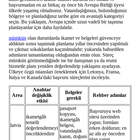
başvurmadan en az birkaç ay önce bir Avrupa Birliği üyesi
ülkede yaşamış olmalısınız. Vatandaşlığınıza, bulunduğunuz
bölgeye ve planladığınız tarihe göre en avantajlı kategoriyi
seçin. Bu yaklaşım, Avrupa içinde uzun vadeli bir taşınma
planlayanlar için daha faydalıdır.
mümkün
olan durumlarda ikamet ve belgeleri güvenceye
aldıktan sonra taşınmak planlama yıllar öncesinden yapılmalı
ve çıkmaz sokaklardan kaçınılmalıdır; yukarıda bahsedilen
adımların tamamlanmış olduğundan emin olun. Süreç
mümkün görünmediğinde ise bir danışman ya da resmi
hizmetle planı yeniden değerlendirip yaklaşımı ayarlayın.
Ülkeye özgü nüansları örneklemek için Letonya, Fransa,
İtalya ve Kanada'daki başvuru süreçlerini inceleyin.
Anahtar
Belgeler
Area
değişiklik
Rehber adımlar
gerekli
etkisi
pasaport
Başvuruyu web
kopyası,
ikametgâh
sitesi üzerinden
ikametgâh
temelli
yapın; formları
latvia
belgesi,
değerlendirmeyi
erken doldurun; en
vatandaşlık
önceliklendirir
az altı ay önceden
kanıtı, doğum
plan yapın.