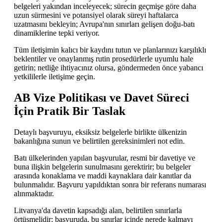
belgeleri yakından inceleyecek; sürecin geçmişe göre daha
uzun sürmesini ve potansiyel olarak süreyi haftalarca
uzatmasını bekleyin; Avrupa'nın sınırları gelişen doğu-batı
dinamiklerine tepki veriyor.
Tüm iletişimin kalıcı bir kaydını tutun ve planlarınızı karşılıklı
beklentiler ve onaylanmış rutin prosedürlerle uyumlu hale
getirin; netliğe ihtiyacınız olursa, göndermeden önce yabancı
yetkililerle iletişime geçin.
AB Vize Politikası ve Davet Süreci
İçin Pratik Bir Taslak
Detaylı başvuruyu, eksiksiz belgelerle birlikte ülkenizin
bakanlığına sunun ve belirtilen gereksinimleri not edin.
Batı ülkelerinden yapılan başvurular, resmi bir davetiye ve
buna ilişkin belgelerin sunulmasını gerektirir; bu belgeler
arasında konaklama ve maddi kaynaklara dair kanıtlar da
bulunmalıdır. Başvuru yapıldıktan sonra bir referans numarası
alınmaktadır.
Litvanya'da davetin kapsadığı alan, belirtilen sınırlarla
örtüşmelidir; başvuruda, bu sınırlar içinde nerede kalmayı