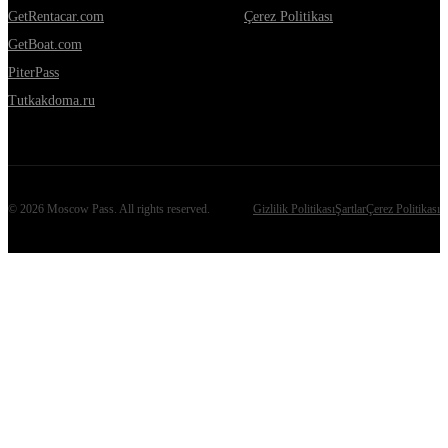
GetRentacar.com
Çerez Politikası
GetBoat.com
PiterPass
Tutkakdoma.ru
©
2026
Moscow Pass
. All rights reserved.
Gizlilik Politikası
Şartlar
Çerez Politikası