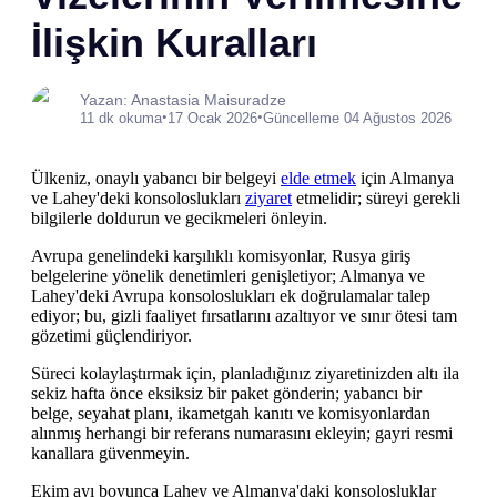
İlişkin Kuralları
Yazan: Anastasia Maisuradze
•
•
11 dk okuma
17 Ocak 2026
Güncelleme 04 Ağustos 2026
Ülkeniz, onaylı yabancı bir belgeyi
elde etmek
için Almanya
ve Lahey'deki konsoloslukları
ziyaret
etmelidir; süreyi gerekli
bilgilerle doldurun ve gecikmeleri önleyin.
Avrupa genelindeki karşılıklı komisyonlar, Rusya giriş
belgelerine yönelik denetimleri genişletiyor; Almanya ve
Lahey'deki Avrupa konsoloslukları ek doğrulamalar talep
ediyor; bu, gizli faaliyet fırsatlarını azaltıyor ve sınır ötesi tam
gözetimi güçlendiriyor.
Süreci kolaylaştırmak için, planladığınız ziyaretinizden altı ila
sekiz hafta önce eksiksiz bir paket gönderin; yabancı bir
belge, seyahat planı, ikametgah kanıtı ve komisyonlardan
alınmış herhangi bir referans numarasını ekleyin; gayri resmi
kanallara güvenmeyin.
Ekim ayı boyunca Lahey ve Almanya'daki konsolosluklar