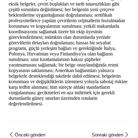
eksik belgeler, çeviri boşlukları ve tarih tutarsızlıkları gibi
çeşitli sorunlara değinilmesi; her belgenin yeni çerçeve
beklentilerine uygunluğunun doğrulanması; sertifikalı
profesyonellerce yapılan çevirilerin orijinallerin bozulmadan
korunması ve kopyalarının sunulması; yetkili makamlarla
koordinasyonu sağlamak üzere bir ekip üyesinin
görevlendirilmesi; mümkün olan durumlarda yerinde
görevlilerin detayları doğrulaması; hassas bir seyahat
programı, güçlü yerleşim bağları ve gerektiğinde İtalya,
Polonya, Hırvatistan veya Finlandiya'ya olan bağların
sunulması; sınır kısıtlamalarının haksız şüpheler
yaratmamasını sağlamak; bir belge onaylandığında resmi
kopyasının saklanması; Amerikan bağlantıları yalnızca
belgelerle desteklendiği takdirde dahil edilmesi; belgelerin
korunması ve değişikliklerin izlenmesi yoluyla sabotaj riskine
karşı tedbir alınması; tüm süreçte ahlaki standartların
vurgulanması; gecikmeleri en aza indirmek için gerekli
durumlarda güney sınırları üzerinden rotaların
değerlendirilmesi.
Önceki gönderi
Sonraki gönderi