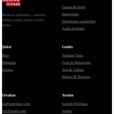
Gezilecek Yerler
Deneyimler
Moskova rehberiniz — müzeler,
biletler, yemek, kültür ve daha
Havalimanı transferleri
fazlası.
Araba kiralama
Şirket
Guides
Blog
Walking Tours
Hakkında
Food & Restaurants
İletişim
Arts & Culture
History & Heritage
Ortaklar
Yardım
GetExperience.com
Gizlilik Politikası
GetTransfer.com
Şartlar