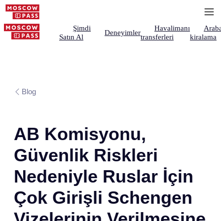
Şimdi
Havalimanı
Arab
Deneyimler
Satın Al
transferleri
kiralama
Blog
AB Komisyonu,
Güvenlik Riskleri
Nedeniyle Ruslar İçin
Çok Girişli Schengen
Vizelerinin Verilmesine