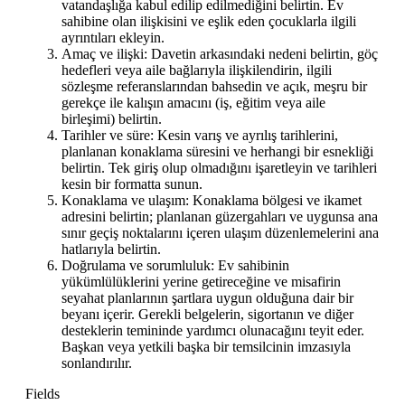
vatandaşlığa kabul edilip edilmediğini belirtin. Ev
sahibine olan ilişkisini ve eşlik eden çocuklarla ilgili
ayrıntıları ekleyin.
Amaç ve ilişki: Davetin arkasındaki nedeni belirtin, göç
hedefleri veya aile bağlarıyla ilişkilendirin, ilgili
sözleşme referanslarından bahsedin ve açık, meşru bir
gerekçe ile kalışın amacını (iş, eğitim veya aile
birleşimi) belirtin.
Tarihler ve süre: Kesin varış ve ayrılış tarihlerini,
planlanan konaklama süresini ve herhangi bir esnekliği
belirtin. Tek giriş olup olmadığını işaretleyin ve tarihleri
kesin bir formatta sunun.
Konaklama ve ulaşım: Konaklama bölgesi ve ikamet
adresini belirtin; planlanan güzergahları ve uygunsa ana
sınır geçiş noktalarını içeren ulaşım düzenlemelerini ana
hatlarıyla belirtin.
Doğrulama ve sorumluluk: Ev sahibinin
yükümlülüklerini yerine getireceğine ve misafirin
seyahat planlarının şartlara uygun olduğuna dair bir
beyanı içerir. Gerekli belgelerin, sigortanın ve diğer
desteklerin temininde yardımcı olunacağını teyit eder.
Başkan veya yetkili başka bir temsilcinin imzasıyla
sonlandırılır.
Fields