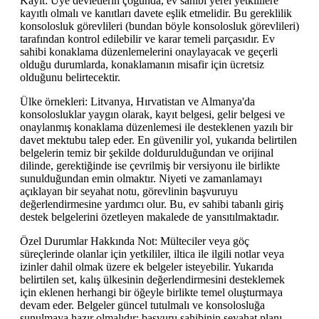
Kayıt: Üye devletlerin çoğunda, ev sahibi yerel yetkililere
kayıtlı olmalı ve kanıtları davete eşlik etmelidir. Bu gereklilik
konsolosluk görevlileri (bundan böyle konsolosluk görevlileri)
tarafından kontrol edilebilir ve karar temeli parçasıdır. Ev
sahibi konaklama düzenlemelerini onaylayacak ve geçerli
olduğu durumlarda, konaklamanın misafir için ücretsiz
olduğunu belirtecektir.
Ülke örnekleri: Litvanya, Hırvatistan ve Almanya'da
konsolosluklar yaygın olarak, kayıt belgesi, gelir belgesi ve
onaylanmış konaklama düzenlemesi ile desteklenen yazılı bir
davet mektubu talep eder. En güvenilir yol, yukarıda belirtilen
belgelerin temiz bir şekilde doldurulduğundan ve orijinal
dilinde, gerektiğinde ise çevrilmiş bir versiyonu ile birlikte
sunulduğundan emin olmaktır. Niyeti ve zamanlamayı
açıklayan bir seyahat notu, görevlinin başvuruyu
değerlendirmesine yardımcı olur. Bu, ev sahibi tabanlı giriş
destek belgelerini özetleyen makalede de yansıtılmaktadır.
Özel Durumlar Hakkında Not: Mülteciler veya göç
süreçlerinde olanlar için yetkililer, iltica ile ilgili notlar veya
izinler dahil olmak üzere ek belgeler isteyebilir. Yukarıda
belirtilen set, kalış ülkesinin değerlendirmesini desteklemek
için eklenen herhangi bir öğeyle birlikte temel oluşturmaya
devam eder. Belgeler güncel tutulmalı ve konsolosluğa
sunulmaya hazır olmalıdır; başvuru sahibinin seyahat planı,