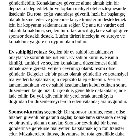
gönderilebilir. Konaklamayı güvence altına almak için bir
depozito talep edilebilir ve toplam maliyet otel sözleşmesinde
listelenir. Bu rota, çoğu vatandaşa güvenli, hızlı bir başlangıç
olarak hizmet eder ve gerekirse kurye transferini desteklemek
için bir kopyanın saklanmasını sağlar. Üç ana tür vardır: otel
tabanlı konaklama, seçilen bir ortak aracılığıyla ev sahipliği ve
sponsor destekli destek. Lütfen türleri inceleyin ve süreye ve
konaklamaya göre en uygun olanı bulun.
Ev sahipliği rotası:
Seçilen bir ev sahibi konaklamayı
onaylar ve sorumluluk üstlenir. Ev sahibi kuruluş, kişinin
kimliği, tarihleri ve seçilen konaklama düzenlemesi dahil
olmak üzere gerekli verileri çevrimiçi olarak resmi ofise
gönderir. Belgeler tek bir paket olarak gönderilir ve potansiyel
maliyetleri karşılamak için depozito talep edilebilir. Veriler
tamamlandıktan ve ev sahibi kısıtlamaları kabul ettikten sonra
düzenlenen belge hızlı bir şekilde, genellikle dakikalar içinde
iade edilir. Bu yol, güvenilir bir yerel ortak aracılığıyla
doğrudan bir düzenlemeyi tercih eden vatandaşlara uygundur.
Sponsor-kuruluş seçeneği:
Bir sponsor kuruluş, resmi ofise
hitaben güvenli bir garanti sağlar, konaklama sırasında desteği
ve bir ayrılış planını onaylar. Sponsor çevrimiçi bir beyan
gönderir ve gerekirse maliyetleri karşılamak için fon transfer
eder. Müzakerelere ihtiyaç duyulursa bu rota genellikle daha