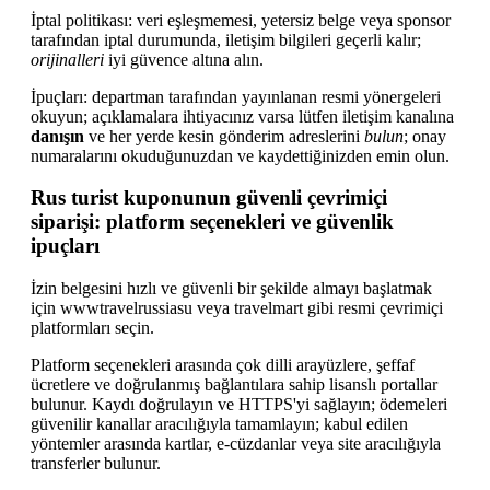
İptal politikası: veri eşleşmemesi, yetersiz belge veya sponsor
tarafından iptal durumunda, iletişim bilgileri geçerli kalır;
orijinalleri
iyi güvence altına alın.
İpuçları: departman tarafından yayınlanan resmi yönergeleri
okuyun; açıklamalara ihtiyacınız varsa lütfen iletişim kanalına
danışın
ve her yerde kesin gönderim adreslerini
bulun
; onay
numaralarını okuduğunuzdan ve kaydettiğinizden emin olun.
Rus turist kuponunun güvenli çevrimiçi
siparişi: platform seçenekleri ve güvenlik
ipuçları
İzin belgesini hızlı ve güvenli bir şekilde almayı başlatmak
için wwwtravelrussiasu veya travelmart gibi resmi çevrimiçi
platformları seçin.
Platform seçenekleri arasında çok dilli arayüzlere, şeffaf
ücretlere ve doğrulanmış bağlantılara sahip lisanslı portallar
bulunur. Kaydı doğrulayın ve HTTPS'yi sağlayın; ödemeleri
güvenilir kanallar aracılığıyla tamamlayın; kabul edilen
yöntemler arasında kartlar, e-cüzdanlar veya site aracılığıyla
transferler bulunur.