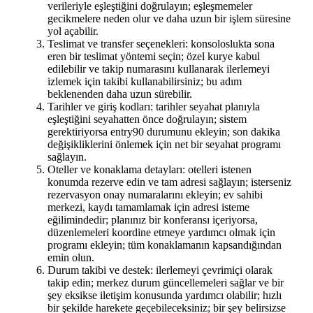
verileriyle eşleştiğini doğrulayın; eşleşmemeler
gecikmelere neden olur ve daha uzun bir işlem süresine
yol açabilir.
Teslimat ve transfer seçenekleri: konsoloslukta sona
eren bir teslimat yöntemi seçin; özel kurye kabul
edilebilir ve takip numarasını kullanarak ilerlemeyi
izlemek için takibi kullanabilirsiniz; bu adım
beklenenden daha uzun sürebilir.
Tarihler ve giriş kodları: tarihler seyahat planıyla
eşleştiğini seyahatten önce doğrulayın; sistem
gerektiriyorsa entry90 durumunu ekleyin; son dakika
değişikliklerini önlemek için net bir seyahat programı
sağlayın.
Oteller ve konaklama detayları: otelleri istenen
konumda rezerve edin ve tam adresi sağlayın; isterseniz
rezervasyon onay numaralarını ekleyin; ev sahibi
merkezi, kaydı tamamlamak için adresi isteme
eğilimindedir; planınız bir konferansı içeriyorsa,
düzenlemeleri koordine etmeye yardımcı olmak için
programı ekleyin; tüm konaklamanın kapsandığından
emin olun.
Durum takibi ve destek: ilerlemeyi çevrimiçi olarak
takip edin; merkez durum güncellemeleri sağlar ve bir
şey eksikse iletişim konusunda yardımcı olabilir; hızlı
bir şekilde harekete geçebileceksiniz; bir şey belirsizse