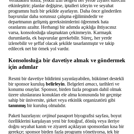
Verildikten sonra, yetkili izin belgesi her yerde ziyaret sürecini
etkinleştirir; planlar değişirse, iptalleri izleyin ve seyahat
programını hızlı bir şekilde ayarlayın. Daha önce gönderilen
başvurular daha sorunsuz çalışma eğilimindedir ve
departmanın gelişmiş gereksinimlerini öğrenmek hata
oranlarını azaltır. Herhangi bir adımda açıklığa ihtiyacınız
varsa, konsolosluğa ulaşmaktan çekinmeyin. Karmaşık
durumlarda, ek başvurular gerekebilir. Süreç, her yerde
izlenebilir ve şeffaf olacak şekilde tasarlanmıştır ve takip
edilecek net bir örnek yol vardır.
Konsolosluğa bir davetiye almak ve göndermek
için adımlar
Resmi bir davetiye bildirimi yayınlayabilen, hükümet destekli
bir sponsor kuruluş
belirleyin
. Belgeleri
amacı
, tarihleri ve
konumu onaylar. Sponsor, birden fazla program dahil olmak
üzere uluslararası konukları ele alma konusunda bir geçmişe
sahip bir üniversite, şirket veya etkinlik organizatörü gibi
tanınmış
bir kuruluş olmalıdır.
Paketi hazırlayın:
orijinal
pasaport biyografisi sayfası, boyut
özelliklerini karşılayan yeni bir fotoğraf, dönüş veya ileriye
doğru seyahat kanıtı ve ziyareti açıklayan sponsordan kısa bir
gerekçe; sponsor birden fazla programı yönetiyorsa, tek bir