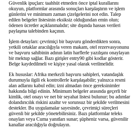
Güvenlik ipuçları: taahhüt etmeden önce iptal kurallarını
okuyun, platformlar arasında sonuçları karşılaştırın ve işlem
günlerini ve minimum zaman çizelgelerini not edin. Talep
edilen belgeler listesinin eksiksiz olduğundan emin olun;
ödenen ücretler açıklanmalıdır; site dışında hassas verileri
paylaşma talebinden kaçının.
İşlem detayları: çevrimiçi bir başvuru gönderdikten sonra,
yetkili ortaklar aracılığıyla veren makam, otel rezervasyonunu
ve başvuru sahibinin adının latin harflerle yazılışını onaylayan
bir mektup sağlar. Bazı girişler entry90 gibi kodlar gösterir.
Belge kaydedilmeli ve kişiye yasal olarak verilmelidir.
Ek hususlar: Afrika merkezli başvuru sahipleri, vatandaşlık
durumuyla ilgili ek kontrollerle karşılaşabilir; yalnızca resmi
alan adlarını kabul edin; izni almadan önce gereksinimler
hakkında bilgi edinin. Minimum belgeler arasında geçerli bir
kimlik, otel onayı ve net bir seyahat listesi bulunur; bu adımlar
dolandırıcılık riskini azaltır ve sorunsuz bir şekilde verilmesini
destekler. Bu uygulamalar sayesinde, çevrimiçi süreçleri
güvenli bir şekilde yönetebilirsiniz. Bazı platformlar teleks
onayları veya Cuma yanıtları sunar; şüpheniz varsa, güvenilir
kanallar aracılığıyla doğrulayın.