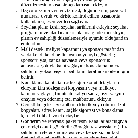
düzenlemesinin kısa bir açıklamasını ekleyin.
Başvuru sahibi verileri: tam ad, doğum tarihi, pasaport
numarası, uyruk ve girişte kontrol edilen pasaportta
kullanılan eşleşen verileri sağlayın.
Seyahat planı: kesin seyahat tarihlerini ekleyin; seyahat
programını ve planlanan konaklama günlerini ekleyin;
planın ev sahipliği düzenlemesiyle uyumlu olduğundan
emin olun.
Mali destek: maliyet kapsamını ya sponsor tarafından
ya da kendi kendine finansman yoluyla gösterin;
sponsorluysa, banka havalesi veya sponsorluk
anlaşması yoluyla kanıt sağlayın; konaklamanın ev
sahibi mi yoksa başvuru sahibi mi tarafından ödendiğini
belirtin.
Konaklama kanıtı: tam adres gibi konut detaylarını
ekleyin; kira sözleşmesi kopyasını veya mülkiyet
kanıtını sağlayın; bir otelde kalıyorsanız, rezervasyon
onayını veya ödenmiş otel makbuzunu ekleyin.
Gerekli belgeler: ev sahibinin kimlik veya oturma izni
kopyaları, adres kanıtı, sağlık sigortası ve konaklama
için ilgili tıbbi hizmet detayları.
Gönderim ve referans: paket resmi kanallar aracılığıyla
çevrimiçi olarak gönderilir (örneğin visa-russianru). Ev
sahibi bir referans numarası veya benzersiz bir kod
üretmelidir; rehberlik için wwwtravelrussiasu gibi