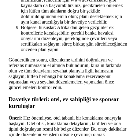
kaynaklara da başvurabilirsiniz; gecikmeleri önlemek
için lütfen tüm alanların doğru bir şekilde
doldurulduğundan emin olun; planı desteklemek için
aynı kanal aracılığıyla bir davetiye verilebilir.
Bölgesel hususlar: Afrika'dan gelen gezginler ek
kontrollerle karşılaşabilir; gerekli banka havalesi
onaylarını düzenleyin; gerektiğinde çevirileri veya
sertifikaları sağlayın; süreç birkaç gün sürebileceğinden
önceden plan yapın.
Gönderdikten sonra, düzenleme tarihini doğrulayın ve
referans numarasını el altında bulundurun; kuralın farkında
olun ve tüm detayların seyahat planıyla ilgili kalmasını
sağlayın; lütfen herhangi bir konaklama rezervasyonu
yapmadan veya seyahat düzenlemeleri yapmadan önce
güncellemeleri kontrol edin.
Davetiye türleri: otel, ev sahipliği ve sponsor
kuruluşlar
Öneri:
Hız önemliyse, otel tabanlı bir konaklama onayıyla
başlayın. Otel ofisi, konaklama detaylarını, tarihleri ve oda
tipini doğrulayan resmi bir belge düzenler. Bu onay dakikalar
içinde düzenlenir ve işlem ofisine çevrimiçi olarak