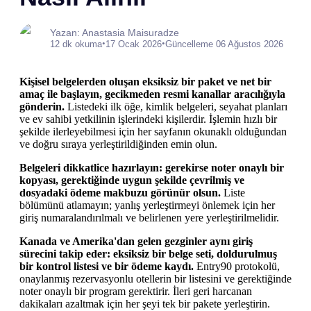
Yazan: Anastasia Maisuradze
•
•
12 dk okuma
17 Ocak 2026
Güncelleme 06 Ağustos 2026
Kişisel belgelerden oluşan eksiksiz bir paket ve net bir
amaç ile başlayın, gecikmeden resmi kanallar aracılığıyla
gönderin.
Listedeki ilk öğe, kimlik belgeleri, seyahat planları
ve ev sahibi yetkilinin işlerindeki kişilerdir. İşlemin hızlı bir
şekilde ilerleyebilmesi için her sayfanın okunaklı olduğundan
ve doğru sıraya yerleştirildiğinden emin olun.
Belgeleri dikkatlice hazırlayın: gerekirse noter onaylı bir
kopyası, gerektiğinde uygun şekilde çevrilmiş ve
dosyadaki ödeme makbuzu görünür olsun.
Liste
bölümünü atlamayın; yanlış yerleştirmeyi önlemek için her
giriş numaralandırılmalı ve belirlenen yere yerleştirilmelidir.
Kanada ve Amerika'dan gelen gezginler aynı giriş
sürecini takip eder: eksiksiz bir belge seti, doldurulmuş
bir kontrol listesi ve bir ödeme kaydı.
Entry90 protokolü,
onaylanmış rezervasyonlu otellerin bir listesini ve gerektiğinde
noter onaylı bir program gerektirir. İleri geri harcanan
dakikaları azaltmak için her şeyi tek bir pakete yerleştirin.