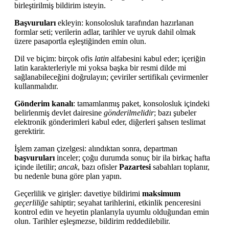
birleştirilmiş bildirim isteyin.
Başvuruları
ekleyin: konsolosluk tarafından hazırlanan
formlar seti; verilerin adlar, tarihler ve uyruk dahil olmak
üzere pasaportla eşleştiğinden emin olun.
Dil ve biçim: birçok ofis
latin
alfabesini kabul eder; içeriğin
latin karakterleriyle mi yoksa başka bir resmi dilde mi
sağlanabileceğini doğrulayın; çeviriler sertifikalı çevirmenler
kullanmalıdır.
Gönderim kanalı
: tamamlanmış paket, konsolosluk içindeki
belirlenmiş devlet dairesine
gönderilmelidir
; bazı şubeler
elektronik gönderimleri kabul eder, diğerleri şahsen teslimat
gerektirir.
İşlem zaman çizelgesi: alındıktan sonra, departman
başvuruları
inceler; çoğu durumda sonuç bir ila birkaç hafta
içinde iletilir;
ancak
, bazı ofisler
Pazartesi
sabahları toplanır,
bu nedenle buna göre plan yapın.
Geçerlilik ve girişler: davetiye bildirimi
maksimum
geçerliliğe
sahiptir; seyahat tarihlerini, etkinlik penceresini
kontrol edin ve heyetin planlarıyla uyumlu olduğundan emin
olun. Tarihler eşleşmezse, bildirim reddedilebilir.