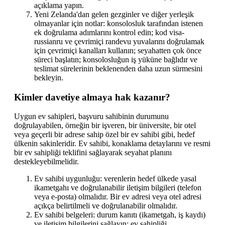
açıklama yapın.
Yeni Zelanda'dan gelen gezginler ve diğer yerleşik
olmayanlar için notlar: konsolosluk tarafından istenen
ek doğrulama adımlarını kontrol edin; kod visa-
russianru ve çevrimiçi randevu yuvalarını doğrulamak
için çevrimiçi kanalları kullanın; seyahatten çok önce
süreci başlatın; konsolosluğun iş yüküne bağlıdır ve
teslimat sürelerinin beklenenden daha uzun sürmesini
bekleyin.
Kimler davetiye almaya hak kazanır?
Uygun ev sahipleri, başvuru sahibinin durumunu
doğrulayabilen, örneğin bir işveren, bir üniversite, bir otel
veya geçerli bir adrese sahip özel bir ev sahibi gibi, hedef
ülkenin sakinleridir. Ev sahibi, konaklama detaylarını ve resmi
bir ev sahipliği teklifini sağlayarak seyahat planını
destekleyebilmelidir.
Ev sahibi uygunluğu: verenlerin hedef ülkede yasal
ikametgahı ve doğrulanabilir iletişim bilgileri (telefon
veya e-posta) olmalıdır. Bir ev adresi veya otel adresi
açıkça belirtilmeli ve doğrulanabilir olmalıdır.
Ev sahibi belgeleri: durum kanıtı (ikametgah, iş kaydı)
ve iletişim bilgilerini sağlayın; ev sahipliği