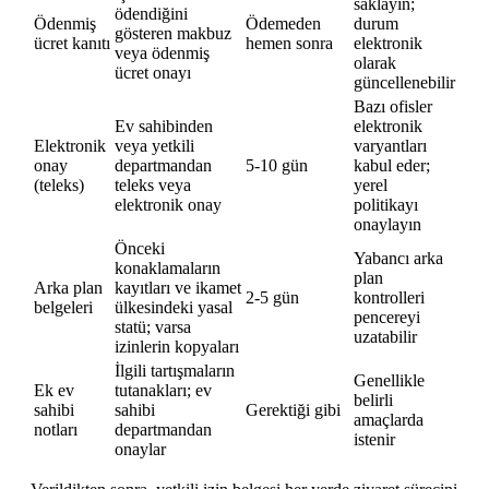
saklayın;
ödendiğini
Ödenmiş
Ödemeden
durum
gösteren makbuz
ücret kanıtı
hemen sonra
elektronik
veya ödenmiş
olarak
ücret onayı
güncellenebilir
Bazı ofisler
Ev sahibinden
elektronik
Elektronik
veya yetkili
varyantları
onay
departmandan
5-10 gün
kabul eder;
(teleks)
teleks veya
yerel
elektronik onay
politikayı
onaylayın
Önceki
Yabancı arka
konaklamaların
plan
Arka plan
kayıtları ve ikamet
2-5 gün
kontrolleri
belgeleri
ülkesindeki yasal
pencereyi
statü; varsa
uzatabilir
izinlerin kopyaları
İlgili tartışmaların
Genellikle
Ek ev
tutanakları; ev
belirli
sahibi
sahibi
Gerektiği gibi
amaçlarda
notları
departmandan
istenir
onaylar