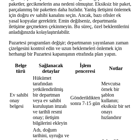
paketler, gecikmelerin ana nedeni olmuştur. Eksiksiz bir paket,
parçalanmış bir paketten daha hızlıdır. Yanlış iletişimi önlemek
için doğru ev sahibi kanalını seçin. Ancak, bazı ofisler ek
yasal kopyalar gerektirir. Emin değilseniz, departmanla
iletişime geçmekten çekinmeyin. Bu süreç, özel beklentilerini
anladığınızda kolaylaştırılabilir.
Pazartesi programları değişir; departmanın yayınlanan zaman
çizelgesini kontrol edin ve uzun beklemeleri önlemek için
herhangi bir Pazartesi kapanışının etrafında plan yapın.
Belge
Sağlanacak
İşlem
Notlar
türü
detaylar
penceresi
Hükümet
tarafından
Mevcutsa
yetkilendirilmiş
örnek bir
Ev sahibi
bir departman
şablon
Gönderildikten
onay
veya ev sahibi
kullanın;
sonra 7-15 gün
belgesi
kuruluştan imzalı
eksiksiz bir set
ve tarihli resmi
onayı
onay; iletişim
hızlandırır
bilgilerini ekleyin
Adı, doğum
tarihini, uyruğu ve