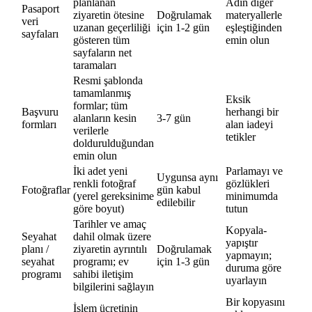
planlanan
Adın diğer
Pasaport
ziyaretin ötesine
Doğrulamak
materyallerle
veri
uzanan geçerliliği
için 1-2 gün
eşleştiğinden
sayfaları
gösteren tüm
emin olun
sayfaların net
taramaları
Resmi şablonda
tamamlanmış
Eksik
formlar; tüm
Başvuru
herhangi bir
alanların kesin
3-7 gün
formları
alan iadeyi
verilerle
tetikler
doldurulduğundan
emin olun
İki adet yeni
Parlamayı ve
Uygunsa aynı
renkli fotoğraf
gözlükleri
Fotoğraflar
gün kabul
(yerel gereksinime
minimumda
edilebilir
göre boyut)
tutun
Tarihler ve amaç
Kopyala-
Seyahat
dahil olmak üzere
yapıştır
planı /
ziyaretin ayrıntılı
Doğrulamak
yapmayın;
seyahat
programı; ev
için 1-3 gün
duruma göre
programı
sahibi iletişim
uyarlayın
bilgilerini sağlayın
Bir kopyasını
İşlem ücretinin