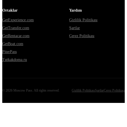
Ortaklar
Yardım
GetExperience.com
Gizlilik Politikası
GetTransfer.com
Şartlar
GetRentacar.com
Çerez Politikası
GetBoat.com
PiterPass
Tutkakdoma.ru
©
2026
Moscow Pass
. All rights reserved.
Gizlilik Politikası
Şartlar
Çerez Politikası