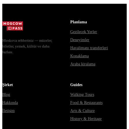
Москвы через
расходятся в
Владими...
днях, чем
Мавзолей от...
Planlama
Gezilecek Yerler
Deneyimler
Moskova rehberiniz — müzeler,
biletler, yemek, kültür ve daha
Havalimanı transferleri
fazlası.
Konaklama
Araba kiralama
Şirket
Guides
Blog
Walking Tours
Hakkında
Food & Restaurants
İletişim
Arts & Culture
History & Heritage