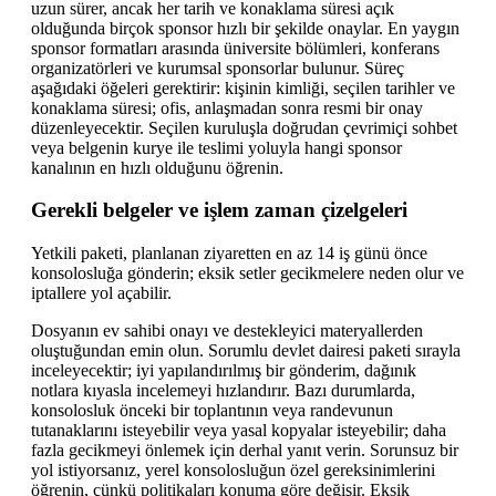
uzun sürer, ancak her tarih ve konaklama süresi açık
olduğunda birçok sponsor hızlı bir şekilde onaylar. En yaygın
sponsor formatları arasında üniversite bölümleri, konferans
organizatörleri ve kurumsal sponsorlar bulunur. Süreç
aşağıdaki öğeleri gerektirir: kişinin kimliği, seçilen tarihler ve
konaklama süresi; ofis, anlaşmadan sonra resmi bir onay
düzenleyecektir. Seçilen kuruluşla doğrudan çevrimiçi sohbet
veya belgenin kurye ile teslimi yoluyla hangi sponsor
kanalının en hızlı olduğunu öğrenin.
Gerekli belgeler ve işlem zaman çizelgeleri
Yetkili paketi, planlanan ziyaretten en az 14 iş günü önce
konsolosluğa gönderin; eksik setler gecikmelere neden olur ve
iptallere yol açabilir.
Dosyanın ev sahibi onayı ve destekleyici materyallerden
oluştuğundan emin olun. Sorumlu devlet dairesi paketi sırayla
inceleyecektir; iyi yapılandırılmış bir gönderim, dağınık
notlara kıyasla incelemeyi hızlandırır. Bazı durumlarda,
konsolosluk önceki bir toplantının veya randevunun
tutanaklarını isteyebilir veya yasal kopyalar isteyebilir; daha
fazla gecikmeyi önlemek için derhal yanıt verin. Sorunsuz bir
yol istiyorsanız, yerel konsolosluğun özel gereksinimlerini
öğrenin, çünkü politikaları konuma göre değişir. Eksik