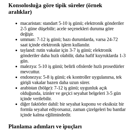
Konsolosluğa göre tipik süreler (örnek
aralıklar)
macaristan: standart 5-10 iş günü; elektronik gönderiler
2-5 güne düşebilir; acele seçenekleri duruma göre
değişir.
umman: 7-12 iş günü; bazı durumlarda, varsa 24-72
saat içinde elektronik işlem kullanılır.
tayland: rutin vakalar için 3-7 iş günü; elektronik
gönderiler daha hızlı olabilir, daha hafif kuyruklarda 1-3
gün.
malezya: 5-10 iş günü; belirli ofislerde hızlı prosedürler
mevcuttur.
endonezya: 5-8 iş günü; ek kontroller uygulanırsa, tek
girişli vakalar bazen daha uzun sürer.
arabistan (bölge): 7-12 iş günü; uygunluk açık
olduğunda, izinler ve geçici seyahat belgeleri 3-5 gün
içinde verilebilir.
diğer faktörler dahil: bir seyahat kuponu ve eksiksiz bir
formla seyahat ediyorsanız, zaman çizelgeleri bu bantlar
içinde kalma eğilimindedir.
Planlama adımları ve ipuçları