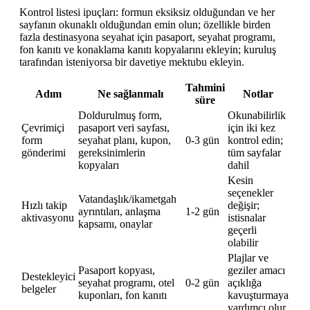
Kontrol listesi ipuçları: formun eksiksiz olduğundan ve her
sayfanın okunaklı olduğundan emin olun; özellikle birden
fazla destinasyona seyahat için pasaport, seyahat programı,
fon kanıtı ve konaklama kanıtı kopyalarını ekleyin; kuruluş
tarafından isteniyorsa bir davetiye mektubu ekleyin.
Tahmini
Adım
Ne sağlanmalı
Notlar
süre
Doldurulmuş form,
Okunabilirlik
Çevrimiçi
pasaport veri sayfası,
için iki kez
form
seyahat planı, kupon,
0-3 gün
kontrol edin;
gönderimi
gereksinimlerin
tüm sayfalar
kopyaları
dahil
Kesin
seçenekler
Vatandaşlık/ikametgah
Hızlı takip
değişir;
ayrıntıları, anlaşma
1-2 gün
aktivasyonu
istisnalar
kapsamı, onaylar
geçerli
olabilir
Plajlar ve
Pasaport kopyası,
geziler amacı
Destekleyici
seyahat programı, otel
0-2 gün
açıklığa
belgeler
kuponları, fon kanıtı
kavuşturmaya
yardımcı olur