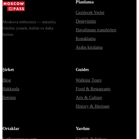
Planlama
Gezilecek Yerler
Deneyimler
Moskova rehberiniz — müzeler,
biletler, yemek, kültür ve daha
Havalimanı transferleri
fazlası.
Konaklama
Araba kiralama
Şirket
Guides
Blog
Walking Tours
Hakkında
Food & Restaurants
İletişim
Arts & Culture
History & Heritage
Ortaklar
Yardım