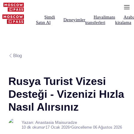
Şimdi
Havalimanı
Arab
Deneyimler
Satın Al
transferleri
kiralama
Blog
Rusya Turist Vizesi
Desteği - Vizenizi Hızla
Nasıl Alırsınız
Yazan: Anastasia Maisuradze
•
•
10 dk okuma
17 Ocak 2026
Güncelleme 06 Ağustos 2026