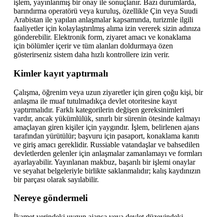
işlem, yayınlanmış bir onay ile sonuçlanır. Bazı durumlarda,
barındırma operatörü veya kuruluş, özellikle Çin veya Suudi
Arabistan ile yapılan anlaşmalar kapsamında, turizmle ilgili
faaliyetler için kolaylaştırılmış alıma izin vererek sizin adınıza
gönderebilir. Elektronik form, ziyaret amacı ve konaklama
için bölümler içerir ve tüm alanları doldurmaya özen
gösterirseniz sistem daha hızlı kontrollere izin verir.
Kimler kayıt yaptırmalı
Çalışma, öğrenim veya uzun ziyaretler için giren çoğu kişi, bir
anlaşma ile muaf tutulmadıkça devlet otoritesine kayıt
yaptırmalıdır. Farklı kategorilerin değişen gereksinimleri
vardır, ancak yükümlülük, sınırlı bir sürenin ötesinde kalmayı
amaçlayan giren kişiler için yaygındır. İşlem, belirlenen ajans
tarafından yürütülür; başvuru için pasaport, konaklama kanıtı
ve giriş amacı gereklidir. Russiable vatandaşlar ve bahsedilen
devletlerden gelenler için anlaşmalar zamanlamayı ve formları
ayarlayabilir. Yayınlanan makbuz, başarılı bir işlemi onaylar
ve seyahat belgeleriyle birlikte saklanmalıdır; kalış kaydınızın
bir parçası olarak sayılabilir.
Nereye göndermeli
İkamet yerindeki uygun ajansa veya devlet düzeyindeki