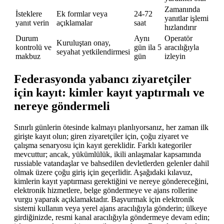
Zamanında
İsteklere
Ek formlar veya
24-72
yanıtlar işlemi
yanıt verin
açıklamalar
saat
hızlandırır
Durum
Aynı
Operatör
Kuruluştan onay,
kontrolü ve
gün ila 5
aracılığıyla
seyahat yetkilendirmesi
makbuz
gün
izleyin
Federasyonda yabancı ziyaretçiler
için kayıt: kimler kayıt yaptırmalı ve
nereye göndermeli
Sınırlı günlerin ötesinde kalmayı planlıyorsanız, her zaman ilk
girişte kayıt olun; giren ziyaretçiler için, çoğu ziyaret ve
çalışma senaryosu için kayıt gereklidir. Farklı kategoriler
mevcuttur; ancak, yükümlülük, ikili anlaşmalar kapsamında
russiable vatandaşlar ve bahsedilen devletlerden gelenler dahil
olmak üzere çoğu giriş için geçerlidir. Aşağıdaki kılavuz,
kimlerin kayıt yaptırması gerektiğini ve nereye göndereceğini,
elektronik hizmetlere, belge göndermeye ve ajans rollerine
vurgu yaparak açıklamaktadır. Başvurmak için elektronik
sistemi kullanın veya yerel ajans aracılığıyla gönderin; ülkeye
girdiğinizde, resmi kanal aracılığıyla göndermeye devam edin;