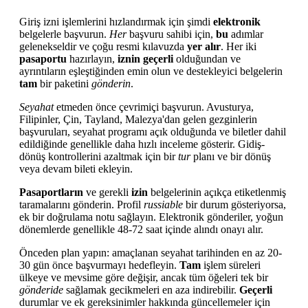
Giriş izni işlemlerini hızlandırmak için şimdi
elektronik
belgelerle başvurun.
Her
başvuru sahibi için,
bu
adımlar
gelenekseldir ve çoğu resmi kılavuzda
yer alır
. Her iki
pasaportu
hazırlayın,
iznin
geçerli
olduğundan ve
ayrıntıların eşleştiğinden emin olun ve destekleyici belgelerin
tam
bir paketini
gönderin
.
Seyahat
etmeden önce çevrimiçi başvurun. Avusturya,
Filipinler, Çin, Tayland, Malezya'dan gelen gezginlerin
başvuruları, seyahat programı açık olduğunda ve biletler dahil
edildiğinde genellikle daha hızlı inceleme gösterir. Gidiş-
dönüş kontrollerini azaltmak için bir
tur
planı ve bir dönüş
veya devam bileti ekleyin.
Pasaportların
ve gerekli
izin
belgelerinin açıkça etiketlenmiş
taramalarını gönderin. Profil
russiable
bir durum gösteriyorsa,
ek bir doğrulama notu sağlayın. Elektronik gönderiler, yoğun
dönemlerde genellikle 48-72 saat içinde alındı ​​onayı alır.
Önceden plan yapın: amaçlanan seyahat tarihinden en az 20-
30 gün önce başvurmayı hedefleyin.
Tam
işlem süreleri
ülkeye ve mevsime göre değişir, ancak tüm öğeleri tek bir
gönderide
sağlamak gecikmeleri en aza indirebilir.
Geçerli
durumlar ve ek gereksinimler hakkında güncellemeler için