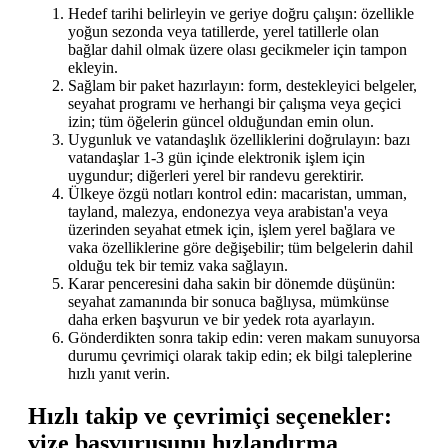
Hedef tarihi belirleyin ve geriye doğru çalışın: özellikle
yoğun sezonda veya tatillerde, yerel tatillerle olan
bağlar dahil olmak üzere olası gecikmeler için tampon
ekleyin.
Sağlam bir paket hazırlayın: form, destekleyici belgeler,
seyahat programı ve herhangi bir çalışma veya geçici
izin; tüm öğelerin güncel olduğundan emin olun.
Uygunluk ve vatandaşlık özelliklerini doğrulayın: bazı
vatandaşlar 1-3 gün içinde elektronik işlem için
uygundur; diğerleri yerel bir randevu gerektirir.
Ülkeye özgü notları kontrol edin: macaristan, umman,
tayland, malezya, endonezya veya arabistan'a veya
üzerinden seyahat etmek için, işlem yerel bağlara ve
vaka özelliklerine göre değişebilir; tüm belgelerin dahil
olduğu tek bir temiz vaka sağlayın.
Karar penceresini daha sakin bir dönemde düşünün:
seyahat zamanında bir sonuca bağlıysa, mümkünse
daha erken başvurun ve bir yedek rota ayarlayın.
Gönderdikten sonra takip edin: veren makam sunuyorsa
durumu çevrimiçi olarak takip edin; ek bilgi taleplerine
hızlı yanıt verin.
Hızlı takip ve çevrimiçi seçenekler:
vize başvurusunu hızlandırma