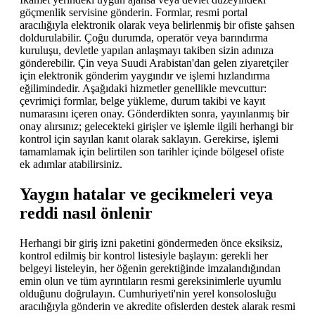
göçmenlik servisine gönderin. Formlar, resmi portal
aracılığıyla elektronik olarak veya belirlenmiş bir ofiste şahsen
doldurulabilir. Çoğu durumda, operatör veya barındırma
kuruluşu, devletle yapılan anlaşmayı takiben sizin adınıza
gönderebilir. Çin veya Suudi Arabistan'dan gelen ziyaretçiler
için elektronik gönderim yaygındır ve işlemi hızlandırma
eğilimindedir. Aşağıdaki hizmetler genellikle mevcuttur:
çevrimiçi formlar, belge yükleme, durum takibi ve kayıt
numarasını içeren onay. Gönderdikten sonra, yayınlanmış bir
onay alırsınız; gelecekteki girişler ve işlemle ilgili herhangi bir
kontrol için sayılan kanıt olarak saklayın. Gerekirse, işlemi
tamamlamak için belirtilen son tarihler içinde bölgesel ofiste
ek adımlar atabilirsiniz.
Yaygın hatalar ve gecikmeleri veya
reddi nasıl önlenir
Herhangi bir giriş izni paketini göndermeden önce eksiksiz,
kontrol edilmiş bir kontrol listesiyle başlayın: gerekli her
belgeyi listeleyin, her öğenin gerektiğinde imzalandığından
emin olun ve tüm ayrıntıların resmi gereksinimlerle uyumlu
olduğunu doğrulayın. Cumhuriyeti'nin yerel konsolosluğu
aracılığıyla gönderin ve akredite ofislerden destek alarak resmi