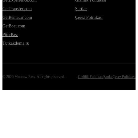
GetExperience.com
Gizlilik Politikası
GetTransfer.com
Şartlar
GetRentacar.com
Çerez Politikası
GetBoat.com
PiterPass
Tutkakdoma.ru
©
2026
Moscow Pass
. All rights reserved.
Gizlilik Politikası
Şartlar
Çerez Politikası