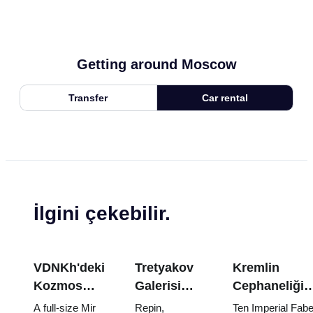
Getting around Moscow
Transfer
Car rental
İlgini çekebilir.
VDNKh'deki
Tretyakov
Kremlin
Kozmos
Galerisi
Cephaneliği
Pavyonu:
Başyapıtları:
Hazineleri:
A full-size Mir
Repin,
Ten Imperial Fab