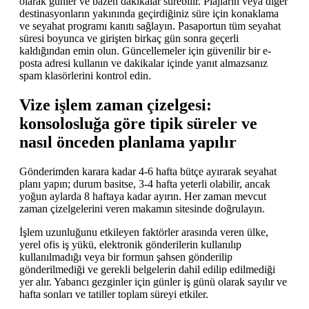
olarak günler ve bazen dakikalar sürebilir. Plajların veya diğer
destinasyonların yakınında geçirdiğiniz süre için konaklama
ve seyahat programı kanıtı sağlayın. Pasaportun tüm seyahat
süresi boyunca ve girişten birkaç gün sonra geçerli
kaldığından emin olun. Güncellemeler için güvenilir bir e-
posta adresi kullanın ve dakikalar içinde yanıt almazsanız
spam klasörlerini kontrol edin.
Vize işlem zaman çizelgesi:
konsolosluğa göre tipik süreler ve
nasıl önceden planlama yapılır
Gönderimden karara kadar 4-6 hafta bütçe ayırarak seyahat
planı yapın; durum basitse, 3-4 hafta yeterli olabilir, ancak
yoğun aylarda 8 haftaya kadar ayırın. Her zaman mevcut
zaman çizelgelerini veren makamın sitesinde doğrulayın.
İşlem uzunluğunu etkileyen faktörler arasında veren ülke,
yerel ofis iş yükü, elektronik gönderilerin kullanılıp
kullanılmadığı veya bir formun şahsen gönderilip
gönderilmediği ve gerekli belgelerin dahil edilip edilmediği
yer alır. Yabancı gezginler için günler iş günü olarak sayılır ve
hafta sonları ve tatiller toplam süreyi etkiler.