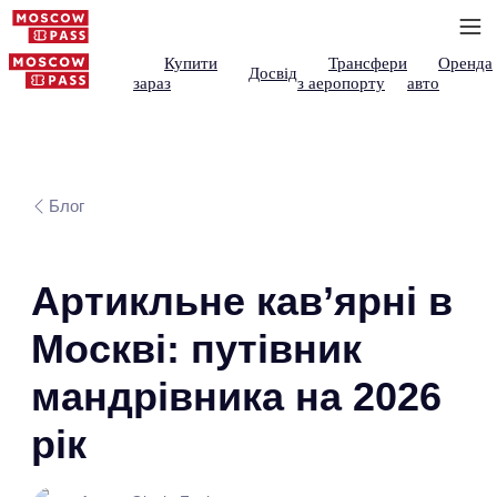
Купити
Трансфери
Оренда
Досвід
зараз
з аеропорту
авто
Блог
Артикльне кав’ярні в
Москві: путівник
мандрівника на 2026
рік