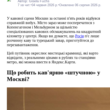
Автор: Gisela Fuchs
•
•
7 хв чит.
04 червня 2026 р.
Оновлено 06 серпня 2026 р.
У кавової сцени Москви за останні п'ять років відбувся
справжній вибух. Місто зараз може посперечатися з
Копенгагеном і Мельбурном за щільністю
спеціалізованих кавових обсмажувалень на квадратний
кілометр у центрі. Якщо ви думаєте, що
Росія
п'є лише
розчинну каву та турецький завар, приготуйтеся до
перезавантаження.
Цей путівник окреслює мистецькі крамниці, які варто
відвідати, з реальними цінами в рублях та станціями
метро, які можна ввести в Яндекс.Карти.
Що робить кав'ярню «штучною» у
Москві?