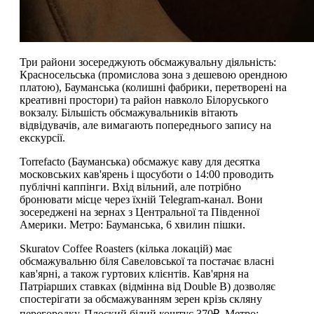
Три райони зосереджують обсмажувальну діяльність:
Красносельська (промислова зона з дешевою орендною
платою), Бауманська (колишні фабрики, перетворені на
креативні простори) та район навколо Білоруського
вокзалу. Більшість обсмажувальників вітають
відвідувачів, але вимагають попереднього запису на
екскурсії.
Torrefacto (Бауманська) обсмажує каву для десятка
московських кав'ярень і щосуботи о 14:00 проводить
публічні каппінги. Вхід вільний, але потрібно
бронювати місце через їхній Telegram-канал. Вони
зосереджені на зернах з Центральної та Південної
Америки. Метро: Бауманська, 6 хвилин пішки.
Skuratov Coffee Roasters (кілька локацій) має
обсмажувальню біля Савеловської та постачає власні
кав'ярні, а також гуртових клієнтів. Кав'ярня на
Патріарших ставках (відмінна від Double B) дозволяє
спостерігати за обсмажуванням зерен крізь скляну
перегородку. Плоский білий коштує 370₽. Метро: