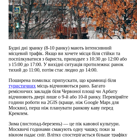
Будні дні зранку (8-10 ранку) мають інтенсивний
місцевий трафік. Якщо ви хочете місця біля стійки та
поспілкуватися з бариста, приходьте з 10:30 до 12:00 або
з 15:00 до 17:00. У вихідні ситуація протилежна: ранок
тихий до 11:00, потім стає людно до 14:00.
Поширена помилка: припускати, що крамниці біля
туристичних
місць відчиняються рано. Багато
ремісничих закладів біля Червоної площі чи Арбату
відчиняють двері лише о 9-й або 10-й ранку. Перевіряйте
години роботи на 2GIS (краще, ніж Google Maps для
Москви), перш ніж планувати ранкову каву перед
Кремлем.
Зима (листопад-березень) — це пік кавової культури.
Москвичі годинами смакують одну чашку, поки за
вікном падає сніг. Влітку спостерігається більше трафіку