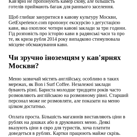
Кав'ярні не пропонують камер схову, але більшість
готелів приймають багаж для раннього заселення.
Щоб глибше зануритися в кавову культуру Москви,
GetExperience.com пропонує екскурсію з дегустацією
кави, яка охоплює чотири кавові заклади за три години.
Гід розповість про історію кави в радянські часи та про
те, як криза рубля 2014 року випадково стимулювала
місцеве обсмажування кави.
Чи зручно іноземцям у кав'ярнях
Москви?
Меню зазвичай містять англійську, особливо в таких
мережах, як Bon і Surf Coffee. Незалежні заклади
бувають різні. Бариста молодше тридцяти років часто
розмовляють англійською на розмовному рівні. Старший
персонал може не розмовляти, але показати на меню
цілком достатньо.
Оплата проста. Більшість магазинів виставляють ціни в
рублях на дошках або в друкованих меню. Деякі
вказують ціни в євро для туристів, хоча платити
доведеться в рублях. Картки працюють майже скрізь.