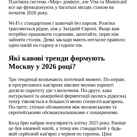
Платіжна система «Мир» домінує, але Visa та Mastercard
все ще функціонують у багатьох місцях станом на
початок 2026 року.
Wi-Fi є стандартним і зазвичай без пароля. Розетки
трапляються рідше, ніж у Західній Європі. Якщо вам
потрібно працювати годинами, запитайте, перш ніж
зайняти столик. Деякі заклади мають негласне правило:
один напій на годину в години пік.
Які кавові тренди формують
Москву у 2026 році?
Три тенденції визначають поточний момент. По-перше,
в прогресивних кав'ярнях вівсяне молоко нарешті
досягло паритету цін з молочним. По-друге, кава
натуральної та анаеробної ферментації (колись рідкісна)
тепер з'являється в більшості меню спешелті-кав'ярень.
По-третє, спільні обсмаження між московськими та
європейськими обсмажувальниками є поширеними.
Колд брю набрав популярність влітку 2025 року. Раніше
це був нішевий напій, а тепер він стандартний у будь-
якій серйозній кав'ярні з червня по серпень. Ціна