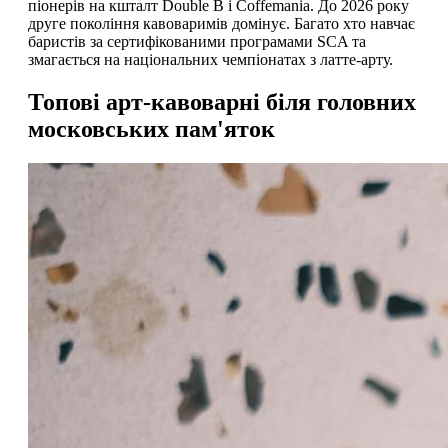
піонерів на кшталт Double B і Coffemania. До 2026 року
друге покоління кавоваримів домінує. Багато хто навчає
баристів за сертифікованими програмами SCA та
змагається на національних чемпіонатах з латте-арту.
Топові арт-кавоварні біля головних
московських пам'яток