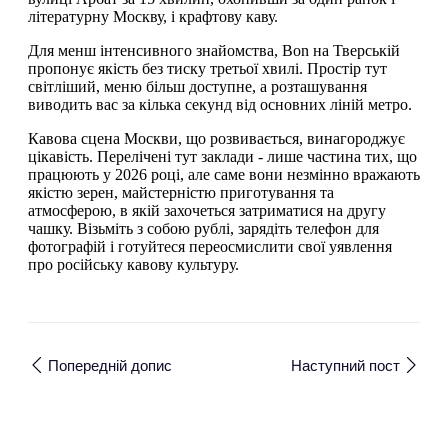
літературну Москву, і крафтову каву.
Для менш інтенсивного знайомства, Bon на Тверській
пропонує якість без тиску третьої хвилі. Простір тут
світліший, меню більш доступне, а розташування
виводить вас за кілька секунд від основних ліній метро.
Кавова сцена Москви, що розвивається, винагороджує
цікавість. Перелічені тут заклади - лише частина тих, що
працюють у 2026 році, але саме вони незмінно вражають
якістю зерен, майстерністю приготування та
атмосферою, в якій захочеться затриматися на другу
чашку. Візьміть з собою рублі, зарядіть телефон для
фотографій і готуйтеся переосмислити свої уявлення
про російську кавову культуру.
Попередній допис
Наступний пост