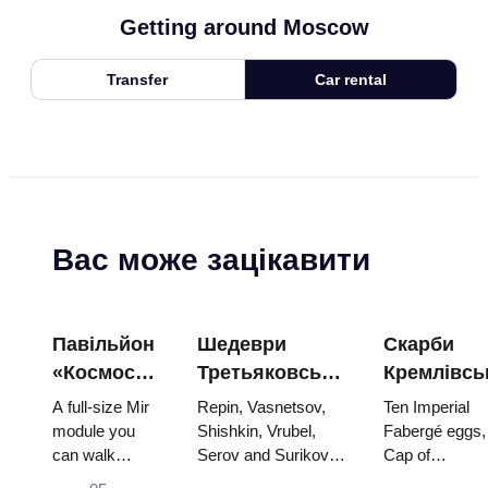
Getting around Moscow
Transfer
Car rental
Вас може зацікавити
Павільйон
Шедеври
Скарби
«Космос»
Третьяковської
Кремлівсь
на ВДНГ:
галереї:
зброї: яйц
A full-size Mir
Repin, Vasnetsov,
Ten Imperial
всередині
картини,
Фаберже,
module you
Shishkin, Vrubel,
Fabergé eggs,
can walk
Serov and Surikov
Cap of
найбільшої
заради яких
трони та
through, the
— the works that
Monomakh, th
космічної
варто
коронацій