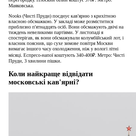
Маяковська.
Nooks (Чисті Пруди) поєднує кав'ярню з крихітною
власною обсмажкою. У закладі може розміститися
приблизно п'ятнадцять осіб. Вони обсмажують двічі на
тиждень невеликими партіями. У листопаді я
спостерігав, як вони обсмажували колумбійський лот, і
власник пояснив, що сухе зимове повітря Москви
вимагає іншого часу охолодження, ніж у вологі літні
місяці. Еспресо-напої коштують 340-400₽. Метро: Чисті
Пруди, 3 хвилини пішки.
Коли найкраще відвідати
московські кав'ярні?