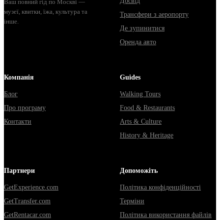
Досвід
Ваш повний гід по Москві —
музеї, квитки, їжа, культура та
Трансфери з аеропорту
інше.
Де зупинитися
Оренда авто
Компанія
Guides
Блог
Walking Tours
Про програму
Food & Restaurants
Контакти
Arts & Culture
History & Heritage
Партнери
Допоможіть
GetExperience.com
Політика конфіденційності
GetTransfer.com
Терміни
GetRentacar.com
Політика використання файлів