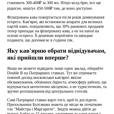
становить 300-400₽ за 300 мл. Нітро колд брю, все ще
рідкісне, коштує 450-500₽ там, де воно доступне.
Фільтрована кава повертається після років домінування
еспресо. Кав'ярні, які встановили апарати для великих
партій кави, повідомляють, що 30% ранкових продажів
тепер припадає на фільтровану каву, а не на напої на
основі еспресо. Її дешевше виробляти та швидше
подавати, що допомагає в години пік.
Яку кав'ярню обрати відвідувачам,
які прийшли вперше?
Якщо ви можете відвідати лише один заклад, обирайте
Double B на Патріарших ставках. Тут ви отримаєте
повний досвід московської кав'ярні: якісне
обсмажування, обізнаних бариста, атмосферу району, що
відчувається автентично місцевою, а не туристичною, та
зручне розташування від центральних готелів.
Самі Патріарші ставки варті того, щоб їх дослідити.
Прихильники Булгакова знають це місце як початкове
тло "Майстра і Маргарити". Звідти можна дійти до
вулиці Арбат за 15 хвилин, охопивши за один ранок і