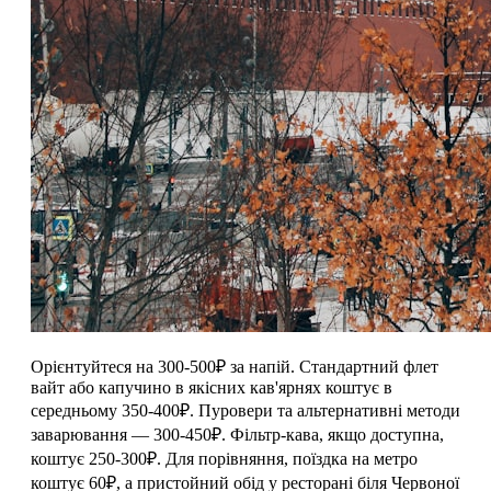
Орієнтуйтеся на 300-500₽ за напій. Стандартний флет
вайт або капучино в якісних кав'ярнях коштує в
середньому 350-400₽. Пуровери та альтернативні методи
заварювання — 300-450₽. Фільтр-кава, якщо доступна,
коштує 250-300₽. Для порівняння, поїздка на метро
коштує 60₽, а пристойний обід у ресторані біля Червоної