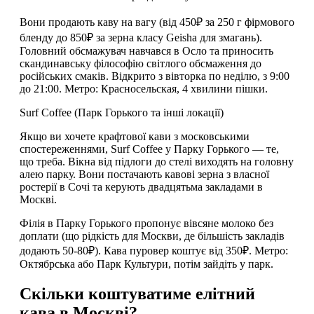
Вони продають каву на вагу (від 450₽ за 250 г фірмового
бленду до 850₽ за зерна класу Geisha для змагань).
Головний обсмажувач навчався в Осло та приносить
скандинавську філософію світлого обсмаження до
російських смаків. Відкрито з вівторка по неділю, з 9:00
до 21:00. Метро: Красносельская, 4 хвилини пішки.
Surf Coffee (Парк Горького та інші локації)
Якщо ви хочете крафтової кави з московськими
спостереженнями, Surf Coffee у Парку Горького — те,
що треба. Вікна від підлоги до стелі виходять на головну
алею парку. Вони постачають кавові зерна з власної
ростерії в Сочі та керують двадцятьма закладами в
Москві.
Філія в Парку Горького пропонує вівсяне молоко без
доплати (що рідкість для Москви, де більшість закладів
додають 50-80₽). Кава пуровер коштує від 350₽. Метро:
Октябрська або Парк Культури, потім зайдіть у парк.
Скільки коштуватиме елітний
кава в Москві?