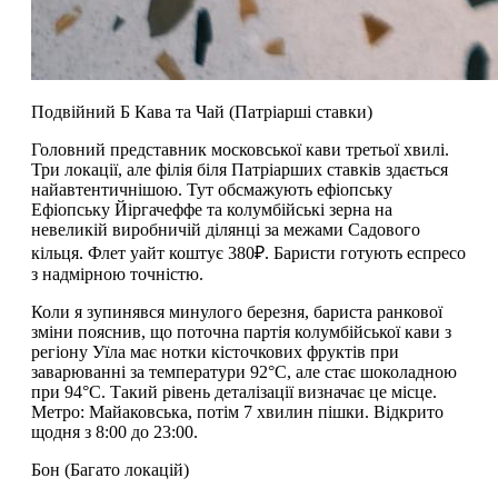
Подвійний Б Кава та Чай (Патріарші ставки)
Головний представник московської кави третьої хвилі.
Три локації, але філія біля Патріарших ставків здається
найавтентичнішою. Тут обсмажують ефіопську
Ефіопську Йіргачеффе та колумбійські зерна на
невеликій виробничій ділянці за межами Садового
кільця. Флет уайт коштує 380₽. Баристи готують еспресо
з надмірною точністю.
Коли я зупинявся минулого березня, бариста ранкової
зміни пояснив, що поточна партія колумбійської кави з
регіону Уїла має нотки кісточкових фруктів при
заварюванні за температури 92°C, але стає шоколадною
при 94°C. Такий рівень деталізації визначає це місце.
Метро: Майаковська, потім 7 хвилин пішки. Відкрито
щодня з 8:00 до 23:00.
Бон (Багато локацій)