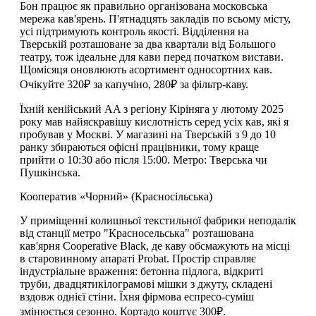
Бон працює як правильно організована московська
мережа кав'ярень. П'ятнадцять закладів по всьому місту,
усі підтримують контроль якості. Відділення на
Тверській розташоване за два квартали від Большого
театру, тож ідеальне для кави перед початком вистави.
Щомісяця оновлюють асортимент односортних кав.
Очікуйте 320₽ за капучіно, 280₽ за фільтр-каву.
Їхній кенійський AA з регіону Кіріняга у лютому 2025
року мав найяскравішу кислотність серед усіх кав, які я
пробував у Москві. У магазині на Тверській з 9 до 10
ранку збираються офісні працівники, тому краще
прийти о 10:30 або після 15:00. Метро: Тверська чи
Пушкінська.
Кооператив «Чорний» (Красносільська)
У приміщенні колишньої текстильної фабрики неподалік
від станції метро "Красносельська" розташована
кав'ярня Cooperative Black, де каву обсмажують на місці
в старовинному апараті Probat. Простір справляє
індустріальне враження: бетонна підлога, відкриті
труби, двадцятикілограмові мішки з джуту, складені
вздовж однієї стіни. Їхня фірмова еспресо-суміш
змінюється сезонно. Кортадо коштує 300₽.