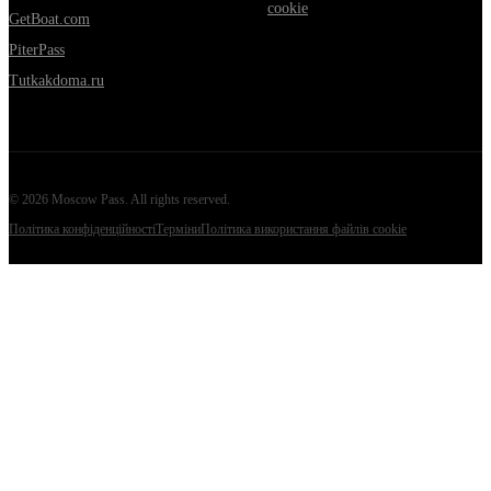
cookie
GetBoat.com
PiterPass
Tutkakdoma.ru
©
2026
Moscow Pass
. All rights reserved.
Політика конфіденційності
Терміни
Політика використання файлів cookie