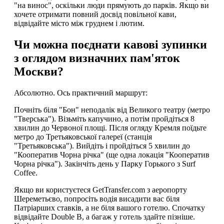
"на винос", оскільки люди прямують до парків. Якщо ви
хочете отримати повний досвід повільної кави,
відвідайте місто між груднем і лютим.
Чи можна поєднати кавові зупинки
з оглядом визначних пам'яток
Москви?
Абсолютно. Ось практичний маршрут:
Почніть біля "Бон" неподалік від Великого театру (метро
"Тверська"). Візьміть капучино, а потім пройдіться 8
хвилин до Червоної площі. Після огляду Кремля поїдьте
метро до Третьяковської галереї (станція
"Третьяковська"). Вийдіть і пройдіться 5 хвилин до
"Кооператив Чорна річка" (ще одна локація "Кооператив
Чорна річка"). Закінчіть день у Парку Горького з Surf
Coffee.
Якщо ви користуєтеся GetTransfer.com з аеропорту
Шереметьєво, попросіть водія висадити вас біля
Патріарших ставків, а не біля вашого готелю. Спочатку
відвідайте Double B, а багаж у готель здайте пізніше.