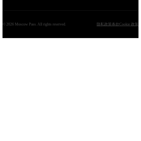
©
2026
Moscow Pass
. All rights reserved.
隐私政策
条款
Cookie 政策