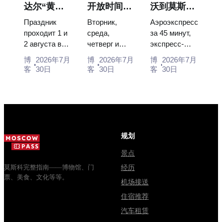
达尔“黄瓜
开放时间、
沃到莫斯科
120 pieces of
and why
Catherine...
节”：门
入场和与克
市中心：乘
flight...
booking the...
Праздник
Вторник,
Аэроэкспресс
票、日期及
里姆林宫的
坐空铁、公
проходит 1 и
среда,
за 45 минут,
2 августа в
четверг и
экспресс-
从莫斯科如
主要混淆
交车或电车
Музее
суббота с
автобус за
何前往
博
2026年7月
博
2026年7月
博
2026年7月
деревянного
10:00 до
450 рублей,
客
30日
客
30日
客
30日
зодчества.
13:00, вход
социальный
Сколько
бесплатный.
автобус и
стоят
Почему
обычная
билеты, как
источники
электричка.
доехать из
расходятся в
Все способы
Москвы
днях, чем
уехать из...
规划
через
Мавзолей
Владими...
от...
景点
莫斯科完整指南——博物馆、门
经历
票、美食、文化等等。
机场接送
住宿推荐
汽车租赁