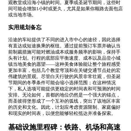
观教堂或沿海小镇的时间。夏季或圣诞节期间，这些时
间可能会增加1小时或更久，尤其是如果你顺路去面包店
或当地市场。
实用规划备忘
沿途的车站提供了不同的进入市中心的途径，因此选择
有直达或短途换乘的枢纽。通过提前预订车票并确认当
前制裁措施可能对燃油成本或服务频率的影响，保持手
头有计划。行程的底部应平衡速度、成本以及品尝小城
镇当地美食的愿望——这种美食体验能让整个旅程感受
更加丰富，包括几个教堂穹顶和在关键交通节点处的宏
伟建筑的景观。尽管白天行驶的风景非常壮观，但圣诞
节期间的冬季条件可能会缩小选择范围；在这种情况
下，私人选项可能提供更稳定的时间表和可预测的时间
安排。无论如何，首都的地位仍然是一个强大的锚点，
而圣彼得堡形成了一个互补的弧线，突出了该地区丰富
的历史和文化。因此，计划应考虑资源限制、家庭偏好
和现实的时间表，以便您能够轻松抵达并准备探索。
基础设施里程碑：铁路、机场和高速