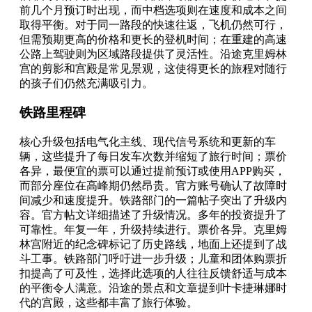
前几个月预订时出现，而中档选项则在速度和成本之间
取得平衡。对于同一路段的快速往返，飞机仍然可行，
但需预期更高的价格和更长的登机时间；在重建的高速
公路上驾驶则为区域路段提供了灵活性。沿途克里姆林
宫的剪影和宫殿是常见景观，这使得更长的旅程对随行
的孩子们仍然充满吸引力。
铁路里程碑
核心升级包括电气化主线、现代信号系统和更新的车
辆，这些提升了每日发车次数并缩短了旅行时间；票价
各异，最便宜的票可以通过提前预订或使用APP购买，
而部分座位在高峰期仍然昂贵。官方账号确认了故障时
间减少和速度提升。铁路部门的一篇帖子突出了升级内
容。官方帖文详细描述了升级情况。多年的投资提升了
可靠性。年复一年，升级持续进行。票价各异。克里姆
林宫附近的纪念碑标记了历史路线，地面上还提到了战
斗工事。铁路部门呼吁进一步升级；儿童和团体购票折
扣提高了可及性，选择此选项的人往往反馈舒适与成本
的平衡令人满意。沿途的景点和文章提到叶卡捷琳娜时
代的宫殿，这些都丰富了旅行体验。