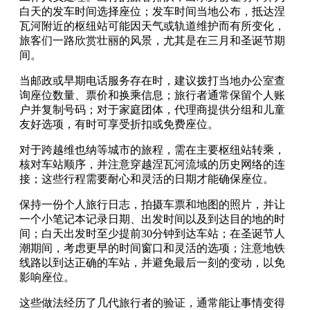
白天的发车时间选择座位；发车时间当地公布，抵达涅
瓦河附近的枢纽站可能因天气或轨道维护而有所变化，
旅客们一路欣赏壮丽的风景，尤其是在三月和圣诞节期
间。
当邮政或早期电话服务存在时，建议拨打当地办公室查
询座位数量、票价和换乘信息；旅行者通常保留个人账
户并复制号码；对于家庭团体，代理商提供分组和儿童
友好选项，有时可享受折扣或免费座位。
对于跨越维也纳等城市的旅程，需在主要枢纽站转乘，
核对车站顺序，并注意穿越涅瓦河流域的历史网络的连
接；这些行程需要耐心和灵活的日期才能确保座位。
保持一份个人旅行日志，拍摄车票和地图的照片，并让
一个小笔记本记录日期、出发时间以及到达目的地的时
间；白天出发时至少提前30分钟到达车站；在圣诞节人
潮期间，考虑更早的时间窗口和灵活的选项；注意地铁
线路以到达正确的车站，并避免最后一刻的变动，以免
影响座位。
这些做法经历了几代旅行者的验证，通常能让事情变得