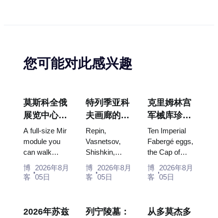
您可能对此感兴趣
莫斯科全俄
特列季亚科
克里姆林宫
展览中心
夫画廊的杰
军械库珍
“宇宙馆”：
作：值得为
宝：法贝热
A full-size Mir
Repin,
Ten Imperial
俄罗斯最大
此安排行程
彩蛋、宝座
module you
Vasnetsov,
Fabergé eggs,
can walk
Shishkin,
the Cap of
的太空展览
的画作
与加冕礼服
through, the
Vrubel, Serov
Monomakh,
馆内景
博
2026年8月
博
2026年8月
博
2026年8月
Energia–
and Surikov
the double
客
05日
客
05日
客
05日
Buran model,
— the works
throne of two
scorched
that stop
boy tsars and
descent
people, where
the coronation
2026年苏兹
列宁陵墓：
从多莫杰多
capsules and
they hang,
dress of