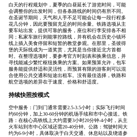
白天的行程规划中，夏季的白昼延长了游览时间，可能
会调整你的出发时间，但各条路线的时间仍有所不同。
在圣诞节期间，天气和人手不足可能会让每一段行程多
花几分钟，因此要预留充足的时间余量。铁路选项从主
要车站出发，提供可靠的服务，座位和行李安排各不相
同；私家车旅行则能掌控路线，并有机会在历史小镇环
线上插入美食停留和短暂的教堂参观。在那里，圣彼得
堡的天际线成为一道奖赏，尤其是当你接近北方首都
时。在整理选项时，要参考官方时刻表和换乘信息，并
寻找能减少繁忙枢纽换乘的方案。如果预算允许，包车
服务能提供舒适和灵活性，而预算有限的游客则可以混
合使用公共交通和短途出租车。没有最佳选择，铁路和
航空选项的差异在于速度、价格和舒适度。
持续快照按模式
空中服务：门到门通常需要2.5-3.5小时；实际飞行时间
约60分钟，加上30-60分钟的机场手续和市中心接送。铁
路：在核心高铁线上大约需要3小时20分钟-4小时，从主
火车站到市中心区域还需20-40分钟。公路：驾驶时间大
约为6-9小时，具体取决于白天交通、休息站以及绕道参