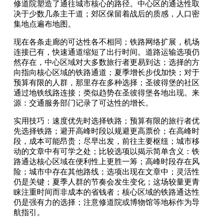
修道院塑造了通往城市核心的路径。中心区的通达性取
决于少数几条主干道；郊区保留着战后的质感，人口密
集地点遍布地图。
现在各条走廊的可达性各不相同；铁路网络扩展，机场
连接已有，快速通道缩短了出行时间。道路运输选项仍
然存在，中心区域对大多数旅行者更易到达；选择的方
向指向核心区域的铁路通道；夏季增长步伐加快；对于
预算有限的人群，那里存在多种选择；圣彼得堡的社区
通过地铁线路连接；类似趋势在圣彼得堡各地出现。来
源：交通服务部门记录了可达性的增长。
实用技巧：速度优先时选择铁路；预算有限的旅行者优
先选择铁路；避开高峰时段以规避更高票价；在高峰时
段，成本可能昂贵；尽早出发，前往主要枢纽；城市移
动的文章中有可学之处；比较选项以揭示简单含义：铁
路通达核心区域在便利性上更胜一筹；高峰时段存在风
险；城市中存在其他路线；选项出现在文章中；灵活性
仍是关键；夏季人群的节奏会发生变化；这场较量更青
睐注重时间而非成本的省钱者；核心区域的铁路通达性
仍是强有力的选择；注意修道院或博物馆等地标作为导
航指引。