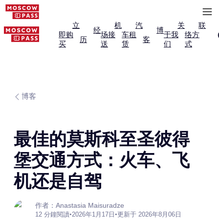
立
机
汽
关
联
经
博
即购
场接
车租
于我
络方
历
客
买
送
赁
们
式
博客
最佳的莫斯科至圣彼得
堡交通方式：火车、飞
机还是自驾
作者：Anastasia Maisuradze
12 分鐘閱讀
•
2026年1月17日
•
更新于 2026年8月06日