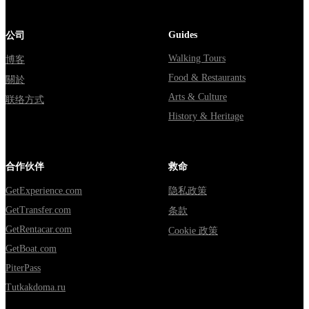
Guides
公司
Walking Tours
博客
Food & Restaurants
關於
Arts & Culture
联络方式
History & Heritage
合作伙伴
救命
GetExperience.com
隐私政策
GetTransfer.com
条款
GetRentacar.com
Cookie 政策
GetBoat.com
PiterPass
Tutkakdoma.ru