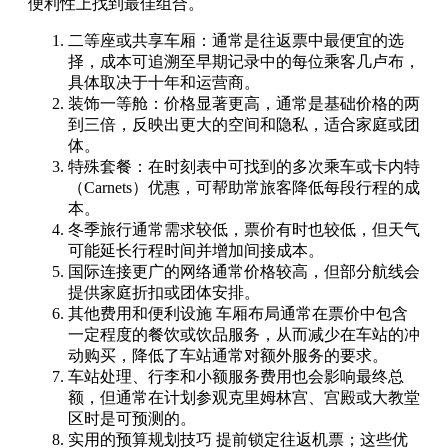
便利性上找到最佳组合。
二等座或共享车厢：通常是往返票中最便宜的选
择，成本可追溯至早期记录中的每位乘客几卢布，
具体取决于十年和运营商。
装饰一等舱：价格显著更高，通常是基础价格的两
到三倍，反映出更大的空间和隐私，适合家庭或团
体。
特殊套餐：在时刻表中可找到的多次乘车或卡内特
（Carnets）优惠，可帮助常旅客降低每段行程的成
本。
冬季旅行通常需求较低，票价有时也较低，但天气
可能延长行程时间并增加间接成本。
国际连接更广的网络通常价格较高，但部分航线会
提供家庭折扣或团体安排。
其他费用和便利设施 车厢布局通常在票价中包含
一定程度的餐饮或饮品服务，从而减少在车站的冲
动购买，降低了车站通常对额外服务的要求。
车站处理、行李和小额服务费用也会影响最终总
额，但通常在计划参观克里姆林宫、宫殿或大教堂
区时是可预测的。
实用的预算规划技巧 提前锁定往返机票；这些优