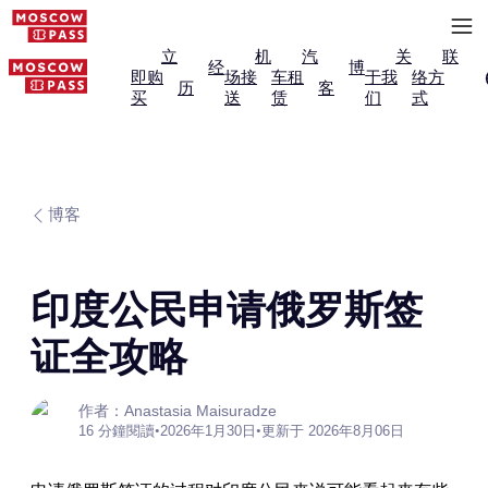
立
机
汽
关
联
经
博
即购
场接
车租
于我
络方
历
客
买
送
赁
们
式
博客
印度公民申请俄罗斯签
证全攻略
作者：Anastasia Maisuradze
16 分鐘閱讀
•
2026年1月30日
•
更新于 2026年8月06日