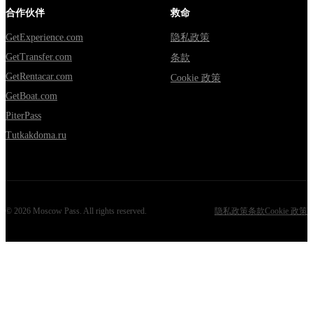
合作伙伴
救命
GetExperience.com
隐私政策
GetTransfer.com
条款
GetRentacar.com
Cookie 政策
GetBoat.com
PiterPass
Tutkakdoma.ru
©
2026
Moscow Pass
. All rights reserved.
隐私政策
条款
Cookie 政策