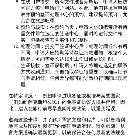
在线门户提交：所有文件准备完毕后，申请人应访
问官方签证申请门户网站。在此，他们将填写申请
表并预约签证处理中心的预约。建议提前预订，尤
其是在旅游旺季。
预约与核实：在预约当天，申请人必须携带所有所
需文件前往选定的签证中心。届时将进行文件核
实，包括检查其真实性和完整性。
处理时间：提交至签证中心后，处理时间通常有所
不同。申请人应预期等待签证批准通知，根据个人
情况，可能需要长达10个工作日或更长时间。
签证接收：签证获批后，申请人将通过选定的联系
方式收到通知。亲自领取签证很重要，以确认细节
与申请相符。任何差异都可能导致旅行期间出现问
题。
在特定情况下，例如申请过境签证或根据与某些国家
（例如哈萨克斯坦公民）的免签证协议入境并停留。因
此，建议在旅行前尽早查阅相关政策，以避免延误。
遵循这些步骤，并了解所需的文档和程序，可以更顺利
地完成从印度到俄罗斯的签证申请流程。请务必随时从
官方渠道确认最新更新，以确保符合任何最新的法规变