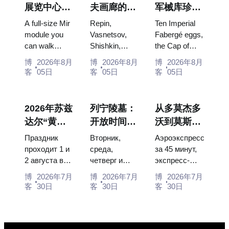
展览中心
夫画廊的杰
军械库珍
“宇宙馆”：
作：值得为
宝：法贝热
A full-size Mir
Repin,
Ten Imperial
俄罗斯最大
此安排行程
彩蛋、宝座
module you
Vasnetsov,
Fabergé eggs,
can walk
Shishkin,
the Cap of
的太空展览
的画作
与加冕礼服
through, the
Vrubel, Serov
Monomakh,
馆内景
博
2026年8月
博
2026年8月
博
2026年8月
Energia–
and Surikov
the double
客
05日
客
05日
客
05日
Buran model,
— the works
throne of two
scorched
that stop
boy tsars and
descent
people, where
the coronation
2026年苏兹
列宁陵墓：
从多莫杰多
capsules and
they hang,
dress of
达尔“黄瓜
开放时间、
沃到莫斯科
120 pieces of
and why
Catherine...
节”：门
入场和与克
市中心：乘
flight...
booking the...
Праздник
Вторник,
Аэроэкспресс
票、日期及
里姆林宫的
坐空铁、公
проходит 1 и
среда,
за 45 минут,
2 августа в
четверг и
экспресс-
从莫斯科如
主要混淆
交车或电车
Музее
суббота с
автобус за
何前往
博
2026年7月
博
2026年7月
博
2026年7月
деревянного
10:00 до
450 рублей,
客
30日
客
30日
客
30日
зодчества.
13:00, вход
социальный
Сколько
бесплатный.
автобус и
стоят
Почему
обычная
билеты, как
источники
электричка.