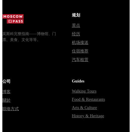
доехать из
расходятся в
Все способы
Москвы
днях, чем
уехать из...
规划
через
Мавзолей
Владими...
от...
景点
莫斯科完整指南——博物馆、门
经历
票、美食、文化等等。
机场接送
住宿推荐
汽车租赁
Guides
公司
Walking Tours
博客
Food & Restaurants
關於
Arts & Culture
联络方式
History & Heritage