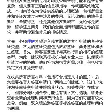
申请俄罗斯签证的过程对印度公民来说可能看起来有些
复杂，但只要有正确的信息和指导，你就能高效地完
成。本指南旨在为你提供准确的步骤概述，包括所需文
件和签证发放过程中涉及的费用。无论你的目的地是莫
斯科、圣彼得堡，还是其他俄罗斯城市，无论你是旅
游、留学还是商务，我们的全面指南都能满足你的需
求，并帮助你避免常见的拒签情况。
首先，必须
理解
希望进入俄罗斯的游客可申请的各种签
证类型。常见的签证类型包括旅游签证、商务签证和学
生签证。首先，游客需要选择与其出行目的相符的签证
类型。为此，建议联系授权机构或专业人士，以便获得
申请过程的协助。他们将为您指导所需步骤，包括收集
指定文件并提交申请。
在收集所有所需材料（包括符合指定尺寸的照片）后，
您需要在官方签证申请门户网站上创建账户。该门户允
许您提前提交申请并跟踪其状态。相关费用可在线支
付，但部分地区如金奈可能也有线下支付选项。请务必
查看最新的处理时间和费用信息，因为它们可能有较大
差异。例如，双入境旅游签证等标准签证的处理时间约
为两周。