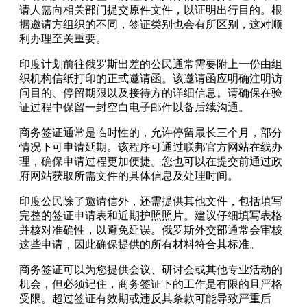
请人需向相关部门提交原件文件，以证明出行目的。根
据邀请方组织的不同，签证类别也会有所区别，这对顺
利办理至关重要。
印度计划前往俄罗斯出差的公民通常需要附上一份由组
织机构信纸打印的正式邀请函。该邀请函应明确注明访
问目的、停留期限以及接待方的详细信息。请确保在验
证过程中保留一封空白电子邮件以备后续沟通。
商务签证通常是临时性的，允许停留最长三个月，部分
情况下可申请延期。该程序可通过联邦官方网站在线办
理，确保申请过程更加便捷。您也可以在提交前通过政
府网站获取所需文件的具体信息及处理时间。
印度公民除了邀请信外，还需提供其他文件，包括填写
完整的签证申请表和近期护照照片。建议仔细填写表格
并核对准确性，以避免延误。俄罗斯外交部通常会审核
这些申请，因此确保提供的所有材料符合其标准。
商务签证可以为您提供会议、研讨会或其他专业活动的
机会，但必须记住，商务签证下的工作是有限的且严格
受限。超过签证有效期或违反其条款可能导致严重后