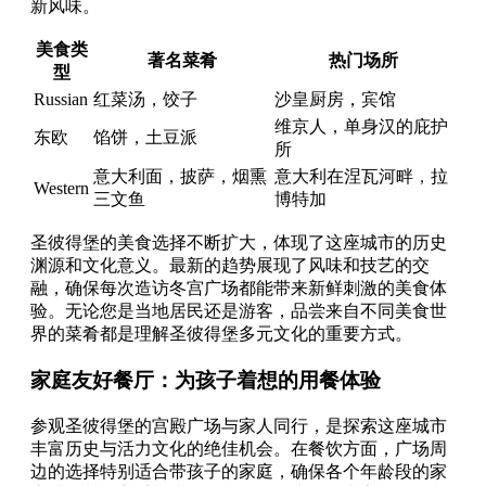
新风味。
美食类
著名菜肴
热门场所
型
Russian
红菜汤，饺子
沙皇厨房，宾馆
维京人，单身汉的庇护
东欧
馅饼，土豆派
所
意大利面，披萨，烟熏
意大利在涅瓦河畔，拉
Western
三文鱼
博特加
圣彼得堡的美食选择不断扩大，体现了这座城市的历史
渊源和文化意义。最新的趋势展现了风味和技艺的交
融，确保每次造访冬宫广场都能带来新鲜刺激的美食体
验。无论您是当地居民还是游客，品尝来自不同美食世
界的菜肴都是理解圣彼得堡多元文化的重要方式。
家庭友好餐厅：为孩子着想的用餐体验
参观圣彼得堡的宫殿广场与家人同行，是探索这座城市
丰富历史与活力文化的绝佳机会。在餐饮方面，广场周
边的选择特别适合带孩子的家庭，确保各个年龄段的家