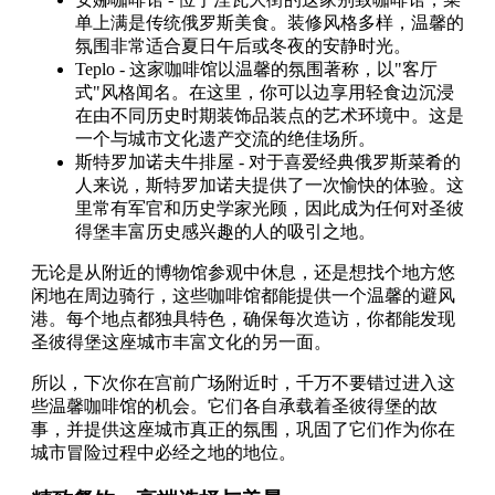
单上满是传统俄罗斯美食。装修风格多样，温馨的
氛围非常适合夏日午后或冬夜的安静时光。
Teplo - 这家咖啡馆以温馨的氛围著称，以"客厅
式"风格闻名。在这里，你可以边享用轻食边沉浸
在由不同历史时期装饰品装点的艺术环境中。这是
一个与城市文化遗产交流的绝佳场所。
斯特罗加诺夫牛排屋 - 对于喜爱经典俄罗斯菜肴的
人来说，斯特罗加诺夫提供了一次愉快的体验。这
里常有军官和历史学家光顾，因此成为任何对圣彼
得堡丰富历史感兴趣的人的吸引之地。
无论是从附近的博物馆参观中休息，还是想找个地方悠
闲地在周边骑行，这些咖啡馆都能提供一个温馨的避风
港。每个地点都独具特色，确保每次造访，你都能发现
圣彼得堡这座城市丰富文化的另一面。
所以，下次你在宫前广场附近时，千万不要错过进入这
些温馨咖啡馆的机会。它们各自承载着圣彼得堡的故
事，并提供这座城市真正的氛围，巩固了它们作为你在
城市冒险过程中必经之地的地位。