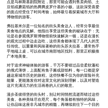
点是马林斯基剧院附近，那里可能会遇到售卖肉馅、土
豆馅或蘑菇馅的热腾腾皮罗什基的小贩。这款深受喜爱
的面点经受住了时间考验，始终吸引着探索城市大厅和
博物馆的游客。
弗拉基米尔是一位知名的街头美食达人，经常分享最佳
美食地点的见解。他指出享受这些美食的秘诀在于：无
论是在参观俄罗斯博物馆前快速解决一顿，还是在漫长
的观光过程中边走边吃，这些美食都体现了几代人的烹
饪传统。以重量和风味著称的街头苏夫拉基，通常热乎
乎地端上桌，可以在城市南部地区找到，那里正积极推
广本地美食。
对于追求神秘体验的游客，千万不要错过品尝柔软蓬松
的俄式薄饼，上面配有鱼子酱或甜馅料，每一口都是穿
越这座城市历史的旅程。这些快餐不仅为你的冒险补充
能量，更能激发你对这里文化的深刻理解，以及对塑造
这片充满活力的生活画卷的人们的敬意。
漫步圣彼得堡的街头时，别让时间悄然流逝而错过这些
美食。各种美味尽在咫尺，每个角落都有独特的风味，
让你品味这座非凡城市的精髓，再继续前往下一个目的