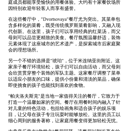
庭成员都能享受愉快的用餐体验。大约有十家餐饮场所
因特别欢迎年轻客人而享有盛誉。
在这些餐厅中，"Dvortsovaya"餐厅尤为突出。其菜单包
含多样化的菜肴，既受传统俄罗斯菜肴影响，又融入现
代创新。在这里，孩子们可以享用经典的红菜汤，而父
母则可以品尝更精致的美食。餐厅氛围温馨舒适，装饰
元素体现了这座城市的艺术遗产，是探索城市后家庭聚
会的理想场所。
另一个不错的选择是"琥珀"，位于米连纳亚街附近。这
家亲子餐厅环境轻松，孩子们可以自由活动，而父母则
会欣赏贯穿整个装饰的军队主题。这家餐厅调整了菜单
以适应小朋友的口味，提供小份量和清淡的菜品，确保
即使挑食的孩子也能找到喜欢的食物。
"帕夫洛夫斯克"是当地一家值得关注的餐厅，它致力于
打造一个温馨如家的空间。餐厅在用餐时间内融入了针
对儿童的特色活动，包括绘画角和适合孩子的娱乐项
目，让父母在孩子专注玩耍时能够放松。这里的员工以
细心周到的服务著称，让家庭用餐变得更加轻松无忧。