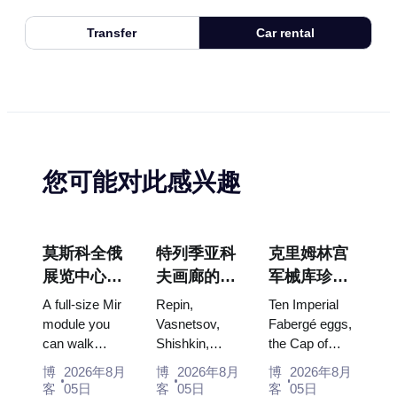
Transfer
Car rental
您可能对此感兴趣
莫斯科全俄
特列季亚科
克里姆林宫
展览中心
夫画廊的杰
军械库珍
“宇宙馆”：
作：值得为
宝：法贝热
A full-size Mir
Repin,
Ten Imperial
俄罗斯最大
此安排行程
彩蛋、宝座
module you
Vasnetsov,
Fabergé eggs,
can walk
Shishkin,
the Cap of
的太空展览
的画作
与加冕礼服
through, the
Vrubel, Serov
Monomakh,
馆内景
博
2026年8月
博
2026年8月
博
2026年8月
Energia–
and Surikov
the double
客
05日
客
05日
客
05日