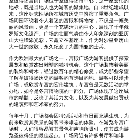
圣彼得堡宫前广场位于圣彼得堡市中心，是一座宏伟的
地标，既是当地人也为游客的聚集地。自18世纪建成以
来，这座标志性场所在城市历史中扮演了重要角色。广
场周围环绕着令人着迷的宫殿和博物馆，不仅是一幅美
丽的风景画，更是一个充满活力的中心，展现了千年俄
罗斯文化遗产。广场的壮丽气势由令人印象深刻的亚历
山大柱增添光彩，它矗立在基座上，作为对沙皇亚历山
大一世的致敬，永久纪念了为国捐躯的士兵。
作为欧洲最大的广场之一，宫殿广场为游客提供了探索
展览和欣赏杰出雕塑的独特机会。这个广场装饰着美丽
的装饰和树木，经过数百年的精心修复，成为那些希望
了解圣彼得堡历史的游客的首选目的地。游客可以漫步
广场，或欣赏冬宫的宏伟建筑，冬宫曾是无数活动的举
办地，如今是冬宫博物院的一部分。广场体现了这座城
市的精髓，反映了其活力文化，以及为其发展做出贡献
的建筑师和艺术家的努力。
每年十月，广场都会因特别活动和节日而充满生机，为
前来欣赏其美景的游客带来难忘的体验。在游览冬宫广
场时，人们很容易被其景色和声响所吸引，使其成为游
览圣彼得堡的最佳起点。广场附近有许多餐厅和咖啡