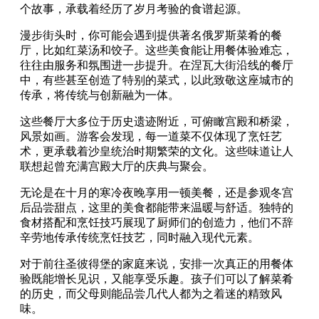
个故事，承载着经历了岁月考验的食谱起源。
漫步街头时，你可能会遇到提供著名俄罗斯菜肴的餐
厅，比如红菜汤和饺子。这些美食能让用餐体验难忘，
往往由服务和氛围进一步提升。在涅瓦大街沿线的餐厅
中，有些甚至创造了特别的菜式，以此致敬这座城市的
传承，将传统与创新融为一体。
这些餐厅大多位于历史遗迹附近，可俯瞰宫殿和桥梁，
风景如画。游客会发现，每一道菜不仅体现了烹饪艺
术，更承载着沙皇统治时期繁荣的文化。这些味道让人
联想起曾充满宫殿大厅的庆典与聚会。
无论是在十月的寒冷夜晚享用一顿美餐，还是参观冬宫
后品尝甜点，这里的美食都能带来温暖与舒适。独特的
食材搭配和烹饪技巧展现了厨师们的创造力，他们不辞
辛劳地传承传统烹饪技艺，同时融入现代元素。
对于前往圣彼得堡的家庭来说，安排一次真正的用餐体
验既能增长见识，又能享受乐趣。孩子们可以了解菜肴
的历史，而父母则能品尝几代人都为之着迷的精致风
味。