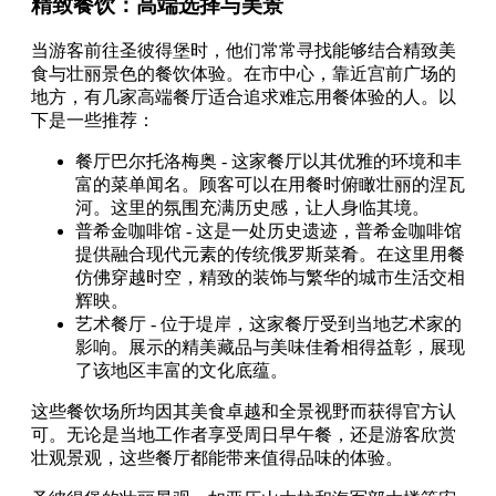
精致餐饮：高端选择与美景
当游客前往圣彼得堡时，他们常常寻找能够结合精致美
食与壮丽景色的餐饮体验。在市中心，靠近宫前广场的
地方，有几家高端餐厅适合追求难忘用餐体验的人。以
下是一些推荐：
餐厅巴尔托洛梅奥 - 这家餐厅以其优雅的环境和丰
富的菜单闻名。顾客可以在用餐时俯瞰壮丽的涅瓦
河。这里的氛围充满历史感，让人身临其境。
普希金咖啡馆 - 这是一处历史遗迹，普希金咖啡馆
提供融合现代元素的传统俄罗斯菜肴。在这里用餐
仿佛穿越时空，精致的装饰与繁华的城市生活交相
辉映。
艺术餐厅 - 位于堤岸，这家餐厅受到当地艺术家的
影响。展示的精美藏品与美味佳肴相得益彰，展现
了该地区丰富的文化底蕴。
这些餐饮场所均因其美食卓越和全景视野而获得官方认
可。无论是当地工作者享受周日早午餐，还是游客欣赏
壮观景观，这些餐厅都能带来值得品味的体验。