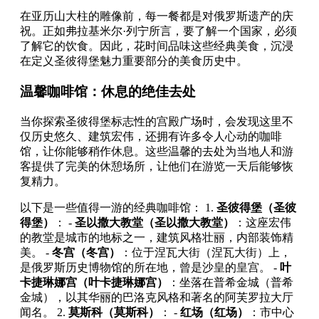
在亚历山大柱的雕像前，每一餐都是对俄罗斯遗产的庆
祝。正如弗拉基米尔·列宁所言，要了解一个国家，必须
了解它的饮食。因此，花时间品味这些经典美食，沉浸
在定义圣彼得堡魅力重要部分的美食历史中。
温馨咖啡馆：休息的绝佳去处
当你探索圣彼得堡标志性的宫殿广场时，会发现这里不
仅历史悠久、建筑宏伟，还拥有许多令人心动的咖啡
馆，让你能够稍作休息。这些温馨的去处为当地人和游
客提供了完美的休憩场所，让他们在游览一天后能够恢
复精力。
以下是一些值得一游的经典咖啡馆： 1.
圣彼得堡（圣彼
得堡）
： -
圣以撒大教堂（圣以撒大教堂）
：这座宏伟
的教堂是城市的地标之一，建筑风格壮丽，内部装饰精
美。 -
冬宫（冬宫）
：位于涅瓦大街（涅瓦大街）上，
是俄罗斯历史博物馆的所在地，曾是沙皇的皇宫。 -
叶
卡捷琳娜宫（叶卡捷琳娜宫）
：坐落在普希金城（普希
金城），以其华丽的巴洛克风格和著名的阿芙罗拉大厅
闻名。 2.
莫斯科（莫斯科）
： -
红场（红场）
：市中心