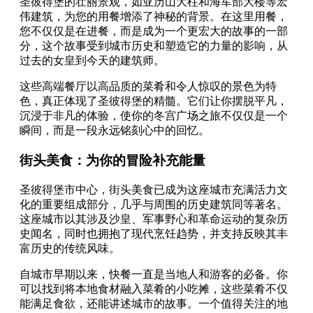
圣彼得堡的壮丽景观，如亚历山大柱和海军部大楼等宏
伟建筑，为您的用餐增添了神秘的背景。在这里用餐，
您不仅仅是在进餐，而是成为一个更宏大的故事的一部
分，这个故事受到城市历史和塑造它的力量的影响，从
过去的女皇到今天的建筑师。
这些高端餐厅以高品质的菜肴和令人惊叹的景色为特
色，真正体现了圣彼得堡的精髓。它们让你摆脱平凡，
沉浸于非凡的体验，使你的冬宫广场之旅不仅仅是一个
瞬间，而是一段永远铭刻心中的回忆。
街头美食：为你的冒险补充能量
圣彼得堡市中心，街头美食已成为这座城市充满活力文
化的重要组成部分，几乎与周围的历史建筑同等著名。
这座城市以其涉及沙皇、军事野心和革命运动的复杂历
史闻名，同时也拥抱了现代烹饪趋势，并支持反映其丰
富历史的传统风味。
自城市早期以来，快餐一直是当地人和游客的必备。你
可以找到将本地食材融入菜肴的小吃摊，这些菜肴不仅
能满足食欲，还能讲述城市的故事。一个值得关注的地