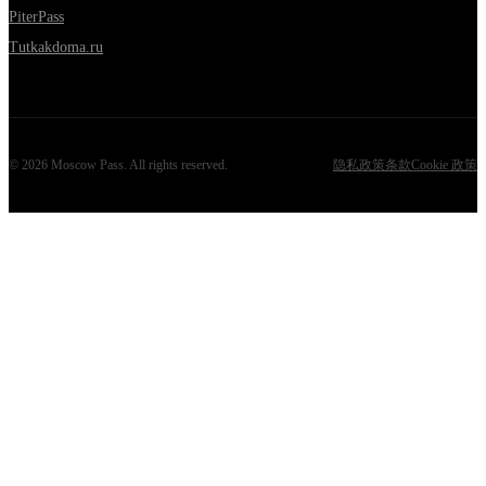
PiterPass
Tutkakdoma.ru
©
2026
Moscow Pass
. All rights reserved.
隐私政策
条款
Cookie 政策