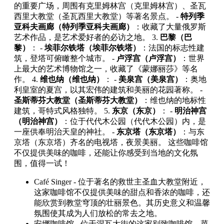
的重要广场，周围有克里姆林宫（克里姆林宫）、圣瓦
西里大教堂（圣瓦西里大教堂）等著名景点。 -
特列季
亚科夫画廊（特列季亚科夫画廊）
：收藏了大量俄罗斯
艺术作品，是艺术爱好者的必访之地。 3.
巴黎（巴
黎）
： -
埃菲尔铁塔（埃菲尔铁塔）
：法国的标志性建
筑，登塔可俯瞰整个城市。 -
卢浮宫（卢浮宫）
：世界
上最大的艺术博物馆之一，收藏了《蒙娜丽莎》等名
作。 4.
维也纳（维也纳）
： -
美泉宫（美泉宫）
：奥地
利皇室的夏宫，以其宏伟的建筑和美丽的花园著称。 -
圣斯蒂芬大教堂（圣斯蒂芬大教堂）
：维也纳的地标性
建筑，哥特式风格独特。 5.
东京（东京）
： -
明治神宫
（明治神宫）
：位于代代木公园（代代木公园）内，是
一座供奉明治天皇的神社。 -
东京塔（东京塔）
：与东
京塔（东京塔）齐名的电视塔，夜景美丽。 这些咖啡馆
不仅提供美味的咖啡，还能让你感受到当地的文化氛
围，值得一试！
Café Singer - 位于著名的救世主圣血大教堂附近，
这家咖啡馆不仅提供美味的甜点和香浓的咖啡，还
能欣赏到教堂穹顶的壮丽景色。其历史意义和温馨
氛围使其成为人们放松的常去之地。
安娜咖啡馆 - 位于涅瓦大街的这家别致咖啡馆，菜