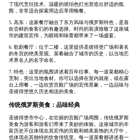
了现代烹饪技术。温暖的琥珀色灯光营造出舒适的氛
围，非常适合探索周边后享用晚餐。
5. 高东：这家餐厅融合了东方风味与俄罗斯特色，是喜
欢尝鲜的食客们的有趣选择。时尚的装潢致敬了这座城
市的建筑宏伟，为眼睛和味蕾都带来了一场盛宴。
6. 歌剧餐厅：位于二楼，这里提供圣彼得堡广场和著名
的冬宫的绝美景观。菜肴融合了城市的历史，以当地艺
术界名人的名字命名。
7. 特色：这里的氛围讲述着百年往事。每一道菜都精心
烹制，突出当地食材。你可以选择在室内就座，或在露
台上用餐，一边欣赏宫殿广场的宏伟景象，一边品味与
圣彼得堡悠久历史相连的美食。
传统俄罗斯美食：品味经典
圣彼得堡市中心，在壮丽的宫殿广场周围，传统俄罗斯
美食为游客和游客们带来了美妙的体验。这座城市的丰
富历史不仅体现在其宏伟的宫殿和精美装饰的大厅中，
也体现在其独特的饮食传统里。每一道菜肴都讲述着一