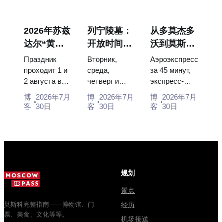
Buran model,
— the works
throne of two
scorched
that stop
boy tsars and
descent
people, where
the coronation
2026年苏兹
列宁陵墓：
从多莫杰多
capsules and
they hang,
dress of
达尔“黄瓜
开放时间、
沃到莫斯科
120 pieces of
and why
Catherine...
节”：门
入场和与克
市中心：乘
flight...
booking the...
Праздник
Вторник,
Аэроэкспресс
票、日期及
里姆林宫的
坐空铁、公
проходит 1 и
среда,
за 45 минут,
2 августа в
четверг и
экспресс-
从莫斯科如
主要混淆
交车或电车
Музее
суббота с
автобус за
何前往
博
2026年7月
博
2026年7月
博
2026年7月
деревянного
10:00 до
450 рублей,
客
30日
客
30日
客
30日
зодчества.
13:00, вход
социальный
Сколько
бесплатный.
автобус и
стоят
Почему
обычная
билеты, как
источники
электричка.
доехать из
расходятся в
Все способы
Москвы
днях, чем
уехать из...
规划
через
Мавзолей
Владими...
от...
景点
莫斯科完整指南——博物馆、门
经历
票、美食、文化等等。
机场接送