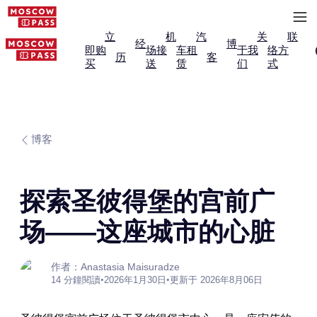
立
机
汽
关
联
经
博
即购
场接
车租
于我
络方
历
客
买
送
赁
们
式
博客
探索圣彼得堡的宫前广
场——这座城市的心脏
作者：Anastasia Maisuradze
14 分鐘閱讀
•
2026年1月30日
•
更新于 2026年8月06日