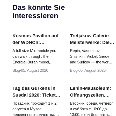
Das könnte Sie
interessieren
Kosmos-Pavillon auf
Tretjakow-Galerie
der WDNCh:
Meisterwerke: Die
Russlands größte
Gemälde, wegen
A full-size Mir module you
Repin, Vasnetsov,
Raumfahrtausstellung
derer sich die Reise
can walk through, the
Shishkin, Vrubel, Serov
Energia–Buran model,
and Surikov — the works
von innen
lohnt
scorched descent capsules
that stop people, where
Blog
05. August 2026
Blog
05. August 2026
and 120 pieces of flight...
they hang, and why
booking the...
Tag des Gurkens in
Lenin-Mausoleum:
Susdal 2026: Tickets,
Öffnungszeiten,
Termine und wie man
Eintritt und die
Праздник проходит 1 и 2
Вторник, среда, четверг
von Moskau aus
Hauptverwechslung
августа в Музее
и суббота с 10:00 до
деревянного зодчества.
13:00, вход бесплатный.
anreist
mit dem Kreml