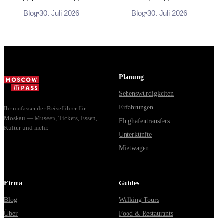
Сколько стоят билеты, как
Почему источники
Blog
30. Juli 2026
Blog
30. Juli 2026
доехать из Москвы через
расходятся в днях, чем
Владими...
Мавзолей от...
Planung
Sehenswürdigkeiten
Erfahrungen
Ihr umfassender Reiseführer für
Moskau — Museen, Tickets, Essen,
Flughafentransfers
Kultur und mehr.
Unterkünfte
Mietwagen
Firma
Guides
Blog
Walking Tours
Über
Food & Restaurants