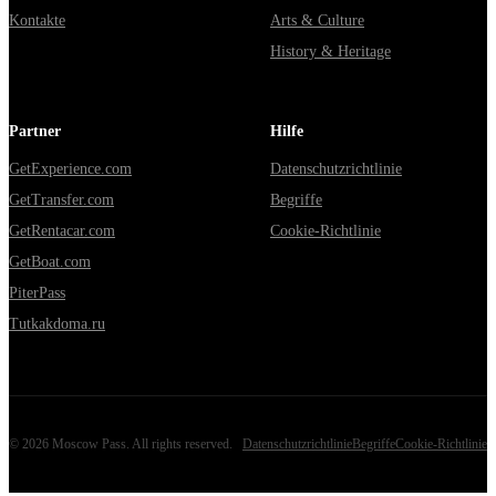
Kontakte
Arts & Culture
History & Heritage
Partner
Hilfe
GetExperience.com
Datenschutzrichtlinie
GetTransfer.com
Begriffe
GetRentacar.com
Cookie-Richtlinie
GetBoat.com
PiterPass
Tutkakdoma.ru
©
2026
Moscow Pass
. All rights reserved.
Datenschutzrichtlinie
Begriffe
Cookie-Richtlinie