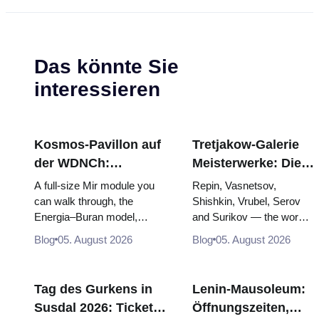
Das könnte Sie
interessieren
Kosmos-Pavillon auf
Tretjakow-Galerie
der WDNCh:
Meisterwerke: Die
Russlands größte
Gemälde, wegen
A full-size Mir module you
Repin, Vasnetsov,
Raumfahrtausstellung
derer sich die Reise
can walk through, the
Shishkin, Vrubel, Serov
Energia–Buran model,
and Surikov — the works
von innen
lohnt
scorched descent capsules
that stop people, where
Blog
05. August 2026
Blog
05. August 2026
and 120 pieces of flight...
they hang, and why
booking the...
Tag des Gurkens in
Lenin-Mausoleum:
Susdal 2026: Tickets,
Öffnungszeiten,