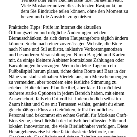
Terrasse oder einer Dachterrasse über Straßenniveau.
Viele Moskauer nutzen dies als letzten Rastpunkt, an
dem Sie Eindrücke teilen können, ohne den Moment zu
hetzen und die Aussicht zu genießen.
Praktische Tipps: Prüfe im Internet die aktuellen
Öffnungszeiten und mögliche Änderungen bei den
Bierausschänken, da sich deren Hauptangebote täglich ändern
können. Suche nach einer zuverlässigen Website, die Biere
nach Name und Stil auflistet, inklusive Verkostungsnotizen
und besonderen Veranstaltungen. Nimm Bargeld und Karten
mit, da einige kleinere Anbieter kontaktlose Zahlungen oder
Barzahlungen bevorzugen. Wenn du deine Tage um ein
Fußballspiel herum planst, richte deine Route auf Bars in der
Nähe von stadtstadtnahen Vierteln aus, um Menschenmengen
zu vermeiden, aber trotzdem eine festliche Stimmung zu
erleben. Halte deinen Plan flexibel, aber klar: Du möchtest
mehrere starke Optionen in jedem Bereich haben, mit einem
Ausweichort, falls ein Ort voll ist. Indem du dich selbst im
Zaum hältst und Orte mit Terrassen wählst, genießt du einen
gleichmäßigen Fluss an Getränken, triffst freundliches
Personal und bekommst ein echtes Gefühl für Moskaus Craft-
Bier-Szene, einschließlich der britisch beeinflussten Stile und
lokalen Innovationen, die viele Bierliebhaber verfolgen. Diese
Herangehensweise ist eine faktenbasierte Methode, um