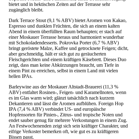
bietet und in hektischen Zeiten auf der Terrasse sehr
zugänglich bleibt.
Dark Terrace Stout (9,1 % ABV) bietet Aromen von Kakao,
Espresso und dunklen Früchten, die sich an einem kalten
Abend in einem überfüllten Raum behaupten; er stach auf
einer Moskauer Terrasse heraus und harmoniert wunderbar
mit Schokoladendesserts. Pokrovka Porter (6,7 % ABV)
bringt geröstete Malze, Kaffee und getrocknete Feigen; dicht,
aber geschmeidig, hält er sich gut zu geräucherten
Fleischgerichten und einem kräftigen Käsebrett. Dieses Duo
zeigt, dass man keine Abkürzungen braucht, um Tiefe in
einem Pint zu erreichen, selbst in einem Land mit vielen
hellen IPAs.
Barleywine aus der Moskauer Altstadt-Brauerei (11,3 %
ABV) entfaltet Rosinen-, Feigen- und Karamellnoten, wenn
es im Glas warm wird; glänzt tatsächlich nach kurzem
Dekantieren und lässt die Aromen aufblühen. Foreign Hop
IPA (7,4 % ABV) verbindet US- und europäische
Hopfensorten für Pinien-, Zitrus- und tropische Noten und
endet sauber genug für mehrere Verkostungen in einem Zug.
An Festwochenenden zeigt sich sein kräftiger Charakter, und
eifrige Verkoster bemerken oft, wie gut es zu kräftigeren
Bissen passt.