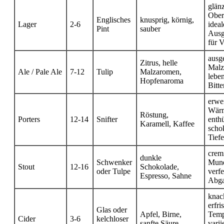
glän
Ober
Englisches
knusprig, körnig,
Lager
2-6
ideal
Pint
sauber
Ausg
für V
ausg
Zitrus, helle
Malz
Ale / Pale Ale
7-12
Tulip
Malzaromen,
lebe
Hopfenaroma
Bitte
erwe
Wär
Röstung,
Porters
12-14
Snifter
enthü
Karamell, Kaffee
scho
Tiefe
crem
dunkle
Schwenker
Mund
Stout
12-16
Schokolade,
oder Tulpe
verfe
Espresso, Sahne
Abg
knac
erfri
Glas oder
Apfel, Birne,
Temp
Cider
3-6
kelchloser
sanfte Säure
varii