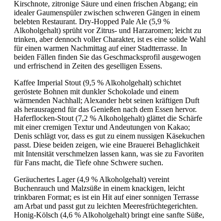
Kirschnote, zitronige Säure und einen frischen Abgang; ein
idealer Gaumenspüler zwischen schweren Gängen in einem
belebten Restaurant. Dry-Hopped Pale Ale (5,9 %
Alkoholgehalt) sprüht vor Zitrus- und Harzaromen; leicht zu
trinken, aber dennoch voller Charakter, ist es eine solide Wahl
für einen warmen Nachmittag auf einer Stadtterrasse. In
beiden Fällen finden Sie das Geschmacksprofil ausgewogen
und erfrischend in Zeiten des geselligen Essens.
Kaffee Imperial Stout (9,5 % Alkoholgehalt) schichtet
geröstete Bohnen mit dunkler Schokolade und einem
wärmenden Nachhall; Alexander hebt seinen kräftigen Duft
als herausragend für das Genießen nach dem Essen hervor.
Haferflocken-Stout (7,2 % Alkoholgehalt) glättet die Schärfe
mit einer cremigen Textur und Andeutungen von Kakao;
Denis schlägt vor, dass es gut zu einem nussigen Käsekuchen
passt. Diese beiden zeigen, wie eine Brauerei Behaglichkeit
mit Intensität verschmelzen lassen kann, was sie zu Favoriten
für Fans macht, die Tiefe ohne Schwere suchen.
Geräuchertes Lager (4,9 % Alkoholgehalt) vereint
Buchenrauch und Malzsüße in einem knackigen, leicht
trinkbaren Format; es ist ein Hit auf einer sonnigen Terrasse
am Arbat und passt gut zu leichten Meeresfrüchtegerichten.
Honig-Kölsch (4,6 % Alkoholgehalt) bringt eine sanfte Süße,