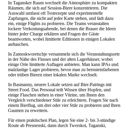
In Tagansker Raum wechselt die Atmosphäre zu kompakten
Räumen, die sich auf Session-Biere konzentrieren. Die
Auswahl umfasst oft Testrezepte und experimentelle
Zapfungen, die nicht auf jeder Karte stehen, und lädt dazu
ein, einige Flights zu probieren. Die Teams veranstalten
lockere Verkostungsabende, bei denen die Brauer die Ideen
hinter jeder Charge erklären und Fragen der Gäste
beantworten, wobei limitierte Editionen in einigen Lokalen
auftauchen.
In Zamoskworetschje versammeln sich die Veranstaltungsorte
in der Nähe des Flusses und der alten Lagerhäuser, wobei
einige Orte limitierte Auflagen anbieten. Man kann IPAs und
malzlastige Lager probieren, bevor man zu bernsteinfarbenen
oder trüben Bieren einer lokalen Marke wechselt.
In Basmanny, neuere Lokale setzen auf Bier-Pairings mit
Street Food. Das Personal teilt Wissen über Hopfen, und
einige Flaschen stehen in einer Vitrine, um Ihnen den
Vergleich verschiedener Stile zu erleichtern. Fragen Sie nach
einem Bierflug, um drei oder vier Stile zu probieren und Ihren
Gaumen zu erweitern.
Für einen praktischen Plan, legen Sie eine 2- bis 3-stündige
Route ab Presnenski, dann durch Twerskoi, Taganski,