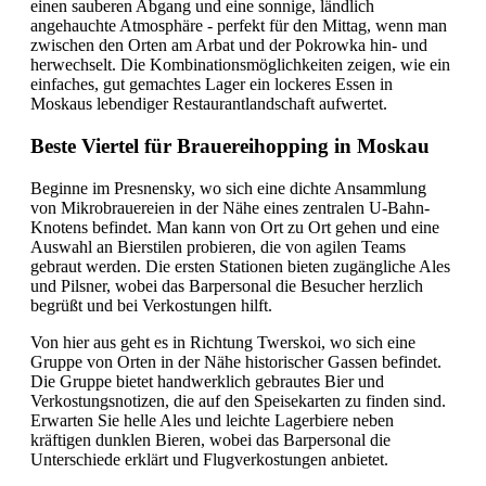
einen sauberen Abgang und eine sonnige, ländlich
angehauchte Atmosphäre - perfekt für den Mittag, wenn man
zwischen den Orten am Arbat und der Pokrowka hin- und
herwechselt. Die Kombinationsmöglichkeiten zeigen, wie ein
einfaches, gut gemachtes Lager ein lockeres Essen in
Moskaus lebendiger Restaurantlandschaft aufwertet.
Beste Viertel für Brauereihopping in Moskau
Beginne im Presnensky, wo sich eine dichte Ansammlung
von Mikrobrauereien in der Nähe eines zentralen U-Bahn-
Knotens befindet. Man kann von Ort zu Ort gehen und eine
Auswahl an Bierstilen probieren, die von agilen Teams
gebraut werden. Die ersten Stationen bieten zugängliche Ales
und Pilsner, wobei das Barpersonal die Besucher herzlich
begrüßt und bei Verkostungen hilft.
Von hier aus geht es in Richtung Twerskoi, wo sich eine
Gruppe von Orten in der Nähe historischer Gassen befindet.
Die Gruppe bietet handwerklich gebrautes Bier und
Verkostungsnotizen, die auf den Speisekarten zu finden sind.
Erwarten Sie helle Ales und leichte Lagerbiere neben
kräftigen dunklen Bieren, wobei das Barpersonal die
Unterschiede erklärt und Flugverkostungen anbietet.