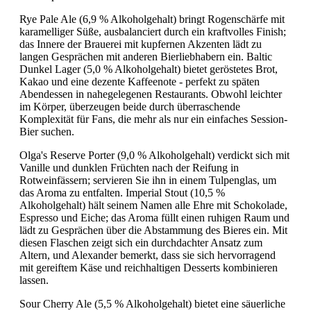
Rye Pale Ale (6,9 % Alkoholgehalt) bringt Rogenschärfe mit
karamelliger Süße, ausbalanciert durch ein kraftvolles Finish;
das Innere der Brauerei mit kupfernen Akzenten lädt zu
langen Gesprächen mit anderen Bierliebhabern ein. Baltic
Dunkel Lager (5,0 % Alkoholgehalt) bietet geröstetes Brot,
Kakao und eine dezente Kaffeenote - perfekt zu späten
Abendessen in nahegelegenen Restaurants. Obwohl leichter
im Körper, überzeugen beide durch überraschende
Komplexität für Fans, die mehr als nur ein einfaches Session-
Bier suchen.
Olga's Reserve Porter (9,0 % Alkoholgehalt) verdickt sich mit
Vanille und dunklen Früchten nach der Reifung in
Rotweinfässern; servieren Sie ihn in einem Tulpenglas, um
das Aroma zu entfalten. Imperial Stout (10,5 %
Alkoholgehalt) hält seinem Namen alle Ehre mit Schokolade,
Espresso und Eiche; das Aroma füllt einen ruhigen Raum und
lädt zu Gesprächen über die Abstammung des Bieres ein. Mit
diesen Flaschen zeigt sich ein durchdachter Ansatz zum
Altern, und Alexander bemerkt, dass sie sich hervorragend
mit gereiftem Käse und reichhaltigen Desserts kombinieren
lassen.
Sour Cherry Ale (5,5 % Alkoholgehalt) bietet eine säuerliche