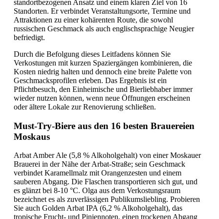
standortbezogenen Ansatz und einem klaren Ziel von 16
Standorten. Er verbindet Veranstaltungsorte, Termine und
Attraktionen zu einer kohärenten Route, die sowohl
russischen Geschmack als auch englischsprachige Neugier
befriedigt.
Durch die Befolgung dieses Leitfadens können Sie
Verkostungen mit kurzen Spaziergängen kombinieren, die
Kosten niedrig halten und dennoch eine breite Palette von
Geschmacksprofilen erleben. Das Ergebnis ist ein
Pflichtbesuch, den Einheimische und Bierliebhaber immer
wieder nutzen können, wenn neue Öffnungen erscheinen
oder ältere Lokale zur Renovierung schließen.
Must-Try-Biere aus den 16 besten Brauereien
Moskaus
Arbat Amber Ale (5,8 % Alkoholgehalt) von einer Moskauer
Brauerei in der Nähe der Arbat-Straße; sein Geschmack
verbindet Karamellmalz mit Orangenzesten und einem
sauberen Abgang. Die Flaschen transportieren sich gut, und
es glänzt bei 8-10 °C. Olga aus dem Verkostungsraum
bezeichnet es als zuverlässigen Publikumsliebling. Probieren
Sie auch Golden Arbat IPA (6,2 % Alkoholgehalt), das
tropische Frucht- und Piniennoten, einen trockenen Abgang