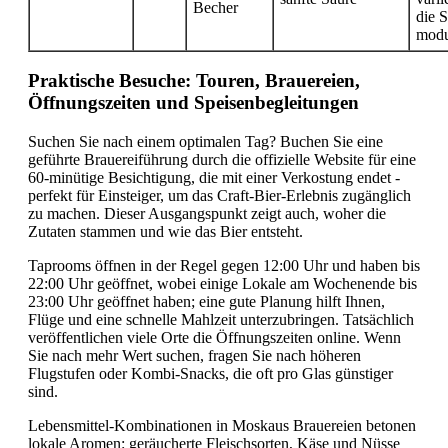
Becher
die 
modu
Praktische Besuche: Touren, Brauereien,
Öffnungszeiten und Speisenbegleitungen
Suchen Sie nach einem optimalen Tag? Buchen Sie eine
geführte Brauereiführung durch die offizielle Website für eine
60-minütige Besichtigung, die mit einer Verkostung endet -
perfekt für Einsteiger, um das Craft-Bier-Erlebnis zugänglich
zu machen. Dieser Ausgangspunkt zeigt auch, woher die
Zutaten stammen und wie das Bier entsteht.
Taprooms öffnen in der Regel gegen 12:00 Uhr und haben bis
22:00 Uhr geöffnet, wobei einige Lokale am Wochenende bis
23:00 Uhr geöffnet haben; eine gute Planung hilft Ihnen,
Flüge und eine schnelle Mahlzeit unterzubringen. Tatsächlich
veröffentlichen viele Orte die Öffnungszeiten online. Wenn
Sie nach mehr Wert suchen, fragen Sie nach höheren
Flugstufen oder Kombi-Snacks, die oft pro Glas günstiger
sind.
Lebensmittel-Kombinationen in Moskaus Brauereien betonen
lokale Aromen: geräucherte Fleischsorten, Käse und Nüsse