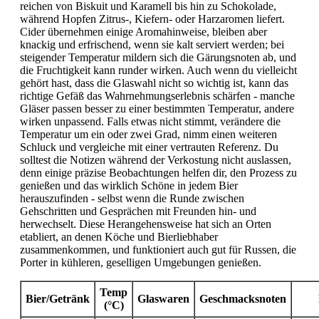
reichen von Biskuit und Karamell bis hin zu Schokolade,
während Hopfen Zitrus-, Kiefern- oder Harzaromen liefert.
Cider übernehmen einige Aromahinweise, bleiben aber
knackig und erfrischend, wenn sie kalt serviert werden; bei
steigender Temperatur mildern sich die Gärungsnoten ab, und
die Fruchtigkeit kann runder wirken. Auch wenn du vielleicht
gehört hast, dass die Glaswahl nicht so wichtig ist, kann das
richtige Gefäß das Wahrnehmungserlebnis schärfen - manche
Gläser passen besser zu einer bestimmten Temperatur, andere
wirken unpassend. Falls etwas nicht stimmt, verändere die
Temperatur um ein oder zwei Grad, nimm einen weiteren
Schluck und vergleiche mit einer vertrauten Referenz. Du
solltest die Notizen während der Verkostung nicht auslassen,
denn einige präzise Beobachtungen helfen dir, den Prozess zu
genießen und das wirklich Schöne in jedem Bier
herauszufinden - selbst wenn die Runde zwischen
Gehschritten und Gesprächen mit Freunden hin- und
herwechselt. Diese Herangehensweise hat sich an Orten
etabliert, an denen Köche und Bierliebhaber
zusammenkommen, und funktioniert auch gut für Russen, die
Porter in kühleren, geselligen Umgebungen genießen.
Temp
Bier/Getränk
Glaswaren
Geschmacksnoten
(°C)