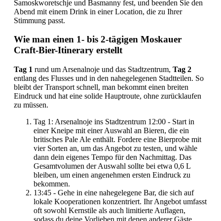
Samoskworetschje und Basmanny fest, und beenden Sie den
Abend mit einem Drink in einer Location, die zu Ihrer
Stimmung passt.
Wie man einen 1- bis 2-tägigen Moskauer
Craft-Bier-Itinerary erstellt
Tag 1
rund um Arsenalnoje und das Stadtzentrum,
Tag 2
entlang des Flusses und in den nahegelegenen Stadtteilen. So
bleibt der Transport schnell, man bekommt einen breiten
Eindruck und hat eine solide Hauptroute, ohne zurücklaufen
zu müssen.
Tag 1: Arsenalnoje ins Stadtzentrum 12:00 - Start in
einer Kneipe mit einer Auswahl an Bieren, die ein
britisches Pale Ale enthält. Fordere eine Bierprobe mit
vier Sorten an, um das Angebot zu testen, und wähle
dann dein eigenes Tempo für den Nachmittag. Das
Gesamtvolumen der Auswahl sollte bei etwa 0,6 L
bleiben, um einen angenehmen ersten Eindruck zu
bekommen.
13:45 - Gehe in eine nahegelegene Bar, die sich auf
lokale Kooperationen konzentriert. Ihr Angebot umfasst
oft sowohl Kernstile als auch limitierte Auflagen,
sodass du deine Vorlieben mit denen anderer Gäste