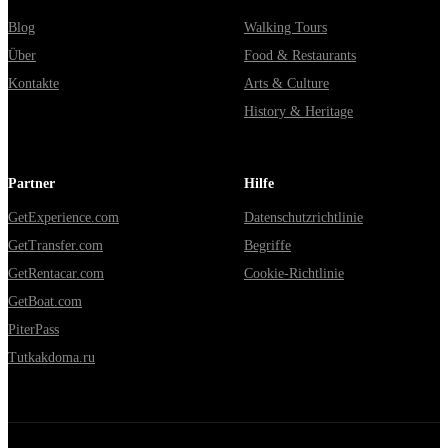
Blog
Walking Tours
Über
Food & Restaurants
Kontakte
Arts & Culture
History & Heritage
Partner
Hilfe
GetExperience.com
Datenschutzrichtlinie
GetTransfer.com
Begriffe
GetRentacar.com
Cookie-Richtlinie
GetBoat.com
PiterPass
Tutkakdoma.ru