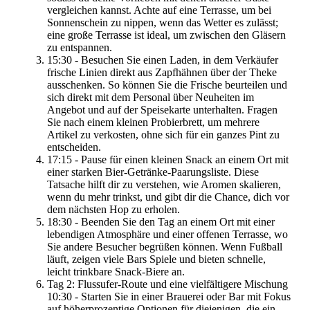
vergleichen kannst. Achte auf eine Terrasse, um bei
Sonnenschein zu nippen, wenn das Wetter es zulässt;
eine große Terrasse ist ideal, um zwischen den Gläsern
zu entspannen.
15:30 - Besuchen Sie einen Laden, in dem Verkäufer
frische Linien direkt aus Zapfhähnen über der Theke
ausschenken. So können Sie die Frische beurteilen und
sich direkt mit dem Personal über Neuheiten im
Angebot und auf der Speisekarte unterhalten. Fragen
Sie nach einem kleinen Probierbrett, um mehrere
Artikel zu verkosten, ohne sich für ein ganzes Pint zu
entscheiden.
17:15 - Pause für einen kleinen Snack an einem Ort mit
einer starken Bier-Getränke-Paarungsliste. Diese
Tatsache hilft dir zu verstehen, wie Aromen skalieren,
wenn du mehr trinkst, und gibt dir die Chance, dich vor
dem nächsten Hop zu erholen.
18:30 - Beenden Sie den Tag an einem Ort mit einer
lebendigen Atmosphäre und einer offenen Terrasse, wo
Sie andere Besucher begrüßen können. Wenn Fußball
läuft, zeigen viele Bars Spiele und bieten schnelle,
leicht trinkbare Snack-Biere an.
Tag 2: Flussufer-Route und eine vielfältigere Mischung
10:30 - Starten Sie in einer Brauerei oder Bar mit Fokus
auf höherprozentige Optionen für diejenigen, die ein