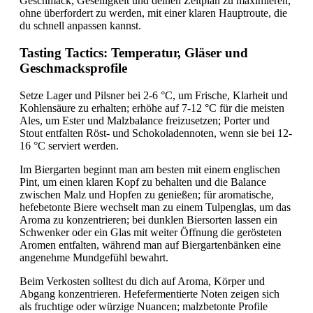
Geschmack, Geselligkeit und deinen Zeitplan zu maximieren,
ohne überfordert zu werden, mit einer klaren Hauptroute, die
du schnell anpassen kannst.
Tasting Tactics: Temperatur, Gläser und
Geschmacksprofile
Setze Lager und Pilsner bei 2-6 °C, um Frische, Klarheit und
Kohlensäure zu erhalten; erhöhe auf 7-12 °C für die meisten
Ales, um Ester und Malzbalance freizusetzen; Porter und
Stout entfalten Röst- und Schokoladennoten, wenn sie bei 12-
16 °C serviert werden.
Im Biergarten beginnt man am besten mit einem englischen
Pint, um einen klaren Kopf zu behalten und die Balance
zwischen Malz und Hopfen zu genießen; für aromatische,
hefebetonte Biere wechselt man zu einem Tulpenglas, um das
Aroma zu konzentrieren; bei dunklen Biersorten lassen ein
Schwenker oder ein Glas mit weiter Öffnung die gerösteten
Aromen entfalten, während man auf Biergartenbänken eine
angenehme Mundgefühl bewahrt.
Beim Verkosten solltest du dich auf Aroma, Körper und
Abgang konzentrieren. Hefefermentierte Noten zeigen sich
als fruchtige oder würzige Nuancen; malzbetonte Profile