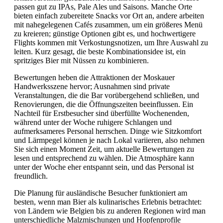
passen gut zu IPAs, Pale Ales und Saisons. Manche Orte
bieten einfach zubereitete Snacks vor Ort an, andere arbeiten
mit nahegelegenen Cafés zusammen, um ein größeres Menü
zu kreieren; günstige Optionen gibt es, und hochwertigere
Flights kommen mit Verkostungsnotizen, um Ihre Auswahl zu
leiten. Kurz gesagt, die beste Kombinationsidee ist, ein
spritziges Bier mit Nüssen zu kombinieren.
Bewertungen heben die Attraktionen der Moskauer
Handwerksszene hervor; Ausnahmen sind private
Veranstaltungen, die die Bar vorübergehend schließen, und
Renovierungen, die die Öffnungszeiten beeinflussen. Ein
Nachteil für Erstbesucher sind überfüllte Wochenenden,
während unter der Woche ruhigere Schlangen und
aufmerksameres Personal herrschen. Dinge wie Sitzkomfort
und Lärmpegel können je nach Lokal variieren, also nehmen
Sie sich einen Moment Zeit, um aktuelle Bewertungen zu
lesen und entsprechend zu wählen. Die Atmosphäre kann
unter der Woche eher entspannt sein, und das Personal ist
freundlich.
Die Planung für ausländische Besucher funktioniert am
besten, wenn man Bier als kulinarisches Erlebnis betrachtet:
von Ländern wie Belgien bis zu anderen Regionen wird man
unterschiedliche Malzmischungen und Hopfenprofile