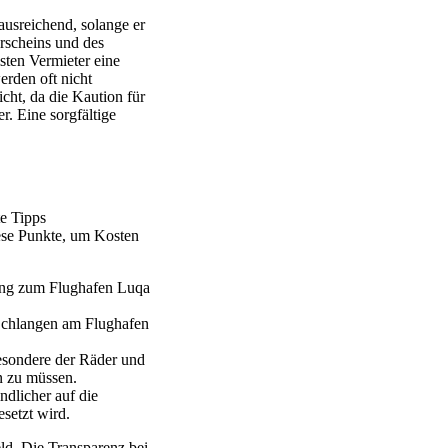
ausreichend, solange er
erscheins und des
isten Vermieter eine
erden oft nicht
icht, da die Kaution für
. Eine sorgfältige
te Tipps
ese Punkte, um Kosten
nung zum Flughafen Luqa
Schlangen am Flughafen
esondere der Räder und
n zu müssen.
dlicher auf die
setzt wird.
d. Die Transparenz bei