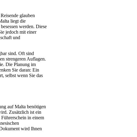
e Reisende glauben
alta liegt die
r besessen werden. Diese
ie jedoch mit einer
schaft und
bar sind. Oft sind
en strengeren Auflagen.
rie. Die Planung im
enken Sie daran: Ein
rt, selbst wenn Sie das
ung auf Malta benötigen
rd. Zusätzlich ist ein
r Führerschein in einem
inesischen
es Dokument wird Ihnen