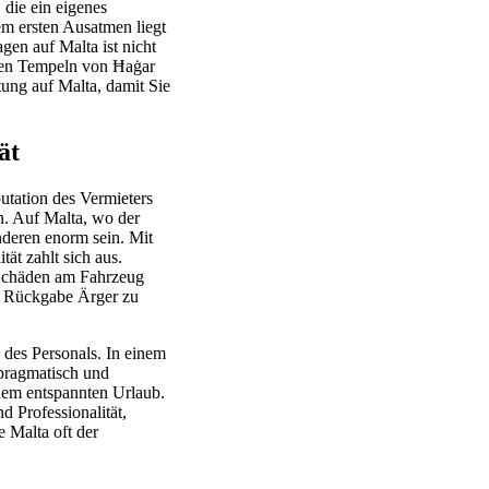
 die ein eigenes
em ersten Ausatmen liegt
gen auf Malta ist nicht
iken Tempeln von Ħaġar
ung auf Malta, damit Sie
ät
utation des Vermieters
n. Auf Malta, wo der
nderen enorm sein. Mit
ät zahlt sich aus.
 Schäden am Fahrzeug
er Rückgabe Ärger zu
des Personals. In einem
 pragmatisch und
inem entspannten Urlaub.
 Professionalität,
e Malta oft der