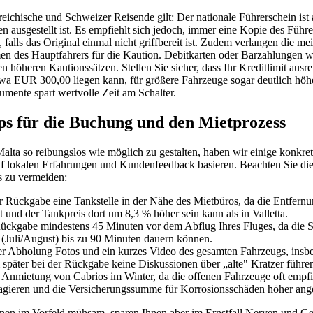
reichische und Schweizer Reisende gilt: Der nationale Führerschein ist 
en ausgestellt ist. Es empfiehlt sich jedoch, immer eine Kopie des Führ
 falls das Original einmal nicht griffbereit ist. Zudem verlangen die me
en des Hauptfahrers für die Kaution. Debitkarten oder Barzahlungen w
en höheren Kautionssätzen. Stellen Sie sicher, dass Ihr Kreditlimit ausre
wa EUR 300,00 liegen kann, für größere Fahrzeuge sogar deutlich höher
mente spart wertvolle Zeit am Schalter.
ps für die Buchung und den Mietprozess
lta so reibungslos wie möglich zu gestalten, haben wir einige konkre
uf lokalen Erfahrungen und Kundenfeedback basieren. Beachten Sie di
s zu vermeiden:
r Rückgabe eine Tankstelle in der Nähe des Mietbüros, da die Entfer
t und der Tankpreis dort um 8,3 % höher sein kann als in Valletta.
ückgabe mindestens 45 Minuten vor dem Abflug Ihres Fluges, da die 
 (Juli/August) bis zu 90 Minuten dauern können.
r Abholung Fotos und ein kurzes Video des gesamten Fahrzeugs, insb
m später bei der Rückgabe keine Diskussionen über „alte" Kratzer führe
 Anmietung von Cabrios im Winter, da die offenen Fahrzeuge oft empfin
reagieren und die Versicherungssumme für Korrosionsschäden höher ange
n im Vorfeld mühsam, sparen Ihnen aber im Ernstfall Nerven und Gel