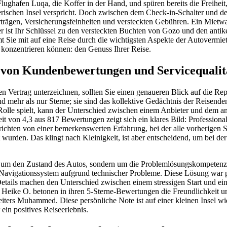
Flughafen Luqa, die Koffer in der Hand, und spüren bereits die Freiheit,
erischen Insel verspricht. Doch zwischen dem Check-in-Schalter und d
rträgen, Versicherungsfeinheiten und versteckten Gebühren. Ein Mietwa
 er ist Ihr Schlüssel zu den versteckten Buchten von Gozo und den ant
 Sie mit auf eine Reise durch die wichtigsten Aspekte der Autovermiet
 konzentrieren können: den Genuss Ihrer Reise.
 von Kundenbewertungen und Servicequalit
n Vertrag unterzeichnen, sollten Sie einen genaueren Blick auf die Rep
 mehr als nur Sterne; sie sind das kollektive Gedächtnis der Reisende
olle spielt, kann der Unterschied zwischen einem Anbieter und dem a
t von 4,3 aus 817 Bewertungen zeigt sich ein klares Bild: Professionalit
ichten von einer bemerkenswerten Erfahrung, bei der alle vorherigen
 wurden. Das klingt nach Kleinigkeit, ist aber entscheidend, um bei d
r um den Zustand des Autos, sondern um die Problemlösungskompetenz 
e Navigationssystem aufgrund technischer Probleme. Diese Lösung war
 Details machen den Unterschied zwischen einem stressigen Start und e
Heike O. betonen in ihren 5-Sterne-Bewertungen die Freundlichkeit und
iters Muhammed. Diese persönliche Note ist auf einer kleinen Insel wi
ein positives Reiseerlebnis.