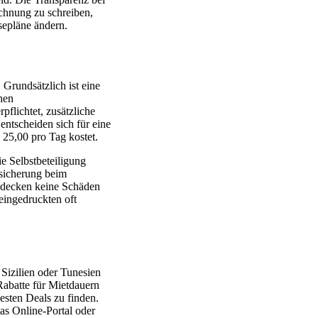
echnung zu schreiben,
isepläne ändern.
 Grundsätzlich ist eine
hen
pflichtet, zusätzliche
entscheiden sich für eine
 25,00 pro Tag kostet.
e Selbstbeteiligung
rsicherung beim
n decken keine Schäden
eingedruckten oft
 Sizilien oder Tunesien
 Rabatte für Mietdauern
esten Deals zu finden.
das Online-Portal oder