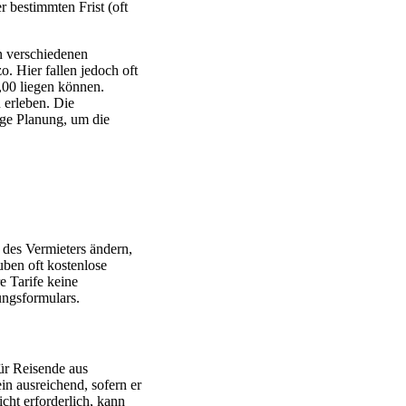
r bestimmten Frist (oft
n verschiedenen
. Hier fallen jedoch oft
00 liegen können.
 erleben. Die
tige Planung, um die
 des Vermieters ändern,
uben oft kostenlose
e Tarife keine
ungsformulars.
Für Reisende aus
in ausreichend, sofern er
icht erforderlich, kann