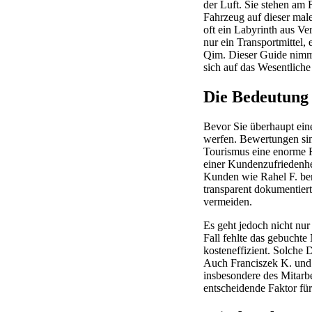
der Luft. Sie stehen am 
Fahrzeug auf dieser mal
oft ein Labyrinth aus Ve
nur ein Transportmittel,
Qim. Dieser Guide nimmt
sich auf das Wesentliche
Die Bedeutung
Bevor Sie überhaupt eine
werfen. Bewertungen sind
Tourismus eine enorme R
einer Kundenzufriedenhei
Kunden wie Rahel F. ber
transparent dokumentiert
vermeiden.
Es geht jedoch nicht nu
Fall fehlte das gebucht
kosteneffizient. Solche
Auch Franciszek K. und 
insbesondere des Mitarbe
entscheidende Faktor für 