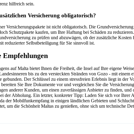
renz hilfreich sein.
zusätzlichen Versicherung obligatorisch?
her Versicherungspakete ist nicht obligatorisch. Die Grundversicherung 
doch Schutzpakete kaufen, um Ihre Haftung bei Schäden zu reduzieren. 
rundversicherung zu prüfen und abzuwägen, ob der zusätzliche Kosten f
 reduzierter Selbstbeteiligung für Sie sinnvoll ist.
te Empfehlungen
ns auf Malta bietet Ihnen die Freiheit, die Insel auf Ihre eigene Wei
Landesinneren bis zu den versteckten Stränden von Gozo - mit einem 
e gebunden. Der Schlüssel zu einem stressfreien Erlebnis liegt in der V
 bereiten Sie Ihre Dokumente vor und vergleichen Sie die Versicherung
gen anderer Kunden, um einen zuverlässigen Anbieter zu finden, und
i der Abholung. Ein letzter, konkreter Tipp: Laden Sie sich vor Ihrer A
r, da der Mobilfunkempfang in einigen ländlichen Gebieten und Schluc
tet, um die Schönheit Maltas zu genießen, ohne sich um technische Det