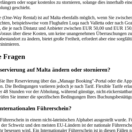
rlängern oder sogar kostenlos zu stornieren, solange dies innerhalb eine
lung) geschieht.
e (One-Way Rental) ist auf Malta ebenfalls möglich, wenn Sie zwische
hten, beispielsweise vom Flughafen Luqa nach Valletta oder nach Gozo
n, die je nach Distanz und Anbieter zwischen EUR 50,00 und EUR 150,
 Voraus über diese Kosten, um keine unangenehmen Überraschungen zu
estandort zu ändern, bietet große Freiheit, erfordert aber eine sorgfäl
minimieren.
te Fragen
servierung auf Malta ändern oder stornieren?
 Sie Ihre Reservierung über das „Manage Booking"-Portal oder die App
en. Die Bedingungen variieren jedoch je nach Tarif. Flexible Tarife erla
r 48 Stunden vor der Abholung, während günstige, nicht-rückerstattbar
üfen Sie immer die spezifischen Bedingungen Ihres Buchungsbestätig
internationalen Führerschein?
Führerschein in einem nicht-lateinischen Alphabet ausgestellt wurde. 
 der Schweiz und den meisten EU-Ländern ist der nationale Führersche
r besessen wird. Ein Internationaler Führerschein ist in diesen Fällen n