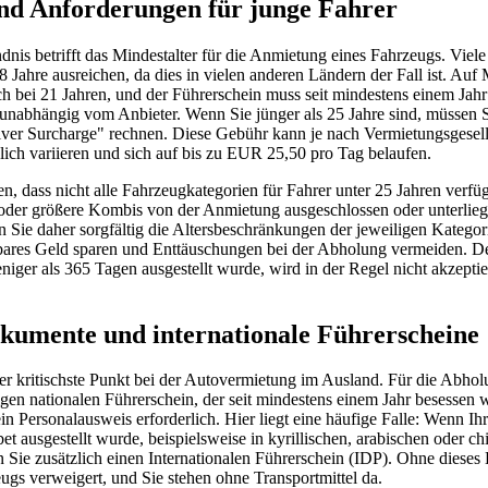
nd Anforderungen für junge Fahrer
dnis betrifft das Mindestalter für die Anmietung eines Fahrzeugs. Viel
8 Jahre ausreichen, da dies in vielen anderen Ländern der Fall ist. Auf M
ch bei 21 Jahren, und der Führerschein muss seit mindestens einem Jah
 unabhängig vom Anbieter. Wenn Sie jünger als 25 Jahre sind, müssen S
er Surcharge" rechnen. Diese Gebühr kann je nach Vermietungsgesell
ich variieren und sich auf bis zu EUR 25,50 pro Tag belaufen.
en, dass nicht alle Fahrzeugkategorien für Fahrer unter 25 Jahren verfüg
der größere Kombis von der Anmietung ausgeschlossen oder unterlieg
 Sie daher sorgfältig die Altersbeschränkungen der jeweiligen Katego
bares Geld sparen und Enttäuschungen bei der Abholung vermeiden. D
niger als 365 Tagen ausgestellt wurde, wird in der Regel nicht akzeptie
kumente und internationale Führerscheine
er kritischste Punkt bei der Autovermietung im Ausland. Für die Abhol
gen nationalen Führerschein, der seit mindestens einem Jahr besessen wi
ein Personalausweis erforderlich. Hier liegt eine häufige Falle: Wenn Ih
et ausgestellt wurde, beispielsweise in kyrillischen, arabischen oder ch
n Sie zusätzlich einen Internationalen Führerschein (IDP). Ohne dies
gs verweigert, und Sie stehen ohne Transportmittel da.