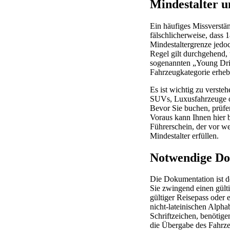
Mindestalter u
Ein häufiges Missverstän
fälschlicherweise, dass 1
Mindestaltergrenze jedo
Regel gilt durchgehend,
sogenannten „Young Driv
Fahrzeugkategorie erhebl
Es ist wichtig zu versteh
SUVs, Luxusfahrzeuge o
Bevor Sie buchen, prüfen
Voraus kann Ihnen hier 
Führerschein, der vor we
Mindestalter erfüllen.
Notwendige Do
Die Dokumentation ist d
Sie zwingend einen gülti
gültiger Reisepass oder 
nicht-lateinischen Alphab
Schriftzeichen, benötige
die Übergabe des Fahrzeu