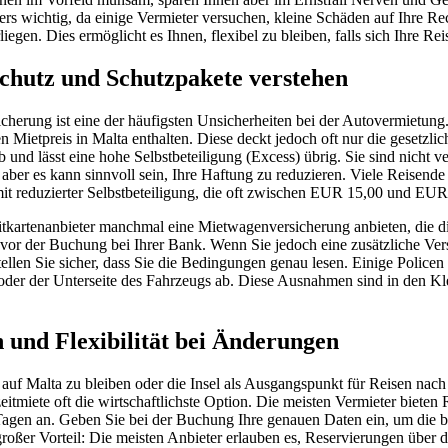
ers wichtig, da einige Vermieter versuchen, kleine Schäden auf Ihre R
egen. Dies ermöglicht es Ihnen, flexibel zu bleiben, falls sich Ihre Re
chutz und Schutzpakete verstehen
cherung ist eine der häufigsten Unsicherheiten bei der Autovermietung.
 Mietpreis in Malta enthalten. Diese deckt jedoch oft nur die gesetzlic
und lässt eine hohe Selbstbeteiligung (Excess) übrig. Sie sind nicht ver
aber es kann sinnvoll sein, Ihre Haftung zu reduzieren. Viele Reisende 
it reduzierter Selbstbeteiligung, die oft zwischen EUR 15,00 und EUR
itkartenanbieter manchmal eine Mietwagenversicherung anbieten, die di
s vor der Buchung bei Ihrer Bank. Wenn Sie jedoch eine zusätzliche Ve
tellen Sie sicher, dass Sie die Bedingungen genau lesen. Einige Police
 oder der Unterseite des Fahrzeugs ab. Diese Ausnahmen sind in den Kl
 und Flexibilität bei Änderungen
auf Malta zu bleiben oder die Insel als Ausgangspunkt für Reisen nach
zeitmiete oft die wirtschaftlichste Option. Die meisten Vermieter bieten
Tagen an. Geben Sie bei der Buchung Ihre genauen Daten ein, um die b
n großer Vorteil: Die meisten Anbieter erlauben es, Reservierungen über 