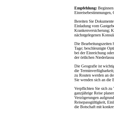
Empfehlung:
Beginnen S
Einreisebestimmungen, G
Bereiten Sie Dokumente 
Einladung vom Gastgeber
Krankenversicherung; Kon
nächstgelegenen Konsulat
Die Bearbeitungszeiten 
Tage; beschleunigte Opti
bei der Einreichung ode
der örtlichen Niederlass
Die Geografie ist wicht
die Terminverfügbarkeit
zu Routen werden an den
Sie wenden sich an die 
Verpflichten Sie sich zu
ganzjährige Reise plane
Verzögerungen aufgrund i
Reisepassgültigkeit, Ein
die Botschaft mit konkre