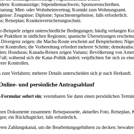
dern: Kontoauszüge; Stipendiennachweis; Sponsorenschreiben.
nbarung: Miet- oder Wohnheimvertrag; Kontakt zum Wohnungsamt.
isse: Zeugnisse; Diplome; Sprachtestergebnisse, falls erforderlich.
ss; Reiseplan; Krankenversicherungsschutz.
r-Beispiele zeigen unterschiedliche Bedingungen; häufig verlangen Kon
che Praktiken in südlichen Regionen; spanische Übersetzungen erschein
 Divergenz zeigen; die Machu-Route erscheint auf Beispielseiten; Nige
re Kontrollen; die Vorbereitung erfordert mehrere Schritte; demokrati
talien; Honduras; Kanada-Reisen zeigen Varianz; Bevölkerung von Ameri
ll; während sich die Katar-Politik ändert; verpflichten Sie sich zu eine
rere Kontrollen.
 zum Verfahren; mehrere Details unterscheiden sich je nach Herkunft.
t-Online- und persönliche Antragsablauf
-Formular sofort ein
; vereinbaren Sie dann einen persönlichen Termi
ichen Dokumente zusammen: Reisepassseite, aktuelles Foto, Reiseplan, 
en; ein Rückflugticket, falls erforderlich.
ren Zahlungskanal, um die Bearbeitungsgebühren zu decken; bewahren