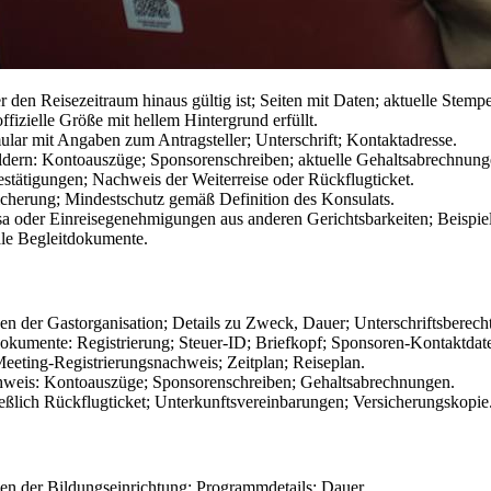
r den Reisezeitraum hinaus gültig ist; Seiten mit Daten; aktuelle Stempe
offizielle Größe mit hellem Hintergrund erfüllt.
ular mit Angaben zum Antragsteller; Unterschrift; Kontaktadresse.
dern: Kontoauszüge; Sponsorenschreiben; aktuelle Gehaltsabrechnung
estätigungen; Nachweis der Weiterreise oder Rückflugticket.
cherung; Mindestschutz gemäß Definition des Konsulats.
sa oder Einreisegenehmigungen aus anderen Gerichtsbarkeiten; Beispiel
le Begleitdokumente.
en der Gastorganisation; Details zu Zweck, Dauer; Unterschriftsberecht
dokumente: Registrierung; Steuer-ID; Briefkopf; Sponsoren-Kontaktdat
eeting-Registrierungsnachweis; Zeitplan; Reiseplan.
hweis: Kontoauszüge; Sponsorenschreiben; Gehaltsabrechnungen.
ießlich Rückflugticket; Unterkunftsvereinbarungen; Versicherungskopie
en der Bildungseinrichtung; Programmdetails; Dauer.