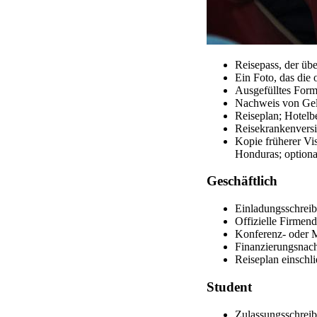
Reisepass, der übe
Ein Foto, das die 
Ausgefülltes Form
Nachweis von Gel
Reiseplan; Hotelb
Reisekrankenversi
Kopie früherer Vi
Honduras; optiona
Geschäftlich
Einladungsschreib
Offizielle Firmen
Konferenz- oder M
Finanzierungsnac
Reiseplan einschl
Student
Zulassungsschreib