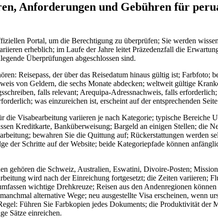
ren, Anforderungen und Gebühren für peru
iziellen Portal, um die Berechtigung zu überprüfen; Sie werden wissen
ariieren erheblich; im Laufe der Jahre leitet Präzedenzfall die Erwartun
dlegende Überprüfungen abgeschlossen sind.
n: Reisepass, der über das Reisedatum hinaus gültig ist; Farbfoto; bes
eis von Geldern, die sechs Monate abdecken; weltweit gültige Krank
chreiben, falls relevant; Arequipa-Adressnachweis, falls erforderlich; 
forderlich; was einzureichen ist, erscheint auf der entsprechenden Seite
r die Visabearbeitung variieren je nach Kategorie; typische Bereiche
en Kreditkarte, Banküberweisung; Bargeld an einigen Stellen; die Ne
earbeitung; bewahren Sie die Quittung auf; Rückerstattungen werden sel
lge der Schritte auf der Website; beide Kategoriepfade können anfängl
en gehören die Schweiz, Australien, Eswatini, Divoire-Posten; Missions
beitung wird nach der Einreichung fortgesetzt; die Zeiten variieren; Fl
umfassen wichtige Drehkreuze; Reisen aus den Andenregionen können 
manchmal alternative Wege; neu ausgestellte Visa erscheinen, wenn ur
egel: Führen Sie Farbkopien jedes Dokuments; die Produktivität der Mi
ige Sätze einreichen.