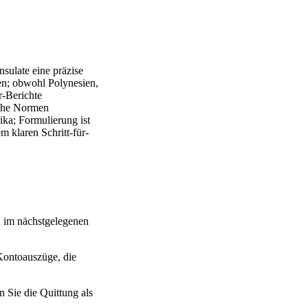
sulate eine präzise
en; obwohl Polynesien,
r-Berichte
sche Normen
ka; Formulierung ist
m klaren Schritt-für-
n im nächstgelegenen
Kontoauszüge, die
 Sie die Quittung als