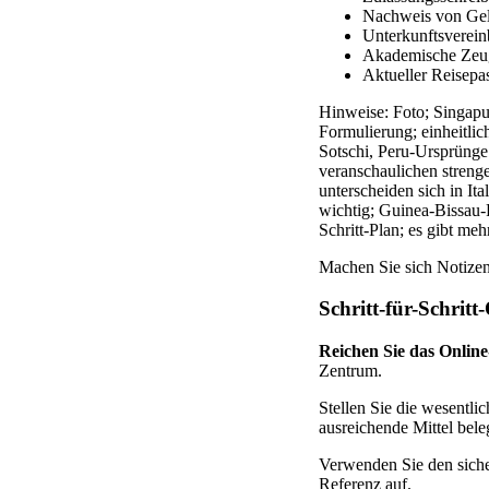
Nachweis von Gel
Unterkunftsverei
Akademische Zeugn
Aktueller Reisepa
Hinweise: Foto; Singapu
Formulierung; einheitli
Sotschi, Peru-Ursprünge
veranschaulichen strenge
unterscheiden sich in I
wichtig; Guinea-Bissau-Fa
Schritt-Plan; es gibt meh
Machen Sie sich Notizen
Schritt-für-Schrit
Reichen Sie das Online
Zentrum.
Stellen Sie die wesentl
ausreichende Mittel beleg
Verwenden Sie den siche
Referenz auf.