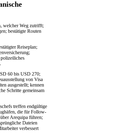
anische
, welcher Weg zutrifft;
gen; bestätigte Routen
tätigter Reiseplan;
enversicherung;
polizeiliches
.
 USD 60 bis USD 270;
uausstellung von Visa
ten ausgestellt; kennen
iche Schritte gemeinsam
chefs treffen endgültige
ughäfen, die für Follow-
über Arequipa führen;
sprüngliche Dateien
tarbeiter verbessert