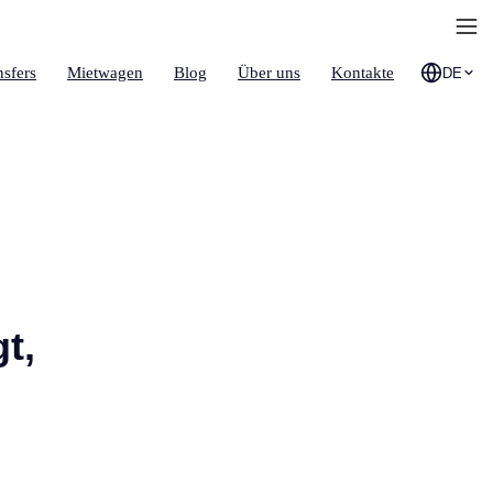
nsfers
Mietwagen
Blog
Über uns
Kontakte
DE
t,