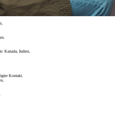
l.
en.
e: Kanada, Italien,
igter Kontakt.
en.
.