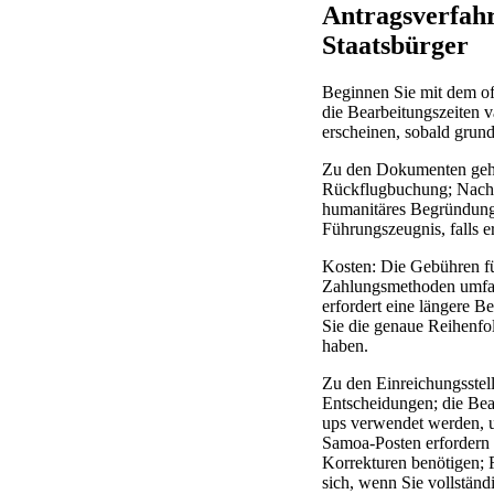
Antragsverfah
Staatsbürger
Beginnen Sie mit dem off
die Bearbeitungszeiten v
erscheinen, sobald grun
Zu den Dokumenten gehöre
Rückflugbuchung; Nachw
humanitäres Begründungss
Führungszeugnis, falls er
Kosten: Die Gebühren fü
Zahlungsmethoden umfass
erfordert eine längere B
Sie die genaue Reihenfo
haben.
Zu den Einreichungsstell
Entscheidungen; die Bear
ups verwendet werden, 
Samoa-Posten erfordern 
Korrekturen benötigen; R
sich, wenn Sie vollständ