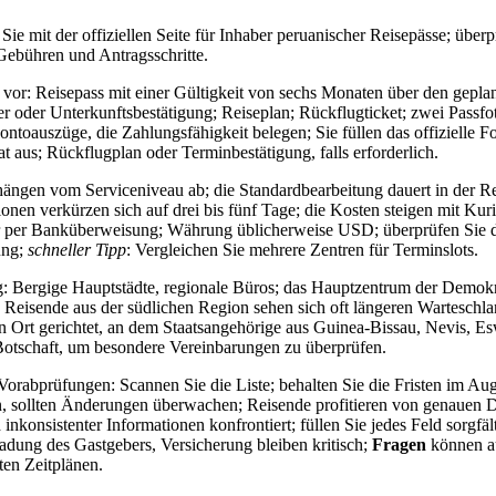
ie mit der offiziellen Seite für Inhaber peruanischer Reisepässe; überp
ebühren und Antragsschritte.
vor: Reisepass mit einer Gültigkeit von sechs Monaten über den geplan
 oder Unterkunftsbestätigung; Reiseplan; Rückflugticket; zwei Passfo
toauszüge, die Zahlungsfähigkeit belegen; Sie füllen das offizielle F
 aus; Rückflugplan oder Terminbestätigung, falls erforderlich.
hängen vom Serviceniveau ab; die Standardbearbeitung dauert in der R
onen verkürzen sich auf drei bis fünf Tage; die Kosten steigen mit Kuri
r per Banküberweisung; Währung üblicherweise USD; überprüfen Sie d
ung;
schneller Tipp
: Vergleichen Sie mehrere Zentren für Terminslots.
ig: Bergige Hauptstädte, regionale Büros; das Hauptzentrum der Demok
; Reisende aus der südlichen Region sehen sich oft längeren Warteschl
 Ort gerichtet, an dem Staatsangehörige aus Guinea-Bissau, Nevis, Esw
Botschaft, um besondere Vereinbarungen zu überprüfen.
 Vorabprüfungen: Scannen Sie die Liste; behalten Sie die Fristen im Aug
n, sollten Änderungen überwachen; Reisende profitieren von genauen D
nkonsistenter Informationen konfrontiert; füllen Sie jedes Feld sorgfält
ladung des Gastgebers, Versicherung bleiben kritisch;
Fragen
können au
ten Zeitplänen.