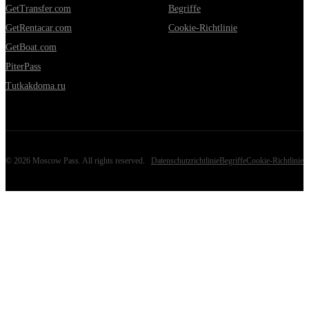
GetTransfer.com
Begriffe
GetRentacar.com
Cookie-Richtlinie
GetBoat.com
PiterPass
Tutkakdoma.ru
©
2026
Moscow Pass
. All rights reserved.
Datenschutzrichtlinie
Begriffe
Cookie-Richtlinie