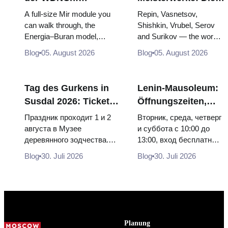
Russlands größte
Gemälde, wegen
A full-size Mir module you
Repin, Vasnetsov,
Raumfahrtausstellung
derer sich die Reise
can walk through, the
Shishkin, Vrubel, Serov
Energia–Buran model,
and Surikov — the works
von innen
lohnt
scorched descent capsules
that stop people, where
Blog
05. August 2026
Blog
05. August 2026
and 120 pieces of flight...
they hang, and why
booking the...
Tag des Gurkens in
Lenin-Mausoleum:
Susdal 2026: Tickets,
Öffnungszeiten,
Termine und wie man
Eintritt und die
Праздник проходит 1 и 2
Вторник, среда, четверг
von Moskau aus
Hauptverwechslung
августа в Музее
и суббота с 10:00 до
деревянного зодчества.
13:00, вход бесплатный.
anreist
mit dem Kreml
Сколько стоят билеты, как
Почему источники
Blog
30. Juli 2026
Blog
30. Juli 2026
доехать из Москвы через
расходятся в днях, чем
Владими...
Мавзолей от...
Planung