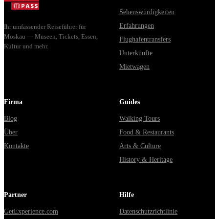
Sehenswürdigkeiten
Erfahrungen
Ihr umfassender Reiseführer für
Moskau — Museen, Tickets, Essen,
Flughafentransfers
Kultur und mehr.
Unterkünfte
Mietwagen
Firma
Guides
Blog
Walking Tours
Über
Food & Restaurants
Kontakte
Arts & Culture
History & Heritage
Partner
Hilfe
GetExperience.com
Datenschutzrichtlinie