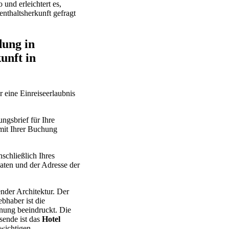
und erleichtert es,
nthaltsherkunft gefragt
dung in
unft in
 eine Einreiseerlaubnis
ngsbrief für Ihre
 mit Ihrer Buchung
schließlich Ihres
aten und der Adresse der
ender Architektur. Der
ebhaber ist die
inung beeindruckt. Die
sende ist das
Hotel
 wichtigen