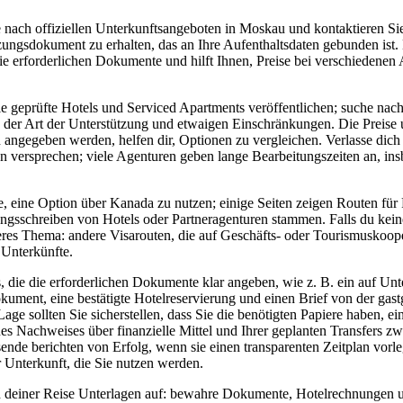
nach offiziellen Unterkunftsangeboten in Moskau und kontaktieren Sie
ungsdokument zu erhalten, das an Ihre Aufenthaltsdaten gebunden ist.
die erforderlichen Dokumente und hilft Ihnen, Preise bei verschiedenen
ie geprüfte Hotels und Serviced Apartments veröffentlichen; suche nac
der Art der Unterstützung und etwaigen Einschränkungen. Die Preise 
n angegeben werden, helfen dir, Optionen zu vergleichen. Verlasse dich 
 versprechen; viele Agenturen geben lange Bearbeitungszeiten an, in
e, eine Option über Kanada zu nutzen; einige Seiten zeigen Routen fü
zungsschreiben von Hotels oder Partneragenturen stammen. Falls du ke
eres Thema: andere Visarouten, die auf Geschäfts- oder Tourismuskooper
 Unterkünfte.
 die die erforderlichen Dokumente klar angeben, wie z. B. ein auf Unt
ument, eine bestätigte Hotelreservierung und einen Brief von der gast
age sollten Sie sicherstellen, dass Sie die benötigten Papiere haben, ei
nes Nachweises über finanzielle Mittel und Ihrer geplanten Transfers 
ende berichten von Erfolg, wenn sie einen transparenten Zeitplan vorl
 Unterkunft, die Sie nutzen werden.
ach deiner Reise Unterlagen auf: bewahre Dokumente, Hotelrechnungen