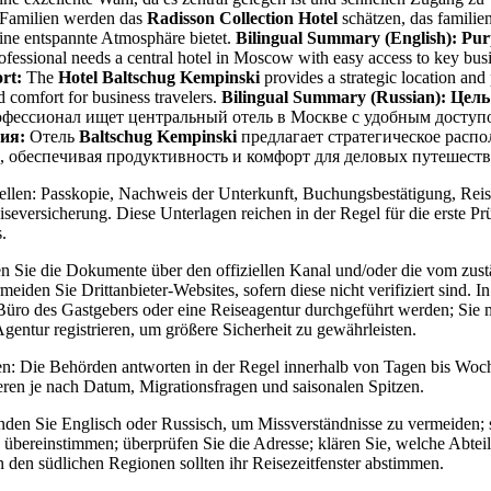
. Familien werden das
Radisson Collection Hotel
schätzen, das familie
ne entspannte Atmosphäre bietet.
Bilingual Summary (English):
Pur
fessional needs a central hotel in Moscow with easy access to key busin
rt:
The
Hotel Baltschug Kempinski
provides a strategic location an
d comfort for business travelers.
Bilingual Summary (Russian):
Цель
фессионал ищет центральный отель в Москве с удобным доступ
ия:
Отель
Baltschug Kempinski
предлагает стратегическое расп
, обеспечивая продуктивность и комфорт для деловых путешест
len: Passkopie, Nachweis der Unterkunft, Buchungsbestätigung, Reis
eiseversicherung. Diese Unterlagen reichen in der Regel für die erste P
.
 Sie die Dokumente über den offiziellen Kanal und/oder die vom zus
eiden Sie Drittanbieter-Websites, sofern diese nicht verifiziert sind. I
 Büro des Gastgebers oder eine Reiseagentur durchgeführt werden; Sie 
gentur registrieren, um größere Sicherheit zu gewährleisten.
n: Die Behörden antworten in der Regel innerhalb von Tagen bis Woch
eren je nach Datum, Migrationsfragen und saisonalen Spitzen.
den Sie Englisch oder Russisch, um Missverständnisse zu vermeiden; st
übereinstimmen; überprüfen Sie die Adresse; klären Sie, welche Abteil
in den südlichen Regionen sollten ihr Reisezeitfenster abstimmen.