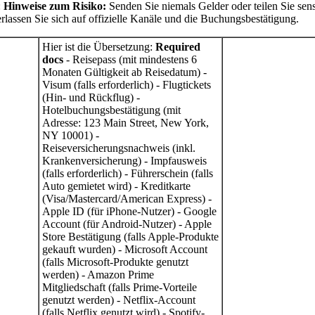
:
Hinweise zum Risiko:
Senden Sie niemals Gelder oder teilen Sie sens
verlassen Sie sich auf offizielle Kanäle und die Buchungsbestätigung.
Hier ist die Übersetzung:
Required
docs
- Reisepass (mit mindestens 6 Monaten Gültigkeit ab Reisedatum) - Visum (falls erforderlich) - Flugtickets (Hin- und Rückflug) - Hotelbuchungsbestätigung (mit Adresse: 123 Main Street, New York, NY 10001) - Reiseversicherungsnachweis (inkl. Krankenversicherung) - Impfausweis (falls erforderlich) - Führerschein (falls Auto gemietet wird) - Kreditkarte (Visa/Mastercard/American Express) - Apple ID (für iPhone-Nutzer) - Google Account (für Android-Nutzer) - Apple Store Bestätigung (falls Apple-Produkte gekauft wurden) - Microsoft Account (falls Microsoft-Produkte genutzt werden) - Amazon Prime Mitgliedschaft (falls Prime-Vorteile genutzt werden) - Netflix-Account (falls Netflix genutzt wird) - Spotify-Account (falls Spotify genutzt wird) - PayPal-Account (falls PayPal genutzt wird) - Skype-Account (falls Skype genutzt wird) - Zoom-Account (falls Zoom genutzt wird) - LinkedIn-Profil (falls beruflich relevant) - Facebook-Account (falls privat genutzt wird) - Instagram-Account (falls privat genutzt wird) - Twitter-Account (falls privat genutzt wird) - TikTok-Account (falls privat genutzt wird) - WhatsApp-Account (falls privat genutzt wird) - Telegram-Account (falls privat genutzt wird) - Signal-Account (falls privat genutzt wird) - Discord-Account (falls privat genutzt wird) - Reddit-Account (falls privat genutzt wird) - Pinterest-Account (falls privat genutzt wird) - Tumblr-Account (falls privat genutzt wird) - Snapchat-Account (falls privat genutzt wird) - YouTube-Account (falls privat genutzt wird) - Twitch-Account (falls privat genutzt wird) - Steam-Account (falls privat genutzt wird) - Epic Games-Account (falls privat genutzt wird) - PlayStation Network-Account (falls privat genutzt wird) - Xbox Live-Account (falls privat genutzt wird) - Nintendo Account (falls privat genutzt wird) - Google Play Store-Account (falls privat genutzt wird) - Apple App Store-Account (falls privat genutzt wird) - Amazon-Account (falls privat genutzt wird) - eBay-Account (falls privat genutzt wird) - PayPal-Account (falls privat genutzt wird) - Bankkonto (mit IBAN und BIC) - Steueridentifikationsnummer (falls erforderlich) - Sozialversicherungsnummer (falls erforderlich) - Arbeitsvertrag (falls erforderlich) - Gehaltsnachweise (falls erforderlich) - Mietvertrag (falls erforderlich) - Stromrechnung (falls erforderlich) - Wasserrechnung (falls erforderlich) - Gasrechnung (falls erforderlich) - Internetrechnung (falls erforderlich) - Telefonrechnung (falls erforderlich) - Kfz-Versicherung (falls erforderlich) - Kfz-Schein (falls erforderlich) - Kfz-Zulassung (falls erforderlich) - Kfz-Inspektion (falls erforderlich) - Kfz-Werkstattrechnungen (falls erforderlich) - Kfz-Tankquittungen (falls erforderlich) - Kfz-Parkausweise (falls erforderlich) - Kfz-Mautausweise (falls erforderlich) - Kfz-Fahrtenbuch (falls erforderlich) - Kfz-Serviceheft (falls erforderlich) - Kfz-Wartungsplan (falls erforderlich) - Kfz-Reparaturrechnungen (falls erforderlich) - Kfz-Teilekatalog (falls erforderlich) - Kfz-Zubehörkatalog (falls erforderlich) - Kfz-Versicherungspolicen (falls erforderlich) - Kfz-Schadensmeldungen (falls erforderlich) - Kfz-Unfallberichte (falls erforderlich) - Kfz-Reparaturverträge (falls erforderlich) - Kfz-Leasingverträge (falls erforderlich) - Kfz-Finanzierungsverträge (falls erforderlich) - Kfz-Kaufverträge (falls erforderlich) - Kfz-Verkaufsverträge (falls erforderlich) - Kfz-Übergabeprotokolle (falls erforderlich) - Kfz-Wertgutachten (falls erforderlich) - Kfz-TÜV-Berichte (falls erforderlich) - Kfz-Abgasuntersuchungen (falls erforderlich) - Kfz-HU-Berichte (falls erforderlich) - Kfz-Sicherheitsprüfungen (falls erforderlich) - Kfz-Diebstahlschutz (falls erforderlich) - Kfz-Diebstahlmeldungen (falls erforderlich) - Kfz-Diebstahlversicherungen (falls erforderlich) - Kfz-Diebstahlschutzsysteme (falls erforderlich) - Kfz-Diebstahlschutzverträge (falls erforderlich) - Kfz-Diebstahlschutzgarantien (falls erforderlich) - Kfz-Diebstahlschutzversicherungen (falls erforderlich) - Kfz-Diebstahlschutzpolicen (falls erforderlich) - Kfz-Diebstahlschutzverträge (falls erforderlich) - Kfz-Diebstahlschutzgarantien (falls erforderlich) - Kfz-Diebstahlschutzversicherungen (falls erforderlich) - Kfz-Diebstahlschutzpolicen (falls erforderlich) - Kfz-Diebstahlschutzverträge (falls erforderlich) - Kfz-Diebstahlschutzgarantien (falls erforderlich) - Kfz-Diebstahlschutzversicherungen (falls erforderlich) - Kfz-Diebstahlschutzpolicen (falls erforderlich) - Kfz-Diebstahlschutzverträge (falls erforderlich) - Kfz-Diebstahlschutzgarantien (falls erforderlich) - Kfz-Diebstahlschutzversicherungen (falls erforderlich) - Kfz-Diebstahlschutzpolicen (falls erforderlich) - Kfz-Diebstahlschutzverträge (falls erforderlich) - Kfz-Diebstahlschutzgarantien (falls erforderlich) - Kfz-Diebstahlschutzversicherungen (falls erforderlich) - Kfz-Diebstahlschutzpolicen (falls erforderlich) - Kfz-Diebstahlschutzverträge (falls erforderlich) - Kfz-Diebstahlschutzgarantien (falls erforderlich) - Kfz-Diebstahlschutzversicherungen (falls erforderlich) - Kfz-Diebstahlschutzpolicen (falls erforderlich) - Kfz-Diebstahlschutzverträge (falls erforderlich) - Kfz-Diebstahlschutzgarantien (falls erforderlich) - Kfz-Diebstahlschutzversicherungen (falls erforderlich) - Kfz-Diebstahlschutzpolicen (falls erforderlich) - Kfz-Diebstahlschutzverträge (falls erforderlich) - Kfz-Diebstahlschutzgarantien (falls erforderlich) - Kfz-Diebstahlschutzversicherungen (falls erforderlich) - Kfz-Diebstahlschutzpolicen (falls erforderlich) - Kfz-Diebstahlschutzverträge (falls erforderlich) - Kfz-Diebstahlschutzgarantien (falls erforderlich) - Kfz-Diebstahlschutzversicherungen (falls erforderlich) - Kfz-Diebstahlschutzpolicen (falls erforderlich) - Kfz-Diebstahlschutzverträge (falls erforderlich) - Kfz-Diebstahlschutzgarantien (falls erforderlich) - Kfz-Diebstahlschutzversicherungen (falls erforderlich) - Kfz-Diebstahlschutzpolicen (falls erforderlich) - Kfz-Diebstahlschutzverträge (falls erforderlich) - Kfz-Diebstahlschutzgarantien (falls erforderlich) - Kfz-Diebstahlschutzversicherungen (falls erforderlich) - Kfz-Diebstahlschutzpolicen (falls erforderlich) - Kfz-Diebstahlschutzverträge (falls erforderlich) - Kfz-Diebstahlschutzgarantien (falls erforderlich) - Kfz-Diebstahlschutzversicherungen (falls erforderlich) - Kfz-Diebstahlschutzpolicen (falls erforderlich) - Kfz-Diebstahlschutzverträge (falls erforderlich) - Kfz-Diebstahlschutzgarantien (falls erforderlich) - Kfz-Diebstahlschutzversicherungen (falls erforderlich) - Kfz-Diebstahlschutzpolicen (falls erforderlich) - Kfz-Diebstahlschutzverträge (falls erforderlich) - Kfz-Diebstahlschutzgarantien (falls erforderlich) - Kfz-Diebstahlschutzversicherungen (falls erforderlich) - Kfz-Diebstahlschutzpolicen (falls erforderlich) - Kfz-Diebstahlschutzverträge (falls erforderlich) - Kfz-Diebstahlschutzgarantien (falls erforderlich) - Kfz-Diebstahlschutzversicherungen (falls erforderlich) - Kfz-Diebstahlschutzpolicen (falls erforderlich) - Kfz-Diebstahlschutzverträge (falls erforderlich) - Kfz-Diebstahlschutzgarantien (falls erforderlich) - Kfz-Diebstahlschutzversicherungen (falls erforderlich) - Kfz-Diebstahlschutzpolicen (falls erforderlich) - Kfz-Diebstahlschutzverträge (falls erforderlich) - Kfz-Diebstahlschutzgarantien (falls erforderlich) - Kfz-Diebstahlschutzversicherungen (falls erforderlich) - Kfz-Diebstahlschutzpolicen (falls erforderlich) - Kfz-Diebstahlschutzverträge (falls erforderlich) - Kfz-Diebstahlschutzgarantien (falls erforderlich) - Kfz-Diebstahlschutzversicherungen (falls erforderlich) - Kfz-Diebstahlschutzpolicen (falls erforderlich) - Kfz-Diebstahlschutzverträge (falls erforderlich) - Kfz-Diebstahlschutzgarantien (falls erforderlich) - Kfz-Diebstahlschutzversicherungen (falls erforderlich) - Kfz-Diebstahlschutzpolicen (falls erforderlich) - Kfz-Diebstahlschutzverträge (falls erforderlich) - Kfz-Diebstahlschutzgarantien (falls erforderlich) - Kfz-Diebstahlschutzversicherungen (falls erforderlich) - Kfz-Diebstahlschutzpolicen (falls erforderlich) - Kfz-Diebstahlschutzverträge (falls erforderlich) - Kfz-Diebstahlschutzgarantien (falls erforderlich) - Kfz-Diebstahlschutzversicherungen (falls erforderlich) - Kfz-Diebstahlschutzpolicen (falls erforderlich) - Kfz-Diebstahlschutzverträge (falls erforderlich) - Kfz-Diebstahlschutzgarantien (falls erforderlich) - Kfz-Diebstahlschutzversicherungen (falls erforderlich) - Kfz-Diebstahlschutzpolicen (falls erforderlich) - Kfz-Diebstahlschutzverträge (falls erforderlich) - Kfz-Diebstahlschutzgarantien (falls erforderlich) - Kfz-Diebstahlschutzversicherungen (falls erforderlich) - Kfz-Diebstahlschutzpolicen (falls erforderlich) - Kfz-Diebstahlschutzverträge (falls erforderlich) - Kfz-Diebstahlschutzgarantien (falls erforderlich) - Kfz-Diebstahlschutzversicherungen (falls erforderlich) - Kfz-Diebstahlschutzpolicen (falls erforderlich) - Kfz-Diebstahlschutzverträge (falls erforderlich) - Kfz-Diebstahlschutzgarantien (falls erforderlich) - Kfz-Diebstahlschutzversicherungen (falls erforderlich) - Kfz-Diebstahlschutzpolicen (falls erforderlich) - Kfz-Diebstahlschutzverträge (falls erforderlich) - Kfz-Diebstahlschutzgarantien (falls erforderlich) - Kfz-Diebstahlschutzversicherungen (falls erforderlich) - Kfz-Diebstahlschutzpolicen (falls erforderlich) - Kfz-Diebstahlschutzverträge (falls erforderlich) - Kfz-Diebstahlschutzgarantien (falls erforderlich) - Kfz-Diebstahlschutzversicherungen (falls erforderlich) - Kfz-Diebstahlschutzpolicen (falls erforderlich) - Kfz-Diebstahlschutzverträge (falls erforderlich) - Kfz-Diebstahlschutzgarantien (falls erforderlich) - Kfz-Diebstahlschutzversicherungen (falls erforderlich) - Kfz-Diebstahlschutzpolicen (falls erforderlich) - Kfz-Diebstahlschutzverträge (falls erforderlich) - Kfz-Diebstahlschutzgarantien (falls erforderlich) - Kfz-Diebstahlschutzversicherungen (falls erforderlich) - Kfz-Diebstahlschutzpolicen (falls erforderlich) - Kfz-Diebstahlschutzverträge (falls erforderlic