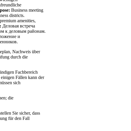
nfreundliche
pose:
Business meeting
ess districts.
d premium amenities,
:
Деловая встреча
ом к деловым районам.
оложение и
венников.
eplan, Nachweis über
rüfung durch die
tändigen Fachbereich
n einigen Fällen kann der
müssen sich
en; die
ellen Sie sicher, dass
ung für den Fall