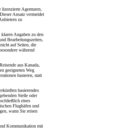
 lizenzierte Agenturen,
 Dieser Ansatz vermeidet
 Anbietern zu
h klaren Angaben zu den
und Bearbeitungszeiten,
nicht auf Seiten, die
sbesondere während
r Reisende aus Kanada,
inen geeigneten Weg
ationen basieren, statt
erkünften basierendes
gebenden Stelle oder
nschließlich eines
zwischen Flughäfen und
egen, wann Sie reisen
 und Kommunikation mit