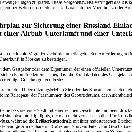
 etwaige Fragen zu klären. Diese Vorgehensweise verringert das Risiko 
genüber Behörden zu erklären, falls nach deiner Migrations- oder Aufe
hrplan zur Sicherung einer Russland-Einla
 einer Airbnb-Unterkunft und einer Unterk
t an die lokale Migrationsbehörde, um die geltenden Anforderungen für
Unterkunft in Moskau zu bestätigen.
t dem Gastgeber oder dem Eigentümer, der einen offiziellen Unterstützu
stellen kann. Stellen Sie sicher, dass die Kontaktdaten des Gastgebers
 er gültige Genehmigungen besitzt.
ordern, den Unterstützungsbrief an Sie oder das Konsulat zu senden, ein
e im Reisepass, der Passnummer, des Geburtsdatums, der Aufenthaltsd
t eine faszinierende Stadt mit einer reichen Geschichte und beeindruck
ml
sind absolute Highlights, die man nicht verpassen sollte. Für Kunstli
Muss, während die
Erlöserkathedrale
mit ihrer majestätischen Ersche
ne lebendige Atmosphäre mit Cafés und Souvenirläden. Für Geschäftsrei
ine exzellente Wahl, da es zentral gelegen ist und schnellen Zugang zu