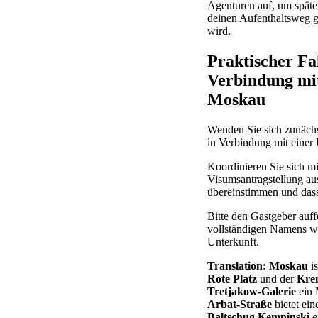
Agenturen auf, um später
deinen Aufenthaltsweg ge
wird.
Praktischer Fa
Verbindung mit
Moskau
Wenden Sie sich zunächs
in Verbindung mit einer 
Koordinieren Sie sich mi
Visumsantragstellung aus
übereinstimmen und dass
Bitte den Gastgeber auff
vollständigen Namens wi
Unterkunft.
Translation:
Moskau
is
Rote Platz
und der
Kre
Tretjakow-Galerie
ein 
Arbat-Straße
bietet ei
Baltschug Kempinski
e