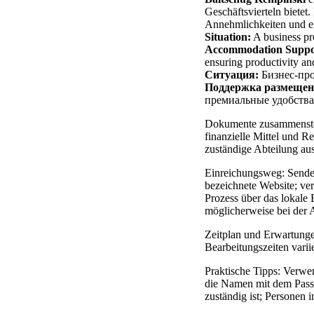
Geschäftsvierteln bietet
Annehmlichkeiten und ei
Situation:
A business pro
Accommodation Suppo
ensuring productivity an
Ситуация:
Бизнес-про
Поддержка размещен
премиальные удобства
Dokumente zusammenstel
finanzielle Mittel und R
zuständige Abteilung aus
Einreichungsweg: Senden
bezeichnete Website; verm
Prozess über das lokale
möglicherweise bei der A
Zeitplan und Erwartunge
Bearbeitungszeiten varii
Praktische Tipps: Verwen
die Namen mit dem Pass 
zuständig ist; Personen 