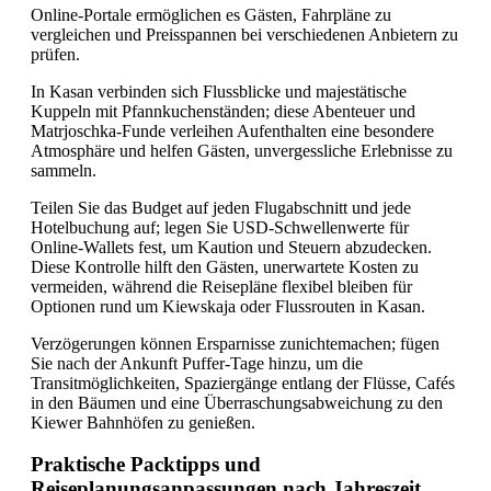
Online-Portale ermöglichen es Gästen, Fahrpläne zu
vergleichen und Preisspannen bei verschiedenen Anbietern zu
prüfen.
In Kasan verbinden sich Flussblicke und majestätische
Kuppeln mit Pfannkuchenständen; diese Abenteuer und
Matrjoschka-Funde verleihen Aufenthalten eine besondere
Atmosphäre und helfen Gästen, unvergessliche Erlebnisse zu
sammeln.
Teilen Sie das Budget auf jeden Flugabschnitt und jede
Hotelbuchung auf; legen Sie USD-Schwellenwerte für
Online-Wallets fest, um Kaution und Steuern abzudecken.
Diese Kontrolle hilft den Gästen, unerwartete Kosten zu
vermeiden, während die Reisepläne flexibel bleiben für
Optionen rund um Kiewskaja oder Flussrouten in Kasan.
Verzögerungen können Ersparnisse zunichtemachen; fügen
Sie nach der Ankunft Puffer-Tage hinzu, um die
Transitmöglichkeiten, Spaziergänge entlang der Flüsse, Cafés
in den Bäumen und eine Überraschungsabweichung zu den
Kiewer Bahnhöfen zu genießen.
Praktische Packtipps und
Reiseplanungsanpassungen nach Jahreszeit