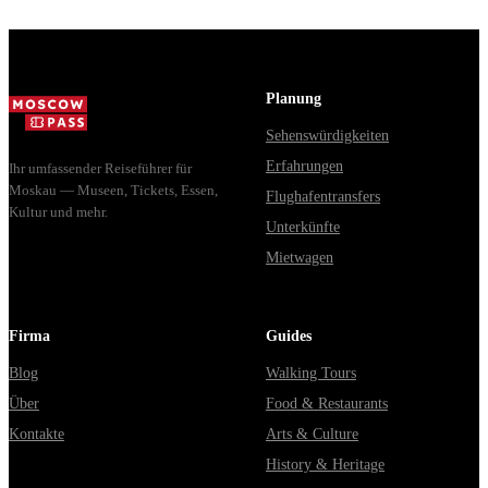
Planung
Sehenswürdigkeiten
Erfahrungen
Ihr umfassender Reiseführer für
Moskau — Museen, Tickets, Essen,
Flughafentransfers
Kultur und mehr.
Unterkünfte
Mietwagen
Firma
Guides
Blog
Walking Tours
Über
Food & Restaurants
Kontakte
Arts & Culture
History & Heritage