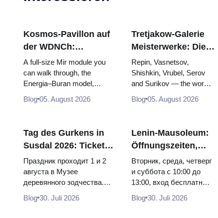
Kosmos-Pavillon auf
Tretjakow-Galerie
der WDNCh:
Meisterwerke: Die
Russlands größte
Gemälde, wegen
A full-size Mir module you
Repin, Vasnetsov,
Raumfahrtausstellung
derer sich die Reise
can walk through, the
Shishkin, Vrubel, Serov
Energia–Buran model,
and Surikov — the works
von innen
lohnt
scorched descent capsules
that stop people, where
Blog
05. August 2026
Blog
05. August 2026
and 120 pieces of flight...
they hang, and why
booking the...
Tag des Gurkens in
Lenin-Mausoleum:
Susdal 2026: Tickets,
Öffnungszeiten,
Termine und wie man
Eintritt und die
Праздник проходит 1 и 2
Вторник, среда, четверг
von Moskau aus
Hauptverwechslung
августа в Музее
и суббота с 10:00 до
деревянного зодчества.
13:00, вход бесплатный.
anreist
mit dem Kreml
Сколько стоят билеты, как
Почему источники
Blog
30. Juli 2026
Blog
30. Juli 2026
доехать из Москвы через
расходятся в днях, чем
Владими...
Мавзолей от...