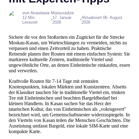
von Anastasia Maisuradze
12 Min.
17. Januar
Aktualisiert 06. August
•
•
Lesezeit
2026
2026
Sichere dir vor den Stoßzeiten ein Zugticket für die Strecke
Moskau-Kasan, um Warteschlangen zu vermeiden, nichts zu
verpassen und einen Zeitvorteil zu haben. Praktische
Reisende planen ihre Routen mit einem einfachen System: Sie
markieren kulturelle Zentren, traditionelle Viertel und
ungewöhnliche Orte, an denen Einheimische einkaufen, essen
und verweilen.
Kraftvolle Routen für 7-14 Tage mit zentralen
Knotenpunkten, lokalen Märkten und Kunstzentren. Abseits
der Klassiker tauchen Sie in traditionelle Viertel ein, trinken
Tee mit Einheimischen und beachten Bargeldbedarf bei
kleinen Händlern. In Kasan suchen Sie das Herz der
tatarischen Kultur, das von Einheimischen als „vokrugsvert"
bezeichnet wird, um Gemeinschaftsnester widerzuspiegeln. In
den Vierteln von Kasan teilen die Menschen Geschichten. Die
Ausrüstung umfasst Bargeld, eine lokale SIM-Karte und eine
kompakte Karte.