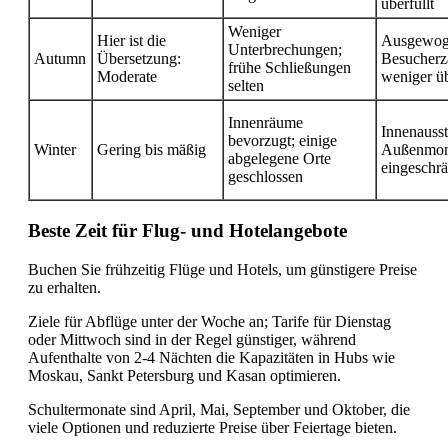
überfüllt
Weniger
Hier ist die
Ausgewog
Unterbrechungen;
Autumn
Übersetzung:
Besucherz
frühe Schließungen
Moderate
weniger ü
selten
Innenräume
Innenausst
bevorzugt; einige
Winter
Gering bis mäßig
Außenmon
abgelegene Orte
eingeschrä
geschlossen
Beste Zeit für Flug- und Hotelangebote
Buchen Sie frühzeitig Flüge und Hotels, um günstigere Preise
zu erhalten.
Ziele für Abflüge unter der Woche an; Tarife für Dienstag
oder Mittwoch sind in der Regel günstiger, während
Aufenthalte von 2-4 Nächten die Kapazitäten in Hubs wie
Moskau, Sankt Petersburg und Kasan optimieren.
Schultermonate sind April, Mai, September und Oktober, die
viele Optionen und reduzierte Preise über Feiertage bieten.