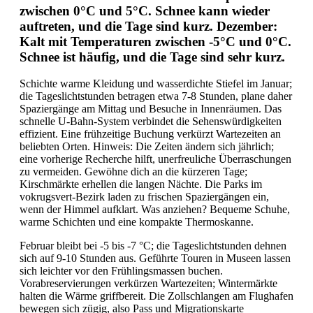
zwischen 0°C und 5°C. Schnee kann wieder
auftreten, und die Tage sind kurz. Dezember:
Kalt mit Temperaturen zwischen -5°C und 0°C.
Schnee ist häufig, und die Tage sind sehr kurz.
Schichte warme Kleidung und wasserdichte Stiefel im Januar;
die Tageslichtstunden betragen etwa 7-8 Stunden, plane daher
Spaziergänge am Mittag und Besuche in Innenräumen. Das
schnelle U-Bahn-System verbindet die Sehenswürdigkeiten
effizient. Eine frühzeitige Buchung verkürzt Wartezeiten an
beliebten Orten. Hinweis: Die Zeiten ändern sich jährlich;
eine vorherige Recherche hilft, unerfreuliche Überraschungen
zu vermeiden. Gewöhne dich an die kürzeren Tage;
Kirschmärkte erhellen die langen Nächte. Die Parks im
vokrugsvert-Bezirk laden zu frischen Spaziergängen ein,
wenn der Himmel aufklart. Was anziehen? Bequeme Schuhe,
warme Schichten und eine kompakte Thermoskanne.
Februar bleibt bei -5 bis -7 °C; die Tageslichtstunden dehnen
sich auf 9-10 Stunden aus. Geführte Touren in Museen lassen
sich leichter vor den Frühlingsmassen buchen.
Vorabreservierungen verkürzen Wartezeiten; Wintermärkte
halten die Wärme griffbereit. Die Zollschlangen am Flughafen
bewegen sich zügig, also Pass und Migrationskarte