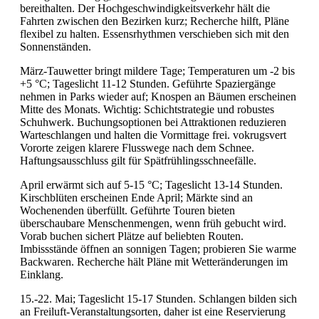
bereithalten. Der Hochgeschwindigkeitsverkehr hält die
Fahrten zwischen den Bezirken kurz; Recherche hilft, Pläne
flexibel zu halten. Essensrhythmen verschieben sich mit den
Sonnenständen.
März-Tauwetter bringt mildere Tage; Temperaturen um -2 bis
+5 °C; Tageslicht 11-12 Stunden. Geführte Spaziergänge
nehmen in Parks wieder auf; Knospen an Bäumen erscheinen
Mitte des Monats. Wichtig: Schichtstrategie und robustes
Schuhwerk. Buchungsoptionen bei Attraktionen reduzieren
Warteschlangen und halten die Vormittage frei. vokrugsvert
Vororte zeigen klarere Flusswege nach dem Schnee.
Haftungsausschluss gilt für Spätfrühlingsschneefälle.
April erwärmt sich auf 5-15 °C; Tageslicht 13-14 Stunden.
Kirschblüten erscheinen Ende April; Märkte sind an
Wochenenden überfüllt. Geführte Touren bieten
überschaubare Menschenmengen, wenn früh gebucht wird.
Vorab buchen sichert Plätze auf beliebten Routen.
Imbissstände öffnen an sonnigen Tagen; probieren Sie warme
Backwaren. Recherche hält Pläne mit Wetteränderungen im
Einklang.
15.-22. Mai; Tageslicht 15-17 Stunden. Schlangen bilden sich
an Freiluft-Veranstaltungsorten, daher ist eine Reservierung