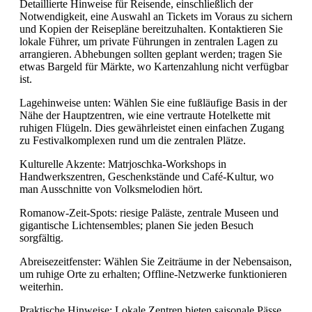
Detaillierte Hinweise für Reisende, einschließlich der
Notwendigkeit, eine Auswahl an Tickets im Voraus zu sichern
und Kopien der Reisepläne bereitzuhalten. Kontaktieren Sie
lokale Führer, um private Führungen in zentralen Lagen zu
arrangieren. Abhebungen sollten geplant werden; tragen Sie
etwas Bargeld für Märkte, wo Kartenzahlung nicht verfügbar
ist.
Lagehinweise unten: Wählen Sie eine fußläufige Basis in der
Nähe der Hauptzentren, wie eine vertraute Hotelkette mit
ruhigen Flügeln. Dies gewährleistet einen einfachen Zugang
zu Festivalkomplexen rund um die zentralen Plätze.
Kulturelle Akzente: Matrjoschka-Workshops in
Handwerkszentren, Geschenkstände und Café-Kultur, wo
man Ausschnitte von Volksmelodien hört.
Romanow-Zeit-Spots: riesige Paläste, zentrale Museen und
gigantische Lichtensembles; planen Sie jeden Besuch
sorgfältig.
Abreisezeitfenster: Wählen Sie Zeiträume in der Nebensaison,
um ruhige Orte zu erhalten; Offline-Netzwerke funktionieren
weiterhin.
Praktische Hinweise: Lokale Zentren bieten saisonale Pässe