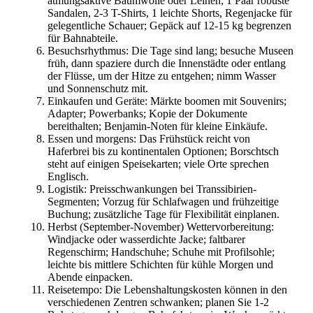
atmungsaktive Baumwolle oder Leinen; 1 Paar robuste
Sandalen, 2-3 T-Shirts, 1 leichte Shorts, Regenjacke für
gelegentliche Schauer; Gepäck auf 12-15 kg begrenzen
für Bahnabteile.
Besuchsrhythmus: Die Tage sind lang; besuche Museen
früh, dann spaziere durch die Innenstädte oder entlang
der Flüsse, um der Hitze zu entgehen; nimm Wasser
und Sonnenschutz mit.
Einkaufen und Geräte: Märkte boomen mit Souvenirs;
Adapter; Powerbanks; Kopie der Dokumente
bereithalten; Benjamin-Noten für kleine Einkäufe.
Essen und morgens: Das Frühstück reicht von
Haferbrei bis zu kontinentalen Optionen; Borschtsch
steht auf einigen Speisekarten; viele Orte sprechen
Englisch.
Logistik: Preisschwankungen bei Transsibirien-
Segmenten; Vorzug für Schlafwagen und frühzeitige
Buchung; zusätzliche Tage für Flexibilität einplanen.
Herbst (September-November) Wettervorbereitung:
Windjacke oder wasserdichte Jacke; faltbarer
Regenschirm; Handschuhe; Schuhe mit Profilsohle;
leichte bis mittlere Schichten für kühle Morgen und
Abende einpacken.
Reisetempo: Die Lebenshaltungskosten können in den
verschiedenen Zentren schwanken; planen Sie 1-2