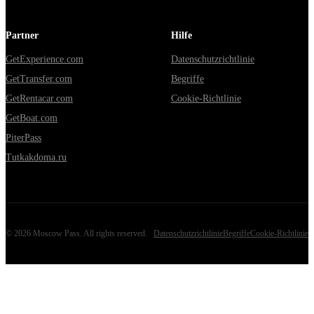
Partner
Hilfe
GetExperience.com
Datenschutzrichtlinie
GetTransfer.com
Begriffe
GetRentacar.com
Cookie-Richtlinie
GetBoat.com
PiterPass
Tutkakdoma.ru
©
2026
Moscow Pass
. All rights reserved.
Datenschutzrichtlinie
Begriffe
Cookie-Richtlinie