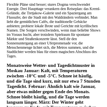
Flexible Pläne sind besser; stures Dogma verschwendet
Energie. Drei Haupttage verankern den Reiseplan: das Kreml-
Gelände, die Tretjakow-Galerie und ein Spaziergang am
Flussufer, der die Stadt mit den Waldrändern verbindet. Man
liebt die gemütlichen Cafés, die traditionelle Gebäcke
anbieten; probiere lokale Brote und Gerichte mit kyrillischen
Namen. Die Sorgen verschwinden, wenn man beliebte Shows
im Voraus bucht, aber trotzdem Spielraum für spontane
Märkte und Straßenkonzerte lässt. Stell dir den
Sonnenuntergang an einer Uferpromenade vor, die
Menschenmenge lichtet sich, die Metros summen, und die
Stadtlichter werden blau für einen magischen Abschluss des
Tages.
Monatsweise Wetter- und Tageslichtmuster in
Moskau Januar: Kalt, mit Temperaturen
zwischen -10°C und -5°C. Schnee ist häufig,
und die Tage sind kurz, mit nur etwa 7 Stunden
Tageslicht. Februar: Ähnlich kalt wie Januar,
aber etwas milder gegen Ende des Monats.
Schnee bleibt häufig, und die Tage werden
langsam länger. März: Der Winter geht