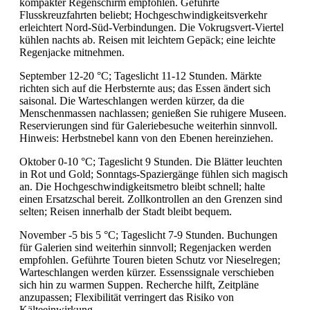
kompakter Regenschirm empfohlen. Geführte
Flusskreuzfahrten beliebt; Hochgeschwindigkeitsverkehr
erleichtert Nord-Süd-Verbindungen. Die Vokrugsvert-Viertel
kühlen nachts ab. Reisen mit leichtem Gepäck; eine leichte
Regenjacke mitnehmen.
September 12-20 °C; Tageslicht 11-12 Stunden. Märkte
richten sich auf die Herbsternte aus; das Essen ändert sich
saisonal. Die Warteschlangen werden kürzer, da die
Menschenmassen nachlassen; genießen Sie ruhigere Museen.
Reservierungen sind für Galeriebesuche weiterhin sinnvoll.
Hinweis: Herbstnebel kann von den Ebenen hereinziehen.
Oktober 0-10 °C; Tageslicht 9 Stunden. Die Blätter leuchten
in Rot und Gold; Sonntags-Spaziergänge fühlen sich magisch
an. Die Hochgeschwindigkeitsmetro bleibt schnell; halte
einen Ersatzschal bereit. Zollkontrollen an den Grenzen sind
selten; Reisen innerhalb der Stadt bleibt bequem.
November -5 bis 5 °C; Tageslicht 7-9 Stunden. Buchungen
für Galerien sind weiterhin sinnvoll; Regenjacken werden
empfohlen. Geführte Touren bieten Schutz vor Nieselregen;
Warteschlangen werden kürzer. Essenssignale verschieben
sich hin zu warmen Suppen. Recherche hilft, Zeitpläne
anzupassen; Flexibilität verringert das Risiko von
Kälteeinwirkung.