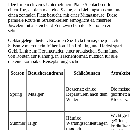
Idee für ein cleveres Unternehmen: Plane Sichtachsen für
einen Tag, an dem man eine Statue, ein Lieblingsmuseum und
einen zentralen Platz besucht, mit einer Mittagspause. Diese
parallele Route in Straßenkreisen ermöglicht es, mehrere
Juwelen mit ausreichend Zeit zwischen den Stationen zu
sehen.
Geldangelegenheiten: Erwarten Sie Ticketpreise, die je nach
Saison variieren; ein früher Kauf im Frühling und Herbst spart
Geld. Link zum Herunterladen einer praktischen Sammlung
von Routen zur Planung, in Taschenformat, nützlich für alle,
die eine kompakte Reiseplanung suchen.
Season
Besucherandrang
Schließungen
Attraktio
Begrenzt; einige
Die meiste
Spring
Mäßiger
Reparaturen nach dem
geöffnet; 
Winter
Klöster va
Wichtige 
Häufige
geöffnet;
Summer
High
Wartungsschließungen
Freiluftve
möglich