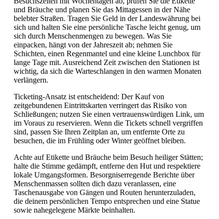
Besuchszeiten mit Wochentagen ab, prüfen Sie die Etikette
und Bräuche und planen Sie das Mittagessen in der Nähe
belebter Straßen. Tragen Sie Geld in der Landeswährung bei
sich und halten Sie eine persönliche Tasche leicht genug, um
sich durch Menschenmengen zu bewegen. Was Sie
einpacken, hängt von der Jahreszeit ab; nehmen Sie
Schichten, einen Regenmantel und eine kleine Lunchbox für
lange Tage mit. Ausreichend Zeit zwischen den Stationen ist
wichtig, da sich die Warteschlangen in den warmen Monaten
verlängern.
Ticketing-Ansatz ist entscheidend: Der Kauf von
zeitgebundenen Eintrittskarten verringert das Risiko von
Schließungen; nutzen Sie einen vertrauenswürdigen Link, um
im Voraus zu reservieren. Wenn die Tickets schnell vergriffen
sind, passen Sie Ihren Zeitplan an, um entfernte Orte zu
besuchen, die im Frühling oder Winter geöffnet bleiben.
Achte auf Etikette und Bräuche beim Besuch heiliger Stätten;
halte die Stimme gedämpft, entferne den Hut und respektiere
lokale Umgangsformen. Besorgniserregende Berichte über
Menschenmassen sollten dich dazu veranlassen, eine
Taschenausgabe von Gängen und Routen herunterzuladen,
die deinem persönlichen Tempo entsprechen und eine Statue
sowie nahegelegene Märkte beinhalten.