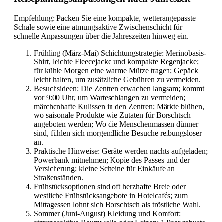
Empfehlung: Packen Sie eine kompakte, wetterangepasste
Schale sowie eine atmungsaktive Zwischenschicht für
schnelle Anpassungen über die Jahreszeiten hinweg ein.
Frühling (März-Mai) Schichtungstrategie: Merinobasis-
Shirt, leichte Fleecejacke und kompakte Regenjacke;
für kühle Morgen eine warme Mütze tragen; Gepäck
leicht halten, um zusätzliche Gebühren zu vermeiden.
Besuchsideen: Die Zentren erwachen langsam; kommt
vor 9:00 Uhr, um Warteschlangen zu vermeiden;
märchenhafte Kulissen in den Zentren; Märkte blühen,
wo saisonale Produkte wie Zutaten für Borschtsch
angeboten werden; Wo die Menschenmassen dünner
sind, fühlen sich morgendliche Besuche reibungsloser
an.
Praktische Hinweise: Geräte werden nachts aufgeladen;
Powerbank mitnehmen; Kopie des Passes und der
Versicherung; kleine Scheine für Einkäufe an
Straßenständen.
Frühstücksoptionen sind oft herzhafte Breie oder
westliche Frühstücksangebote in Hotelcafés; zum
Mittagessen lohnt sich Borschtsch als tröstliche Wahl.
Sommer (Juni-August) Kleidung und Komfort: