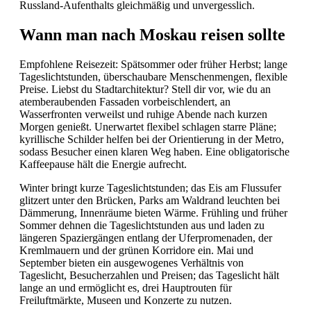
Russland-Aufenthalts gleichmäßig und unvergesslich.
Wann man nach Moskau reisen sollte
Empfohlene Reisezeit: Spätsommer oder früher Herbst; lange
Tageslichtstunden, überschaubare Menschenmengen, flexible
Preise. Liebst du Stadtarchitektur? Stell dir vor, wie du an
atemberaubenden Fassaden vorbeischlendert, an
Wasserfronten verweilst und ruhige Abende nach kurzen
Morgen genießt. Unerwartet flexibel schlagen starre Pläne;
kyrillische Schilder helfen bei der Orientierung in der Metro,
sodass Besucher einen klaren Weg haben. Eine obligatorische
Kaffeepause hält die Energie aufrecht.
Winter bringt kurze Tageslichtstunden; das Eis am Flussufer
glitzert unter den Brücken, Parks am Waldrand leuchten bei
Dämmerung, Innenräume bieten Wärme. Frühling und früher
Sommer dehnen die Tageslichtstunden aus und laden zu
längeren Spaziergängen entlang der Uferpromenaden, der
Kremlmauern und der grünen Korridore ein. Mai und
September bieten ein ausgewogenes Verhältnis von
Tageslicht, Besucherzahlen und Preisen; das Tageslicht hält
lange an und ermöglicht es, drei Hauptrouten für
Freiluftmärkte, Museen und Konzerte zu nutzen.