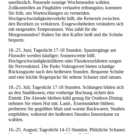
unerlässlich. Passende sonnige Wochenenden wählen.
Zollkontrollen an Flughäfen verlaufen reibungslos; kommen
Sie früh, um Warteschlangen zu vermeiden.
Hochgeschwindigkeitsverkehr hilft, die Reisezeit zwischen
den Bezirken zu verkürzen. Essgewohnheiten verändern sich
mit steigenden Temperaturen. Was zählt für die
Morgenstunden? Halten Sie den Kaffee heiß und die Schuhe
bequem.
18.-25. Juni; Tageslicht 17-18 Stunden. Spaziergänge am
Flussufer werden häufiger; Sonnencreme hilft.
Hochgeschwindigkeitsfähren oder Flusskreuzfahrten sorgen
für Nervenkitzel. Die Parks Vokrugsvert bieten schattige
Rückzugsorte nach den heißesten Stunden. Bequeme Schuhe
und eine leichte Regenjacke für seltene Schauer sind ratsam.
18.-25. Juli; Tageslicht 17-18 Stunden. Schlangen bilden sich
an den Stadtikonen; eine vorherige Buchung sichert den
Eintritt. Die Abende bleiben kühl genug für Outdoor-Dining;
nehmen Sie einen Hut mit. Land-, Essensmärkte blühen;
probieren Sie gegrillten Mais und warme Backwaren. Studien
empfehlen, während der heißesten Stunden Innenräume zu
wählen.
16.-25. August; Tageslicht 14-15 Stunden. Plötzliche Schauer;