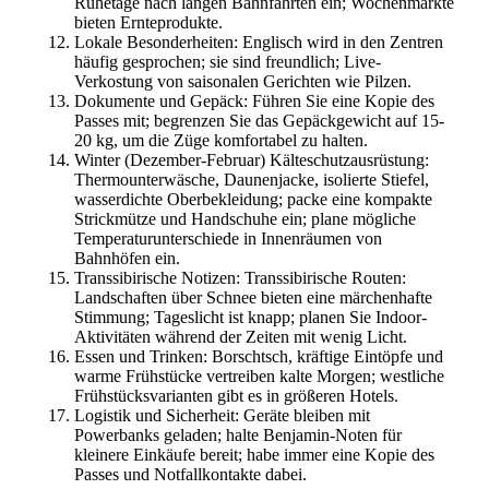
Ruhetage nach langen Bahnfahrten ein; Wochenmärkte
bieten Ernteprodukte.
Lokale Besonderheiten: Englisch wird in den Zentren
häufig gesprochen; sie sind freundlich; Live-
Verkostung von saisonalen Gerichten wie Pilzen.
Dokumente und Gepäck: Führen Sie eine Kopie des
Passes mit; begrenzen Sie das Gepäckgewicht auf 15-
20 kg, um die Züge komfortabel zu halten.
Winter (Dezember-Februar) Kälteschutzausrüstung:
Thermounterwäsche, Daunenjacke, isolierte Stiefel,
wasserdichte Oberbekleidung; packe eine kompakte
Strickmütze und Handschuhe ein; plane mögliche
Temperaturunterschiede in Innenräumen von
Bahnhöfen ein.
Transsibirische Notizen: Transsibirische Routen:
Landschaften über Schnee bieten eine märchenhafte
Stimmung; Tageslicht ist knapp; planen Sie Indoor-
Aktivitäten während der Zeiten mit wenig Licht.
Essen und Trinken: Borschtsch, kräftige Eintöpfe und
warme Frühstücke vertreiben kalte Morgen; westliche
Frühstücksvarianten gibt es in größeren Hotels.
Logistik und Sicherheit: Geräte bleiben mit
Powerbanks geladen; halte Benjamin-Noten für
kleinere Einkäufe bereit; habe immer eine Kopie des
Passes und Notfallkontakte dabei.