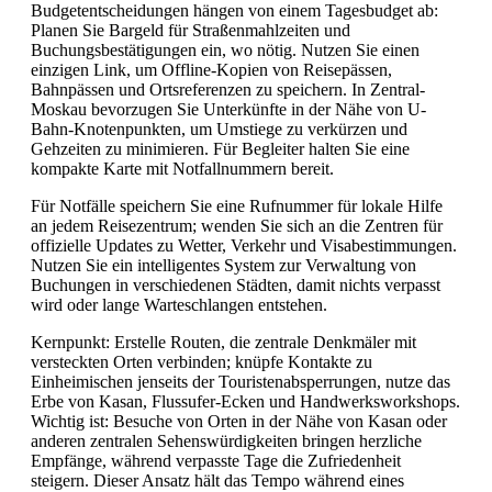
Budgetentscheidungen hängen von einem Tagesbudget ab:
Planen Sie Bargeld für Straßenmahlzeiten und
Buchungsbestätigungen ein, wo nötig. Nutzen Sie einen
einzigen Link, um Offline-Kopien von Reisepässen,
Bahnpässen und Ortsreferenzen zu speichern. In Zentral-
Moskau bevorzugen Sie Unterkünfte in der Nähe von U-
Bahn-Knotenpunkten, um Umstiege zu verkürzen und
Gehzeiten zu minimieren. Für Begleiter halten Sie eine
kompakte Karte mit Notfallnummern bereit.
Für Notfälle speichern Sie eine Rufnummer für lokale Hilfe
an jedem Reisezentrum; wenden Sie sich an die Zentren für
offizielle Updates zu Wetter, Verkehr und Visabestimmungen.
Nutzen Sie ein intelligentes System zur Verwaltung von
Buchungen in verschiedenen Städten, damit nichts verpasst
wird oder lange Warteschlangen entstehen.
Kernpunkt: Erstelle Routen, die zentrale Denkmäler mit
versteckten Orten verbinden; knüpfe Kontakte zu
Einheimischen jenseits der Touristenabsperrungen, nutze das
Erbe von Kasan, Flussufer-Ecken und Handwerksworkshops.
Wichtig ist: Besuche von Orten in der Nähe von Kasan oder
anderen zentralen Sehenswürdigkeiten bringen herzliche
Empfänge, während verpasste Tage die Zufriedenheit
steigern. Dieser Ansatz hält das Tempo während eines