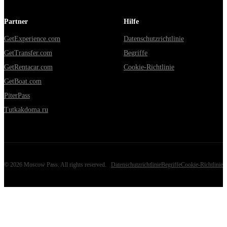
Partner
Hilfe
GetExperience.com
Datenschutzrichtlinie
GetTransfer.com
Begriffe
GetRentacar.com
Cookie-Richtlinie
GetBoat.com
PiterPass
Tutkakdoma.ru
©
2026
Moscow Pass
. All rights reserved.
Datenschutzrichtlinie
Begriffe
Cookie-Richtlinie