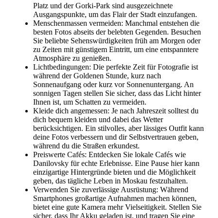
Platz und der Gorki-Park sind ausgezeichnete
Ausgangspunkte, um das Flair der Stadt einzufangen.
Menschenmassen vermeiden: Manchmal entstehen die
besten Fotos abseits der belebten Gegenden. Besuchen
Sie beliebte Sehenswürdigkeiten früh am Morgen oder
zu Zeiten mit günstigem Eintritt, um eine entspanntere
Atmosphäre zu genießen.
Lichtbedingungen: Die perfekte Zeit für Fotografie ist
während der Goldenen Stunde, kurz nach
Sonnenaufgang oder kurz vor Sonnenuntergang. An
sonnigen Tagen stellen Sie sicher, dass das Licht hinter
Ihnen ist, um Schatten zu vermeiden.
Kleide dich angemessen: Je nach Jahreszeit solltest du
dich bequem kleiden und dabei das Wetter
berücksichtigen. Ein stilvolles, aber lässiges Outfit kann
deine Fotos verbessern und dir Selbstvertrauen geben,
während du die Straßen erkundest.
Preiswerte Cafés: Entdecken Sie lokale Cafés wie
Danilovsky für echte Erlebnisse. Eine Pause hier kann
einzigartige Hintergründe bieten und die Möglichkeit
geben, das tägliche Leben in Moskau festzuhalten.
Verwenden Sie zuverlässige Ausrüstung: Während
Smartphones großartige Aufnahmen machen können,
bietet eine gute Kamera mehr Vielseitigkeit. Stellen Sie
sicher, dass Ihr Akku geladen ist, und tragen Sie eine