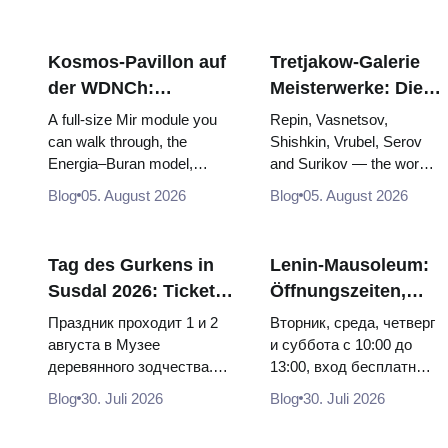
Kosmos-Pavillon auf
Tretjakow-Galerie
der WDNCh:
Meisterwerke: Die
Russlands größte
Gemälde, wegen
A full-size Mir module you
Repin, Vasnetsov,
Raumfahrtausstellung
derer sich die Reise
can walk through, the
Shishkin, Vrubel, Serov
Energia–Buran model,
and Surikov — the works
von innen
lohnt
scorched descent capsules
that stop people, where
Blog
05. August 2026
Blog
05. August 2026
and 120 pieces of flight...
they hang, and why
booking the...
Tag des Gurkens in
Lenin-Mausoleum:
Susdal 2026: Tickets,
Öffnungszeiten,
Termine und wie man
Eintritt und die
Праздник проходит 1 и 2
Вторник, среда, четверг
von Moskau aus
Hauptverwechslung
августа в Музее
и суббота с 10:00 до
деревянного зодчества.
13:00, вход бесплатный.
anreist
mit dem Kreml
Сколько стоят билеты, как
Почему источники
Blog
30. Juli 2026
Blog
30. Juli 2026
доехать из Москвы через
расходятся в днях, чем
Владими...
Мавзолей от...