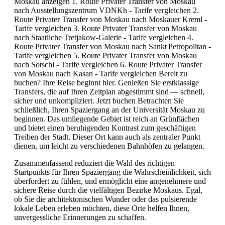
Moskau anzeigen 1. Route Privater Transfer von Moskau
nach Ausstellungszentrum VDNKh - Tarife vergleichen 2.
Route Privater Transfer von Moskau nach Moskauer Kreml -
Tarife vergleichen 3. Route Privater Transfer von Moskau
nach Staatliche Tretjakow-Galerie - Tarife vergleichen 4.
Route Privater Transfer von Moskau nach Sankt Petropolitan -
Tarife vergleichen 5. Route Privater Transfer von Moskau
nach Sotschi - Tarife vergleichen 6. Route Privater Transfer
von Moskau nach Kasan - Tarife vergleichen Bereit zu
buchen? Ihre Reise beginnt hier. Genießen Sie erstklassige
Transfers, die auf Ihren Zeitplan abgestimmt sind — schnell,
sicher und unkompliziert. Jetzt buchen Betrachten Sie
schließlich, Ihren Spaziergang an der Universität Moskau zu
beginnen. Das umliegende Gebiet ist reich an Grünflächen
und bietet einen beruhigenden Kontrast zum geschäftigen
Treiben der Stadt. Dieser Ort kann auch als zentraler Punkt
dienen, um leicht zu verschiedenen Bahnhöfen zu gelangen.
Zusammenfassend reduziert die Wahl des richtigen
Startpunkts für Ihren Spaziergang die Wahrscheinlichkeit, sich
überfordert zu fühlen, und ermöglicht eine angenehmere und
sichere Reise durch die vielfältigen Bezirke Moskaus. Egal,
ob Sie die architektonischen Wunder oder das pulsierende
lokale Leben erleben möchten, diese Orte helfen Ihnen,
unvergessliche Erinnerungen zu schaffen.