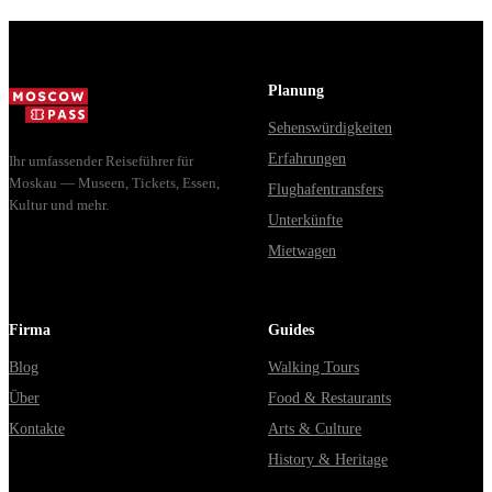
Planung
Sehenswürdigkeiten
Erfahrungen
Ihr umfassender Reiseführer für
Moskau — Museen, Tickets, Essen,
Flughafentransfers
Kultur und mehr.
Unterkünfte
Mietwagen
Firma
Guides
Blog
Walking Tours
Über
Food & Restaurants
Kontakte
Arts & Culture
History & Heritage